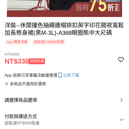
洋裝--休閒撞色抽繩連帽排扣英字印花開衩寬鬆
加長修身裙(黑M-3L)-A368眼圈熊中大尺碼
App 獨享活動
超取滿NT$699免運
NT$450
NT$338
限時特價
App 結帳可享專屬活動優惠價
立即下載
※ 本商品不適用折價券
請選擇商品選項
付款與運送方式
超取滿NT$699免運