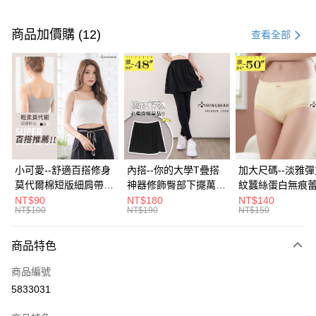
付款方式
信用卡一次付款
商品加價購 (12)
查看全部
超商取貨付款
LINE Pay
Apple Pay
街口支付
悠遊付
小可愛--舒適百搭修身
內搭--你的大學T疊搭
加大尺碼--淡雅
莫代爾棉短版細肩帶素
神器修飾臀部下擺萬用
紋蠶絲蛋白無痕
Google Pay
色背心(白.黑.灰L-2L)-
內搭裙/遮臀裙(黑2L-
角內褲(白.粉.藍.黃
NT$90
NT$180
NT$140
NT$100
NT$190
NT$150
U582眼圈熊中大尺碼
6L)-Q155眼圈熊中大
3L)-L28眼圈熊
全盈+PAY
尺碼
碼
大哥付你分期
商品特色
相關說明
商品編號
【大哥付你分期使用說明】
AFTEE先享後付
1.本服務由台灣大哥大提供，台灣大哥大用戶可立即使用無須另外申請。
5833031
2.付款方式選擇「大哥付你分期」，訂單成立後會自動跳轉到大哥付的交易
相關說明
流程，驗證手機門號後，選擇欲分期的期數、繳款截止日，確認付款後即完