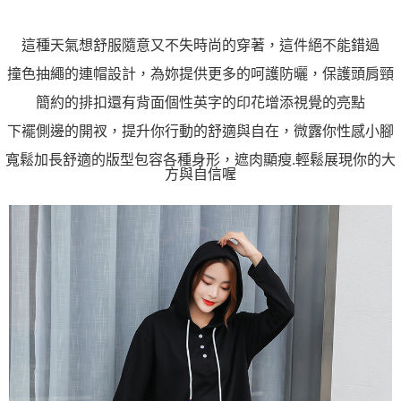
https://aftee.tw/terms/#terms3
３．未成年的使用者請事先徵得法定代理人或監護人之同意方可使用
「AFTEE先享後付」，若未經同意申辦者引起之損失，本公司不負相關責
這種天氣想舒服隨意又不失時尚的穿著，這件絕不能錯過
任。
４．使用「AFTEE先享後付」時，將依據個別帳號之用戶狀況，依本公司即
撞色抽繩的連帽設計，為妳提供更多的呵護防曬，保護頭肩頸
時審查核予不同之上限額度；若仍有額度不足之情形，本公司將視審查結果
簡約的排扣還有背面個性英字的印花增添視覺的亮點
請求用戶進行身份認證。
５．嚴禁一人註冊多個帳號或使用他人資訊註冊。若發現惡意使用之情形，
下襬側邊的開衩，提升你行動的舒適與自在，微露你性感小腳
恩沛科技股份有限公司將有權停止該用戶之使用額度並採取法律行動。
寬鬆加長舒適的版型包容各種身形，遮肉顯瘦.輕鬆展現你的大
方與自信喔