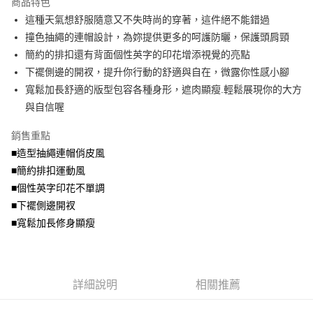
商品特色
【關於「AFTEE先享後付」】
成交易。
ATM付款
AFTEE先享後付是「在收到商品之後才付款」的支付方式。 讓您購物簡單
這種天氣想舒服隨意又不失時尚的穿著，這件絕不能錯過
3.實際核准額度、可分期數及費用金額請依後續交易確認頁面所載為準。
便利好安心！
4.訂單成立30分鐘內，如未前往確認交易或遇審核未通過，訂單將自動取
撞色抽繩的連帽設計，為妳提供更多的呵護防曬，保護頭肩頸
１．簡單：不需註冊會員、不需綁卡、不需儲值。
運送方式
消。如遇「轉專審核」未通過狀況，表示未達大哥付你分期系統評分，恕無
２．便利：只要手機號碼，簡訊認證，即可結帳。
簡約的排扣還有背面個性英字的印花增添視覺的亮點
法說明評估內容。
３．安心：先確認商品／服務後，再付款。
全家取貨付款
下襬側邊的開衩，提升你行動的舒適與自在，微露你性感小腳
【繳款方式說明】
1.分期款項不併入電信帳單，「大哥付你分期」於每月結算日後寄送繳費提
每筆NT$70，滿NT$699(含以上)免運費
寬鬆加長舒適的版型包容各種身形，遮肉顯瘦.輕鬆展現你的大方
【「AFTEE先享後付」結帳流程】
醒簡訊。
１．於結帳方式選擇「AFTEE先享後付」後，將跳轉至「AFTEE先享後付」
與自信喔
2.透過簡訊連結打開帳單後，可選擇「超商條碼／台灣大直營門市／銀行轉
付款後全家取貨
結帳頁面，進行簡訊認證並確認金額後，即可完成結帳。
帳／街口支付／iPASS MONEY」等通路繳費。
２．訂單成立數日內，您將收到繳費通知簡訊。
每筆NT$70，滿NT$699(含以上)免運費
銷售重點
３．收到繳費通知簡訊後14天內，點擊此簡訊中的連結，可透過四大超商／
【注意事項】
■造型抽繩連帽俏皮風
ATM／網路銀行／等多元方式進行付款，方視為交易完成。
7-11取貨付款
1.本服務係由「台灣大哥大股份有限公司」（以下簡稱本公司）所提供，讓
※ 請注意：結帳手續完成當下不需立刻繳費，但若您需要取消訂單，請聯絡
■簡約排扣運動風
用戶於交易時，得透過本服務購買商品或服務，並由商店將買賣／分期付款
每筆NT$70，滿NT$799(含以上)免運費
購買商品的店家。未經商家同意取消之訂單仍視為有效，需透過AFTEE先享
買賣價金債權讓與本公司後，依約使用本公司帳單繳交帳款。
■個性英字印花不單調
後付繳納相關費用。
2.基於同意付款使用「大哥付你分期」之契約關係目的，商店將以您的個人
付款後7-11取貨
※ 交易是否成功請以「AFTEE先享後付 」之結帳頁面顯示為準，若有關於
■下襬側邊開衩
資料（包含姓名、電話或地址）提供予台灣大哥大進項蒐集、處理及利用，
是否繳費成功／繳費後需取消欲退款等相關疑問，請聯繫「AFTEE先享後付
■寬鬆加長修身顯瘦
每筆NT$70，滿NT$699(含以上)免運費
由本公司與您本人進行分期帳單所需資料之確認、核對及更正。
客戶支援中心」
https://netprotections.freshdesk.com/support/home
3.完整用戶服務條款，請詳閱以下連結：
https://oppay.tw/userRule
宅配
【注意事項】
１．透過由恩沛科技股份有限公司提供之「AFTEE先享後付」服務完成之交
每筆NT$100，滿NT$1,000(含以上)免運費
易，需依本服務之必要範圍內提供個人資料，並將交易相關給付款項請求債
詳細說明
相關推薦
權轉讓予恩沛科技股份有限公司。
２．關於個人資料處理事宜，請瀏覽以下網址：