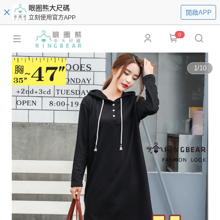
眼圈熊大尺碼
開啟APP
立刻使用官方APP
0
1
/
10