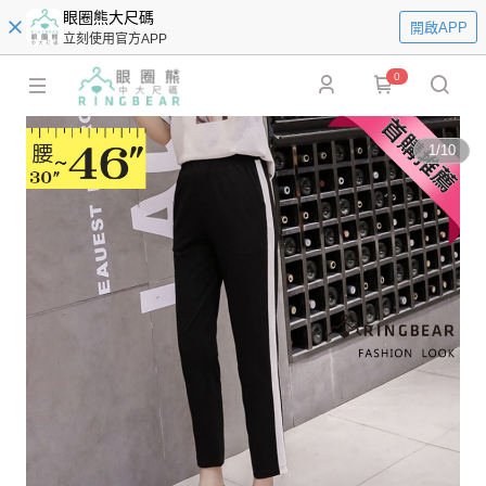
眼圈熊大尺碼
開啟APP
立刻使用官方APP
0
1
/
10