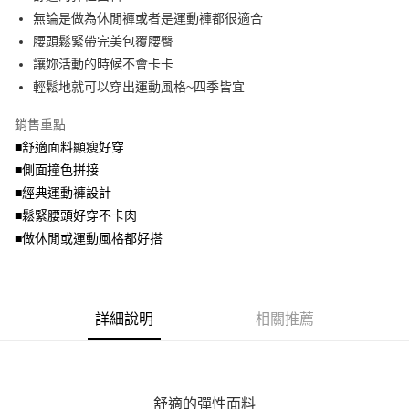
便利好安心！
4.訂單成立30分鐘內，如未前往確認交易或遇審核未通過，訂單將自動取
無論是做為休閒褲或者是運動褲都很適合
１．簡單：不需註冊會員、不需綁卡、不需儲值。
運送方式
消。如遇「轉專審核」未通過狀況，表示未達大哥付你分期系統評分，恕無
２．便利：只要手機號碼，簡訊認證，即可結帳。
腰頭鬆緊帶完美包覆腰臀
法說明評估內容。
３．安心：先確認商品／服務後，再付款。
全家取貨付款
讓妳活動的時候不會卡卡
【繳款方式說明】
1.分期款項不併入電信帳單，「大哥付你分期」於每月結算日後寄送繳費提
每筆NT$70，滿NT$699(含以上)免運費
輕鬆地就可以穿出運動風格~四季皆宜
【「AFTEE先享後付」結帳流程】
醒簡訊。
１．於結帳方式選擇「AFTEE先享後付」後，將跳轉至「AFTEE先享後付」
2.透過簡訊連結打開帳單後，可選擇「超商條碼／台灣大直營門市／銀行轉
付款後全家取貨
結帳頁面，進行簡訊認證並確認金額後，即可完成結帳。
銷售重點
帳／街口支付／iPASS MONEY」等通路繳費。
２．訂單成立數日內，您將收到繳費通知簡訊。
每筆NT$70，滿NT$699(含以上)免運費
■舒適面料顯瘦好穿
３．收到繳費通知簡訊後14天內，點擊此簡訊中的連結，可透過四大超商／
【注意事項】
■側面撞色拼接
ATM／網路銀行／等多元方式進行付款，方視為交易完成。
7-11取貨付款
1.本服務係由「台灣大哥大股份有限公司」（以下簡稱本公司）所提供，讓
※ 請注意：結帳手續完成當下不需立刻繳費，但若您需要取消訂單，請聯絡
■經典運動褲設計
用戶於交易時，得透過本服務購買商品或服務，並由商店將買賣／分期付款
每筆NT$70，滿NT$799(含以上)免運費
購買商品的店家。未經商家同意取消之訂單仍視為有效，需透過AFTEE先享
買賣價金債權讓與本公司後，依約使用本公司帳單繳交帳款。
■鬆緊腰頭好穿不卡肉
後付繳納相關費用。
2.基於同意付款使用「大哥付你分期」之契約關係目的，商店將以您的個人
付款後7-11取貨
※ 交易是否成功請以「AFTEE先享後付 」之結帳頁面顯示為準，若有關於
■做休閒或運動風格都好搭
資料（包含姓名、電話或地址）提供予台灣大哥大進項蒐集、處理及利用，
是否繳費成功／繳費後需取消欲退款等相關疑問，請聯繫「AFTEE先享後付
每筆NT$70，滿NT$699(含以上)免運費
由本公司與您本人進行分期帳單所需資料之確認、核對及更正。
客戶支援中心」
https://netprotections.freshdesk.com/support/home
3.完整用戶服務條款，請詳閱以下連結：
https://oppay.tw/userRule
宅配
【注意事項】
詳細說明
相關推薦
１．透過由恩沛科技股份有限公司提供之「AFTEE先享後付」服務完成之交
每筆NT$100，滿NT$1,000(含以上)免運費
易，需依本服務之必要範圍內提供個人資料，並將交易相關給付款項請求債
權轉讓予恩沛科技股份有限公司。
２．關於個人資料處理事宜，請瀏覽以下網址：
https://aftee.tw/terms/#terms3
３．未成年的使用者請事先徵得法定代理人或監護人之同意方可使用
舒適的彈性面料