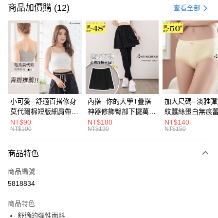
信用卡一次付款
商品加價購 (12)
查看全部
超商取貨付款
LINE Pay
Apple Pay
街口支付
悠遊付
小可愛--舒適百搭修身
內搭--你的大學T疊搭
加大尺碼--淡雅
莫代爾棉短版細肩帶素
神器修飾臀部下擺萬用
紋蠶絲蛋白無痕
Google Pay
色背心(白.黑.灰L-2L)-
內搭裙/遮臀裙(黑2L-
角內褲(白.粉.藍.黃
NT$90
NT$180
NT$140
NT$100
NT$190
NT$150
U582眼圈熊中大尺碼
6L)-Q155眼圈熊中大
3L)-L28眼圈熊
全盈+PAY
尺碼
碼
大哥付你分期
商品特色
相關說明
商品編號
【大哥付你分期使用說明】
AFTEE先享後付
1.本服務由台灣大哥大提供，台灣大哥大用戶可立即使用無須另外申請。
5818834
2.付款方式選擇「大哥付你分期」，訂單成立後會自動跳轉到大哥付的交易
相關說明
流程，驗證手機門號後，選擇欲分期的期數、繳款截止日，確認付款後即完
商品特色
【關於「AFTEE先享後付」】
成交易。
ATM付款
AFTEE先享後付是「在收到商品之後才付款」的支付方式。 讓您購物簡單
舒適的彈性面料
3.實際核准額度、可分期數及費用金額請依後續交易確認頁面所載為準。