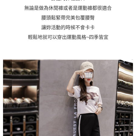
「AFTEE先享後付」，若未經同意申辦者引起之損失，本公司不負相關責
無論是做為休閒褲或者是運動褲都很適合
任。
４．使用「AFTEE先享後付」時，將依據個別帳號之用戶狀況，依本公司即
腰頭鬆緊帶完美包覆腰臀
時審查核予不同之上限額度；若仍有額度不足之情形，本公司將視審查結果
請求用戶進行身份認證。
讓妳活動的時候不會卡卡
５．嚴禁一人註冊多個帳號或使用他人資訊註冊。若發現惡意使用之情形，
恩沛科技股份有限公司將有權停止該用戶之使用額度並採取法律行動。
輕鬆地就可以穿出運動風格~四季皆宜