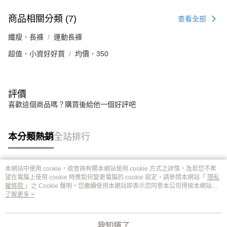
商品相關分類 (7)
查看全部
纖瘦．長褲
運動長褲
超值．小資好好買
均價．350
評價
喜歡這個商品嗎？購買後給他一個好評吧
本分類熱銷
全站排行
本網站中使用 cookie，欲查詢有關本網站使用 cookie 方式之詳情，及若您不希
熱門標籤
望在電腦上使用 cookie 時應如何變更電腦的 cookie 設定，請參閱本網站「
隱私
權條款
」之 Cookie 聲明。您繼續使用本網站即表示您同意本公司得按本網站使
用條款之 Cookie 聲明使用 cookie。
了解更多 >
我知道了