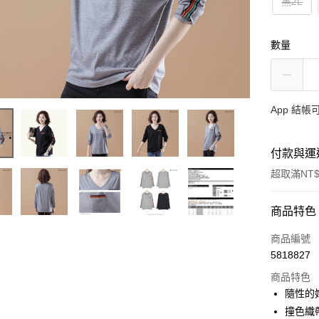
黑2L
數量
App 結
付款與運
超取滿NT$
付款方式
商品特色
信用卡一
商品編號
5818827
超商取貨
商品特色
LINE Pay
隨性的
撞色織
Apple Pay