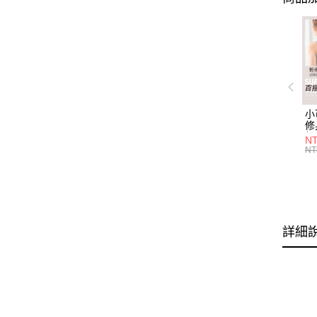
小
修
細
N
(白
NT
U
尺
詳細