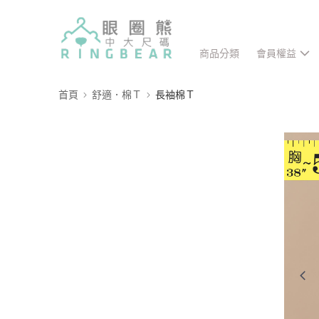
商品分類
會員權益
首頁
舒適．棉Ｔ
長袖棉Ｔ