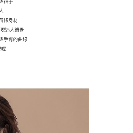
與袖子
人
苗條身材
展現迷人鎖骨
與手臂的曲線
現喔