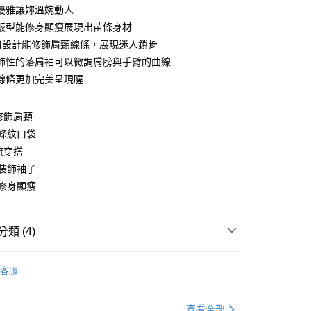
優雅讓妳溫婉動人
版型能修身顯瘦展現出苗條身材
口設計能修飾肩頸線條，展現迷人鎖骨
飾性的落肩袖可以微調肩膀與手臂的曲線
y
線條更加完美呈現喔
修飾肩頸
分期
條紋口袋
流穿搭
你分期使用說明】
享後付
由台灣大哥大提供，台灣大哥大用戶可立即使用無須另外申請。
裝飾袖子
式選擇「大哥付你分期」，訂單成立後會自動跳轉到大哥付的交易
修身顯瘦
證手機門號後，選擇欲分期的期數、繳款截止日，確認付款後即
FTEE先享後付」】
。
先享後付是「在收到商品之後才付款」的支付方式。 讓您購物簡單
准額度、可分期數及費用金額請依後續交易確認頁面所載為準。
心！
立30分鐘內，如未前往確認交易或遇審核未通過，訂單將自動取
類 (4)
：不需註冊會員、不需綁卡、不需儲值。
「轉專審核」未通過狀況，表示未達大哥付你分期系統評分，恕
：只要手機號碼，簡訊認證，即可結帳。
評估內容。
Ｔ
：先確認商品／服務後，再付款。
長袖棉Ｔ
式說明】
客服
付款
項不併入電信帳單，「大哥付你分期」於每月結算日後寄送繳費提
資好好買
均價．450
EE先享後付」結帳流程】
0，滿NT$699(含以上)免運費
方式選擇「AFTEE先享後付」後，將跳轉至「AFTEE先享後
．加大尺碼
最大尺碼．4L
訊連結打開帳單後，可選擇「超商條碼／台灣大直營門市／銀行轉
頁面，進行簡訊認證並確認金額後，即可完成結帳。
查看全部