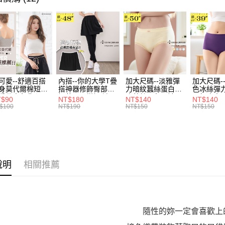
帳／街口支
付款後全
２．訂單
身型限定
３．收到繳
每筆NT$7
【注意事
／ATM／
1.本服務
※ 請注意
7-11取貨
用戶於交
絡購買商品
款買賣價
先享後付
每筆NT$7
2.基於同
※ 交易是
資料（包
是否繳費成
付款後7-1
用，由本
付客戶支
可愛--舒適百搭
內搭--你的大學T疊
加大尺碼--淡雅彈
加大尺碼-
每筆NT$7
3.完整用
身莫代爾棉短版
搭神器修飾臀部下
力暗紋蠶絲蛋白無
色冰絲彈
肩帶素色背心
擺萬用內搭裙/遮臀
痕蕾絲三角內褲
臀無痕中
【注意事
T$90
NT$180
NT$140
NT$140
宅配
.黑.灰L-2L)-
裙(黑2L-6L)-Q155
(白.粉.藍.黃XL-
褲(黑.紅.粉
１．透過由
$100
NT$190
NT$150
NT$150
582眼圈熊中大
眼圈熊中大尺碼
3L)-L28眼圈熊中
3L)-L1
交易，需
每筆NT$1
碼
大尺碼
大尺碼
求債權轉
２．關於
https://aft
３．未成
「AFTE
說明
相關推薦
任。
４．使用「
即時審查
結果請求
５．嚴禁
隨性的妳一定會喜歡上
形，恩沛
動。