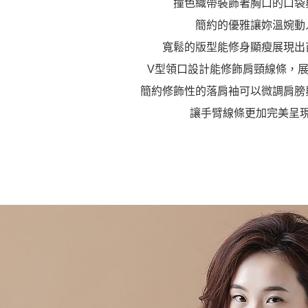
撞色織帶裝飾著胸口的口袋
簡約的優雅讓妳溫婉動
寬鬆的版型能修身顯瘦展現出
V型領口設計能修飾肩頸線條，
簡約修飾性的落肩袖可以微調肩膀
讓手臂線條更加完美呈