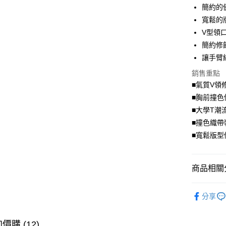
簡約的
街口支付
寬鬆的
V型領
悠遊付
簡約修
Google Pa
讓手臂
全盈+PAY
銷售重點
■氣質V領
大哥付你
■胸前撞色
相關說明
■大學T潮
【大哥付
AFTEE先
1.本服務
■撞色織帶
2.付款方
相關說明
■寬鬆版型
流程，驗
【關於「A
ATM付款
完成交易
AFTEE
3.實際核
便利好安
4.訂單成
商品相關分
１．簡單
消。如遇
２．便利
運送方式
無法說明
舒適．棉
３．安心
【繳款方
分享
全家取貨
1.分期款
超值．小
【「AFT
醒簡訊。
每筆NT$7
１．於結帳
身型限定
2.透過簡
價購 (12)
付」結帳