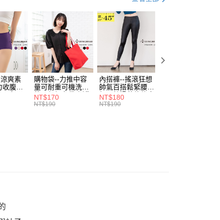
付／iPASS MONEY」等通路繳費。
家取貨
成立數日內，您將收到繳費通知簡訊。
．加大尺碼
最大尺碼．3L
費通知簡訊後14天內，點擊此簡訊中的連結，可透過四大超商
0，滿NT$699(含以上)免運費
項】
網路銀行／等多元方式進行付款，方視為交易完成。
係由「台灣大哥大股份有限公司」（以下簡稱本公司）所提供，讓
：結帳手續完成當下不需立刻繳費，但若您需要取消訂單，請聯
付款
易時，得透過本服務購買商品或服務，並由商店將買賣／分期付
的店家。未經商家同意取消之訂單仍視為有效，需透過AFTEE
金債權讓與本公司後，依約使用本公司帳單繳交帳款。
繳納相關費用。
0，滿NT$799(含以上)免運費
意付款使用「大哥付你分期」之契約關係目的，商店將以您的個人
否成功請以「AFTEE先享後付 」之結帳頁面顯示為準，若有關於
含姓名、電話或地址）提供予台灣大哥大進項蒐集、處理及利
功／繳費後需取消欲退款等相關疑問，請聯繫「AFTEE先享後
1取貨
公司與您本人進行分期帳單所需資料之確認、核對及更正。
援中心」
https://netprotections.freshdesk.com/support/home
-涼爽素
購物袋--力推中容
內搭褲--搖滾狂想
加大尺碼--顯瘦超
0，滿NT$699(含以上)免運費
戶服務條款，請詳閱以下連結：
https://oppay.tw/userRule
力收腹提
量可耐重可機洗烘
帥氣百搭鬆緊腰頭
彈力貼身親膚美腿
腰三角內
乾環保帆布袋/側背
超彈絲滑薄款仿皮
收腹提臀無痕高腰
項】
NT$170
NT$180
NT$90
.紫L-
包(黑.紅.米F)-
褲(黑XL-6L)-R179
內搭連身褲襪(黑.
恩沛科技股份有限公司提供之「AFTEE先享後付」服務完成之
NT$190
NT$190
NT$100
7眼圈熊中
B201眼圈熊中大尺
眼圈熊中大尺碼
膚F)-Z63眼圈熊
依本服務之必要範圍內提供個人資料，並將交易相關給付款項請
00，滿NT$1,000(含以上)免運費
碼
大尺碼
讓予恩沛科技股份有限公司。
個人資料處理事宜，請瀏覽以下網址：
ee.tw/terms/#terms3
年的使用者請事先徵得法定代理人或監護人之同意方可使用
E先享後付」，若未經同意申辦者引起之損失，本公司不負相關責
AFTEE先享後付」時，將依據個別帳號之用戶狀況，依本公司
核予不同之上限額度；若仍有額度不足之情形，本公司將視審查
用戶進行身份認證。
一人註冊多個帳號或使用他人資訊註冊。若發現惡意使用之情
的
科技股份有限公司將有權停止該用戶之使用額度並採取法律行