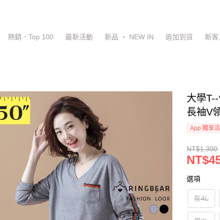
熱銷．Top 100
最新活動
新品 ‧ NEW IN
追加到貨
新客
大學T
長袖V領
App 獨享
NT$1,300
NT$4
選項
灰4L