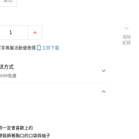
黑XL
清除
紀錄
帳可享專屬活動優惠價
立即下載
送方式
699免運
次付款
付款
妳一定會喜歡上的
帶裝飾著胸口的口袋與袖子