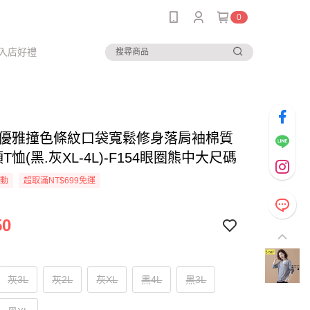
0
入店好禮
--優雅撞色條紋口袋寬鬆修身落肩袖棉質
T恤(黑.灰XL-4L)-F154眼圈熊中大尺碼
活動
超取滿NT$699免運
50
灰3L
灰2L
灰XL
黑4L
黑3L