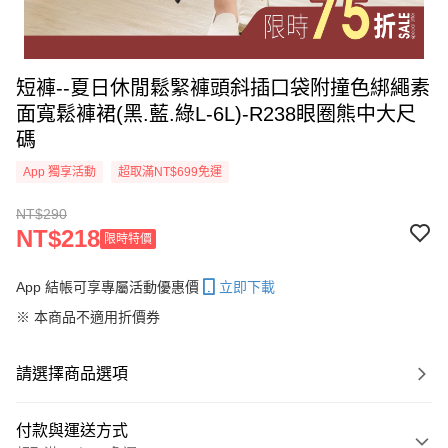
短褲--夏日休閒鬆緊褲頭斜插口袋附撞色綁繩素
面寬鬆褲裙(黑.藍.綠L-6L)-R238眼圈熊中大尺
碼
App 獨享活動
超取滿NT$699免運
NT$290
NT$218
限時特價
App 結帳可享專屬活動優惠價
立即下載
※ 本商品不適用折價券
請選擇商品選項
付款與運送方式