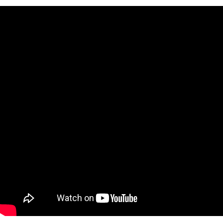
２．關於個人資料處理事宜，請瀏覽以下網址：
https://aftee.tw/terms/#terms3
３．未成年的使用者請事先徵得法定代理人或監護人之同意方可使用
「AFTEE先享後付」，若未經同意申辦者引起之損失，本公司不負相關責
任。
４．使用「AFTEE先享後付」時，將依據個別帳號之用戶狀況，依本公司即
時審查核予不同之上限額度；若仍有額度不足之情形，本公司將視審查結果
請求用戶進行身份認證。
５．嚴禁一人註冊多個帳號或使用他人資訊註冊。若發現惡意使用之情形，
恩沛科技股份有限公司將有權停止該用戶之使用額度並採取法律行動。