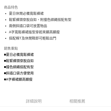
2.付款方式選擇「大哥付你分期」，訂單成立後會自動跳轉到大哥付的交易
相關說明
流程，驗證手機門號後，選擇欲分期的期數、繳款截止日，確認付款後即完
商品特色
【關於「AFTEE先享後付」】
成交易。
ATM付款
AFTEE先享後付是「在收到商品之後才付款」的支付方式。 讓您購物簡單
夏日休閒必備寬鬆褲裙
3.實際核准額度、可分期數及費用金額請依後續交易確認頁面所載為準。
便利好安心！
4.訂單成立30分鐘內，如未前往確認交易或遇審核未通過，訂單將自動取
鬆緊褲頭穿脫自如，附撞色綁繩搭配有型
１．簡單：不需註冊會員、不需綁卡、不需儲值。
運送方式
消。如遇「轉專審核」未通過狀況，表示未達大哥付你分期系統評分，恕無
２．便利：只要手機號碼，簡訊認證，即可結帳。
兩側斜插口袋可放置物品
法說明評估內容。
３．安心：先確認商品／服務後，再付款。
全家取貨付款
A字寬鬆褲裙版型穿起來顯高顯瘦
【繳款方式說明】
1.分期款項不併入電信帳單，「大哥付你分期」於每月結算日後寄送繳費提
每筆NT$70，滿NT$699(含以上)免運費
搭配棉T及休閒鞋即可輕鬆出門
【「AFTEE先享後付」結帳流程】
醒簡訊。
１．於結帳方式選擇「AFTEE先享後付」後，將跳轉至「AFTEE先享後付」
2.透過簡訊連結打開帳單後，可選擇「超商條碼／台灣大直營門市／銀行轉
付款後全家取貨
結帳頁面，進行簡訊認證並確認金額後，即可完成結帳。
銷售重點
帳／街口支付／iPASS MONEY」等通路繳費。
２．訂單成立數日內，您將收到繳費通知簡訊。
每筆NT$70，滿NT$699(含以上)免運費
■夏日必備寬鬆褲裙
３．收到繳費通知簡訊後14天內，點擊此簡訊中的連結，可透過四大超商／
【注意事項】
■鬆緊褲頭穿脫自如
ATM／網路銀行／等多元方式進行付款，方視為交易完成。
7-11取貨付款
1.本服務係由「台灣大哥大股份有限公司」（以下簡稱本公司）所提供，讓
※ 請注意：結帳手續完成當下不需立刻繳費，但若您需要取消訂單，請聯絡
■撞色綁繩搭配有型
用戶於交易時，得透過本服務購買商品或服務，並由商店將買賣／分期付款
每筆NT$70，滿NT$799(含以上)免運費
購買商品的店家。未經商家同意取消之訂單仍視為有效，需透過AFTEE先享
買賣價金債權讓與本公司後，依約使用本公司帳單繳交帳款。
■斜插口袋方便使用
後付繳納相關費用。
2.基於同意付款使用「大哥付你分期」之契約關係目的，商店將以您的個人
付款後7-11取貨
※ 交易是否成功請以「AFTEE先享後付 」之結帳頁面顯示為準，若有關於
■A字褲裙顯高顯瘦
資料（包含姓名、電話或地址）提供予台灣大哥大進項蒐集、處理及利用，
是否繳費成功／繳費後需取消欲退款等相關疑問，請聯繫「AFTEE先享後付
每筆NT$70，滿NT$699(含以上)免運費
由本公司與您本人進行分期帳單所需資料之確認、核對及更正。
客戶支援中心」
https://netprotections.freshdesk.com/support/home
3.完整用戶服務條款，請詳閱以下連結：
https://oppay.tw/userRule
宅配
【注意事項】
詳細說明
相關推薦
１．透過由恩沛科技股份有限公司提供之「AFTEE先享後付」服務完成之交
每筆NT$100，滿NT$1,000(含以上)免運費
易，需依本服務之必要範圍內提供個人資料，並將交易相關給付款項請求債
權轉讓予恩沛科技股份有限公司。