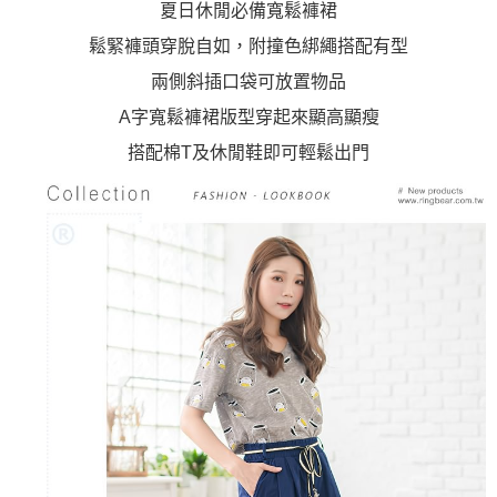
夏日休閒必備寬鬆褲裙
鬆緊褲頭穿脫自如，附撞色綁繩搭配有型
兩側斜插口袋可放置物品
A字寬鬆褲裙版型穿起來顯高顯瘦
搭配棉T及休閒鞋即可輕鬆出門