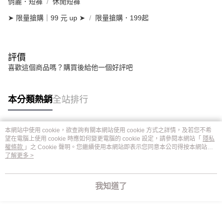
俏麗．短褲
休閒短褲
➤ 限量搶購｜99 元 up ➤
限量搶購．199起
評價
喜歡這個商品嗎？購買後給他一個好評吧
本分類熱銷
全站排行
本網站中使用 cookie，欲查詢有關本網站使用 cookie 方式之詳情，及若您不希
熱門標籤
望在電腦上使用 cookie 時應如何變更電腦的 cookie 設定，請參閱本網站「
隱私
權條款
」之 Cookie 聲明。您繼續使用本網站即表示您同意本公司得按本網站使
用條款之 Cookie 聲明使用 cookie。
了解更多 >
我知道了