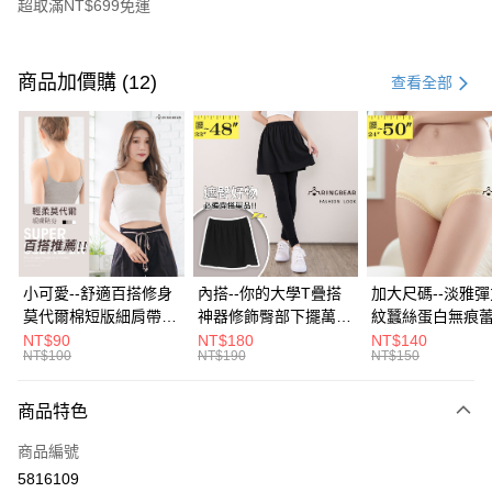
超取滿NT$699免運
付款方式
信用卡一次付款
商品加價購 (12)
查看全部
超商取貨付款
LINE Pay
Apple Pay
街口支付
悠遊付
小可愛--舒適百搭修身
內搭--你的大學T疊搭
加大尺碼--淡雅
莫代爾棉短版細肩帶素
神器修飾臀部下擺萬用
紋蠶絲蛋白無痕
Google Pay
色背心(白.黑.灰L-2L)-
內搭裙/遮臀裙(黑2L-
角內褲(白.粉.藍.黃
NT$90
NT$180
NT$140
NT$100
NT$190
NT$150
U582眼圈熊中大尺碼
6L)-Q155眼圈熊中大
3L)-L28眼圈熊
全盈+PAY
尺碼
碼
大哥付你分期
商品特色
相關說明
商品編號
【大哥付你分期使用說明】
AFTEE先享後付
1.本服務由台灣大哥大提供，台灣大哥大用戶可立即使用無須另外申請。
5816109