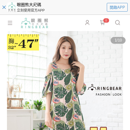
眼圈熊大尺碼
開啟APP
立刻使用官方APP
0
1
/
10