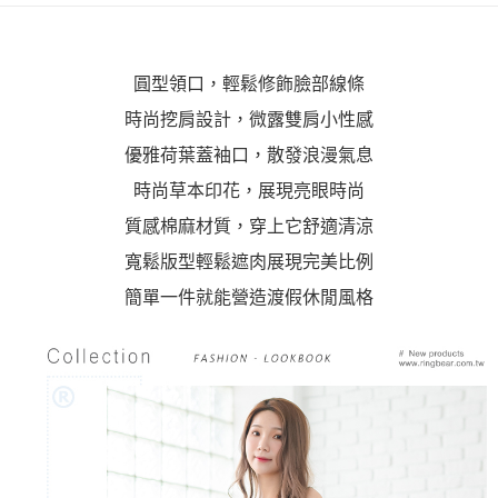
https://aftee.tw/terms/#terms3
３．未成年的使用者請事先徵得法定代理人或監護人之同意方可使用
「AFTEE先享後付」，若未經同意申辦者引起之損失，本公司不負相關責
任。
圓型領口，輕鬆修飾臉部線條
４．使用「AFTEE先享後付」時，將依據個別帳號之用戶狀況，依本公司即
時審查核予不同之上限額度；若仍有額度不足之情形，本公司將視審查結果
時尚挖肩設計，微露雙肩小性感
請求用戶進行身份認證。
５．嚴禁一人註冊多個帳號或使用他人資訊註冊。若發現惡意使用之情形，
優雅荷葉蓋袖口，散發浪漫氣息
恩沛科技股份有限公司將有權停止該用戶之使用額度並採取法律行動。
時尚草本印花，展現亮眼時尚
質感棉麻材質，穿上它舒適清涼
寬鬆版型輕鬆遮肉展現完美比例
簡單一件就能營造渡假休閒風格