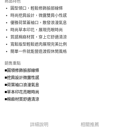
商品特色
【關於「AFTEE先享後付」】
成交易。
ATM付款
AFTEE先享後付是「在收到商品之後才付款」的支付方式。 讓您購物簡單
圓型領口，輕鬆修飾臉部線條
3.實際核准額度、可分期數及費用金額請依後續交易確認頁面所載為準。
便利好安心！
4.訂單成立30分鐘內，如未前往確認交易或遇審核未通過，訂單將自動取
時尚挖肩設計，微露雙肩小性感
１．簡單：不需註冊會員、不需綁卡、不需儲值。
運送方式
消。如遇「轉專審核」未通過狀況，表示未達大哥付你分期系統評分，恕無
２．便利：只要手機號碼，簡訊認證，即可結帳。
優雅荷葉蓋袖口，散發浪漫氣息
法說明評估內容。
３．安心：先確認商品／服務後，再付款。
全家取貨付款
時尚草本印花，展現亮眼時尚
【繳款方式說明】
1.分期款項不併入電信帳單，「大哥付你分期」於每月結算日後寄送繳費提
每筆NT$70，滿NT$699(含以上)免運費
質感棉麻材質，穿上它舒適清涼
【「AFTEE先享後付」結帳流程】
醒簡訊。
１．於結帳方式選擇「AFTEE先享後付」後，將跳轉至「AFTEE先享後付」
寬鬆版型輕鬆遮肉展現完美比例
2.透過簡訊連結打開帳單後，可選擇「超商條碼／台灣大直營門市／銀行轉
付款後全家取貨
結帳頁面，進行簡訊認證並確認金額後，即可完成結帳。
帳／街口支付／iPASS MONEY」等通路繳費。
簡單一件就能營造渡假休閒風格
２．訂單成立數日內，您將收到繳費通知簡訊。
每筆NT$70，滿NT$699(含以上)免運費
３．收到繳費通知簡訊後14天內，點擊此簡訊中的連結，可透過四大超商／
【注意事項】
銷售重點
ATM／網路銀行／等多元方式進行付款，方視為交易完成。
7-11取貨付款
1.本服務係由「台灣大哥大股份有限公司」（以下簡稱本公司）所提供，讓
※ 請注意：結帳手續完成當下不需立刻繳費，但若您需要取消訂單，請聯絡
■圓領修飾臉部線條
用戶於交易時，得透過本服務購買商品或服務，並由商店將買賣／分期付款
每筆NT$70，滿NT$799(含以上)免運費
購買商品的店家。未經商家同意取消之訂單仍視為有效，需透過AFTEE先享
買賣價金債權讓與本公司後，依約使用本公司帳單繳交帳款。
■挖肩設計微露性感
後付繳納相關費用。
2.基於同意付款使用「大哥付你分期」之契約關係目的，商店將以您的個人
付款後7-11取貨
※ 交易是否成功請以「AFTEE先享後付 」之結帳頁面顯示為準，若有關於
■荷葉袖口浪漫氣息
資料（包含姓名、電話或地址）提供予台灣大哥大進項蒐集、處理及利用，
是否繳費成功／繳費後需取消欲退款等相關疑問，請聯繫「AFTEE先享後付
■草本印花亮眼時尚
每筆NT$70，滿NT$699(含以上)免運費
由本公司與您本人進行分期帳單所需資料之確認、核對及更正。
客戶支援中心」
https://netprotections.freshdesk.com/support/home
3.完整用戶服務條款，請詳閱以下連結：
https://oppay.tw/userRule
■棉麻材質舒適清涼
宅配
【注意事項】
１．透過由恩沛科技股份有限公司提供之「AFTEE先享後付」服務完成之交
每筆NT$100，滿NT$1,000(含以上)免運費
易，需依本服務之必要範圍內提供個人資料，並將交易相關給付款項請求債
權轉讓予恩沛科技股份有限公司。
詳細說明
相關推薦
２．關於個人資料處理事宜，請瀏覽以下網址：