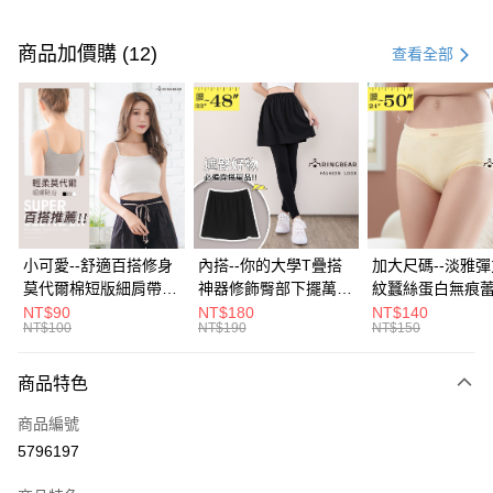
付款方式
信用卡一次付款
商品加價購 (12)
查看全部
超商取貨付款
LINE Pay
Apple Pay
街口支付
悠遊付
小可愛--舒適百搭修身
內搭--你的大學T疊搭
加大尺碼--淡雅
莫代爾棉短版細肩帶素
神器修飾臀部下擺萬用
紋蠶絲蛋白無痕
Google Pay
色背心(白.黑.灰L-2L)-
內搭裙/遮臀裙(黑2L-
角內褲(白.粉.藍.黃
NT$90
NT$180
NT$140
NT$100
NT$190
NT$150
U582眼圈熊中大尺碼
6L)-Q155眼圈熊中大
3L)-L28眼圈熊
全盈+PAY
尺碼
碼
大哥付你分期
商品特色
相關說明
商品編號
【大哥付你分期使用說明】
AFTEE先享後付
1.本服務由台灣大哥大提供，台灣大哥大用戶可立即使用無須另外申請。
5796197
2.付款方式選擇「大哥付你分期」，訂單成立後會自動跳轉到大哥付的交易
相關說明
流程，驗證手機門號後，選擇欲分期的期數、繳款截止日，確認付款後即完