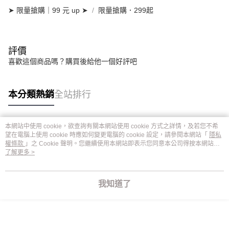
➤ 限量搶購｜99 元 up ➤
限量搶購．299起
評價
喜歡這個商品嗎？購買後給他一個好評吧
本分類熱銷
全站排行
本網站中使用 cookie，欲查詢有關本網站使用 cookie 方式之詳情，及若您不希
熱門標籤
望在電腦上使用 cookie 時應如何變更電腦的 cookie 設定，請參閱本網站「
隱私
權條款
」之 Cookie 聲明。您繼續使用本網站即表示您同意本公司得按本網站使
用條款之 Cookie 聲明使用 cookie。
了解更多 >
我知道了