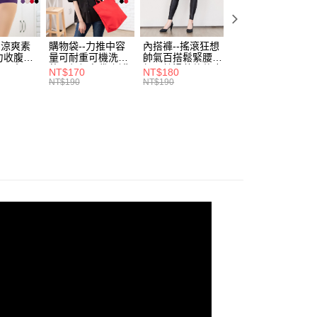
網路銀行／等多元方式進行付款，方視為交易完成。
係由「台灣大哥大股份有限公司」（以下簡稱本公司）所提供，讓
：結帳手續完成當下不需立刻繳費，但若您需要取消訂單，請聯
付款
易時，得透過本服務購買商品或服務，並由商店將買賣／分期付
的店家。未經商家同意取消之訂單仍視為有效，需透過AFTEE
金債權讓與本公司後，依約使用本公司帳單繳交帳款。
繳納相關費用。
0，滿NT$799(含以上)免運費
-涼爽素
購物袋--力推中容
內搭褲--搖滾狂想
加大尺碼--顯瘦超
意付款使用「大哥付你分期」之契約關係目的，商店將以您的個人
否成功請以「AFTEE先享後付 」之結帳頁面顯示為準，若有關於
力收腹提
量可耐重可機洗烘
帥氣百搭鬆緊腰頭
彈力貼身親膚美腿
含姓名、電話或地址）提供予台灣大哥大進項蒐集、處理及利
功／繳費後需取消欲退款等相關疑問，請聯繫「AFTEE先享後
1取貨
腰三角內
乾環保帆布袋/側背
超彈絲滑薄款仿皮
收腹提臀無痕高腰
NT$170
NT$180
NT$90
公司與您本人進行分期帳單所需資料之確認、核對及更正。
援中心」
https://netprotections.freshdesk.com/support/home
.紫L-
包(黑.紅.米F)-
褲(黑XL-6L)-R179
內搭連身褲襪(黑.
NT$190
NT$190
NT$100
0，滿NT$699(含以上)免運費
戶服務條款，請詳閱以下連結：
https://oppay.tw/userRule
7眼圈熊中
B201眼圈熊中大尺
眼圈熊中大尺碼
膚F)-Z63眼圈熊
碼
大尺碼
項】
恩沛科技股份有限公司提供之「AFTEE先享後付」服務完成之
依本服務之必要範圍內提供個人資料，並將交易相關給付款項請
00，滿NT$1,000(含以上)免運費
讓予恩沛科技股份有限公司。
個人資料處理事宜，請瀏覽以下網址：
ee.tw/terms/#terms3
年的使用者請事先徵得法定代理人或監護人之同意方可使用
E先享後付」，若未經同意申辦者引起之損失，本公司不負相關責
AFTEE先享後付」時，將依據個別帳號之用戶狀況，依本公司
核予不同之上限額度；若仍有額度不足之情形，本公司將視審查
用戶進行身份認證。
一人註冊多個帳號或使用他人資訊註冊。若發現惡意使用之情
科技股份有限公司將有權停止該用戶之使用額度並採取法律行