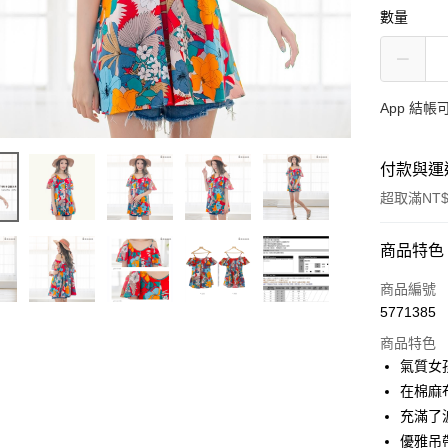
數量
App 結
付款與運
超取滿NT$
付款方式
商品特色
信用卡一
商品編號
5771385
超商取貨
商品特色
LINE Pay
氣質女
在棉麻
Apple Pay
充滿了
街口支付
優雅吊