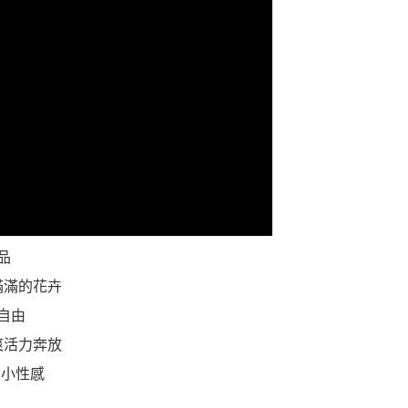
品
滿滿的花卉
自由
爽活力奔放
骨小性感