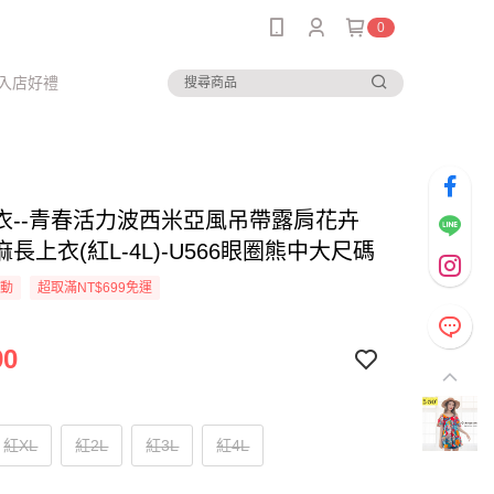
0
入店好禮
衣--青春活力波西米亞風吊帶露肩花卉
長上衣(紅L-4L)-U566眼圈熊中大尺碼
活動
超取滿NT$699免運
90
紅XL
紅2L
紅3L
紅4L