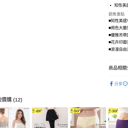
知性美
悠遊付
銷售重點
Google Pa
■知性美感
全盈+PAY
■用色大膽
■優雅吊帶
大哥付你
■花卉印圖
相關說明
■浪漫自由
【大哥付
AFTEE先
1.本服務
2.付款方
相關說明
流程，驗
【關於「A
商品相關分
ATM付款
完成交易
AFTEE
3.實際核
便利好安
優雅．上
4.訂單成
１．簡單
分享
消。如遇
２．便利
超值．小
運送方式
無法說明
３．安心
【繳款方
身型限定
價購 (12)
全家取貨
1.分期款
【「AFT
身型限定
醒簡訊。
每筆NT$7
１．於結帳
2.透過簡
付」結帳
風格系列 - 
帳／街口支
付款後全
２．訂單
３．收到繳
每筆NT$7
【注意事