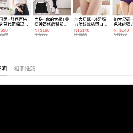
／ATM／
1.本服務
※ 請注意
7-11取貨
用戶於交
絡購買商品
款買賣價
先享後付
每筆NT$7
可愛--舒適百搭
內搭--你的大學T疊
加大尺碼--淡雅彈
加大尺碼-
2.基於同
※ 交易是
身莫代爾棉短版
搭神器修飾臀部下
力暗紋蠶絲蛋白無
色冰絲彈
資料（包
是否繳費成
付款後7-1
肩帶素色背心
擺萬用內搭裙/遮臀
痕蕾絲三角內褲
臀無痕中
T$90
NT$180
NT$140
NT$140
用，由本
付客戶支
.黑.灰L-2L)-
裙(黑2L-6L)-Q155
(白.粉.藍.黃XL-
褲(黑.紅.粉
$100
NT$190
NT$150
NT$150
每筆NT$7
3.完整用
582眼圈熊中大
眼圈熊中大尺碼
3L)-L28眼圈熊中
3L)-L1
碼
大尺碼
大尺碼
【注意事
宅配
１．透過由
交易，需
每筆NT$1
求債權轉
２．關於
說明
相關推薦
https://aft
３．未成
「AFTE
任。
４．使用「
即時審查
結果請求
５．嚴禁
形，恩沛
動。