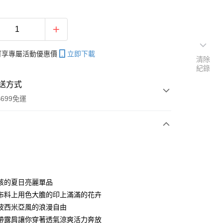
帳可享專屬活動優惠價
立即下載
清除
紀錄
送方式
699免運
次付款
付款
孩的夏日亮麗單品
布料上用色大膽的印上滿滿的花卉
波西米亞風的浪漫自由
帶露肩讓你穿著透氣涼爽活力奔放