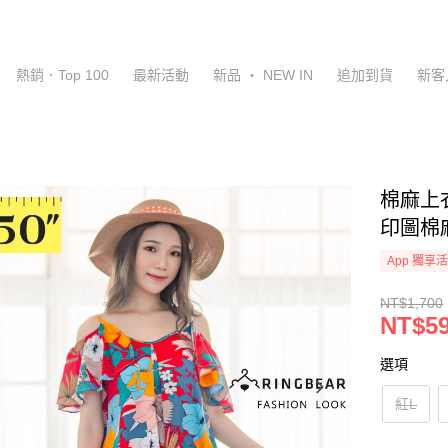
熱銷．Top 100
最新活動
新品 ‧ NEW IN
追加到貨
新客
棉麻上
印圖棉麻
App 獨享
NT$1,700
NT$5
選項
紅L