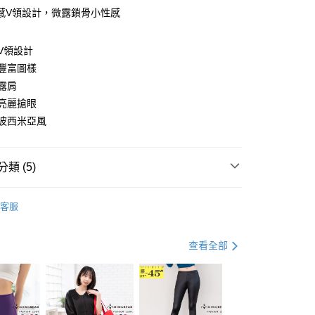
感V領設計，微露鎖骨小性感
y
V領設計
豐富圖樣
露肩
分期
亮麗搶眼
波西米亞風
你分期使用說明】
享後付
由台灣大哥大提供，台灣大哥大用戶可立即使用無須另外申請。
式選擇「大哥付你分期」，訂單成立後會自動跳轉到大哥付的交易
證手機門號後，選擇欲分期的期數、繳款截止日，確認付款後即
FTEE先享後付」】
類 (5)
。
先享後付是「在收到商品之後才付款」的支付方式。 讓您購物簡單
准額度、可分期數及費用金額請依後續交易確認頁面所載為準。
心！
衣
短袖上衣
立30分鐘內，如未前往確認交易或遇審核未通過，訂單將自動取
：不需註冊會員、不需綁卡、不需儲值。
客服
「轉專審核」未通過狀況，表示未達大哥付你分期系統評分，恕
：只要手機號碼，簡訊認證，即可結帳。
資好好買
均價．590
評估內容。
：先確認商品／服務後，再付款。
式說明】
．加大尺碼
最大尺碼．4L
查看全部
付款
項不併入電信帳單，「大哥付你分期」於每月結算日後寄送繳費提
EE先享後付」結帳流程】
．加大尺碼
最大尺碼．3L
0，滿NT$699(含以上)免運費
方式選擇「AFTEE先享後付」後，將跳轉至「AFTEE先享後
訊連結打開帳單後，可選擇「超商條碼／台灣大直營門市／銀行轉
頁面，進行簡訊認證並確認金額後，即可完成結帳。
休閒 & 優雅 MIX
付／iPASS MONEY」等通路繳費。
家取貨
成立數日內，您將收到繳費通知簡訊。
費通知簡訊後14天內，點擊此簡訊中的連結，可透過四大超商
0，滿NT$699(含以上)免運費
項】