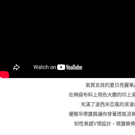
氣質女孩的夏日亮麗單
在棉麻布料上用色大膽的印上
充滿了波西米亞風的浪漫
優雅吊帶露肩讓你穿著透氣涼
知性美感V領設計，微露鎖