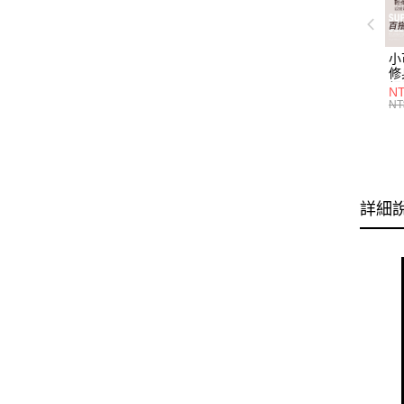
小
修
細
N
(白
NT
U
尺
詳細