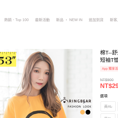
熱銷．Top 100
最新活動
新品 ‧ NEW IN
追加到貨
新客
棉T-
短袖T恤
App 獨享
NT$900
NT$2
選項
黃XL