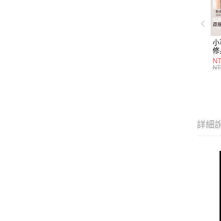
小
修
細
N
(白
NT
U
尺
詳細