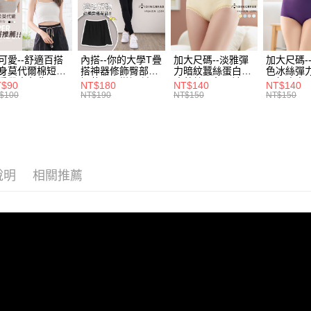
帳／街口支
付款後全
２．訂單
３．收到繳
每筆NT$7
【注意事
／ATM／
1.本服務
※ 請注意
7-11取貨
用戶於交
絡購買商品
可愛--舒適百搭
內搭--你的大學T疊
加大尺碼--淡雅彈
加大尺碼-
款買賣價
身莫代爾棉短版
搭神器修飾臀部下
力暗紋蠶絲蛋白無
色冰絲彈
先享後付
每筆NT$7
2.基於同
肩帶素色背心
擺萬用內搭裙/遮臀
痕蕾絲三角內褲
臀無痕中
※ 交易是
T$90
NT$180
NT$140
NT$140
.黑.灰L-2L)-
裙(黑2L-6L)-Q155
(白.粉.藍.黃XL-
褲(黑.紅.粉
資料（包
$100
NT$190
NT$150
NT$150
是否繳費成
付款後7-1
582眼圈熊中大
眼圈熊中大尺碼
3L)-L28眼圈熊中
3L)-L1
用，由本
付客戶支
碼
大尺碼
大尺碼
每筆NT$7
3.完整用
【注意事
宅配
１．透過由
交易，需
每筆NT$1
求債權轉
說明
相關推薦
２．關於
https://aft
３．未成
「AFTE
任。
４．使用「
即時審查
結果請求
５．嚴禁
形，恩沛
動。