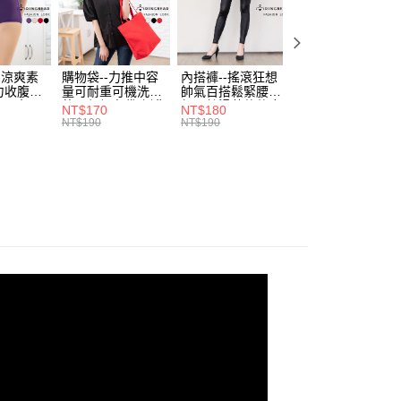
付／iPASS MONEY」等通路繳費。
家取貨
成立數日內，您將收到繳費通知簡訊。
費通知簡訊後14天內，點擊此簡訊中的連結，可透過四大超商
0，滿NT$699(含以上)免運費
項】
網路銀行／等多元方式進行付款，方視為交易完成。
係由「台灣大哥大股份有限公司」（以下簡稱本公司）所提供，讓
：結帳手續完成當下不需立刻繳費，但若您需要取消訂單，請聯
付款
易時，得透過本服務購買商品或服務，並由商店將買賣／分期付
的店家。未經商家同意取消之訂單仍視為有效，需透過AFTEE
-涼爽素
購物袋--力推中容
內搭褲--搖滾狂想
加大尺碼--顯瘦超
金債權讓與本公司後，依約使用本公司帳單繳交帳款。
力收腹提
量可耐重可機洗烘
帥氣百搭鬆緊腰頭
彈力貼身親膚美腿
繳納相關費用。
0，滿NT$799(含以上)免運費
意付款使用「大哥付你分期」之契約關係目的，商店將以您的個人
腰三角內
乾環保帆布袋/側背
超彈絲滑薄款仿皮
收腹提臀無痕高腰
否成功請以「AFTEE先享後付 」之結帳頁面顯示為準，若有關於
NT$170
NT$180
NT$90
.紫L-
包(黑.紅.米F)-
褲(黑XL-6L)-R179
內搭連身褲襪(黑.
含姓名、電話或地址）提供予台灣大哥大進項蒐集、處理及利
NT$190
NT$190
NT$100
功／繳費後需取消欲退款等相關疑問，請聯繫「AFTEE先享後
1取貨
7眼圈熊中
B201眼圈熊中大尺
眼圈熊中大尺碼
膚F)-Z63眼圈熊
公司與您本人進行分期帳單所需資料之確認、核對及更正。
援中心」
https://netprotections.freshdesk.com/support/home
碼
大尺碼
0，滿NT$699(含以上)免運費
戶服務條款，請詳閱以下連結：
https://oppay.tw/userRule
項】
恩沛科技股份有限公司提供之「AFTEE先享後付」服務完成之
依本服務之必要範圍內提供個人資料，並將交易相關給付款項請
00，滿NT$1,000(含以上)免運費
讓予恩沛科技股份有限公司。
個人資料處理事宜，請瀏覽以下網址：
ee.tw/terms/#terms3
年的使用者請事先徵得法定代理人或監護人之同意方可使用
E先享後付」，若未經同意申辦者引起之損失，本公司不負相關責
AFTEE先享後付」時，將依據個別帳號之用戶狀況，依本公司
核予不同之上限額度；若仍有額度不足之情形，本公司將視審查
用戶進行身份認證。
一人註冊多個帳號或使用他人資訊註冊。若發現惡意使用之情
科技股份有限公司將有權停止該用戶之使用額度並採取法律行