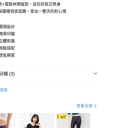
色+寬鬆休閒版型，自在好搭又修身
臉圖樣俏皮逗趣，穿出一整天的好心情
圓領設計
y
微笑印圖
立體剪裁
輕鬆搭配
分期
透氣棉質
你分期使用說明】
享後付
由台灣大哥大提供，台灣大哥大用戶可立即使用無須另外申請。
類 (3)
式選擇「大哥付你分期」，訂單成立後會自動跳轉到大哥付的交易
證手機門號後，選擇欲分期的期數、繳款截止日，確認付款後即
FTEE先享後付」】
。
Ｔ
短袖棉Ｔ
先享後付是「在收到商品之後才付款」的支付方式。 讓您購物簡單
准額度、可分期數及費用金額請依後續交易確認頁面所載為準。
客服
心！
季節 萬搭舒適T 尺寸到5L♥︎
立30分鐘內，如未前往確認交易或遇審核未通過，訂單將自動取
：不需註冊會員、不需綁卡、不需儲值。
「轉專審核」未通過狀況，表示未達大哥付你分期系統評分，恕
：只要手機號碼，簡訊認證，即可結帳。
加到貨｜現貨販售中 ✧
07/15熱銷到貨
評估內容。
查看全部
：先確認商品／服務後，再付款。
式說明】
付款
項不併入電信帳單，「大哥付你分期」於每月結算日後寄送繳費提
EE先享後付」結帳流程】
0，滿NT$699(含以上)免運費
方式選擇「AFTEE先享後付」後，將跳轉至「AFTEE先享後
訊連結打開帳單後，可選擇「超商條碼／台灣大直營門市／銀行轉
頁面，進行簡訊認證並確認金額後，即可完成結帳。