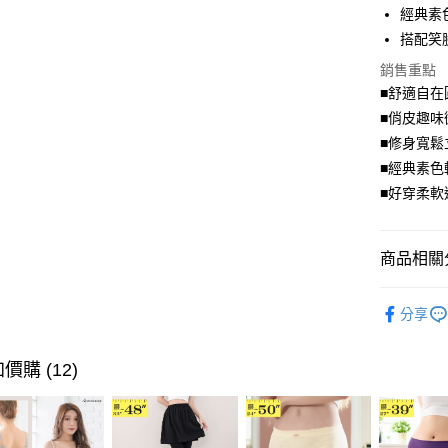
經典素
街口支付
搭配笑
悠遊付
銷售重點
■舒適自在
Google Pa
■俏皮趣味
全盈+PAY
■修身寬鬆
■經典素色
大哥付你
■好穿柔軟
相關說明
【大哥付
AFTEE先
1.本服務
商品相關分
2.付款方
相關說明
流程，驗
【關於「A
ATM付款
完成交易
舒適．棉
AFTEE
3.實際核
分享
便利好安
👚♥︎不限
4.訂單成
１．簡單
消。如遇
２．便利
運送方式
🌟✧ 追
價購 (12)
無法說明
３．安心
【繳款方
全家取貨
1.分期款
【「AFT
醒簡訊。
每筆NT$7
１．於結帳
2.透過簡
付」結帳