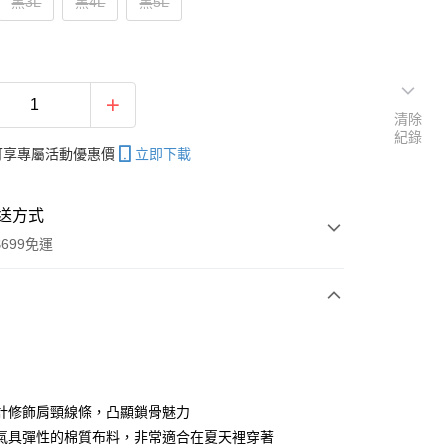
黑3L
黑4L
黑5L
清除
紀錄
帳可享專屬活動優惠價
立即下載
送方式
699免運
次付款
付款
計修飾肩頸線條，凸顯鎖骨魅力
氣具彈性的棉質布料，非常適合在夏天裡穿著