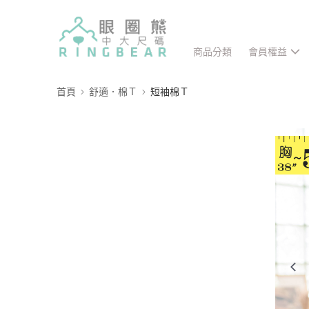
商品分類
會員權益
首頁
舒適．棉Ｔ
短袖棉Ｔ