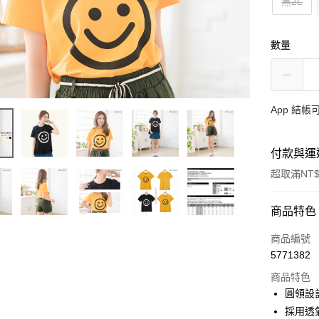
黑2L
數量
App 結
付款與運
超取滿NT$
付款方式
商品特色
信用卡一
商品編號
5771382
超商取貨
商品特色
LINE Pay
圓領設
採用透
Apple Pay