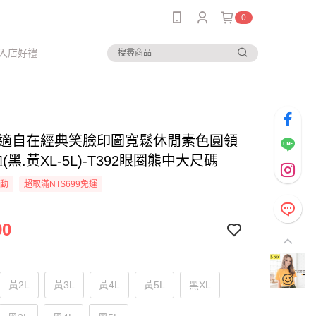
0
入店好禮
-舒適自在經典笑臉印圖寬鬆休閒素色圓領
(黑.黃XL-5L)-T392眼圈熊中大尺碼
活動
超取滿NT$699免運
90
黃2L
黃3L
黃4L
黃5L
黑XL