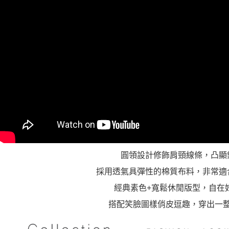
圓領設計修飾肩頸線條，凸顯
採用透氣具彈性的棉質布料，非常適
經典素色+寬鬆休閒版型，自在
搭配笑臉圖樣俏皮逗趣，穿出一