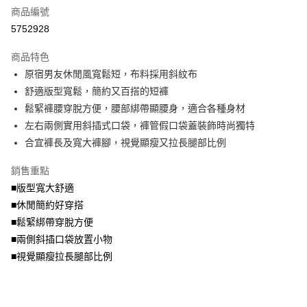
商品編號
【大哥付你分期使用說明】
AFTEE先享後付
1.本服務由台灣大哥大提供，台灣大哥大用戶可立即使用無須另外申請。
5752928
2.付款方式選擇「大哥付你分期」，訂單成立後會自動跳轉到大哥付的交易
相關說明
流程，驗證手機門號後，選擇欲分期的期數、繳款截止日，確認付款後即完
商品特色
【關於「AFTEE先享後付」】
成交易。
ATM付款
AFTEE先享後付是「在收到商品之後才付款」的支付方式。 讓您購物簡單
原宿男友休閒風寬鬆短，布料採用斜紋布
3.實際核准額度、可分期數及費用金額請依後續交易確認頁面所載為準。
便利好安心！
4.訂單成立30分鐘內，如未前往確認交易或遇審核未通過，訂單將自動取
舒適版型寬鬆，簡約又百搭的短褲
１．簡單：不需註冊會員、不需綁卡、不需儲值。
運送方式
消。如遇「轉專審核」未通過狀況，表示未達大哥付你分期系統評分，恕無
２．便利：只要手機號碼，簡訊認證，即可結帳。
鬆緊褲腰穿脫方便，腰部綁帶顯腰身，適合各種身材
法說明評估內容。
３．安心：先確認商品／服務後，再付款。
全家取貨付款
左右兩側實用斜插式口袋，褲管假口袋蓋裝飾時尚獨特
【繳款方式說明】
1.分期款項不併入電信帳單，「大哥付你分期」於每月結算日後寄送繳費提
每筆NT$70，滿NT$699(含以上)免運費
合宜褲長及寬大褲腳，視覺顯瘦又拉長腿部比例
【「AFTEE先享後付」結帳流程】
醒簡訊。
１．於結帳方式選擇「AFTEE先享後付」後，將跳轉至「AFTEE先享後付」
2.透過簡訊連結打開帳單後，可選擇「超商條碼／台灣大直營門市／銀行轉
付款後全家取貨
結帳頁面，進行簡訊認證並確認金額後，即可完成結帳。
銷售重點
帳／街口支付／iPASS MONEY」等通路繳費。
２．訂單成立數日內，您將收到繳費通知簡訊。
每筆NT$70，滿NT$699(含以上)免運費
■版型寬大舒適
３．收到繳費通知簡訊後14天內，點擊此簡訊中的連結，可透過四大超商／
【注意事項】
■休閒簡約好穿搭
ATM／網路銀行／等多元方式進行付款，方視為交易完成。
7-11取貨付款
1.本服務係由「台灣大哥大股份有限公司」（以下簡稱本公司）所提供，讓
※ 請注意：結帳手續完成當下不需立刻繳費，但若您需要取消訂單，請聯絡
■鬆緊綁帶穿脫方便
用戶於交易時，得透過本服務購買商品或服務，並由商店將買賣／分期付款
每筆NT$70，滿NT$799(含以上)免運費
購買商品的店家。未經商家同意取消之訂單仍視為有效，需透過AFTEE先享
買賣價金債權讓與本公司後，依約使用本公司帳單繳交帳款。
■兩側斜插口袋放置小物
後付繳納相關費用。
2.基於同意付款使用「大哥付你分期」之契約關係目的，商店將以您的個人
付款後7-11取貨
※ 交易是否成功請以「AFTEE先享後付 」之結帳頁面顯示為準，若有關於
■視覺顯瘦拉長腿部比例
資料（包含姓名、電話或地址）提供予台灣大哥大進項蒐集、處理及利用，
是否繳費成功／繳費後需取消欲退款等相關疑問，請聯繫「AFTEE先享後付
每筆NT$70，滿NT$699(含以上)免運費
由本公司與您本人進行分期帳單所需資料之確認、核對及更正。
客戶支援中心」
https://netprotections.freshdesk.com/support/home
3.完整用戶服務條款，請詳閱以下連結：
https://oppay.tw/userRule
宅配
【注意事項】