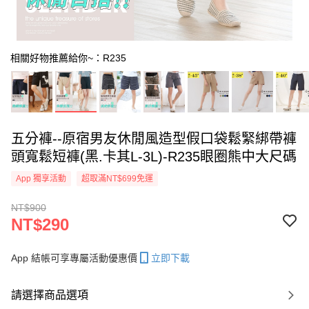
相關好物推薦給你~：R235
五分褲--原宿男友休閒風造型假口袋鬆緊綁帶褲
頭寬鬆短褲(黑.卡其L-3L)-R235眼圈熊中大尺碼
App 獨享活動
超取滿NT$699免運
NT$900
NT$290
App 結帳可享專屬活動優惠價
立即下載
請選擇商品選項