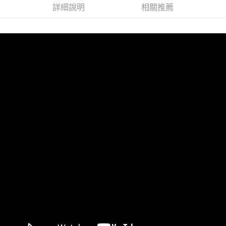
詳細說明
相關推薦
１．透過由恩沛科技股份有限公司提供之「AFTEE先享後付」服務完成之交
每筆NT$100，滿NT$1,000(含以上)免運費
易，需依本服務之必要範圍內提供個人資料，並將交易相關給付款項請求債
權轉讓予恩沛科技股份有限公司。
２．關於個人資料處理事宜，請瀏覽以下網址：
https://aftee.tw/terms/#terms3
３．未成年的使用者請事先徵得法定代理人或監護人之同意方可使用
「AFTEE先享後付」，若未經同意申辦者引起之損失，本公司不負相關責
任。
４．使用「AFTEE先享後付」時，將依據個別帳號之用戶狀況，依本公司即
時審查核予不同之上限額度；若仍有額度不足之情形，本公司將視審查結果
請求用戶進行身份認證。
５．嚴禁一人註冊多個帳號或使用他人資訊註冊。若發現惡意使用之情形，
恩沛科技股份有限公司將有權停止該用戶之使用額度並採取法律行動。