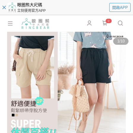
眼圈熊大尺碼
開啟APP
立刻使用官方APP
0
1
/
10