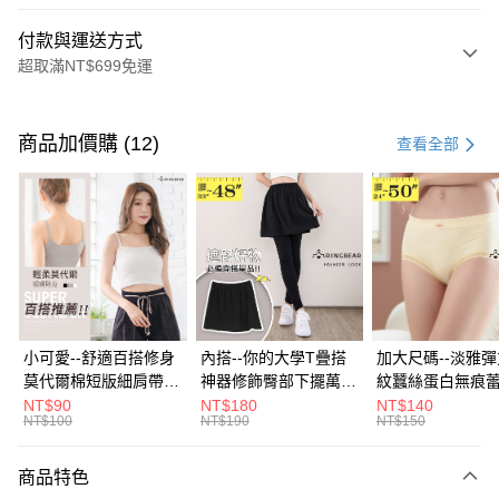
付款與運送方式
超取滿NT$699免運
付款方式
信用卡一次付款
商品加價購 (12)
查看全部
超商取貨付款
LINE Pay
Apple Pay
街口支付
悠遊付
小可愛--舒適百搭修身
內搭--你的大學T疊搭
加大尺碼--淡雅
莫代爾棉短版細肩帶素
神器修飾臀部下擺萬用
紋蠶絲蛋白無痕
Google Pay
色背心(白.黑.灰L-2L)-
內搭裙/遮臀裙(黑2L-
角內褲(白.粉.藍.黃
NT$90
NT$180
NT$140
NT$100
NT$190
NT$150
U582眼圈熊中大尺碼
6L)-Q155眼圈熊中大
3L)-L28眼圈熊
全盈+PAY
尺碼
碼
大哥付你分期
商品特色
相關說明