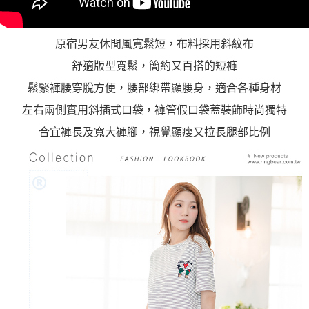
原宿男友休閒風寬鬆短，布料採用斜紋布
舒適版型寬鬆，簡約又百搭的短褲
鬆緊褲腰穿脫方便，腰部綁帶顯腰身，適合各種身材
左右兩側實用斜插式口袋，褲管假口袋蓋裝飾時尚獨特
合宜褲長及寬大褲腳，視覺顯瘦又拉長腿部比例