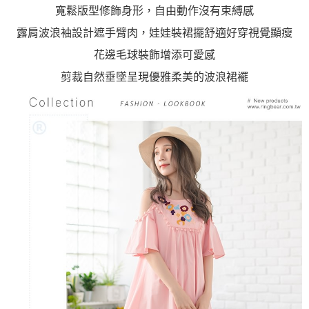
寬鬆版型修飾身形，自由動作沒有束縛感
露肩波浪袖設計遮手臂肉，娃娃裝裙擺舒適好穿視覺顯瘦
花邊毛球裝飾增添可愛感
剪裁自然垂墜呈現優雅柔美的波浪裙襬