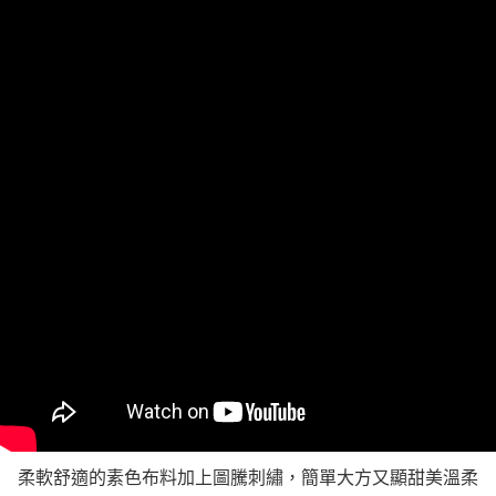
https://aftee.tw/terms/#terms3
３．未成年的使用者請事先徵得法定代理人或監護人之同意方可使用
「AFTEE先享後付」，若未經同意申辦者引起之損失，本公司不負相關責
任。
４．使用「AFTEE先享後付」時，將依據個別帳號之用戶狀況，依本公司即
時審查核予不同之上限額度；若仍有額度不足之情形，本公司將視審查結果
請求用戶進行身份認證。
５．嚴禁一人註冊多個帳號或使用他人資訊註冊。若發現惡意使用之情形，
恩沛科技股份有限公司將有權停止該用戶之使用額度並採取法律行動。
柔軟舒適的素色布料加上圖騰刺繡，簡單大方又顯甜美溫柔