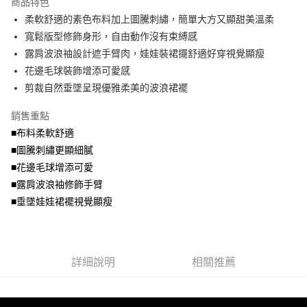
商品特色
【關於「AFTEE先享後付」】
成交易。
ATM付款
AFTEE先享後付是「在收到商品之後才付款」的支付方式。 讓您購物簡單
柔軟舒適的素色布料加上圖騰刺繡，簡單大方又顯甜美溫柔
3.實際核准額度、可分期數及費用金額請依後續交易確認頁面所載為準。
便利好安心！
4.訂單成立30分鐘內，如未前往確認交易或遇審核未通過，訂單將自動取
寬鬆版型修飾身形，自由動作沒有束縛感
１．簡單：不需註冊會員、不需綁卡、不需儲值。
運送方式
消。如遇「轉專審核」未通過狀況，表示未達大哥付你分期系統評分，恕無
２．便利：只要手機號碼，簡訊認證，即可結帳。
露肩波浪袖設計遮手臂肉，娃娃裝裙擺舒適好穿視覺顯瘦
法說明評估內容。
３．安心：先確認商品／服務後，再付款。
全家取貨付款
花邊毛球裝飾增添可愛感
【繳款方式說明】
1.分期款項不併入電信帳單，「大哥付你分期」於每月結算日後寄送繳費提
每筆NT$70，滿NT$699(含以上)免運費
剪裁自然垂墜呈現優雅柔美的波浪裙襬
【「AFTEE先享後付」結帳流程】
醒簡訊。
１．於結帳方式選擇「AFTEE先享後付」後，將跳轉至「AFTEE先享後付」
2.透過簡訊連結打開帳單後，可選擇「超商條碼／台灣大直營門市／銀行轉
付款後全家取貨
結帳頁面，進行簡訊認證並確認金額後，即可完成結帳。
銷售重點
帳／街口支付／iPASS MONEY」等通路繳費。
２．訂單成立數日內，您將收到繳費通知簡訊。
每筆NT$70，滿NT$699(含以上)免運費
■布料柔軟舒適
３．收到繳費通知簡訊後14天內，點擊此簡訊中的連結，可透過四大超商／
【注意事項】
■圖騰刺繡更顯細膩
ATM／網路銀行／等多元方式進行付款，方視為交易完成。
7-11取貨付款
1.本服務係由「台灣大哥大股份有限公司」（以下簡稱本公司）所提供，讓
※ 請注意：結帳手續完成當下不需立刻繳費，但若您需要取消訂單，請聯絡
■花邊毛球增添可愛
用戶於交易時，得透過本服務購買商品或服務，並由商店將買賣／分期付款
每筆NT$70，滿NT$799(含以上)免運費
購買商品的店家。未經商家同意取消之訂單仍視為有效，需透過AFTEE先享
買賣價金債權讓與本公司後，依約使用本公司帳單繳交帳款。
■露肩波浪袖修飾手臂
後付繳納相關費用。
2.基於同意付款使用「大哥付你分期」之契約關係目的，商店將以您的個人
付款後7-11取貨
※ 交易是否成功請以「AFTEE先享後付 」之結帳頁面顯示為準，若有關於
■垂墜娃娃裙襬視覺顯瘦
資料（包含姓名、電話或地址）提供予台灣大哥大進項蒐集、處理及利用，
是否繳費成功／繳費後需取消欲退款等相關疑問，請聯繫「AFTEE先享後付
每筆NT$70，滿NT$699(含以上)免運費
由本公司與您本人進行分期帳單所需資料之確認、核對及更正。
客戶支援中心」
https://netprotections.freshdesk.com/support/home
3.完整用戶服務條款，請詳閱以下連結：
https://oppay.tw/userRule
宅配
【注意事項】
詳細說明
相關推薦
１．透過由恩沛科技股份有限公司提供之「AFTEE先享後付」服務完成之交
每筆NT$100，滿NT$1,000(含以上)免運費
易，需依本服務之必要範圍內提供個人資料，並將交易相關給付款項請求債
權轉讓予恩沛科技股份有限公司。
２．關於個人資料處理事宜，請瀏覽以下網址：