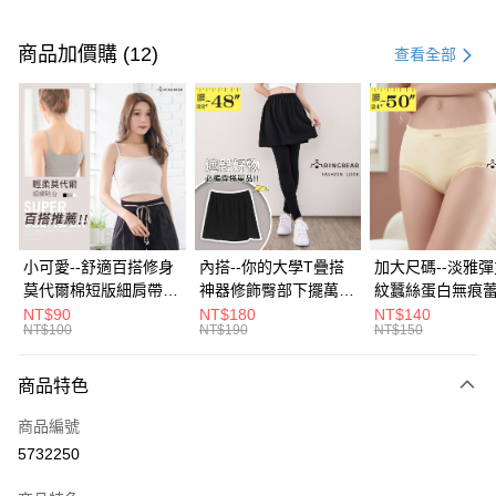
付款方式
信用卡一次付款
商品加價購 (12)
查看全部
超商取貨付款
LINE Pay
Apple Pay
街口支付
悠遊付
小可愛--舒適百搭修身
內搭--你的大學T疊搭
加大尺碼--淡雅
莫代爾棉短版細肩帶素
神器修飾臀部下擺萬用
紋蠶絲蛋白無痕
Google Pay
色背心(白.黑.灰L-2L)-
內搭裙/遮臀裙(黑2L-
角內褲(白.粉.藍.黃
NT$90
NT$180
NT$140
NT$100
NT$190
NT$150
U582眼圈熊中大尺碼
6L)-Q155眼圈熊中大
3L)-L28眼圈熊
全盈+PAY
尺碼
碼
大哥付你分期
商品特色
相關說明
商品編號
【大哥付你分期使用說明】
AFTEE先享後付
1.本服務由台灣大哥大提供，台灣大哥大用戶可立即使用無須另外申請。
5732250
2.付款方式選擇「大哥付你分期」，訂單成立後會自動跳轉到大哥付的交易
相關說明
流程，驗證手機門號後，選擇欲分期的期數、繳款截止日，確認付款後即完