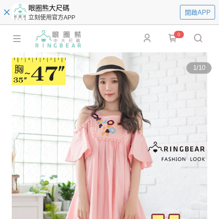
眼圈熊大尺碼
開啟APP
立刻使用官方APP
0
1
/
10