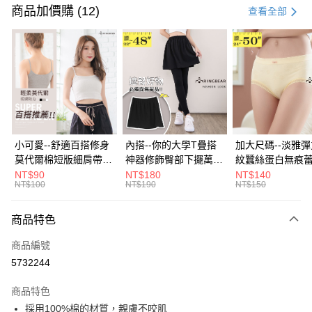
信用卡一次付款
商品加價購 (12)
查看全部
超商取貨付款
LINE Pay
Apple Pay
街口支付
悠遊付
小可愛--舒適百搭修身
內搭--你的大學T疊搭
加大尺碼--淡雅
莫代爾棉短版細肩帶素
神器修飾臀部下擺萬用
紋蠶絲蛋白無痕
Google Pay
色背心(白.黑.灰L-2L)-
內搭裙/遮臀裙(黑2L-
角內褲(白.粉.藍.黃
NT$90
NT$180
NT$140
NT$100
NT$190
NT$150
U582眼圈熊中大尺碼
6L)-Q155眼圈熊中大
3L)-L28眼圈熊
全盈+PAY
尺碼
碼
大哥付你分期
商品特色
相關說明
商品編號
【大哥付你分期使用說明】
AFTEE先享後付
1.本服務由台灣大哥大提供，台灣大哥大用戶可立即使用無須另外申請。
5732244
2.付款方式選擇「大哥付你分期」，訂單成立後會自動跳轉到大哥付的交易
相關說明
流程，驗證手機門號後，選擇欲分期的期數、繳款截止日，確認付款後即完
商品特色
【關於「AFTEE先享後付」】
成交易。
ATM付款
AFTEE先享後付是「在收到商品之後才付款」的支付方式。 讓您購物簡單
採用100%棉的材質，親膚不咬肌
3.實際核准額度、可分期數及費用金額請依後續交易確認頁面所載為準。