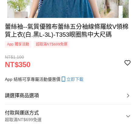
蕾絲袖--氣質優雅布蕾絲五分袖線條羅紋V領棉
質上衣(白.黑L-3L)-T353眼圈熊中大尺碼
App 獨享活動
超取滿NT$699免運
NT$1,100
NT$350
App 結帳可享專屬活動優惠價
立即下載
請選擇商品選項
付款與運送方式
超取滿NT$699免運
付款方式