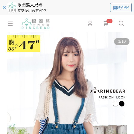
眼圈熊大尺碼
開啟APP
立刻使用官方APP
0
1
/
10