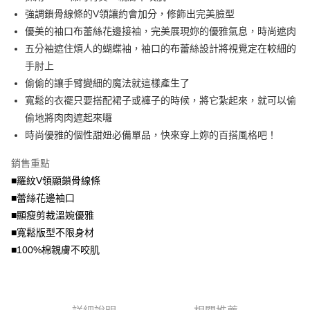
便利好安心！
4.訂單成立30分鐘內，如未前往確認交易或遇審核未通過，訂單將自動取
強調鎖骨線條的V領讓約會加分，修飾出完美臉型
１．簡單：不需註冊會員、不需綁卡、不需儲值。
運送方式
消。如遇「轉專審核」未通過狀況，表示未達大哥付你分期系統評分，恕無
２．便利：只要手機號碼，簡訊認證，即可結帳。
優美的袖口布蕾絲花邊接袖，完美展現妳的優雅氣息，時尚遮肉
法說明評估內容。
３．安心：先確認商品／服務後，再付款。
全家取貨付款
五分袖遮住煩人的蝴蝶袖，袖口的布蕾絲設計將視覺定在較細的
【繳款方式說明】
1.分期款項不併入電信帳單，「大哥付你分期」於每月結算日後寄送繳費提
每筆NT$70，滿NT$699(含以上)免運費
手肘上
【「AFTEE先享後付」結帳流程】
醒簡訊。
１．於結帳方式選擇「AFTEE先享後付」後，將跳轉至「AFTEE先享後付」
偷偷的讓手臂變細的魔法就這樣產生了
2.透過簡訊連結打開帳單後，可選擇「超商條碼／台灣大直營門市／銀行轉
付款後全家取貨
結帳頁面，進行簡訊認證並確認金額後，即可完成結帳。
帳／街口支付／iPASS MONEY」等通路繳費。
寬鬆的衣襬只要搭配裙子或褲子的時候，將它紮起來，就可以偷
２．訂單成立數日內，您將收到繳費通知簡訊。
每筆NT$70，滿NT$699(含以上)免運費
３．收到繳費通知簡訊後14天內，點擊此簡訊中的連結，可透過四大超商／
偷地將肉肉遮起來囉
【注意事項】
ATM／網路銀行／等多元方式進行付款，方視為交易完成。
時尚優雅的個性甜妞必備單品，快來穿上妳的百搭風格吧！
7-11取貨付款
1.本服務係由「台灣大哥大股份有限公司」（以下簡稱本公司）所提供，讓
※ 請注意：結帳手續完成當下不需立刻繳費，但若您需要取消訂單，請聯絡
用戶於交易時，得透過本服務購買商品或服務，並由商店將買賣／分期付款
每筆NT$70，滿NT$799(含以上)免運費
購買商品的店家。未經商家同意取消之訂單仍視為有效，需透過AFTEE先享
買賣價金債權讓與本公司後，依約使用本公司帳單繳交帳款。
銷售重點
後付繳納相關費用。
2.基於同意付款使用「大哥付你分期」之契約關係目的，商店將以您的個人
付款後7-11取貨
※ 交易是否成功請以「AFTEE先享後付 」之結帳頁面顯示為準，若有關於
■羅紋V領顯鎖骨線條
資料（包含姓名、電話或地址）提供予台灣大哥大進項蒐集、處理及利用，
是否繳費成功／繳費後需取消欲退款等相關疑問，請聯繫「AFTEE先享後付
■蕾絲花邊袖口
每筆NT$70，滿NT$699(含以上)免運費
由本公司與您本人進行分期帳單所需資料之確認、核對及更正。
客戶支援中心」
https://netprotections.freshdesk.com/support/home
3.完整用戶服務條款，請詳閱以下連結：
https://oppay.tw/userRule
■顯瘦剪裁溫婉優雅
宅配
【注意事項】
■寬鬆版型不限身材
１．透過由恩沛科技股份有限公司提供之「AFTEE先享後付」服務完成之交
每筆NT$100，滿NT$1,000(含以上)免運費
■100%棉親膚不咬肌
易，需依本服務之必要範圍內提供個人資料，並將交易相關給付款項請求債
權轉讓予恩沛科技股份有限公司。
２．關於個人資料處理事宜，請瀏覽以下網址：
https://aftee.tw/terms/#terms3
３．未成年的使用者請事先徵得法定代理人或監護人之同意方可使用