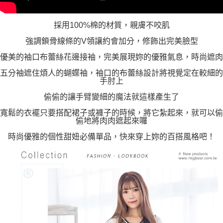
採用100%棉的材質，親膚不咬肌
強調鎖骨線條的V領讓約會加分，修飾出完美臉型
優美的袖口布蕾絲花邊接袖，完美展現妳的優雅氣息，時尚遮肉
五分袖遮住煩人的蝴蝶袖，袖口的布蕾絲設計將視覺定在較細的
手肘上
偷偷的讓手臂變細的魔法就這樣產生了
寬鬆的衣襬只要搭配裙子或褲子的時候，將它紮起來，就可以偷
偷地將肉肉遮起來囉
時尚優雅的個性甜妞必備單品，快來穿上妳的百搭風格吧！