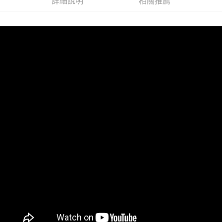
詳細說明
相關推薦
「AFTEE先享後付」，若未經同意申辦者引起之損失，本公司不負相關責
任。
４．使用「AFTEE先享後付」時，將依據個別帳號之用戶狀況，依本公司即
時審查核予不同之上限額度；若仍有額度不足之情形，本公司將視審查結果
請求用戶進行身份認證。
５．嚴禁一人註冊多個帳號或使用他人資訊註冊。若發現惡意使用之情形，
恩沛科技股份有限公司將有權停止該用戶之使用額度並採取法律行動。