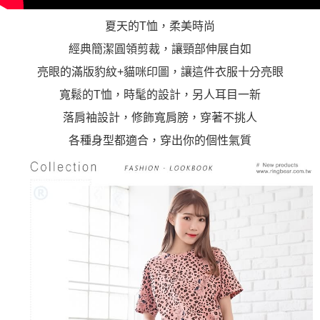
夏天的T恤，柔美時尚
經典簡潔圓領剪裁，讓頸部伸展自如
亮眼的滿版豹紋+貓咪印圖，讓這件衣服十分亮眼
寬鬆的T恤，時髦的設計，另人耳目一新
落肩袖設計，修飾寬肩膀，穿著不挑人
各種身型都適合，穿出你的個性氣質