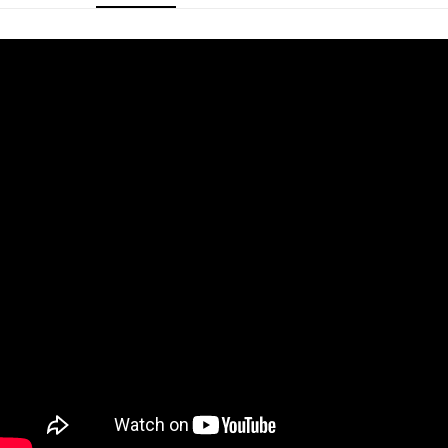
２．關於個人資料處理事宜，請瀏覽以下網址：
https://aftee.tw/terms/#terms3
３．未成年的使用者請事先徵得法定代理人或監護人之同意方可使用
「AFTEE先享後付」，若未經同意申辦者引起之損失，本公司不負相關責
任。
４．使用「AFTEE先享後付」時，將依據個別帳號之用戶狀況，依本公司即
時審查核予不同之上限額度；若仍有額度不足之情形，本公司將視審查結果
請求用戶進行身份認證。
５．嚴禁一人註冊多個帳號或使用他人資訊註冊。若發現惡意使用之情形，
恩沛科技股份有限公司將有權停止該用戶之使用額度並採取法律行動。