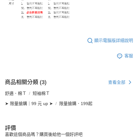
顯示電腦版詳細說明
客服
商品相關分類 (3)
查看全部
舒適．棉Ｔ
短袖棉Ｔ
➤ 限量搶購｜99 元 up ➤
限量搶購．199起
評價
喜歡這個商品嗎？購買後給他一個好評吧