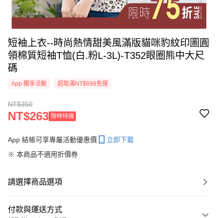
短袖上衣--時尚熱情甜美風滿版貓咪豹紋印圖圓
領棉質短袖T恤(白.粉L-3L)-T352眼圈熊中大尺
碼
App 獨享活動
超取滿NT$699免運
NT$350
NT$263
限時特價
App 結帳可享專屬活動優惠價
立即下載
※ 本商品不適用折價券
請選擇商品選項
付款與運送方式