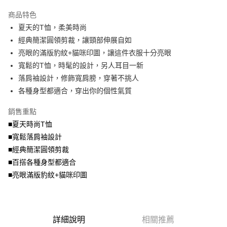
2.付款方式選擇「大哥付你分期」，訂單成立後會自動跳轉到大哥付的交易
相關說明
流程，驗證手機門號後，選擇欲分期的期數、繳款截止日，確認付款後即完
商品特色
【關於「AFTEE先享後付」】
成交易。
ATM付款
AFTEE先享後付是「在收到商品之後才付款」的支付方式。 讓您購物簡單
夏天的T恤，柔美時尚
3.實際核准額度、可分期數及費用金額請依後續交易確認頁面所載為準。
便利好安心！
4.訂單成立30分鐘內，如未前往確認交易或遇審核未通過，訂單將自動取
經典簡潔圓領剪裁，讓頸部伸展自如
１．簡單：不需註冊會員、不需綁卡、不需儲值。
運送方式
消。如遇「轉專審核」未通過狀況，表示未達大哥付你分期系統評分，恕無
２．便利：只要手機號碼，簡訊認證，即可結帳。
亮眼的滿版豹紋+貓咪印圖，讓這件衣服十分亮眼
法說明評估內容。
３．安心：先確認商品／服務後，再付款。
全家取貨付款
寬鬆的T恤，時髦的設計，另人耳目一新
【繳款方式說明】
1.分期款項不併入電信帳單，「大哥付你分期」於每月結算日後寄送繳費提
每筆NT$70，滿NT$699(含以上)免運費
落肩袖設計，修飾寬肩膀，穿著不挑人
【「AFTEE先享後付」結帳流程】
醒簡訊。
１．於結帳方式選擇「AFTEE先享後付」後，將跳轉至「AFTEE先享後付」
各種身型都適合，穿出你的個性氣質
2.透過簡訊連結打開帳單後，可選擇「超商條碼／台灣大直營門市／銀行轉
付款後全家取貨
結帳頁面，進行簡訊認證並確認金額後，即可完成結帳。
帳／街口支付／iPASS MONEY」等通路繳費。
２．訂單成立數日內，您將收到繳費通知簡訊。
每筆NT$70，滿NT$699(含以上)免運費
銷售重點
３．收到繳費通知簡訊後14天內，點擊此簡訊中的連結，可透過四大超商／
【注意事項】
■夏天時尚T恤
ATM／網路銀行／等多元方式進行付款，方視為交易完成。
7-11取貨付款
1.本服務係由「台灣大哥大股份有限公司」（以下簡稱本公司）所提供，讓
※ 請注意：結帳手續完成當下不需立刻繳費，但若您需要取消訂單，請聯絡
■寬鬆落肩袖設計
用戶於交易時，得透過本服務購買商品或服務，並由商店將買賣／分期付款
每筆NT$70，滿NT$799(含以上)免運費
購買商品的店家。未經商家同意取消之訂單仍視為有效，需透過AFTEE先享
買賣價金債權讓與本公司後，依約使用本公司帳單繳交帳款。
■經典簡潔圓領剪裁
後付繳納相關費用。
2.基於同意付款使用「大哥付你分期」之契約關係目的，商店將以您的個人
付款後7-11取貨
※ 交易是否成功請以「AFTEE先享後付 」之結帳頁面顯示為準，若有關於
■百搭各種身型都適合
資料（包含姓名、電話或地址）提供予台灣大哥大進項蒐集、處理及利用，
是否繳費成功／繳費後需取消欲退款等相關疑問，請聯繫「AFTEE先享後付
■亮眼滿版豹紋+貓咪印圖
每筆NT$70，滿NT$699(含以上)免運費
由本公司與您本人進行分期帳單所需資料之確認、核對及更正。
客戶支援中心」
https://netprotections.freshdesk.com/support/home
3.完整用戶服務條款，請詳閱以下連結：
https://oppay.tw/userRule
宅配
【注意事項】
１．透過由恩沛科技股份有限公司提供之「AFTEE先享後付」服務完成之交
每筆NT$100，滿NT$1,000(含以上)免運費
易，需依本服務之必要範圍內提供個人資料，並將交易相關給付款項請求債
詳細說明
相關推薦
權轉讓予恩沛科技股份有限公司。