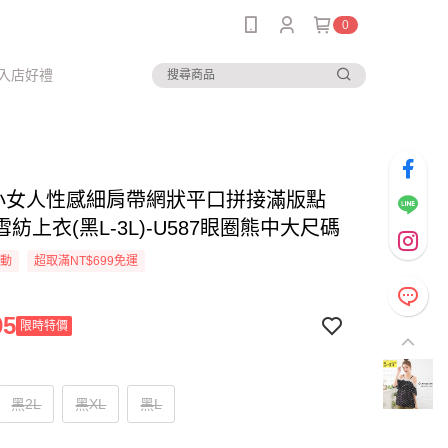
0
入店好禮
-小女人性感細肩帶網狀平口拼接滿版點
紡上衣(黑L-3L)-U587眼圈熊中大尺碼
活動
超取滿NT$699免運
95
限時特價
黑2L
黑XL
黑L