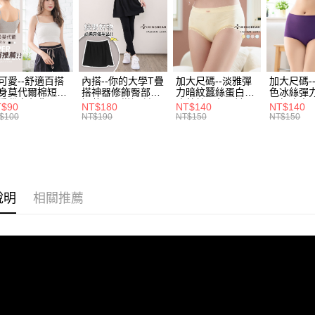
風格系列 - 
３．收到繳
每筆NT$7
【注意事
／ATM／
1.本服務
※ 請注意
7-11取貨
用戶於交
絡購買商品
款買賣價
先享後付
每筆NT$7
2.基於同
※ 交易是
資料（包
可愛--舒適百搭
內搭--你的大學T疊
加大尺碼--淡雅彈
加大尺碼-
是否繳費成
付款後7-1
身莫代爾棉短版
搭神器修飾臀部下
力暗紋蠶絲蛋白無
色冰絲彈
用，由本
付客戶支
肩帶素色背心
擺萬用內搭裙/遮臀
痕蕾絲三角內褲
臀無痕中
每筆NT$7
3.完整用
T$90
NT$180
NT$140
NT$140
.黑.灰L-2L)-
裙(黑2L-6L)-Q155
(白.粉.藍.黃XL-
褲(黑.紅.粉
$100
NT$190
NT$150
NT$150
【注意事
582眼圈熊中大
眼圈熊中大尺碼
3L)-L28眼圈熊中
3L)-L1
宅配
１．透過由
碼
大尺碼
大尺碼
交易，需
每筆NT$1
求債權轉
２．關於
https://aft
說明
相關推薦
３．未成
「AFTE
任。
４．使用「
即時審查
結果請求
５．嚴禁
形，恩沛
動。