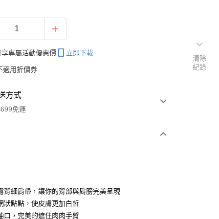
帳可享專屬活動優惠價
立即下載
清除
紀錄
不適用折價券
送方式
699免運
次付款
付款
露背細肩帶，讓你的背部與肩膀完美呈現
網狀點點，使皮膚更加白皙
袖口，完美的遮住肉肉手臂