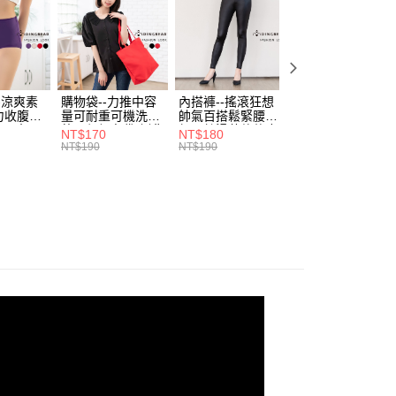
休閒 & 優雅 MIX
費通知簡訊後14天內，點擊此簡訊中的連結，可透過四大超商
0，滿NT$699(含以上)免運費
項】
網路銀行／等多元方式進行付款，方視為交易完成。
係由「台灣大哥大股份有限公司」（以下簡稱本公司）所提供，讓
：結帳手續完成當下不需立刻繳費，但若您需要取消訂單，請聯
付款
易時，得透過本服務購買商品或服務，並由商店將買賣／分期付
的店家。未經商家同意取消之訂單仍視為有效，需透過AFTEE
金債權讓與本公司後，依約使用本公司帳單繳交帳款。
繳納相關費用。
0，滿NT$799(含以上)免運費
意付款使用「大哥付你分期」之契約關係目的，商店將以您的個人
否成功請以「AFTEE先享後付 」之結帳頁面顯示為準，若有關於
含姓名、電話或地址）提供予台灣大哥大進項蒐集、處理及利
-涼爽素
購物袋--力推中容
內搭褲--搖滾狂想
加大尺碼--顯瘦超
功／繳費後需取消欲退款等相關疑問，請聯繫「AFTEE先享後
1取貨
力收腹提
量可耐重可機洗烘
帥氣百搭鬆緊腰頭
彈力貼身親膚美腿
公司與您本人進行分期帳單所需資料之確認、核對及更正。
援中心」
https://netprotections.freshdesk.com/support/home
腰三角內
乾環保帆布袋/側背
超彈絲滑薄款仿皮
收腹提臀無痕高腰
0，滿NT$699(含以上)免運費
戶服務條款，請詳閱以下連結：
https://oppay.tw/userRule
NT$170
NT$180
NT$90
.紫L-
包(黑.紅.米F)-
褲(黑XL-6L)-R179
內搭連身褲襪(黑.
NT$190
NT$190
NT$100
項】
7眼圈熊中
B201眼圈熊中大尺
眼圈熊中大尺碼
膚F)-Z63眼圈熊
恩沛科技股份有限公司提供之「AFTEE先享後付」服務完成之
碼
大尺碼
依本服務之必要範圍內提供個人資料，並將交易相關給付款項請
00，滿NT$1,000(含以上)免運費
讓予恩沛科技股份有限公司。
個人資料處理事宜，請瀏覽以下網址：
ee.tw/terms/#terms3
年的使用者請事先徵得法定代理人或監護人之同意方可使用
E先享後付」，若未經同意申辦者引起之損失，本公司不負相關責
AFTEE先享後付」時，將依據個別帳號之用戶狀況，依本公司
核予不同之上限額度；若仍有額度不足之情形，本公司將視審查
用戶進行身份認證。
一人註冊多個帳號或使用他人資訊註冊。若發現惡意使用之情
科技股份有限公司將有權停止該用戶之使用額度並採取法律行