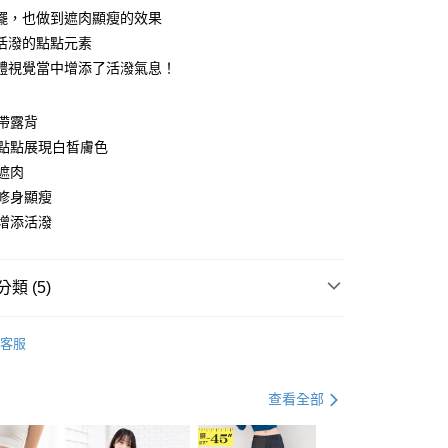
擺，也做到遮肉顯瘦的效果
活潑的點點元素
體視覺當中增添了活潑氣息！
y
帶露背
狀點點展現白皙膚色
分期
遮肉
修身顯瘦
你分期使用說明】
享後付
由台灣大哥大提供，台灣大哥大用戶可立即使用無須另外申請。
增添活潑
式選擇「大哥付你分期」，訂單成立後會自動跳轉到大哥付的交易
證手機門號後，選擇欲分期的期數、繳款截止日，確認付款後即
FTEE先享後付」】
。
先享後付是「在收到商品之後才付款」的支付方式。 讓您購物簡單
類 (5)
准額度、可分期數及費用金額請依後續交易確認頁面所載為準。
心！
立30分鐘內，如未前往確認交易或遇審核未通過，訂單將自動取
：不需註冊會員、不需綁卡、不需儲值。
衣
短袖上衣
「轉專審核」未通過狀況，表示未達大哥付你分期系統評分，恕
：只要手機號碼，簡訊認證，即可結帳。
客服
評估內容。
：先確認商品／服務後，再付款。
盈派對．5折下殺
輕盈舒爽。春夏．５折起
式說明】
付款
項不併入電信帳單，「大哥付你分期」於每月結算日後寄送繳費提
EE先享後付」結帳流程】
資好好買
均價．450
查看全部
0，滿NT$699(含以上)免運費
方式選擇「AFTEE先享後付」後，將跳轉至「AFTEE先享後
訊連結打開帳單後，可選擇「超商條碼／台灣大直營門市／銀行轉
頁面，進行簡訊認證並確認金額後，即可完成結帳。
．加大尺碼
最大尺碼．3L
付／iPASS MONEY」等通路繳費。
家取貨
成立數日內，您將收到繳費通知簡訊。