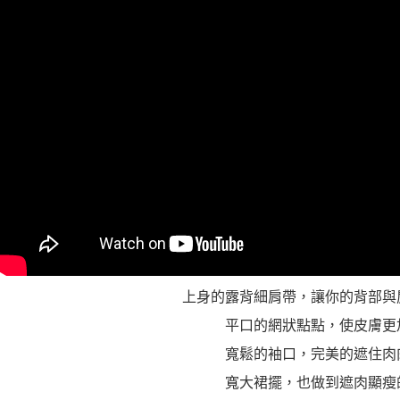
上身的露背細肩帶，讓你的背部與
平口的網狀點點，使皮膚更
寬鬆的袖口，完美的遮住肉
寬大裙擺，也做到遮肉顯瘦