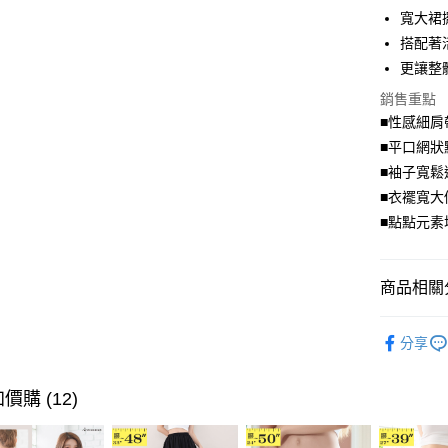
街口支付
寬大裙
搭配著
悠遊付
更讓整
Google Pa
銷售重點
全盈+PAY
■性感細肩
■平口網
大哥付你
■袖子寬鬆
相關說明
■衣襬寬大
【大哥付
AFTEE先
1.本服務
■點點元素
2.付款方
相關說明
流程，驗
【關於「A
ATM付款
完成交易
AFTEE
商品相關分
3.實際核
便利好安
4.訂單成
１．簡單
優雅．上
消。如遇
２．便利
運送方式
分享
無法說明
３．安心
💗仲夏輕
【繳款方
全家取貨
1.分期款
【「AFT
超值．小
價購 (12)
醒簡訊。
每筆NT$7
１．於結帳
2.透過簡
付」結帳
身型限定
帳／街口支
付款後全
２．訂單