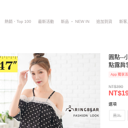
熱銷．Top 100
最新活動
新品 ‧ NEW IN
追加到貨
新客
圓點-
點露肩雪
App 獨享
NT$390
NT$1
選項
黑3L