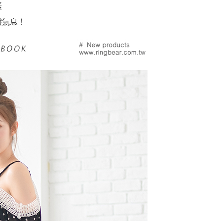
素
潑氣息！