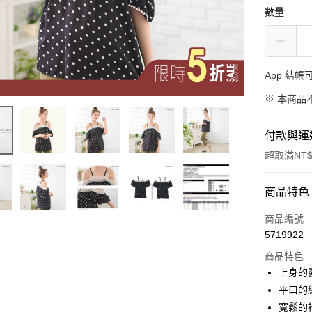
數量
App 結
※ 本商品
付款與運
超取滿NT$
付款方式
商品特色
信用卡一
商品編號
5719922
超商取貨
商品特色
LINE Pay
上身的
平口的
Apple Pay
寬鬆的