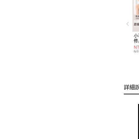
小
修
細
N
(白
NT
U
尺
詳細