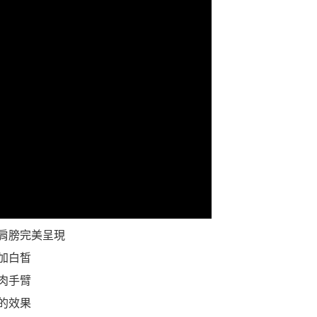
肩膀完美呈現
加白皙
肉手臂
的效果