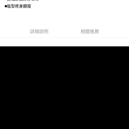
https://aftee.tw/terms/#terms3
■版型修身顯瘦
３．未成年的使用者請事先徵得法定代理人或監護人之同意方可使用
「AFTEE先享後付」，若未經同意申辦者引起之損失，本公司不負相關責
任。
４．使用「AFTEE先享後付」時，將依據個別帳號之用戶狀況，依本公司即
時審查核予不同之上限額度；若仍有額度不足之情形，本公司將視審查結果
詳細說明
相關推薦
請求用戶進行身份認證。
５．嚴禁一人註冊多個帳號或使用他人資訊註冊。若發現惡意使用之情形，
恩沛科技股份有限公司將有權停止該用戶之使用額度並採取法律行動。