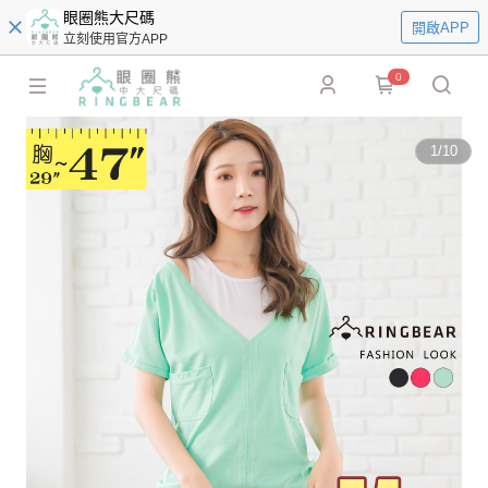
眼圈熊大尺碼
開啟APP
立刻使用官方APP
0
1
/
10