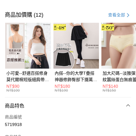
付款方式
信用卡一次付款
商品加價購 (12)
查看全部
超商取貨付款
LINE Pay
Apple Pay
街口支付
悠遊付
小可愛--舒適百搭修身
內搭--你的大學T疊搭
加大尺碼--淡雅
莫代爾棉短版細肩帶素
神器修飾臀部下擺萬用
紋蠶絲蛋白無痕
Google Pay
色背心(白.黑.灰L-2L)-
內搭裙/遮臀裙(黑2L-
角內褲(白.粉.藍.黃
NT$90
NT$180
NT$140
NT$100
NT$190
NT$150
U582眼圈熊中大尺碼
6L)-Q155眼圈熊中大
3L)-L28眼圈熊
全盈+PAY
尺碼
碼
大哥付你分期
商品特色
相關說明
商品編號
【大哥付你分期使用說明】
AFTEE先享後付
1.本服務由台灣大哥大提供，台灣大哥大用戶可立即使用無須另外申請。
5719918
2.付款方式選擇「大哥付你分期」，訂單成立後會自動跳轉到大哥付的交易
相關說明
流程，驗證手機門號後，選擇欲分期的期數、繳款截止日，確認付款後即完