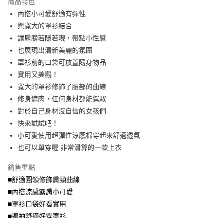
商品特色
【關於「AFTEE先享後付」】
成交易。
ATM付款
AFTEE先享後付是「在收到商品之後才付款」的支付方式。 讓您購物簡單
內搭小可愛舒適有彈性
3.實際核准額度、可分期數及費用金額請依後續交易確認頁面所載為準。
便利好安心！
4.訂單成立30分鐘內，如未前往確認交易或遇審核未通過，訂單將自動取
與寬大的罩衫結合
１．簡單：不需註冊會員、不需綁卡、不需儲值。
運送方式
消。如遇「轉專審核」未通過狀況，表示未達大哥付你分期系統評分，恕無
２．便利：只要手機號碼，簡訊認證，即可結帳。
讓肩膀若隱若現，帶點小性感
法說明評估內容。
３．安心：先確認商品／服務後，再付款。
全家取貨付款
也展現出清新美麗的氛圍
【繳款方式說明】
1.分期款項不併入電信帳單，「大哥付你分期」於每月結算日後寄送繳費提
每筆NT$70，滿NT$699(含以上)免運費
罩衫前的口袋可放置隨身物品
【「AFTEE先享後付」結帳流程】
醒簡訊。
１．於結帳方式選擇「AFTEE先享後付」後，將跳轉至「AFTEE先享後付」
實用又美觀！
2.透過簡訊連結打開帳單後，可選擇「超商條碼／台灣大直營門市／銀行轉
付款後全家取貨
結帳頁面，進行簡訊認證並確認金額後，即可完成結帳。
帳／街口支付／iPASS MONEY」等通路繳費。
寬大的罩衫修飾了腰部的曲線
２．訂單成立數日內，您將收到繳費通知簡訊。
每筆NT$70，滿NT$699(含以上)免運費
３．收到繳費通知簡訊後14天內，點擊此簡訊中的連結，可透過四大超商／
修身遮肉，任何身材都能駕馭
【注意事項】
ATM／網路銀行／等多元方式進行付款，方視為交易完成。
對於自己身材沒自信的女孩們
7-11取貨付款
1.本服務係由「台灣大哥大股份有限公司」（以下簡稱本公司）所提供，讓
※ 請注意：結帳手續完成當下不需立刻繳費，但若您需要取消訂單，請聯絡
用戶於交易時，得透過本服務購買商品或服務，並由商店將買賣／分期付款
快來試試吧！
每筆NT$70，滿NT$799(含以上)免運費
購買商品的店家。未經商家同意取消之訂單仍視為有效，需透過AFTEE先享
買賣價金債權讓與本公司後，依約使用本公司帳單繳交帳款。
後付繳納相關費用。
小可愛使用超彈性涼感棉穿起來舒適透氣
2.基於同意付款使用「大哥付你分期」之契約關係目的，商店將以您的個人
付款後7-11取貨
※ 交易是否成功請以「AFTEE先享後付 」之結帳頁面顯示為準，若有關於
資料（包含姓名、電話或地址）提供予台灣大哥大進項蒐集、處理及利用，
也可以單穿喔 非常滑算的一款上衣
是否繳費成功／繳費後需取消欲退款等相關疑問，請聯繫「AFTEE先享後付
每筆NT$70，滿NT$699(含以上)免運費
由本公司與您本人進行分期帳單所需資料之確認、核對及更正。
客戶支援中心」
https://netprotections.freshdesk.com/support/home
3.完整用戶服務條款，請詳閱以下連結：
https://oppay.tw/userRule
銷售重點
宅配
【注意事項】
■舒適圓領修飾肩頸曲線
１．透過由恩沛科技股份有限公司提供之「AFTEE先享後付」服務完成之交
每筆NT$100，滿NT$1,000(含以上)免運費
■內搭涼感露肩小可愛
易，需依本服務之必要範圍內提供個人資料，並將交易相關給付款項請求債
權轉讓予恩沛科技股份有限公司。
■罩衫口袋好看實用
２．關於個人資料處理事宜，請瀏覽以下網址：
■連袖舒適好穿罩衫