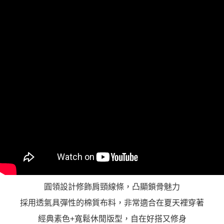
「AFTEE先享後付」，若未經同意申辦者引起之損失，本公司不負相關責
任。
４．使用「AFTEE先享後付」時，將依據個別帳號之用戶狀況，依本公司即
時審查核予不同之上限額度；若仍有額度不足之情形，本公司將視審查結果
請求用戶進行身份認證。
５．嚴禁一人註冊多個帳號或使用他人資訊註冊。若發現惡意使用之情形，
恩沛科技股份有限公司將有權停止該用戶之使用額度並採取法律行動。
圓領設計修飾肩頸線條，凸顯鎖骨魅力
採用透氣具彈性的棉質布料，非常適合在夏天裡穿著
經典素色+寬鬆休閒版型，自在好搭又修身