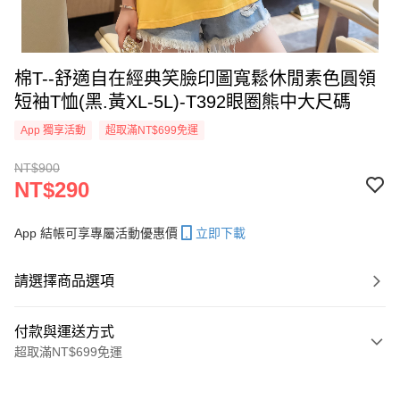
棉T--舒適自在經典笑臉印圖寬鬆休閒素色圓領
短袖T恤(黑.黃XL-5L)-T392眼圈熊中大尺碼
App 獨享活動
超取滿NT$699免運
NT$900
NT$290
App 結帳可享專屬活動優惠價
立即下載
請選擇商品選項
付款與運送方式
超取滿NT$699免運
付款方式