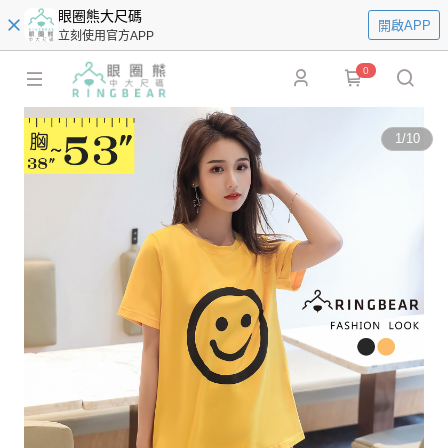
眼圈熊大尺碼
開啟APP
立刻使用官方APP
0
1
/
10