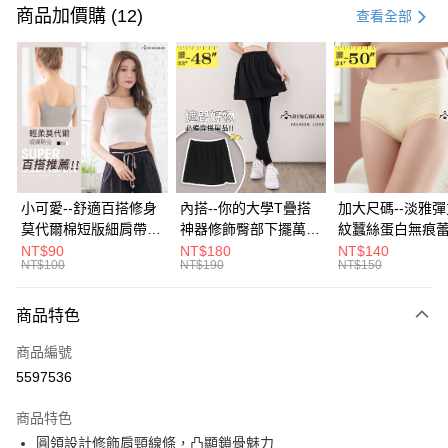
信用卡一次付款
商品加價購 (12)
查看全部
超商取貨付款
LINE Pay
Apple Pay
街口支付
悠遊付
小可愛--舒適百搭修身
內搭--你的大學T疊搭
加大尺碼--淡雅
莫代爾棉短版細肩帶素
神器修飾臀部下擺萬用
紋蠶絲蛋白無痕
Google Pay
色背心(白.黑.灰L-2L)-
內搭裙/遮臀裙(黑2L-
角內褲(白.粉.藍.黃
NT$90
NT$180
NT$140
NT$100
NT$190
NT$150
U582眼圈熊中大尺碼
6L)-Q155眼圈熊中大
3L)-L28眼圈熊
全盈+PAY
尺碼
碼
大哥付你分期
商品特色
相關說明
商品編號
【大哥付你分期使用說明】
AFTEE先享後付
1.本服務由台灣大哥大提供，台灣大哥大用戶可立即使用無須另外申請。
5597536
2.付款方式選擇「大哥付你分期」，訂單成立後會自動跳轉到大哥付的交易
相關說明
流程，驗證手機門號後，選擇欲分期的期數、繳款截止日，確認付款後即完
商品特色
【關於「AFTEE先享後付」】
成交易。
ATM付款
AFTEE先享後付是「在收到商品之後才付款」的支付方式。 讓您購物簡單
圓領設計修飾肩頸線條，凸顯鎖骨魅力
3.實際核准額度、可分期數及費用金額請依後續交易確認頁面所載為準。