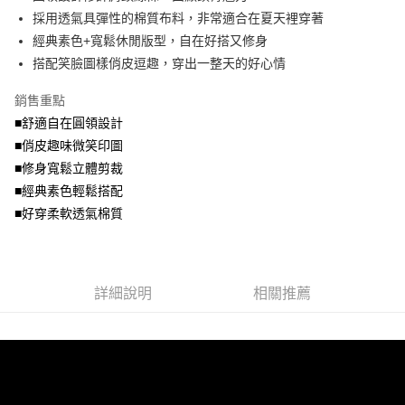
便利好安心！
4.訂單成立30分鐘內，如未前往確認交易或遇審核未通過，訂單將自動取
採用透氣具彈性的棉質布料，非常適合在夏天裡穿著
１．簡單：不需註冊會員、不需綁卡、不需儲值。
運送方式
消。如遇「轉專審核」未通過狀況，表示未達大哥付你分期系統評分，恕無
２．便利：只要手機號碼，簡訊認證，即可結帳。
經典素色+寬鬆休閒版型，自在好搭又修身
法說明評估內容。
３．安心：先確認商品／服務後，再付款。
全家取貨付款
搭配笑臉圖樣俏皮逗趣，穿出一整天的好心情
【繳款方式說明】
1.分期款項不併入電信帳單，「大哥付你分期」於每月結算日後寄送繳費提
每筆NT$70，滿NT$699(含以上)免運費
【「AFTEE先享後付」結帳流程】
醒簡訊。
銷售重點
１．於結帳方式選擇「AFTEE先享後付」後，將跳轉至「AFTEE先享後付」
2.透過簡訊連結打開帳單後，可選擇「超商條碼／台灣大直營門市／銀行轉
付款後全家取貨
結帳頁面，進行簡訊認證並確認金額後，即可完成結帳。
■舒適自在圓領設計
帳／街口支付／iPASS MONEY」等通路繳費。
２．訂單成立數日內，您將收到繳費通知簡訊。
每筆NT$70，滿NT$699(含以上)免運費
■俏皮趣味微笑印圖
３．收到繳費通知簡訊後14天內，點擊此簡訊中的連結，可透過四大超商／
【注意事項】
■修身寬鬆立體剪裁
ATM／網路銀行／等多元方式進行付款，方視為交易完成。
7-11取貨付款
1.本服務係由「台灣大哥大股份有限公司」（以下簡稱本公司）所提供，讓
※ 請注意：結帳手續完成當下不需立刻繳費，但若您需要取消訂單，請聯絡
■經典素色輕鬆搭配
用戶於交易時，得透過本服務購買商品或服務，並由商店將買賣／分期付款
每筆NT$70，滿NT$799(含以上)免運費
購買商品的店家。未經商家同意取消之訂單仍視為有效，需透過AFTEE先享
買賣價金債權讓與本公司後，依約使用本公司帳單繳交帳款。
■好穿柔軟透氣棉質
後付繳納相關費用。
2.基於同意付款使用「大哥付你分期」之契約關係目的，商店將以您的個人
付款後7-11取貨
※ 交易是否成功請以「AFTEE先享後付 」之結帳頁面顯示為準，若有關於
資料（包含姓名、電話或地址）提供予台灣大哥大進項蒐集、處理及利用，
是否繳費成功／繳費後需取消欲退款等相關疑問，請聯繫「AFTEE先享後付
每筆NT$70，滿NT$699(含以上)免運費
由本公司與您本人進行分期帳單所需資料之確認、核對及更正。
客戶支援中心」
https://netprotections.freshdesk.com/support/home
3.完整用戶服務條款，請詳閱以下連結：
https://oppay.tw/userRule
宅配
詳細說明
相關推薦
【注意事項】
１．透過由恩沛科技股份有限公司提供之「AFTEE先享後付」服務完成之交
每筆NT$100，滿NT$1,000(含以上)免運費
易，需依本服務之必要範圍內提供個人資料，並將交易相關給付款項請求債
權轉讓予恩沛科技股份有限公司。
２．關於個人資料處理事宜，請瀏覽以下網址：
https://aftee.tw/terms/#terms3
３．未成年的使用者請事先徵得法定代理人或監護人之同意方可使用