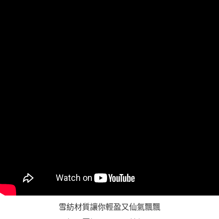
「AFTEE先享後付」，若未經同意申辦者引起之損失，本公司不負相關責
任。
４．使用「AFTEE先享後付」時，將依據個別帳號之用戶狀況，依本公司即
時審查核予不同之上限額度；若仍有額度不足之情形，本公司將視審查結果
請求用戶進行身份認證。
５．嚴禁一人註冊多個帳號或使用他人資訊註冊。若發現惡意使用之情形，
恩沛科技股份有限公司將有權停止該用戶之使用額度並採取法律行動。
雪紡材質讓你輕盈又仙氣飄飄