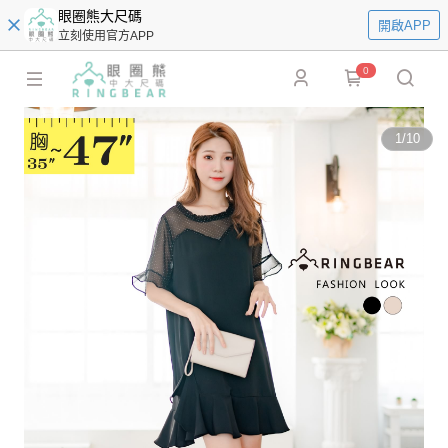
眼圈熊大尺碼
開啟APP
立刻使用官方APP
0
1
/
10