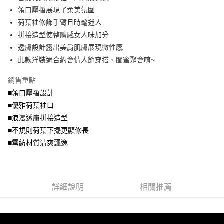
便利好安心！
4.訂單成立30分鐘內，如未前往確認交易或遇審核未通過，訂單將自動取
領口壓摺展現了柔美氛圍
１．簡單：不需註冊會員、不需綁卡、不需儲值。
運送方式
消。如遇「轉專審核」未通過狀況，表示未達大哥付你分期系統評分，恕無
２．便利：只要手機號碼，簡訊認證，即可結帳。
荷葉袖修飾手臂且時髦迷人
法說明評估內容。
３．安心：先確認商品／服務後，再付款。
全家取貨付款
拼接造型使整體感女人味加分
【繳款方式說明】
1.分期款項不併入電信帳單，「大哥付你分期」於每月結算日後寄送繳費提
每筆NT$70，滿NT$699(含以上)免運費
透膚設計露出美肩肌膚展現微性感
【「AFTEE先享後付」結帳流程】
醒簡訊。
１．於結帳方式選擇「AFTEE先享後付」後，將跳轉至「AFTEE先享後付」
此款洋裝適合約會情人節穿搭、閨蜜聚會唷~
2.透過簡訊連結打開帳單後，可選擇「超商條碼／台灣大直營門市／銀行轉
付款後全家取貨
結帳頁面，進行簡訊認證並確認金額後，即可完成結帳。
帳／街口支付／iPASS MONEY」等通路繳費。
２．訂單成立數日內，您將收到繳費通知簡訊。
每筆NT$70，滿NT$699(含以上)免運費
銷售重點
３．收到繳費通知簡訊後14天內，點擊此簡訊中的連結，可透過四大超商／
【注意事項】
■領口壓褶設計
ATM／網路銀行／等多元方式進行付款，方視為交易完成。
7-11取貨付款
1.本服務係由「台灣大哥大股份有限公司」（以下簡稱本公司）所提供，讓
※ 請注意：結帳手續完成當下不需立刻繳費，但若您需要取消訂單，請聯絡
■優雅荷葉袖口
用戶於交易時，得透過本服務購買商品或服務，並由商店將買賣／分期付款
每筆NT$70，滿NT$799(含以上)免運費
購買商品的店家。未經商家同意取消之訂單仍視為有效，需透過AFTEE先享
買賣價金債權讓與本公司後，依約使用本公司帳單繳交帳款。
■浪漫透膚拼接造型
後付繳納相關費用。
2.基於同意付款使用「大哥付你分期」之契約關係目的，商店將以您的個人
付款後7-11取貨
※ 交易是否成功請以「AFTEE先享後付 」之結帳頁面顯示為準，若有關於
■不規則荷葉下擺更顯修長
資料（包含姓名、電話或地址）提供予台灣大哥大進項蒐集、處理及利用，
是否繳費成功／繳費後需取消欲退款等相關疑問，請聯繫「AFTEE先享後付
■雪紡材質清爽飄逸
每筆NT$70，滿NT$699(含以上)免運費
由本公司與您本人進行分期帳單所需資料之確認、核對及更正。
客戶支援中心」
https://netprotections.freshdesk.com/support/home
3.完整用戶服務條款，請詳閱以下連結：
https://oppay.tw/userRule
宅配
【注意事項】
１．透過由恩沛科技股份有限公司提供之「AFTEE先享後付」服務完成之交
每筆NT$100，滿NT$1,000(含以上)免運費
易，需依本服務之必要範圍內提供個人資料，並將交易相關給付款項請求債
詳細說明
相關推薦
權轉讓予恩沛科技股份有限公司。
２．關於個人資料處理事宜，請瀏覽以下網址：
https://aftee.tw/terms/#terms3
３．未成年的使用者請事先徵得法定代理人或監護人之同意方可使用