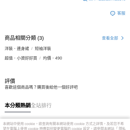
客服
商品相關分類 (3)
查看全部
洋裝．連身裙
短袖洋裝
超值．小資好好買
均價．490
評價
喜歡這個商品嗎？購買後給他一個好評吧
本分類熱銷
全站排行
本網站中使用 cookie，欲查詢有關本網站使用 cookie 方式之詳情，及若您不希
熱門標籤
望在電腦上使用 cookie 時應如何變更電腦的 cookie 設定，請參閱本網站「
隱私