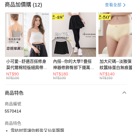
信用卡一次付款
商品加價購 (12)
查看全部
超商取貨付款
LINE Pay
Apple Pay
街口支付
悠遊付
小可愛--舒適百搭修身
內搭--你的大學T疊搭
加大尺碼--淡雅
莫代爾棉短版細肩帶素
神器修飾臀部下擺萬用
紋蠶絲蛋白無痕
Google Pay
色背心(白.黑.灰L-2L)-
內搭裙/遮臀裙(黑2L-
角內褲(白.粉.藍.黃
NT$90
NT$180
NT$140
NT$100
NT$190
NT$150
U582眼圈熊中大尺碼
6L)-Q155眼圈熊中大
3L)-L28眼圈熊
全盈+PAY
尺碼
碼
大哥付你分期
商品特色
相關說明
商品編號
【大哥付你分期使用說明】
AFTEE先享後付
1.本服務由台灣大哥大提供，台灣大哥大用戶可立即使用無須另外申請。
5570414
2.付款方式選擇「大哥付你分期」，訂單成立後會自動跳轉到大哥付的交易
相關說明
流程，驗證手機門號後，選擇欲分期的期數、繳款截止日，確認付款後即完
商品特色
【關於「AFTEE先享後付」】
成交易。
ATM付款
AFTEE先享後付是「在收到商品之後才付款」的支付方式。 讓您購物簡單
雪紡材質讓你輕盈又仙氣飄飄
3.實際核准額度、可分期數及費用金額請依後續交易確認頁面所載為準。