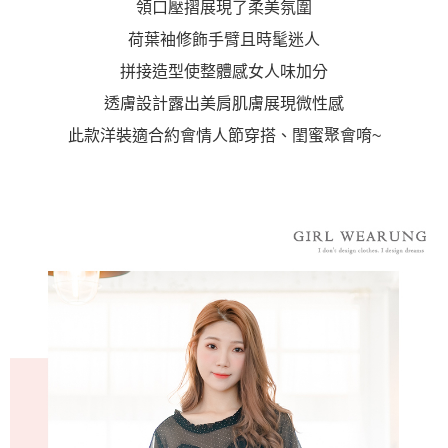
領口壓摺展現了柔美氛圍
荷葉袖修飾手臂且時髦迷人
拼接造型使整體感女人味加分
透膚設計露出美肩肌膚展現微性感
此款洋裝適合約會情人節穿搭、閨蜜聚會唷~