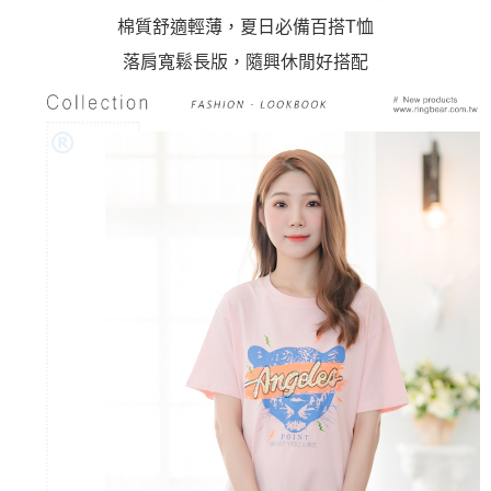
棉質舒適輕薄，夏日必備百搭T恤
落肩寬鬆長版，隨興休閒好搭配