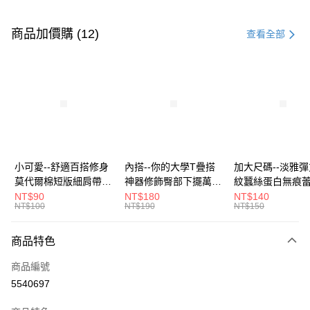
付款方式
信用卡一次付款
商品加價購 (12)
查看全部
超商取貨付款
LINE Pay
Apple Pay
街口支付
悠遊付
小可愛--舒適百搭修身
內搭--你的大學T疊搭
加大尺碼--淡雅
莫代爾棉短版細肩帶素
神器修飾臀部下擺萬用
紋蠶絲蛋白無痕
Google Pay
色背心(白.黑.灰L-2L)-
內搭裙/遮臀裙(黑2L-
角內褲(白.粉.藍.黃
NT$90
NT$180
NT$140
NT$100
NT$190
NT$150
U582眼圈熊中大尺碼
6L)-Q155眼圈熊中大
3L)-L28眼圈熊
全盈+PAY
尺碼
碼
大哥付你分期
商品特色
相關說明
商品編號
【大哥付你分期使用說明】
AFTEE先享後付
1.本服務由台灣大哥大提供，台灣大哥大用戶可立即使用無須另外申請。
5540697
2.付款方式選擇「大哥付你分期」，訂單成立後會自動跳轉到大哥付的交易
相關說明
流程，驗證手機門號後，選擇欲分期的期數、繳款截止日，確認付款後即完