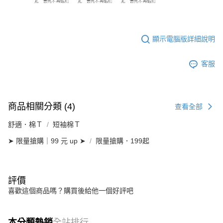
顯示電腦版詳細說明
客服
商品相關分類 (4)
查看全部
舒適．棉Ｔ
短袖棉Ｔ
➤ 限量搶購｜99 元 up ➤
限量搶購．199起
評價
喜歡這個商品嗎？購買後給他一個好評吧
本分類熱銷
全站排行