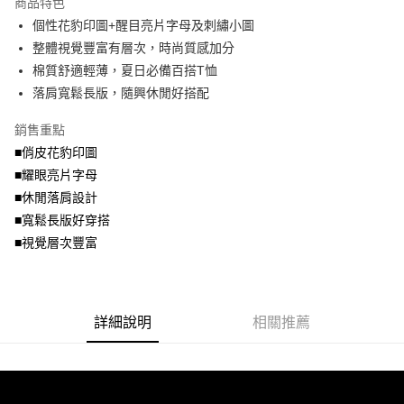
商品特色
【關於「AFTEE先享後付」】
成交易。
ATM付款
AFTEE先享後付是「在收到商品之後才付款」的支付方式。 讓您購物簡單
個性花豹印圖+醒目亮片字母及刺繡小圖
3.實際核准額度、可分期數及費用金額請依後續交易確認頁面所載為準。
便利好安心！
4.訂單成立30分鐘內，如未前往確認交易或遇審核未通過，訂單將自動取
整體視覺豐富有層次，時尚質感加分
１．簡單：不需註冊會員、不需綁卡、不需儲值。
運送方式
消。如遇「轉專審核」未通過狀況，表示未達大哥付你分期系統評分，恕無
２．便利：只要手機號碼，簡訊認證，即可結帳。
棉質舒適輕薄，夏日必備百搭T恤
法說明評估內容。
３．安心：先確認商品／服務後，再付款。
全家取貨付款
落肩寬鬆長版，隨興休閒好搭配
【繳款方式說明】
1.分期款項不併入電信帳單，「大哥付你分期」於每月結算日後寄送繳費提
每筆NT$70，滿NT$699(含以上)免運費
【「AFTEE先享後付」結帳流程】
醒簡訊。
銷售重點
１．於結帳方式選擇「AFTEE先享後付」後，將跳轉至「AFTEE先享後付」
2.透過簡訊連結打開帳單後，可選擇「超商條碼／台灣大直營門市／銀行轉
付款後全家取貨
結帳頁面，進行簡訊認證並確認金額後，即可完成結帳。
■俏皮花豹印圖
帳／街口支付／iPASS MONEY」等通路繳費。
２．訂單成立數日內，您將收到繳費通知簡訊。
每筆NT$70，滿NT$699(含以上)免運費
■耀眼亮片字母
３．收到繳費通知簡訊後14天內，點擊此簡訊中的連結，可透過四大超商／
【注意事項】
■休閒落肩設計
ATM／網路銀行／等多元方式進行付款，方視為交易完成。
7-11取貨付款
1.本服務係由「台灣大哥大股份有限公司」（以下簡稱本公司）所提供，讓
※ 請注意：結帳手續完成當下不需立刻繳費，但若您需要取消訂單，請聯絡
■寬鬆長版好穿搭
用戶於交易時，得透過本服務購買商品或服務，並由商店將買賣／分期付款
每筆NT$70，滿NT$799(含以上)免運費
購買商品的店家。未經商家同意取消之訂單仍視為有效，需透過AFTEE先享
買賣價金債權讓與本公司後，依約使用本公司帳單繳交帳款。
■視覺層次豐富
後付繳納相關費用。
2.基於同意付款使用「大哥付你分期」之契約關係目的，商店將以您的個人
付款後7-11取貨
※ 交易是否成功請以「AFTEE先享後付 」之結帳頁面顯示為準，若有關於
資料（包含姓名、電話或地址）提供予台灣大哥大進項蒐集、處理及利用，
是否繳費成功／繳費後需取消欲退款等相關疑問，請聯繫「AFTEE先享後付
每筆NT$70，滿NT$699(含以上)免運費
由本公司與您本人進行分期帳單所需資料之確認、核對及更正。
客戶支援中心」
https://netprotections.freshdesk.com/support/home
3.完整用戶服務條款，請詳閱以下連結：
https://oppay.tw/userRule
宅配
詳細說明
相關推薦
【注意事項】
１．透過由恩沛科技股份有限公司提供之「AFTEE先享後付」服務完成之交
每筆NT$100，滿NT$1,000(含以上)免運費
易，需依本服務之必要範圍內提供個人資料，並將交易相關給付款項請求債
權轉讓予恩沛科技股份有限公司。
２．關於個人資料處理事宜，請瀏覽以下網址：