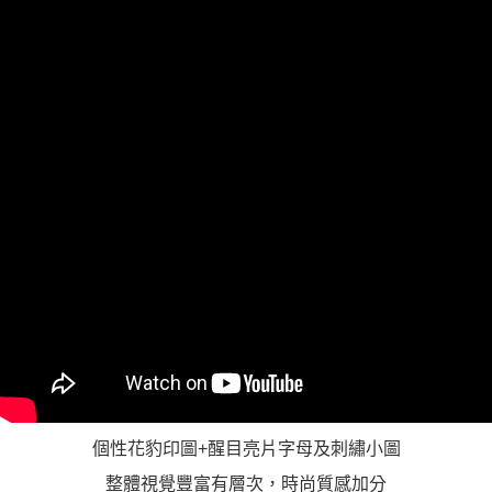
https://aftee.tw/terms/#terms3
３．未成年的使用者請事先徵得法定代理人或監護人之同意方可使用
「AFTEE先享後付」，若未經同意申辦者引起之損失，本公司不負相關責
任。
４．使用「AFTEE先享後付」時，將依據個別帳號之用戶狀況，依本公司即
時審查核予不同之上限額度；若仍有額度不足之情形，本公司將視審查結果
請求用戶進行身份認證。
５．嚴禁一人註冊多個帳號或使用他人資訊註冊。若發現惡意使用之情形，
恩沛科技股份有限公司將有權停止該用戶之使用額度並採取法律行動。
個性花豹印圖+醒目亮片字母及刺繡小圖
整體視覺豐富有層次，時尚質感加分