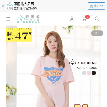
眼圈熊大尺碼
開啟APP
立刻使用官方APP
0
1
/
10