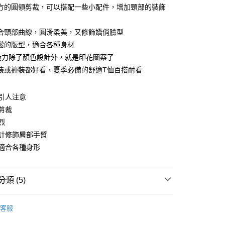
方的圓領剪裁，可以搭配一些小配件，增加頸部的裝飾
合頸部曲線，圓滑柔美，又修飾嬌俏臉型
鬆的版型，適合各種身材
y
魅力除了顏色設計外，就是印花圖案了
裝或褲裝都好看，夏季必備的舒適T恤百搭耐看
分期
引人注意
剪裁
你分期使用說明】
享後付
由台灣大哥大提供，台灣大哥大用戶可立即使用無須另外申請。
烈
式選擇「大哥付你分期」，訂單成立後會自動跳轉到大哥付的交易
計修飾肩部手臂
證手機門號後，選擇欲分期的期數、繳款截止日，確認付款後即
FTEE先享後付」】
適合各種身形
。
先享後付是「在收到商品之後才付款」的支付方式。 讓您購物簡單
准額度、可分期數及費用金額請依後續交易確認頁面所載為準。
心！
立30分鐘內，如未前往確認交易或遇審核未通過，訂單將自動取
：不需註冊會員、不需綁卡、不需儲值。
「轉專審核」未通過狀況，表示未達大哥付你分期系統評分，恕
：只要手機號碼，簡訊認證，即可結帳。
類 (5)
評估內容。
：先確認商品／服務後，再付款。
式說明】
Ｔ
短袖棉Ｔ
付款
項不併入電信帳單，「大哥付你分期」於每月結算日後寄送繳費提
EE先享後付」結帳流程】
客服
0，滿NT$699(含以上)免運費
方式選擇「AFTEE先享後付」後，將跳轉至「AFTEE先享後
熱銷｜Top 熱銷單品 ✩
訊連結打開帳單後，可選擇「超商條碼／台灣大直營門市／銀行轉
頁面，進行簡訊認證並確認金額後，即可完成結帳。