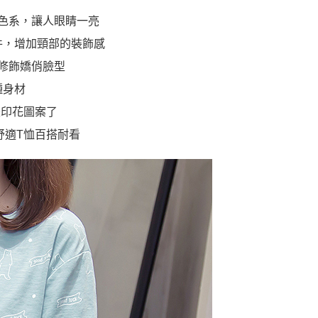
色系，讓人眼睛一亮
件，增加頸部的裝飾感
修飾嬌俏臉型
種身材
是印花圖案了
舒適T恤百搭耐看