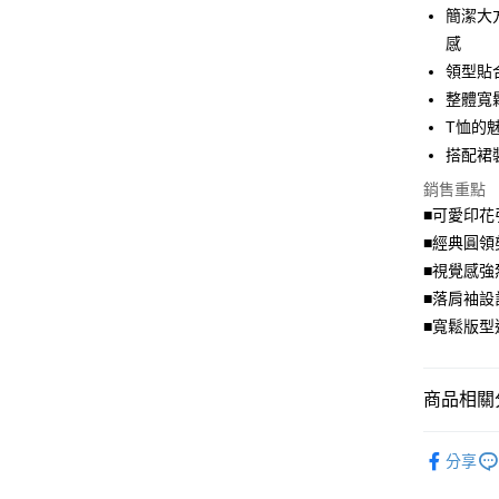
簡潔大
街口支付
感
領型貼
悠遊付
整體寬
Google Pa
T恤的
搭配裙
全盈+PAY
銷售重點
大哥付你
■可愛印花
相關說明
■經典圓領
【大哥付
AFTEE先
1.本服務
■視覺感強
2.付款方
相關說明
■落肩袖設
流程，驗
【關於「A
■寬鬆版型
ATM付款
完成交易
AFTEE
3.實際核
便利好安
4.訂單成
１．簡單
消。如遇
２．便利
商品相關分
運送方式
無法說明
３．安心
【繳款方
舒適．棉
全家取貨
1.分期款
【「AFT
分享
醒簡訊。
每筆NT$7
１．於結帳
🏆✩ 本月
2.透過簡
付」結帳