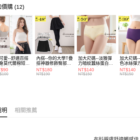
帳／街口支
付款後全
２．訂單
超值．小
價購 (12)
３．收到繳
每筆NT$7
【注意事
身型限定
／ATM／
1.本服務
※ 請注意
7-11取貨
👚♥︎不限
用戶於交
絡購買商品
款買賣價
先享後付
每筆NT$7
2.基於同
※ 交易是
資料（包
是否繳費成
付款後7-1
用，由本
付客戶支
每筆NT$7
3.完整用
可愛--舒適百搭
內搭--你的大學T疊
加大尺碼--淡雅彈
加大尺碼-
【注意事
身莫代爾棉短版
搭神器修飾臀部下
力暗紋蠶絲蛋白無
色冰絲彈
宅配
１．透過由
肩帶素色背心
擺萬用內搭裙/遮臀
痕蕾絲三角內褲
臀無痕中
T$90
NT$180
NT$140
NT$140
交易，需
每筆NT$1
.黑.灰L-2L)-
裙(黑2L-6L)-Q155
(白.粉.藍.黃XL-
褲(黑.紅.粉
$100
NT$190
NT$150
NT$150
求債權轉
582眼圈熊中大
眼圈熊中大尺碼
3L)-L28眼圈熊中
3L)-L1
２．關於
碼
大尺碼
大尺碼
https://aft
３．未成
「AFTE
任。
說明
相關推薦
４．使用「
即時審查
結果請求
５．嚴禁
形，恩沛
布料親膚舒適觸感佳
動。