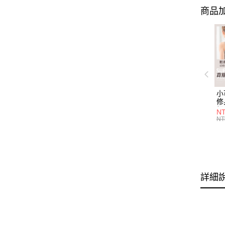
商品加
小
修
細
N
(白
NT
U
尺
詳細