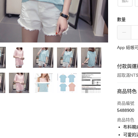
藍L
數量
App 結
付款與運
超取滿NT$
付款方式
商品特色
信用卡一
商品編號
5488900
超商取貨
商品特色
LINE Pay
布料親
可愛的
Apple Pay