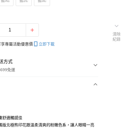
藍XL
藍2L
藍3L
清除
紀錄
帳可享專屬活動優惠價
立即下載
送方式
699免運
次付款
付款
膚舒適觸感佳
滿版北極熊印花跟溫柔清爽的粉嫩色系，讓人眼睛一亮