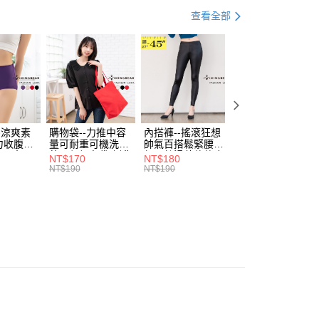
付／iPASS MONEY」等通路繳費。
家取貨
成立數日內，您將收到繳費通知簡訊。
資好好買
均價．350
查看全部
費通知簡訊後14天內，點擊此簡訊中的連結，可透過四大超商
0，滿NT$699(含以上)免運費
項】
．加大尺碼
最大尺碼．3L
網路銀行／等多元方式進行付款，方視為交易完成。
係由「台灣大哥大股份有限公司」（以下簡稱本公司）所提供，讓
：結帳手續完成當下不需立刻繳費，但若您需要取消訂單，請聯
付款
季節 萬搭舒適T 尺寸到5L♥︎
易時，得透過本服務購買商品或服務，並由商店將買賣／分期付
的店家。未經商家同意取消之訂單仍視為有效，需透過AFTEE
金債權讓與本公司後，依約使用本公司帳單繳交帳款。
繳納相關費用。
0，滿NT$799(含以上)免運費
意付款使用「大哥付你分期」之契約關係目的，商店將以您的個人
否成功請以「AFTEE先享後付 」之結帳頁面顯示為準，若有關於
含姓名、電話或地址）提供予台灣大哥大進項蒐集、處理及利
功／繳費後需取消欲退款等相關疑問，請聯繫「AFTEE先享後
1取貨
公司與您本人進行分期帳單所需資料之確認、核對及更正。
援中心」
https://netprotections.freshdesk.com/support/home
0，滿NT$699(含以上)免運費
戶服務條款，請詳閱以下連結：
https://oppay.tw/userRule
-涼爽素
購物袋--力推中容
內搭褲--搖滾狂想
加大尺碼--顯瘦超
項】
力收腹提
量可耐重可機洗烘
帥氣百搭鬆緊腰頭
彈力貼身親膚美腿
恩沛科技股份有限公司提供之「AFTEE先享後付」服務完成之
腰三角內
乾環保帆布袋/側背
超彈絲滑薄款仿皮
收腹提臀無痕高腰
NT$170
NT$180
NT$90
依本服務之必要範圍內提供個人資料，並將交易相關給付款項請
00，滿NT$1,000(含以上)免運費
.紫L-
包(黑.紅.米F)-
褲(黑XL-6L)-R179
內搭連身褲襪(黑.
NT$190
NT$190
NT$100
讓予恩沛科技股份有限公司。
7眼圈熊中
B201眼圈熊中大尺
眼圈熊中大尺碼
膚F)-Z63眼圈熊
個人資料處理事宜，請瀏覽以下網址：
碼
大尺碼
ee.tw/terms/#terms3
年的使用者請事先徵得法定代理人或監護人之同意方可使用
E先享後付」，若未經同意申辦者引起之損失，本公司不負相關責
AFTEE先享後付」時，將依據個別帳號之用戶狀況，依本公司
核予不同之上限額度；若仍有額度不足之情形，本公司將視審查
用戶進行身份認證。
一人註冊多個帳號或使用他人資訊註冊。若發現惡意使用之情
科技股份有限公司將有權停止該用戶之使用額度並採取法律行