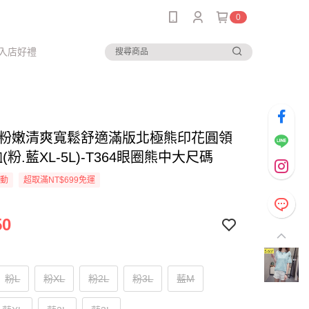
0
入店好禮
--粉嫩清爽寬鬆舒適滿版北極熊印花圓領
(粉.藍XL-5L)-T364眼圈熊中大尺碼
活動
超取滿NT$699免運
50
粉L
粉XL
粉2L
粉3L
藍M