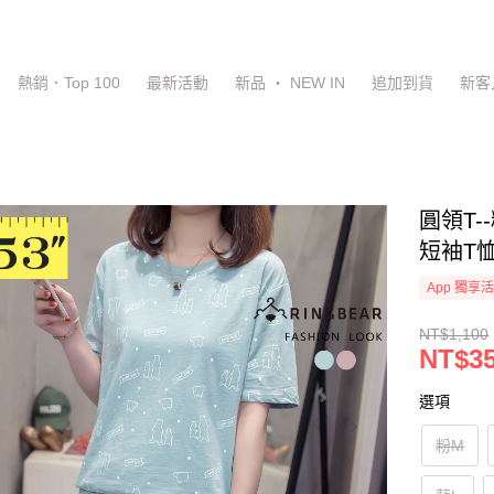
熱銷．Top 100
最新活動
新品 ‧ NEW IN
追加到貨
新客
圓領T
短袖T恤
App 獨享
NT$1,100
NT$3
選項
粉M