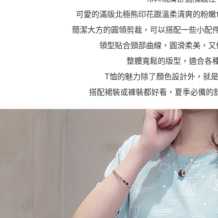
可愛的滿版北極熊印花跟溫柔清爽的粉嫩
簡潔大方的圓領剪裁，可以搭配一些小配
領型貼合頸部曲線，圓滑柔美，又
整體寬鬆的版型，適合各
T恤的魅力除了顏色設計外，就
搭配裙裝或褲裝都好看，夏季必備的