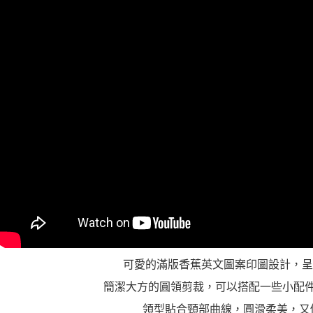
形，恩沛
動。
可愛的滿版香蕉英文圖案印圖設計，呈現
簡潔大方的圓領剪裁，可以搭配一些小配
領型貼合頸部曲線，圓滑柔美，又