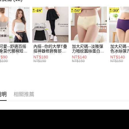
每筆NT$7
１．於結帳
2.透過簡
付」結帳
身型限定
帳／街口支
付款後全
２．訂單
３．收到繳
每筆NT$7
【注意事
／ATM／
1.本服務
※ 請注意
7-11取貨
用戶於交
絡購買商品
款買賣價
先享後付
每筆NT$7
2.基於同
※ 交易是
資料（包
可愛--舒適百搭
內搭--你的大學T疊
加大尺碼--淡雅彈
加大尺碼-
是否繳費成
付款後7-1
身莫代爾棉短版
搭神器修飾臀部下
力暗紋蠶絲蛋白無
色冰絲彈
用，由本
付客戶支
肩帶素色背心
擺萬用內搭裙/遮臀
痕蕾絲三角內褲
臀無痕中
每筆NT$7
3.完整用
T$90
NT$180
NT$140
NT$140
.黑.灰L-2L)-
裙(黑2L-6L)-Q155
(白.粉.藍.黃XL-
褲(黑.紅.粉
$100
NT$190
NT$150
NT$150
【注意事
582眼圈熊中大
眼圈熊中大尺碼
3L)-L28眼圈熊中
3L)-L1
宅配
１．透過由
碼
大尺碼
大尺碼
交易，需
每筆NT$1
求債權轉
２．關於
https://aft
說明
相關推薦
３．未成
「AFTE
任。
４．使用「
即時審查
結果請求
５．嚴禁