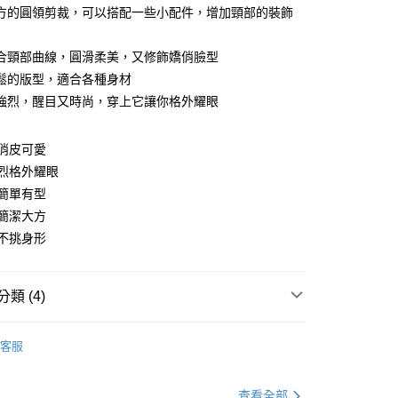
方的圓領剪裁，可以搭配一些小配件，增加頸部的裝飾
合頸部曲線，圓滑柔美，又修飾嬌俏臉型
鬆的版型，適合各種身材
強烈，醒目又時尚，穿上它讓你格外耀眼
y
俏皮可愛
烈格外耀眼
分期
簡單有型
簡潔大方
你分期使用說明】
享後付
由台灣大哥大提供，台灣大哥大用戶可立即使用無須另外申請。
不挑身形
式選擇「大哥付你分期」，訂單成立後會自動跳轉到大哥付的交易
證手機門號後，選擇欲分期的期數、繳款截止日，確認付款後即
FTEE先享後付」】
。
先享後付是「在收到商品之後才付款」的支付方式。 讓您購物簡單
類 (4)
准額度、可分期數及費用金額請依後續交易確認頁面所載為準。
心！
立30分鐘內，如未前往確認交易或遇審核未通過，訂單將自動取
：不需註冊會員、不需綁卡、不需儲值。
Ｔ
短袖棉Ｔ
「轉專審核」未通過狀況，表示未達大哥付你分期系統評分，恕
：只要手機號碼，簡訊認證，即可結帳。
客服
評估內容。
：先確認商品／服務後，再付款。
｜99 元 up ➤
限量搶購．99起
式說明】
付款
項不併入電信帳單，「大哥付你分期」於每月結算日後寄送繳費提
EE先享後付」結帳流程】
盈派對．5折下殺
小資魅力．５折起
查看全部