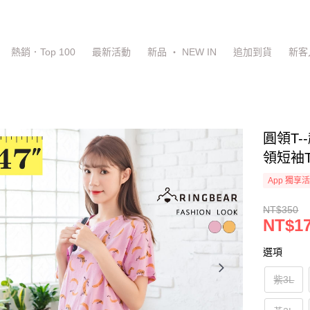
熱銷．Top 100
最新活動
新品 ‧ NEW IN
追加到貨
新客
圓領T
領短袖T
App 獨享
NT$350
NT$1
選項
紫3L