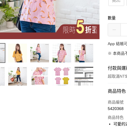
黃2L
數量
App 結
※ 本商品
付款與運
超取滿NT$
付款方式
商品特色
信用卡一
商品編號
5420368
超商取貨
商品特色
LINE Pay
可愛的