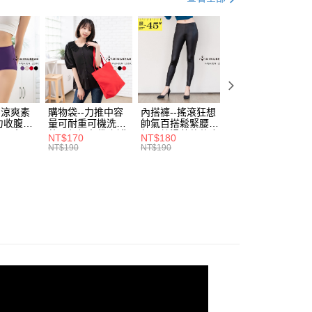
0，滿NT$699(含以上)免運費
方式選擇「AFTEE先享後付」後，將跳轉至「AFTEE先享後
訊連結打開帳單後，可選擇「超商條碼／台灣大直營門市／銀行轉
頁面，進行簡訊認證並確認金額後，即可完成結帳。
．加大尺碼
最大尺碼．3L
付／iPASS MONEY」等通路繳費。
家取貨
成立數日內，您將收到繳費通知簡訊。
費通知簡訊後14天內，點擊此簡訊中的連結，可透過四大超商
0，滿NT$699(含以上)免運費
項】
網路銀行／等多元方式進行付款，方視為交易完成。
係由「台灣大哥大股份有限公司」（以下簡稱本公司）所提供，讓
：結帳手續完成當下不需立刻繳費，但若您需要取消訂單，請聯
付款
易時，得透過本服務購買商品或服務，並由商店將買賣／分期付
的店家。未經商家同意取消之訂單仍視為有效，需透過AFTEE
金債權讓與本公司後，依約使用本公司帳單繳交帳款。
繳納相關費用。
0，滿NT$799(含以上)免運費
意付款使用「大哥付你分期」之契約關係目的，商店將以您的個人
否成功請以「AFTEE先享後付 」之結帳頁面顯示為準，若有關於
含姓名、電話或地址）提供予台灣大哥大進項蒐集、處理及利
-涼爽素
購物袋--力推中容
內搭褲--搖滾狂想
加大尺碼--顯瘦超
功／繳費後需取消欲退款等相關疑問，請聯繫「AFTEE先享後
1取貨
力收腹提
量可耐重可機洗烘
帥氣百搭鬆緊腰頭
彈力貼身親膚美腿
公司與您本人進行分期帳單所需資料之確認、核對及更正。
援中心」
https://netprotections.freshdesk.com/support/home
腰三角內
乾環保帆布袋/側背
超彈絲滑薄款仿皮
收腹提臀無痕高腰
0，滿NT$699(含以上)免運費
戶服務條款，請詳閱以下連結：
https://oppay.tw/userRule
NT$170
NT$180
NT$90
.紫L-
包(黑.紅.米F)-
褲(黑XL-6L)-R179
內搭連身褲襪(黑.
NT$190
NT$190
NT$100
項】
7眼圈熊中
B201眼圈熊中大尺
眼圈熊中大尺碼
膚F)-Z63眼圈熊
恩沛科技股份有限公司提供之「AFTEE先享後付」服務完成之
碼
大尺碼
依本服務之必要範圍內提供個人資料，並將交易相關給付款項請
00，滿NT$1,000(含以上)免運費
讓予恩沛科技股份有限公司。
個人資料處理事宜，請瀏覽以下網址：
ee.tw/terms/#terms3
年的使用者請事先徵得法定代理人或監護人之同意方可使用
E先享後付」，若未經同意申辦者引起之損失，本公司不負相關責
AFTEE先享後付」時，將依據個別帳號之用戶狀況，依本公司
核予不同之上限額度；若仍有額度不足之情形，本公司將視審查
用戶進行身份認證。
一人註冊多個帳號或使用他人資訊註冊。若發現惡意使用之情