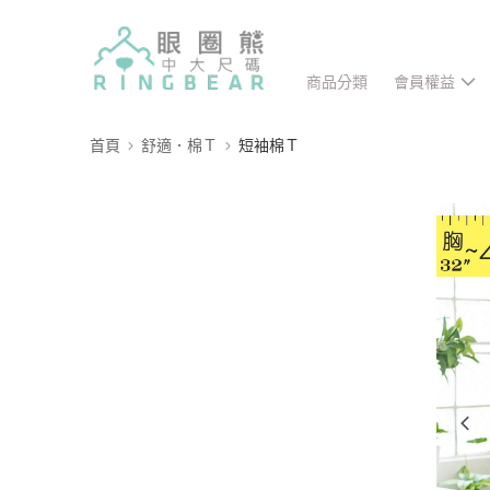
商品分類
會員權益
首頁
舒適．棉Ｔ
短袖棉Ｔ