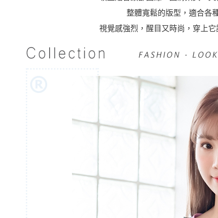
整體寬鬆的版型，適合各
視覺感強烈，醒目又時尚，穿上它