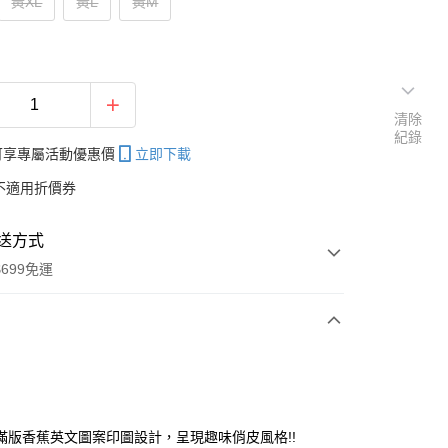
黃XL
黃L
黃M
清除
紀錄
帳可享專屬活動優惠價
立即下載
不適用折價券
送方式
699免運
次付款
付款
滿版香蕉英文圖案印圖設計，呈現趣味俏皮風格!!