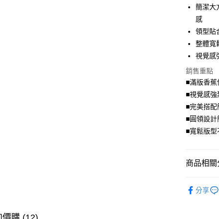
簡潔大
Apple Pay
感
街口支付
領型貼
整體寬
悠遊付
視覺感
Google Pa
銷售重點
全盈+PAY
■滿版香蕉
■視覺感強
大哥付你
■完美搭配
相關說明
■圓領設計
【大哥付
AFTEE先
1.本服務
■寬鬆版型
2.付款方
相關說明
流程，驗
【關於「A
ATM付款
完成交易
AFTEE
商品相關分
3.實際核
便利好安
4.訂單成
１．簡單
舒適．棉
消。如遇
２．便利
運送方式
分享
無法說明
３．安心
➤ 限量搶購
【繳款方
全家取貨
1.分期款
【「AFT
💗仲夏輕
價購 (12)
醒簡訊。