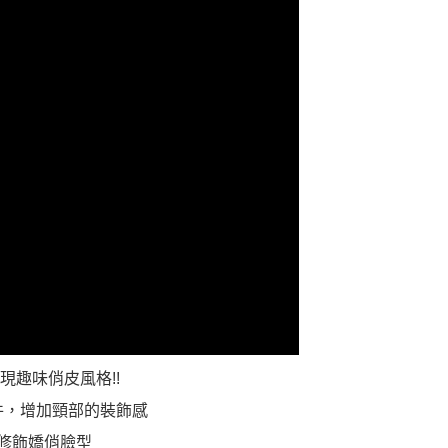
科技股份有限公司將有權停止該用戶之使用額度並採取法律行
趣味俏皮風格!!
件，增加頸部的裝飾感
修飾嬌俏臉型