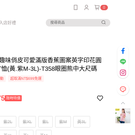
0
入店好禮
--趣味俏皮可愛滿版香蕉圖案英字印花圓
恤(黃.紫M-3L)-T358眼圈熊中大尺碼
活動
超取滿NT$699免運
75
限時特價
紫2L
紫XL
紫L
紫M
黃3L