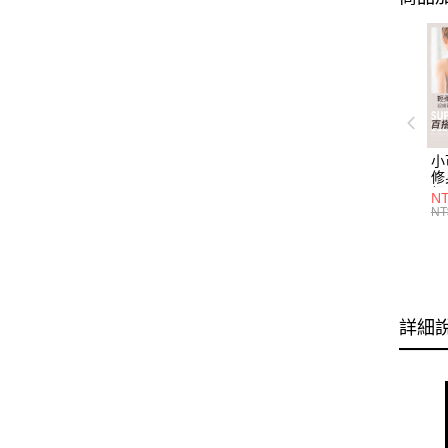
小
修
細
N
(白
NT
U
尺
詳細