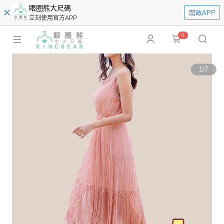
眼圈熊大尺碼
開啟APP
立刻使用官方APP
0
1
/
7