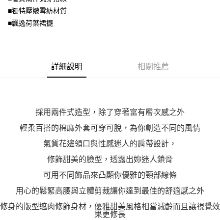
２．關於個人資料處理事宜，請瀏覽以下網址：
■獨特壓皺雪紡材質
https://aftee.tw/terms/#terms3
■飄逸荷葉裙擺
３．未成年的使用者請事先徵得法定代理人或監護人之同意方可使用
「AFTEE先享後付」，若未經同意申辦者引起之損失，本公司不負相關責
任。
４．使用「AFTEE先享後付」時，將依據個別帳號之用戶狀況，依本公司即
時審查核予不同之上限額度；若仍有額度不足之情形，本公司將視審查結果
詳細說明
相關推薦
請求用戶進行身份認證。
５．嚴禁一人註冊多個帳號或使用他人資訊註冊。若發現惡意使用之情形，
恩沛科技股份有限公司將有權停止該用戶之使用額度並採取法律行動。
採用兩件式造型，除了穿著富有層次感之外
輕柔百搭的棉麻外套可穿可脫，為你創造不同的風情
氣質花邊領口與性感迷人的肩帶設計，
修飾甜美的臉型，透露出妳迷人鎖骨
可用不同飾品來凸顯你優雅的頸部線條
用心的鬆緊高腰與立體剪裁讓你達到最佳的舒適感之外
修身的版型遮肉修飾身材，優雅甜美風格相當減齡而且讓視覺效
果更修長