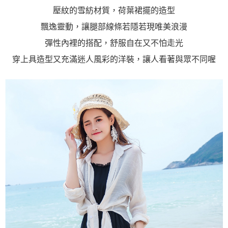
壓紋的雪紡材質，荷葉裙擺的造型
飄逸靈動，讓腿部線條若隱若現唯美浪漫
彈性內裡的搭配，舒服自在又不怕走光
穿上具造型又充滿迷人風彩的洋裝，讓人看著與眾不同喔