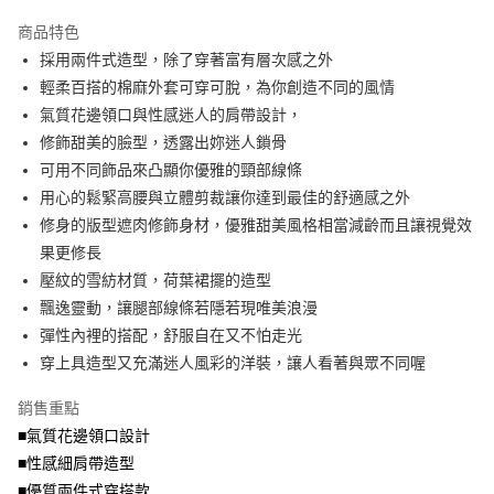
2.付款方式選擇「大哥付你分期」，訂單成立後會自動跳轉到大哥付的交易
相關說明
流程，驗證手機門號後，選擇欲分期的期數、繳款截止日，確認付款後即完
商品特色
【關於「AFTEE先享後付」】
成交易。
ATM付款
AFTEE先享後付是「在收到商品之後才付款」的支付方式。 讓您購物簡單
採用兩件式造型，除了穿著富有層次感之外
3.實際核准額度、可分期數及費用金額請依後續交易確認頁面所載為準。
便利好安心！
4.訂單成立30分鐘內，如未前往確認交易或遇審核未通過，訂單將自動取
輕柔百搭的棉麻外套可穿可脫，為你創造不同的風情
１．簡單：不需註冊會員、不需綁卡、不需儲值。
運送方式
消。如遇「轉專審核」未通過狀況，表示未達大哥付你分期系統評分，恕無
２．便利：只要手機號碼，簡訊認證，即可結帳。
氣質花邊領口與性感迷人的肩帶設計，
法說明評估內容。
３．安心：先確認商品／服務後，再付款。
全家取貨付款
修飾甜美的臉型，透露出妳迷人鎖骨
【繳款方式說明】
1.分期款項不併入電信帳單，「大哥付你分期」於每月結算日後寄送繳費提
每筆NT$70，滿NT$699(含以上)免運費
可用不同飾品來凸顯你優雅的頸部線條
【「AFTEE先享後付」結帳流程】
醒簡訊。
１．於結帳方式選擇「AFTEE先享後付」後，將跳轉至「AFTEE先享後付」
用心的鬆緊高腰與立體剪裁讓你達到最佳的舒適感之外
2.透過簡訊連結打開帳單後，可選擇「超商條碼／台灣大直營門市／銀行轉
付款後全家取貨
結帳頁面，進行簡訊認證並確認金額後，即可完成結帳。
帳／街口支付／iPASS MONEY」等通路繳費。
修身的版型遮肉修飾身材，優雅甜美風格相當減齡而且讓視覺效
２．訂單成立數日內，您將收到繳費通知簡訊。
每筆NT$70，滿NT$699(含以上)免運費
３．收到繳費通知簡訊後14天內，點擊此簡訊中的連結，可透過四大超商／
果更修長
【注意事項】
ATM／網路銀行／等多元方式進行付款，方視為交易完成。
壓紋的雪紡材質，荷葉裙擺的造型
7-11取貨付款
1.本服務係由「台灣大哥大股份有限公司」（以下簡稱本公司）所提供，讓
※ 請注意：結帳手續完成當下不需立刻繳費，但若您需要取消訂單，請聯絡
用戶於交易時，得透過本服務購買商品或服務，並由商店將買賣／分期付款
飄逸靈動，讓腿部線條若隱若現唯美浪漫
每筆NT$70，滿NT$799(含以上)免運費
購買商品的店家。未經商家同意取消之訂單仍視為有效，需透過AFTEE先享
買賣價金債權讓與本公司後，依約使用本公司帳單繳交帳款。
後付繳納相關費用。
彈性內裡的搭配，舒服自在又不怕走光
2.基於同意付款使用「大哥付你分期」之契約關係目的，商店將以您的個人
付款後7-11取貨
※ 交易是否成功請以「AFTEE先享後付 」之結帳頁面顯示為準，若有關於
資料（包含姓名、電話或地址）提供予台灣大哥大進項蒐集、處理及利用，
穿上具造型又充滿迷人風彩的洋裝，讓人看著與眾不同喔
是否繳費成功／繳費後需取消欲退款等相關疑問，請聯繫「AFTEE先享後付
每筆NT$70，滿NT$699(含以上)免運費
由本公司與您本人進行分期帳單所需資料之確認、核對及更正。
客戶支援中心」
https://netprotections.freshdesk.com/support/home
3.完整用戶服務條款，請詳閱以下連結：
https://oppay.tw/userRule
銷售重點
宅配
【注意事項】
■氣質花邊領口設計
１．透過由恩沛科技股份有限公司提供之「AFTEE先享後付」服務完成之交
每筆NT$100，滿NT$1,000(含以上)免運費
■性感細肩帶造型
易，需依本服務之必要範圍內提供個人資料，並將交易相關給付款項請求債
權轉讓予恩沛科技股份有限公司。
■優質兩件式穿搭款