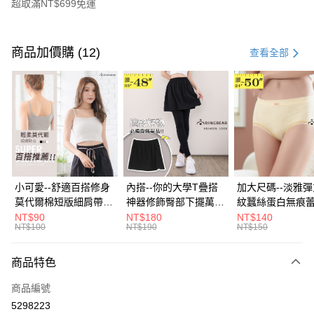
超取滿NT$699免運
付款方式
信用卡一次付款
商品加價購 (12)
查看全部
超商取貨付款
LINE Pay
Apple Pay
街口支付
悠遊付
小可愛--舒適百搭修身
內搭--你的大學T疊搭
加大尺碼--淡雅
莫代爾棉短版細肩帶素
神器修飾臀部下擺萬用
紋蠶絲蛋白無痕
Google Pay
色背心(白.黑.灰L-2L)-
內搭裙/遮臀裙(黑2L-
角內褲(白.粉.藍.黃
NT$90
NT$180
NT$140
NT$100
NT$190
NT$150
U582眼圈熊中大尺碼
6L)-Q155眼圈熊中大
3L)-L28眼圈熊
全盈+PAY
尺碼
碼
大哥付你分期
商品特色
相關說明
商品編號
【大哥付你分期使用說明】
AFTEE先享後付
1.本服務由台灣大哥大提供，台灣大哥大用戶可立即使用無須另外申請。
5298223