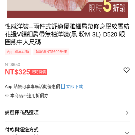
性感洋裝--兩件式舒適優雅細肩帶修身壓紋雪紡
花邊V領細肩帶無袖洋裝(黑.粉M-3L)-D520 眼
圈熊中大尺碼
App 獨享活動
超取滿NT$699免運
NT$650
NT$325
限時特價
App 結帳可享專屬活動優惠價
立即下載
※ 本商品不適用折價券
請選擇商品選項
付款與運送方式