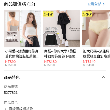
信用卡一次付款
商品加價購 (12)
查看全部
超商取貨付款
LINE Pay
Apple Pay
街口支付
悠遊付
小可愛--舒適百搭修身
內搭--你的大學T疊搭
加大尺碼--淡雅
莫代爾棉短版細肩帶素
神器修飾臀部下擺萬用
紋蠶絲蛋白無痕
Google Pay
色背心(白.黑.灰L-2L)-
內搭裙/遮臀裙(黑2L-
角內褲(白.粉.藍.黃
NT$90
NT$180
NT$140
NT$100
NT$190
NT$150
U582眼圈熊中大尺碼
6L)-Q155眼圈熊中大
3L)-L28眼圈熊
全盈+PAY
尺碼
碼
大哥付你分期
商品特色
相關說明
商品編號
【大哥付你分期使用說明】
AFTEE先享後付
1.本服務由台灣大哥大提供，台灣大哥大用戶可立即使用無須另外申請。
5277821
2.付款方式選擇「大哥付你分期」，訂單成立後會自動跳轉到大哥付的交易
相關說明
流程，驗證手機門號後，選擇欲分期的期數、繳款截止日，確認付款後即完
商品特色
【關於「AFTEE先享後付」】
成交易。
ATM付款
AFTEE先享後付是「在收到商品之後才付款」的支付方式。 讓您購物簡單
直線條紋襯衫款
3.實際核准額度、可分期數及費用金額請依後續交易確認頁面所載為準。