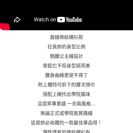
直線條紋襯衫款
拉長妳的身型比例
側腰公主線設計
穿起它不但身型挺而美
腰身曲線更是不得了
附上獨特可拆下的層次領巾
搭配上襯托出學院風味
且提昇專業感 一衣兩風格…
無論正式或學院氣質路線
這是妳必收藏的一款最佳單品呀！
彈性透氣的條紋襯衫布