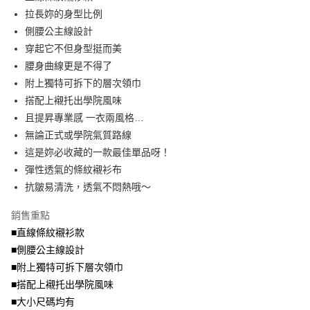
便利好安心！
4.訂單成立30分鐘內，如未前往確認交易或遇審核未通過，訂單將自動取
拉長妳的身型比例
１．簡單：不需註冊會員、不需綁卡、不需儲值。
運送方式
消。如遇「轉專審核」未通過狀況，表示未達大哥付你分期系統評分，恕無
２．便利：只要手機號碼，簡訊認證，即可結帳。
側腰公主線設計
法說明評估內容。
３．安心：先確認商品／服務後，再付款。
全家取貨付款
穿起它不但身型挺而美
【繳款方式說明】
1.分期款項不併入電信帳單，「大哥付你分期」於每月結算日後寄送繳費提
每筆NT$70，滿NT$699(含以上)免運費
腰身曲線更是不得了
【「AFTEE先享後付」結帳流程】
醒簡訊。
１．於結帳方式選擇「AFTEE先享後付」後，將跳轉至「AFTEE先享後付」
附上獨特可拆下的層次領巾
2.透過簡訊連結打開帳單後，可選擇「超商條碼／台灣大直營門市／銀行轉
付款後全家取貨
結帳頁面，進行簡訊認證並確認金額後，即可完成結帳。
帳／街口支付／iPASS MONEY」等通路繳費。
搭配上襯托出學院風味
２．訂單成立數日內，您將收到繳費通知簡訊。
每筆NT$70，滿NT$699(含以上)免運費
３．收到繳費通知簡訊後14天內，點擊此簡訊中的連結，可透過四大超商／
且提昇專業感 一衣兩風格…
【注意事項】
ATM／網路銀行／等多元方式進行付款，方視為交易完成。
無論正式或學院氣質路線
7-11取貨付款
1.本服務係由「台灣大哥大股份有限公司」（以下簡稱本公司）所提供，讓
※ 請注意：結帳手續完成當下不需立刻繳費，但若您需要取消訂單，請聯絡
用戶於交易時，得透過本服務購買商品或服務，並由商店將買賣／分期付款
這是妳必收藏的一款最佳單品呀！
每筆NT$70，滿NT$799(含以上)免運費
購買商品的店家。未經商家同意取消之訂單仍視為有效，需透過AFTEE先享
買賣價金債權讓與本公司後，依約使用本公司帳單繳交帳款。
後付繳納相關費用。
彈性透氣的條紋襯衫布
2.基於同意付款使用「大哥付你分期」之契約關係目的，商店將以您的個人
付款後7-11取貨
※ 交易是否成功請以「AFTEE先享後付 」之結帳頁面顯示為準，若有關於
資料（包含姓名、電話或地址）提供予台灣大哥大進項蒐集、處理及利用，
抗皺易清洗，透氣不悶熱哦～
是否繳費成功／繳費後需取消欲退款等相關疑問，請聯繫「AFTEE先享後付
每筆NT$70，滿NT$699(含以上)免運費
由本公司與您本人進行分期帳單所需資料之確認、核對及更正。
客戶支援中心」
https://netprotections.freshdesk.com/support/home
3.完整用戶服務條款，請詳閱以下連結：
https://oppay.tw/userRule
銷售重點
宅配
【注意事項】
■直線條紋襯衫款
１．透過由恩沛科技股份有限公司提供之「AFTEE先享後付」服務完成之交
每筆NT$100，滿NT$1,000(含以上)免運費
■側腰公主線設計
易，需依本服務之必要範圍內提供個人資料，並將交易相關給付款項請求債
權轉讓予恩沛科技股份有限公司。
■附上獨特可拆下層次領巾
２．關於個人資料處理事宜，請瀏覽以下網址：
■搭配上襯托出學院風味
https://aftee.tw/terms/#terms3
■大小尺碼均有
３．未成年的使用者請事先徵得法定代理人或監護人之同意方可使用