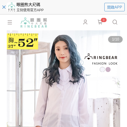
眼圈熊大尺碼
開啟APP
立刻使用官方APP
0
1
/
10