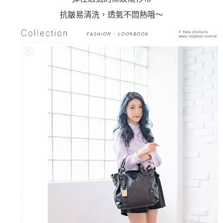
抗皺易清洗，透氣不悶熱哦～