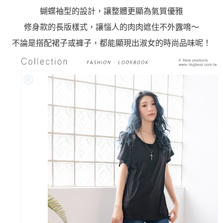
蝴蝶袖型的設計，讓整體更顯為氣質優雅
修身款的長版樣式，讓惱人的肉肉遮住不外露唷～
不論是搭配裙子或褲子，都能顯現出淑女的時尚品味呢！