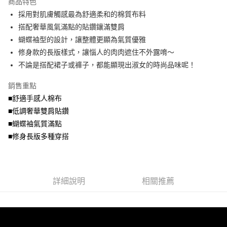
商品特色
【關於「AFTEE先享後付」】
成交易。
ATM付款
AFTEE先享後付是「在收到商品之後才付款」的支付方式。 讓您購物簡單
採用對肌膚觸感最為舒適柔和的棉質布料
3.實際核准額度、可分期數及費用金額請依後續交易確認頁面所載為準。
便利好安心！
4.訂單成立30分鐘內，如未前往確認交易或遇審核未通過，訂單將自動取
搭配奢華風氣滿點的貼鑽鑲滿雙肩
１．簡單：不需註冊會員、不需綁卡、不需儲值。
運送方式
消。如遇「轉專審核」未通過狀況，表示未達大哥付你分期系統評分，恕無
２．便利：只要手機號碼，簡訊認證，即可結帳。
蝴蝶袖型的設計，讓整體更顯為氣質優雅
法說明評估內容。
３．安心：先確認商品／服務後，再付款。
全家取貨付款
修身款的長版樣式，讓惱人的肉肉遮住不外露唷～
【繳款方式說明】
1.分期款項不併入電信帳單，「大哥付你分期」於每月結算日後寄送繳費提
每筆NT$70，滿NT$699(含以上)免運費
不論是搭配裙子或褲子，都能顯現出淑女的時尚品味呢！
【「AFTEE先享後付」結帳流程】
醒簡訊。
１．於結帳方式選擇「AFTEE先享後付」後，將跳轉至「AFTEE先享後付」
2.透過簡訊連結打開帳單後，可選擇「超商條碼／台灣大直營門市／銀行轉
付款後全家取貨
結帳頁面，進行簡訊認證並確認金額後，即可完成結帳。
銷售重點
帳／街口支付／iPASS MONEY」等通路繳費。
２．訂單成立數日內，您將收到繳費通知簡訊。
每筆NT$70，滿NT$699(含以上)免運費
■舒適手感人棉布
３．收到繳費通知簡訊後14天內，點擊此簡訊中的連結，可透過四大超商／
【注意事項】
■低調奢華雙肩貼鑽
ATM／網路銀行／等多元方式進行付款，方視為交易完成。
7-11取貨付款
1.本服務係由「台灣大哥大股份有限公司」（以下簡稱本公司）所提供，讓
※ 請注意：結帳手續完成當下不需立刻繳費，但若您需要取消訂單，請聯絡
■蝴蝶袖氣質滿點
用戶於交易時，得透過本服務購買商品或服務，並由商店將買賣／分期付款
每筆NT$70，滿NT$799(含以上)免運費
購買商品的店家。未經商家同意取消之訂單仍視為有效，需透過AFTEE先享
買賣價金債權讓與本公司後，依約使用本公司帳單繳交帳款。
■修身長版多種穿搭
後付繳納相關費用。
2.基於同意付款使用「大哥付你分期」之契約關係目的，商店將以您的個人
付款後7-11取貨
※ 交易是否成功請以「AFTEE先享後付 」之結帳頁面顯示為準，若有關於
資料（包含姓名、電話或地址）提供予台灣大哥大進項蒐集、處理及利用，
是否繳費成功／繳費後需取消欲退款等相關疑問，請聯繫「AFTEE先享後付
每筆NT$70，滿NT$699(含以上)免運費
由本公司與您本人進行分期帳單所需資料之確認、核對及更正。
客戶支援中心」
https://netprotections.freshdesk.com/support/home
3.完整用戶服務條款，請詳閱以下連結：
https://oppay.tw/userRule
宅配
詳細說明
相關推薦
【注意事項】
１．透過由恩沛科技股份有限公司提供之「AFTEE先享後付」服務完成之交
每筆NT$100，滿NT$1,000(含以上)免運費
易，需依本服務之必要範圍內提供個人資料，並將交易相關給付款項請求債
權轉讓予恩沛科技股份有限公司。
２．關於個人資料處理事宜，請瀏覽以下網址：