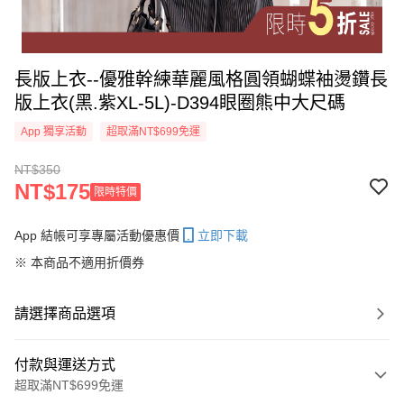
長版上衣--優雅幹練華麗風格圓領蝴蝶袖燙鑽長
版上衣(黑.紫XL-5L)-D394眼圈熊中大尺碼
App 獨享活動
超取滿NT$699免運
NT$350
NT$175
限時特價
App 結帳可享專屬活動優惠價
立即下載
※ 本商品不適用折價券
請選擇商品選項
付款與運送方式
超取滿NT$699免運