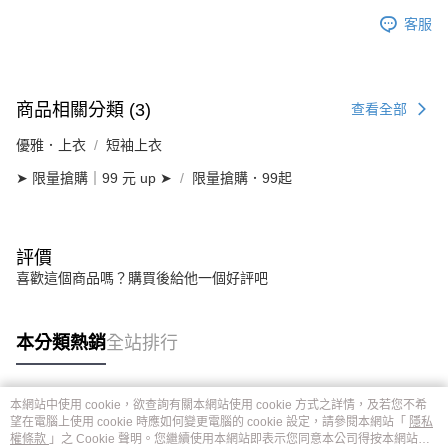
客服
商品相關分類 (3)
查看全部
優雅．上衣
短袖上衣
➤ 限量搶購｜99 元 up ➤
限量搶購．99起
評價
喜歡這個商品嗎？購買後給他一個好評吧
本分類熱銷
全站排行
本網站中使用 cookie，欲查詢有關本網站使用 cookie 方式之詳情，及若您不希
熱門標籤
望在電腦上使用 cookie 時應如何變更電腦的 cookie 設定，請參閱本網站「
隱私
權條款
」之 Cookie 聲明。您繼續使用本網站即表示您同意本公司得按本網站使