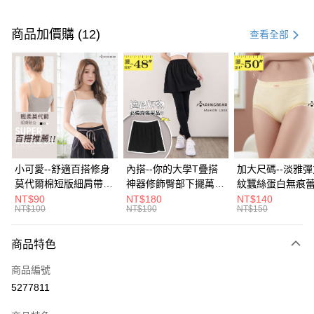
付款方式
信用卡一次付款
商品加價購 (12)
查看全部
超商取貨付款
LINE Pay
Apple Pay
街口支付
悠遊付
小可愛--舒適百搭修身
內搭--你的大學T疊搭
加大尺碼--淡雅
莫代爾棉短版細肩帶素
神器修飾臀部下擺萬用
紋蠶絲蛋白無痕
Google Pay
色背心(白.黑.灰L-2L)-
內搭裙/遮臀裙(黑2L-
角內褲(白.粉.藍.黃
NT$90
NT$180
NT$140
NT$100
NT$190
NT$150
U582眼圈熊中大尺碼
6L)-Q155眼圈熊中大
3L)-L28眼圈熊
全盈+PAY
尺碼
碼
大哥付你分期
商品特色
相關說明
商品編號
【大哥付你分期使用說明】
AFTEE先享後付
1.本服務由台灣大哥大提供，台灣大哥大用戶可立即使用無須另外申請。
5277811
2.付款方式選擇「大哥付你分期」，訂單成立後會自動跳轉到大哥付的交易
相關說明
流程，驗證手機門號後，選擇欲分期的期數、繳款截止日，確認付款後即完