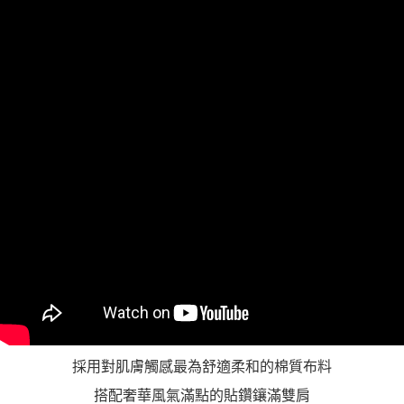
https://aftee.tw/terms/#terms3
３．未成年的使用者請事先徵得法定代理人或監護人之同意方可使用
「AFTEE先享後付」，若未經同意申辦者引起之損失，本公司不負相關責
任。
４．使用「AFTEE先享後付」時，將依據個別帳號之用戶狀況，依本公司即
時審查核予不同之上限額度；若仍有額度不足之情形，本公司將視審查結果
請求用戶進行身份認證。
５．嚴禁一人註冊多個帳號或使用他人資訊註冊。若發現惡意使用之情形，
恩沛科技股份有限公司將有權停止該用戶之使用額度並採取法律行動。
採用對肌膚觸感最為舒適柔和的棉質布料
搭配奢華風氣滿點的貼鑽鑲滿雙肩