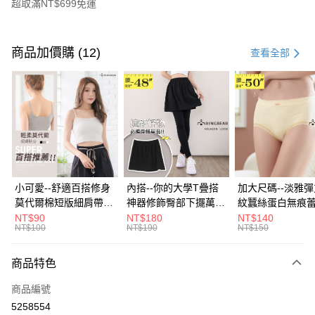
超取滿NT$699免運
付款方式
信用卡一次付款
商品加價購 (12)
查看全部
超商取貨付款
LINE Pay
Apple Pay
街口支付
悠遊付
小可愛--舒適百搭修身
內搭--你的大學T疊搭
加大尺碼--淡雅
莫代爾棉短版細肩帶素
神器修飾臀部下擺萬用
紋蠶絲蛋白無痕
Google Pay
色背心(白.黑.灰L-2L)-
內搭裙/遮臀裙(黑2L-
角內褲(白.粉.藍.黃
NT$90
NT$180
NT$140
NT$100
NT$190
NT$150
U582眼圈熊中大尺碼
6L)-Q155眼圈熊中大
3L)-L28眼圈熊
全盈+PAY
尺碼
碼
大哥付你分期
商品特色
相關說明
商品編號
【大哥付你分期使用說明】
AFTEE先享後付
1.本服務由台灣大哥大提供，台灣大哥大用戶可立即使用無須另外申請。
5258554