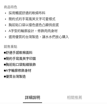
2.付款方式選擇「大哥付你分期」，訂單成立後會自動跳轉到大哥付的交易
相關說明
流程，驗證手機門號後，選擇欲分期的期數、繳款截止日，確認付款後即完
商品特色
【關於「AFTEE先享後付」】
成交易。
ATM付款
AFTEE先享後付是「在收到商品之後才付款」的支付方式。 讓您購物簡單
採用觸感舒適的軟綿布料
3.實際核准額度、可分期數及費用金額請依後續交易確認頁面所載為準。
便利好安心！
4.訂單成立30分鐘內，如未前往確認交易或遇審核未通過，訂單將自動取
簡約式的手寫風英文字可愛樣式
１．簡單：不需註冊會員、不需綁卡、不需儲值。
運送方式
消。如遇「轉專審核」未通過狀況，表示未達大哥付你分期系統評分，恕無
２．便利：只要手機號碼，簡訊認證，即可結帳。
胸前貼口袋以撞色選色凸顯俏皮感
法說明評估內容。
３．安心：先確認商品／服務後，再付款。
全家取貨付款
A字型的輪廓設計，修飾肉肉身材
【繳款方式說明】
1.分期款項不併入電信帳單，「大哥付你分期」於每月結算日後寄送繳費提
每筆NT$70，滿NT$699(含以上)免運費
選用優質的台灣製造，讓水水們放心購入
【「AFTEE先享後付」結帳流程】
醒簡訊。
１．於結帳方式選擇「AFTEE先享後付」後，將跳轉至「AFTEE先享後付」
2.透過簡訊連結打開帳單後，可選擇「超商條碼／台灣大直營門市／銀行轉
付款後全家取貨
結帳頁面，進行簡訊認證並確認金額後，即可完成結帳。
銷售重點
帳／街口支付／iPASS MONEY」等通路繳費。
２．訂單成立數日內，您將收到繳費通知簡訊。
每筆NT$70，滿NT$699(含以上)免運費
■舒適手感軟棉面料
３．收到繳費通知簡訊後14天內，點擊此簡訊中的連結，可透過四大超商／
【注意事項】
■簡約手寫風英字印圖
ATM／網路銀行／等多元方式進行付款，方視為交易完成。
7-11取貨付款
1.本服務係由「台灣大哥大股份有限公司」（以下簡稱本公司）所提供，讓
※ 請注意：結帳手續完成當下不需立刻繳費，但若您需要取消訂單，請聯絡
■胸前貼口袋點綴裝飾
用戶於交易時，得透過本服務購買商品或服務，並由商店將買賣／分期付款
每筆NT$70，滿NT$799(含以上)免運費
購買商品的店家。未經商家同意取消之訂單仍視為有效，需透過AFTEE先享
買賣價金債權讓與本公司後，依約使用本公司帳單繳交帳款。
■A字輪廓修飾身材
後付繳納相關費用。
2.基於同意付款使用「大哥付你分期」之契約關係目的，商店將以您的個人
付款後7-11取貨
※ 交易是否成功請以「AFTEE先享後付 」之結帳頁面顯示為準，若有關於
■優質台灣製造
資料（包含姓名、電話或地址）提供予台灣大哥大進項蒐集、處理及利用，
是否繳費成功／繳費後需取消欲退款等相關疑問，請聯繫「AFTEE先享後付
每筆NT$70，滿NT$699(含以上)免運費
由本公司與您本人進行分期帳單所需資料之確認、核對及更正。
客戶支援中心」
https://netprotections.freshdesk.com/support/home
3.完整用戶服務條款，請詳閱以下連結：
https://oppay.tw/userRule
宅配
【注意事項】
詳細說明
相關推薦
１．透過由恩沛科技股份有限公司提供之「AFTEE先享後付」服務完成之交
每筆NT$100，滿NT$1,000(含以上)免運費
易，需依本服務之必要範圍內提供個人資料，並將交易相關給付款項請求債
權轉讓予恩沛科技股份有限公司。