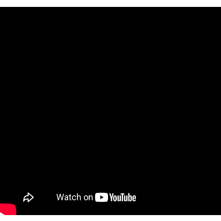
２．關於個人資料處理事宜，請瀏覽以下網址：
https://aftee.tw/terms/#terms3
３．未成年的使用者請事先徵得法定代理人或監護人之同意方可使用
「AFTEE先享後付」，若未經同意申辦者引起之損失，本公司不負相關責
任。
４．使用「AFTEE先享後付」時，將依據個別帳號之用戶狀況，依本公司即
時審查核予不同之上限額度；若仍有額度不足之情形，本公司將視審查結果
請求用戶進行身份認證。
５．嚴禁一人註冊多個帳號或使用他人資訊註冊。若發現惡意使用之情形，
恩沛科技股份有限公司將有權停止該用戶之使用額度並採取法律行動。