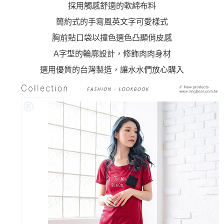
採用觸感舒適的軟綿布料
簡約式的手寫風英文字可愛樣式
胸前貼口袋以撞色選色凸顯俏皮感
A字型的輪廓設計，修飾肉肉身材
選用優質的台灣製造，讓水水們放心購入