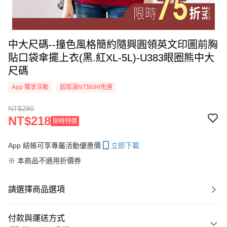
中大尺碼--撞色風格簡約隨興圓領英文印圖前胸
貼口袋傘擺上衣(黑.紅XL-5L)-U383眼圈熊中大
尺碼
App 獨享活動
超取滿NT$699免運
NT$290
NT$218
限時特價
App 結帳可享專屬活動優惠價
立即下載
※ 本商品不適用折價券
請選擇商品選項
付款與運送方式