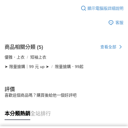
顯示電腦版詳細說明
客服
商品相關分類 (5)
查看全部
優雅．上衣
短袖上衣
➤ 限量搶購｜99 元 up ➤
限量搶購．99起
評價
喜歡這個商品嗎？購買後給他一個好評吧
本分類熱銷
全站排行