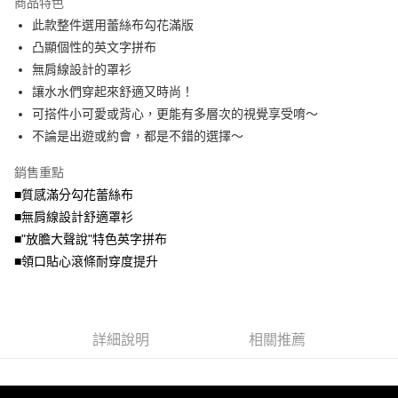
商品特色
【關於「AFTEE先享後付」】
成交易。
ATM付款
AFTEE先享後付是「在收到商品之後才付款」的支付方式。 讓您購物簡單
此款整件選用蕾絲布勾花滿版
3.實際核准額度、可分期數及費用金額請依後續交易確認頁面所載為準。
便利好安心！
4.訂單成立30分鐘內，如未前往確認交易或遇審核未通過，訂單將自動取
凸顯個性的英文字拼布
１．簡單：不需註冊會員、不需綁卡、不需儲值。
運送方式
消。如遇「轉專審核」未通過狀況，表示未達大哥付你分期系統評分，恕無
２．便利：只要手機號碼，簡訊認證，即可結帳。
無肩線設計的罩衫
法說明評估內容。
３．安心：先確認商品／服務後，再付款。
全家取貨付款
讓水水們穿起來舒適又時尚！
【繳款方式說明】
1.分期款項不併入電信帳單，「大哥付你分期」於每月結算日後寄送繳費提
每筆NT$70，滿NT$699(含以上)免運費
可搭件小可愛或背心，更能有多層次的視覺享受唷～
【「AFTEE先享後付」結帳流程】
醒簡訊。
１．於結帳方式選擇「AFTEE先享後付」後，將跳轉至「AFTEE先享後付」
不論是出遊或約會，都是不錯的選擇～
2.透過簡訊連結打開帳單後，可選擇「超商條碼／台灣大直營門市／銀行轉
付款後全家取貨
結帳頁面，進行簡訊認證並確認金額後，即可完成結帳。
帳／街口支付／iPASS MONEY」等通路繳費。
２．訂單成立數日內，您將收到繳費通知簡訊。
每筆NT$70，滿NT$699(含以上)免運費
銷售重點
３．收到繳費通知簡訊後14天內，點擊此簡訊中的連結，可透過四大超商／
【注意事項】
■質感滿分勾花蕾絲布
ATM／網路銀行／等多元方式進行付款，方視為交易完成。
7-11取貨付款
1.本服務係由「台灣大哥大股份有限公司」（以下簡稱本公司）所提供，讓
※ 請注意：結帳手續完成當下不需立刻繳費，但若您需要取消訂單，請聯絡
■無肩線設計舒適罩衫
用戶於交易時，得透過本服務購買商品或服務，並由商店將買賣／分期付款
每筆NT$70，滿NT$799(含以上)免運費
購買商品的店家。未經商家同意取消之訂單仍視為有效，需透過AFTEE先享
買賣價金債權讓與本公司後，依約使用本公司帳單繳交帳款。
■"放膽大聲說"特色英字拼布
後付繳納相關費用。
2.基於同意付款使用「大哥付你分期」之契約關係目的，商店將以您的個人
付款後7-11取貨
※ 交易是否成功請以「AFTEE先享後付 」之結帳頁面顯示為準，若有關於
■領口貼心滾條耐穿度提升
資料（包含姓名、電話或地址）提供予台灣大哥大進項蒐集、處理及利用，
是否繳費成功／繳費後需取消欲退款等相關疑問，請聯繫「AFTEE先享後付
每筆NT$70，滿NT$699(含以上)免運費
由本公司與您本人進行分期帳單所需資料之確認、核對及更正。
客戶支援中心」
https://netprotections.freshdesk.com/support/home
3.完整用戶服務條款，請詳閱以下連結：
https://oppay.tw/userRule
宅配
【注意事項】
詳細說明
相關推薦
１．透過由恩沛科技股份有限公司提供之「AFTEE先享後付」服務完成之交
每筆NT$100，滿NT$1,000(含以上)免運費
易，需依本服務之必要範圍內提供個人資料，並將交易相關給付款項請求債
權轉讓予恩沛科技股份有限公司。
２．關於個人資料處理事宜，請瀏覽以下網址：