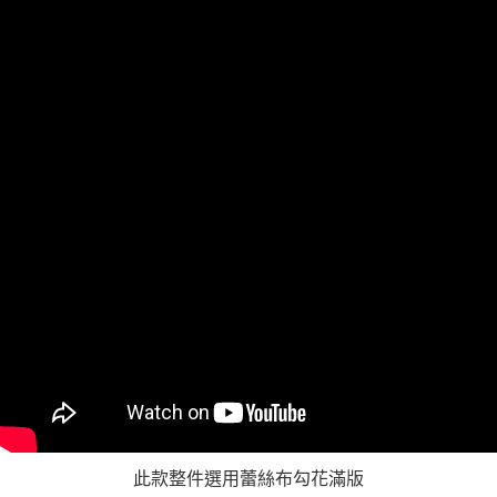
https://aftee.tw/terms/#terms3
３．未成年的使用者請事先徵得法定代理人或監護人之同意方可使用
「AFTEE先享後付」，若未經同意申辦者引起之損失，本公司不負相關責
任。
４．使用「AFTEE先享後付」時，將依據個別帳號之用戶狀況，依本公司即
時審查核予不同之上限額度；若仍有額度不足之情形，本公司將視審查結果
請求用戶進行身份認證。
５．嚴禁一人註冊多個帳號或使用他人資訊註冊。若發現惡意使用之情形，
恩沛科技股份有限公司將有權停止該用戶之使用額度並採取法律行動。
此款整件選用蕾絲布勾花滿版