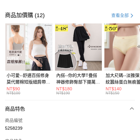
付款方式
信用卡一次付款
商品加價購 (12)
查看全部
超商取貨付款
LINE Pay
Apple Pay
街口支付
悠遊付
小可愛--舒適百搭修身
內搭--你的大學T疊搭
加大尺碼--淡雅
莫代爾棉短版細肩帶素
神器修飾臀部下擺萬用
紋蠶絲蛋白無痕
Google Pay
色背心(白.黑.灰L-2L)-
內搭裙/遮臀裙(黑2L-
角內褲(白.粉.藍.黃
NT$90
NT$180
NT$140
NT$100
NT$190
NT$150
U582眼圈熊中大尺碼
6L)-Q155眼圈熊中大
3L)-L28眼圈熊
全盈+PAY
尺碼
碼
大哥付你分期
商品特色
相關說明
商品編號
【大哥付你分期使用說明】
AFTEE先享後付
1.本服務由台灣大哥大提供，台灣大哥大用戶可立即使用無須另外申請。
5258239
2.付款方式選擇「大哥付你分期」，訂單成立後會自動跳轉到大哥付的交易
相關說明
流程，驗證手機門號後，選擇欲分期的期數、繳款截止日，確認付款後即完