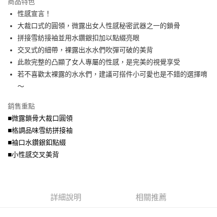
商品特色
【關於「AFTEE先享後付」】
成交易。
ATM付款
AFTEE先享後付是「在收到商品之後才付款」的支付方式。 讓您購物簡單
性感宣言！
3.實際核准額度、可分期數及費用金額請依後續交易確認頁面所載為準。
便利好安心！
4.訂單成立30分鐘內，如未前往確認交易或遇審核未通過，訂單將自動取
大裁口式的圓領，微露出女人性感秘密武器之一的鎖骨
１．簡單：不需註冊會員、不需綁卡、不需儲值。
運送方式
消。如遇「轉專審核」未通過狀況，表示未達大哥付你分期系統評分，恕無
２．便利：只要手機號碼，簡訊認證，即可結帳。
拼接雪紡接袖並用水鑽銀扣加以點綴亮眼
法說明評估內容。
３．安心：先確認商品／服務後，再付款。
全家取貨付款
交叉式的細帶，裸露出水水們吹彈可破的美背
【繳款方式說明】
1.分期款項不併入電信帳單，「大哥付你分期」於每月結算日後寄送繳費提
每筆NT$70，滿NT$699(含以上)免運費
此款完整的凸顯了女人專屬的性感，是完美的視覺享受
【「AFTEE先享後付」結帳流程】
醒簡訊。
１．於結帳方式選擇「AFTEE先享後付」後，將跳轉至「AFTEE先享後付」
若不喜歡太裸露的水水們，建議可搭件小可愛也是不錯的選擇唷
2.透過簡訊連結打開帳單後，可選擇「超商條碼／台灣大直營門市／銀行轉
付款後全家取貨
結帳頁面，進行簡訊認證並確認金額後，即可完成結帳。
帳／街口支付／iPASS MONEY」等通路繳費。
～
２．訂單成立數日內，您將收到繳費通知簡訊。
每筆NT$70，滿NT$699(含以上)免運費
３．收到繳費通知簡訊後14天內，點擊此簡訊中的連結，可透過四大超商／
【注意事項】
銷售重點
ATM／網路銀行／等多元方式進行付款，方視為交易完成。
7-11取貨付款
1.本服務係由「台灣大哥大股份有限公司」（以下簡稱本公司）所提供，讓
※ 請注意：結帳手續完成當下不需立刻繳費，但若您需要取消訂單，請聯絡
■微露鎖骨大裁口圓領
用戶於交易時，得透過本服務購買商品或服務，並由商店將買賣／分期付款
每筆NT$70，滿NT$799(含以上)免運費
購買商品的店家。未經商家同意取消之訂單仍視為有效，需透過AFTEE先享
買賣價金債權讓與本公司後，依約使用本公司帳單繳交帳款。
■格調品味雪紡拼接袖
後付繳納相關費用。
2.基於同意付款使用「大哥付你分期」之契約關係目的，商店將以您的個人
付款後7-11取貨
※ 交易是否成功請以「AFTEE先享後付 」之結帳頁面顯示為準，若有關於
■袖口水鑽銀釦點綴
資料（包含姓名、電話或地址）提供予台灣大哥大進項蒐集、處理及利用，
是否繳費成功／繳費後需取消欲退款等相關疑問，請聯繫「AFTEE先享後付
■小性感交叉美背
每筆NT$70，滿NT$699(含以上)免運費
由本公司與您本人進行分期帳單所需資料之確認、核對及更正。
客戶支援中心」
https://netprotections.freshdesk.com/support/home
3.完整用戶服務條款，請詳閱以下連結：
https://oppay.tw/userRule
宅配
【注意事項】
１．透過由恩沛科技股份有限公司提供之「AFTEE先享後付」服務完成之交
每筆NT$100，滿NT$1,000(含以上)免運費
易，需依本服務之必要範圍內提供個人資料，並將交易相關給付款項請求債
詳細說明
相關推薦
權轉讓予恩沛科技股份有限公司。
２．關於個人資料處理事宜，請瀏覽以下網址：