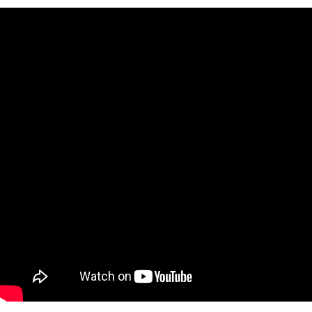
https://aftee.tw/terms/#terms3
３．未成年的使用者請事先徵得法定代理人或監護人之同意方可使用
「AFTEE先享後付」，若未經同意申辦者引起之損失，本公司不負相關責
任。
４．使用「AFTEE先享後付」時，將依據個別帳號之用戶狀況，依本公司即
時審查核予不同之上限額度；若仍有額度不足之情形，本公司將視審查結果
請求用戶進行身份認證。
５．嚴禁一人註冊多個帳號或使用他人資訊註冊。若發現惡意使用之情形，
恩沛科技股份有限公司將有權停止該用戶之使用額度並採取法律行動。