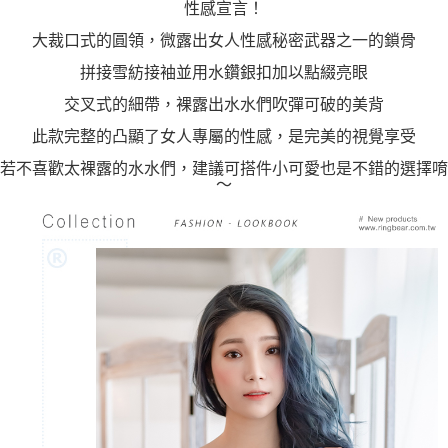
性感宣言！
大裁口式的圓領，微露出女人性感秘密武器之一的鎖骨
拼接雪紡接袖並用水鑽銀扣加以點綴亮眼
交叉式的細帶，裸露出水水們吹彈可破的美背
此款完整的凸顯了女人專屬的性感，是完美的視覺享受
若不喜歡太裸露的水水們，建議可搭件小可愛也是不錯的選擇唷
～