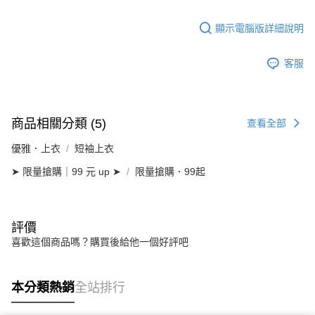
顯示電腦版詳細說明
客服
商品相關分類 (5)
查看全部
優雅．上衣
短袖上衣
➤ 限量搶購｜99 元 up ➤
限量搶購．99起
評價
喜歡這個商品嗎？購買後給他一個好評吧
本分類熱銷
全站排行