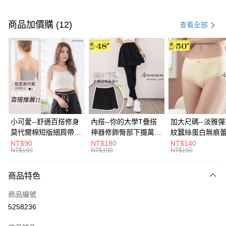
付款方式
信用卡一次付款
商品加價購 (12)
查看全部
超商取貨付款
LINE Pay
Apple Pay
街口支付
悠遊付
小可愛--舒適百搭修身
內搭--你的大學T疊搭
加大尺碼--淡雅
莫代爾棉短版細肩帶素
神器修飾臀部下擺萬用
紋蠶絲蛋白無痕
Google Pay
色背心(白.黑.灰L-2L)-
內搭裙/遮臀裙(黑2L-
角內褲(白.粉.藍.黃
NT$90
NT$180
NT$140
NT$100
NT$190
NT$150
U582眼圈熊中大尺碼
6L)-Q155眼圈熊中大
3L)-L28眼圈熊
全盈+PAY
尺碼
碼
大哥付你分期
商品特色
相關說明
商品編號
【大哥付你分期使用說明】
AFTEE先享後付
1.本服務由台灣大哥大提供，台灣大哥大用戶可立即使用無須另外申請。
5258236
2.付款方式選擇「大哥付你分期」，訂單成立後會自動跳轉到大哥付的交易
相關說明
流程，驗證手機門號後，選擇欲分期的期數、繳款截止日，確認付款後即完