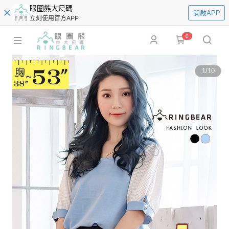
眼圈熊大尺碼
開啟APP
立刻使用官方APP
0
1
/
10