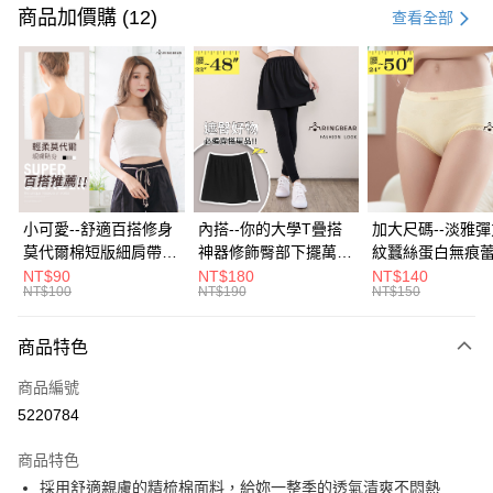
信用卡一次付款
商品加價購 (12)
查看全部
超商取貨付款
LINE Pay
Apple Pay
街口支付
悠遊付
小可愛--舒適百搭修身
內搭--你的大學T疊搭
加大尺碼--淡雅
莫代爾棉短版細肩帶素
神器修飾臀部下擺萬用
紋蠶絲蛋白無痕
Google Pay
色背心(白.黑.灰L-2L)-
內搭裙/遮臀裙(黑2L-
角內褲(白.粉.藍.黃
NT$90
NT$180
NT$140
NT$100
NT$190
NT$150
U582眼圈熊中大尺碼
6L)-Q155眼圈熊中大
3L)-L28眼圈熊
全盈+PAY
尺碼
碼
大哥付你分期
商品特色
相關說明
商品編號
【大哥付你分期使用說明】
AFTEE先享後付
1.本服務由台灣大哥大提供，台灣大哥大用戶可立即使用無須另外申請。
5220784
2.付款方式選擇「大哥付你分期」，訂單成立後會自動跳轉到大哥付的交易
相關說明
流程，驗證手機門號後，選擇欲分期的期數、繳款截止日，確認付款後即完
商品特色
【關於「AFTEE先享後付」】
成交易。
ATM付款
AFTEE先享後付是「在收到商品之後才付款」的支付方式。 讓您購物簡單
採用舒適親膚的精梳棉面料，給妳一整季的透氣清爽不悶熱
3.實際核准額度、可分期數及費用金額請依後續交易確認頁面所載為準。