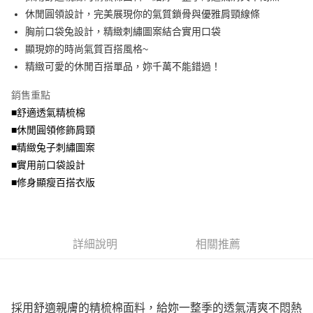
便利好安心！
4.訂單成立30分鐘內，如未前往確認交易或遇審核未通過，訂單將自動取
休閒圓領設計，完美展現你的氣質鎖骨與優雅肩頸線條
１．簡單：不需註冊會員、不需綁卡、不需儲值。
運送方式
消。如遇「轉專審核」未通過狀況，表示未達大哥付你分期系統評分，恕無
２．便利：只要手機號碼，簡訊認證，即可結帳。
胸前口袋兔設計，精緻刺繡圖案結合實用口袋
法說明評估內容。
３．安心：先確認商品／服務後，再付款。
全家取貨付款
顯現妳的時尚氣質百搭風格~
【繳款方式說明】
1.分期款項不併入電信帳單，「大哥付你分期」於每月結算日後寄送繳費提
每筆NT$70，滿NT$699(含以上)免運費
精緻可愛的休閒百搭單品，妳千萬不能錯過！
【「AFTEE先享後付」結帳流程】
醒簡訊。
１．於結帳方式選擇「AFTEE先享後付」後，將跳轉至「AFTEE先享後付」
2.透過簡訊連結打開帳單後，可選擇「超商條碼／台灣大直營門市／銀行轉
付款後全家取貨
結帳頁面，進行簡訊認證並確認金額後，即可完成結帳。
銷售重點
帳／街口支付／iPASS MONEY」等通路繳費。
２．訂單成立數日內，您將收到繳費通知簡訊。
每筆NT$70，滿NT$699(含以上)免運費
■舒適透氣精梳棉
３．收到繳費通知簡訊後14天內，點擊此簡訊中的連結，可透過四大超商／
【注意事項】
■休閒圓領修飾肩頸
ATM／網路銀行／等多元方式進行付款，方視為交易完成。
7-11取貨付款
1.本服務係由「台灣大哥大股份有限公司」（以下簡稱本公司）所提供，讓
※ 請注意：結帳手續完成當下不需立刻繳費，但若您需要取消訂單，請聯絡
■精緻兔子刺繡圖案
用戶於交易時，得透過本服務購買商品或服務，並由商店將買賣／分期付款
每筆NT$70，滿NT$799(含以上)免運費
購買商品的店家。未經商家同意取消之訂單仍視為有效，需透過AFTEE先享
買賣價金債權讓與本公司後，依約使用本公司帳單繳交帳款。
■實用前口袋設計
後付繳納相關費用。
2.基於同意付款使用「大哥付你分期」之契約關係目的，商店將以您的個人
付款後7-11取貨
※ 交易是否成功請以「AFTEE先享後付 」之結帳頁面顯示為準，若有關於
■修身顯瘦百搭衣版
資料（包含姓名、電話或地址）提供予台灣大哥大進項蒐集、處理及利用，
是否繳費成功／繳費後需取消欲退款等相關疑問，請聯繫「AFTEE先享後付
每筆NT$70，滿NT$699(含以上)免運費
由本公司與您本人進行分期帳單所需資料之確認、核對及更正。
客戶支援中心」
https://netprotections.freshdesk.com/support/home
3.完整用戶服務條款，請詳閱以下連結：
https://oppay.tw/userRule
宅配
【注意事項】
詳細說明
相關推薦
１．透過由恩沛科技股份有限公司提供之「AFTEE先享後付」服務完成之交
每筆NT$100，滿NT$1,000(含以上)免運費
易，需依本服務之必要範圍內提供個人資料，並將交易相關給付款項請求債
權轉讓予恩沛科技股份有限公司。
２．關於個人資料處理事宜，請瀏覽以下網址：
https://aftee.tw/terms/#terms3
３．未成年的使用者請事先徵得法定代理人或監護人之同意方可使用
採用舒適親膚的精梳棉面料，給妳一整季的透氣清爽不悶熱