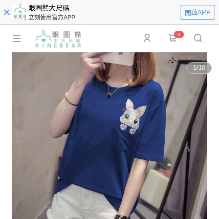
眼圈熊大尺碼
開啟APP
立刻使用官方APP
0
1
/
10