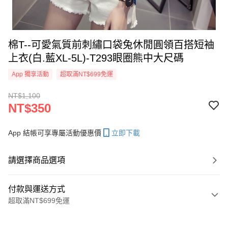
棉T--可愛氣質前刺繡口袋兔休閒圓領百搭短袖
上衣(白.藍XL-5L)-T293眼圈熊中大尺碼
App 獨享活動
超取滿NT$699免運
NT$1,100
NT$350
App 結帳可享專屬活動優惠價
立即下載
請選擇商品選項
付款與運送方式
超取滿NT$699免運
付款方式