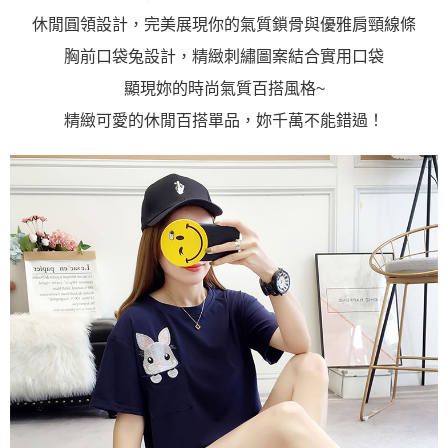
「AFTEE先享後付」，若未經同意申辦者引起之損失，本公司不負相關責
休閒圓領設計，完美展現你的氣質鎖骨與優雅肩頸線條
任。
４．使用「AFTEE先享後付」時，將依據個別帳號之用戶狀況，依本公司即
胸前口袋兔設計，精緻刺繡圖案結合實用口袋
時審查核予不同之上限額度；若仍有額度不足之情形，本公司將視審查結果
請求用戶進行身份認證。
顯現妳的時尚氣質百搭風格~
５．嚴禁一人註冊多個帳號或使用他人資訊註冊。若發現惡意使用之情形，
恩沛科技股份有限公司將有權停止該用戶之使用額度並採取法律行動。
精緻可愛的休閒百搭單品，妳千萬不能錯過！