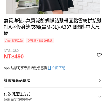
氣質洋裝--氣質減齡蝴蝶結繫帶圓點雪紡拼接繫
扣A字修身連衣裙(黑M-3L)-A337眼圈熊中大尺
碼
App 獨享活動
超取滿NT$699免運
NT$1,380
NT$490
App 結帳可享專屬活動優惠價
立即下載
請選擇商品選項
付款與運送方式
超取滿NT$699免運