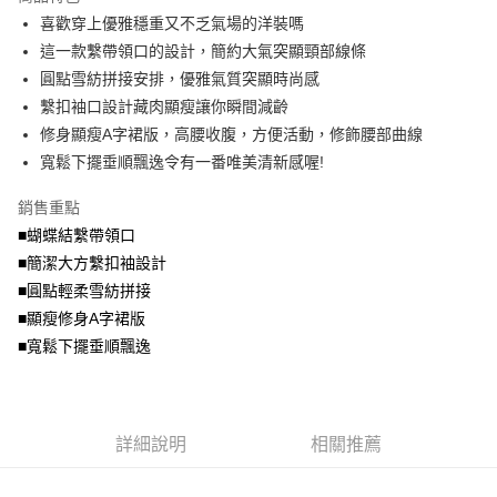
成交易。
ATM付款
AFTEE先享後付是「在收到商品之後才付款」的支付方式。 讓您購物簡單
喜歡穿上優雅穩重又不乏氣場的洋裝嗎
3.實際核准額度、可分期數及費用金額請依後續交易確認頁面所載為準。
便利好安心！
4.訂單成立30分鐘內，如未前往確認交易或遇審核未通過，訂單將自動取
這一款繫帶領口的設計，簡約大氣突顯頸部線條
１．簡單：不需註冊會員、不需綁卡、不需儲值。
運送方式
消。如遇「轉專審核」未通過狀況，表示未達大哥付你分期系統評分，恕無
２．便利：只要手機號碼，簡訊認證，即可結帳。
圓點雪紡拼接安排，優雅氣質突顯時尚感
法說明評估內容。
３．安心：先確認商品／服務後，再付款。
全家取貨付款
繫扣袖口設計藏肉顯瘦讓你瞬間減齡
【繳款方式說明】
1.分期款項不併入電信帳單，「大哥付你分期」於每月結算日後寄送繳費提
每筆NT$70，滿NT$699(含以上)免運費
修身顯瘦A字裙版，高腰收腹，方便活動，修飾腰部曲線
【「AFTEE先享後付」結帳流程】
醒簡訊。
１．於結帳方式選擇「AFTEE先享後付」後，將跳轉至「AFTEE先享後付」
寬鬆下擺垂順飄逸令有一番唯美清新感喔!
2.透過簡訊連結打開帳單後，可選擇「超商條碼／台灣大直營門市／銀行轉
付款後全家取貨
結帳頁面，進行簡訊認證並確認金額後，即可完成結帳。
帳／街口支付／iPASS MONEY」等通路繳費。
２．訂單成立數日內，您將收到繳費通知簡訊。
每筆NT$70，滿NT$699(含以上)免運費
銷售重點
３．收到繳費通知簡訊後14天內，點擊此簡訊中的連結，可透過四大超商／
【注意事項】
■蝴蝶結繫帶領口
ATM／網路銀行／等多元方式進行付款，方視為交易完成。
7-11取貨付款
1.本服務係由「台灣大哥大股份有限公司」（以下簡稱本公司）所提供，讓
※ 請注意：結帳手續完成當下不需立刻繳費，但若您需要取消訂單，請聯絡
■簡潔大方繫扣袖設計
用戶於交易時，得透過本服務購買商品或服務，並由商店將買賣／分期付款
每筆NT$70，滿NT$799(含以上)免運費
購買商品的店家。未經商家同意取消之訂單仍視為有效，需透過AFTEE先享
買賣價金債權讓與本公司後，依約使用本公司帳單繳交帳款。
■圓點輕柔雪紡拼接
後付繳納相關費用。
2.基於同意付款使用「大哥付你分期」之契約關係目的，商店將以您的個人
付款後7-11取貨
※ 交易是否成功請以「AFTEE先享後付 」之結帳頁面顯示為準，若有關於
■顯瘦修身A字裙版
資料（包含姓名、電話或地址）提供予台灣大哥大進項蒐集、處理及利用，
是否繳費成功／繳費後需取消欲退款等相關疑問，請聯繫「AFTEE先享後付
■寬鬆下擺垂順飄逸
每筆NT$70，滿NT$699(含以上)免運費
由本公司與您本人進行分期帳單所需資料之確認、核對及更正。
客戶支援中心」
https://netprotections.freshdesk.com/support/home
3.完整用戶服務條款，請詳閱以下連結：
https://oppay.tw/userRule
宅配
【注意事項】
１．透過由恩沛科技股份有限公司提供之「AFTEE先享後付」服務完成之交
每筆NT$100，滿NT$1,000(含以上)免運費
易，需依本服務之必要範圍內提供個人資料，並將交易相關給付款項請求債
詳細說明
相關推薦
權轉讓予恩沛科技股份有限公司。
２．關於個人資料處理事宜，請瀏覽以下網址：
https://aftee.tw/terms/#terms3