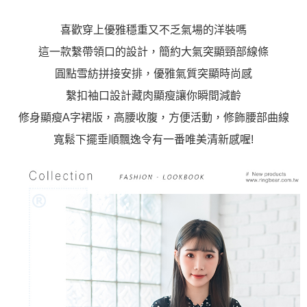
３．未成年的使用者請事先徵得法定代理人或監護人之同意方可使用
「AFTEE先享後付」，若未經同意申辦者引起之損失，本公司不負相關責
喜歡穿上優雅穩重又不乏氣場的洋裝嗎
任。
４．使用「AFTEE先享後付」時，將依據個別帳號之用戶狀況，依本公司即
這一款繫帶領口的設計，簡約大氣突顯頸部線條
時審查核予不同之上限額度；若仍有額度不足之情形，本公司將視審查結果
圓點雪紡拼接安排，優雅氣質突顯時尚感
請求用戶進行身份認證。
５．嚴禁一人註冊多個帳號或使用他人資訊註冊。若發現惡意使用之情形，
繫扣袖口設計藏肉顯瘦讓你瞬間減齡
恩沛科技股份有限公司將有權停止該用戶之使用額度並採取法律行動。
修身顯瘦A字裙版，高腰收腹，方便活動，修飾腰部曲線
寬鬆下擺垂順飄逸令有一番唯美清新感喔!