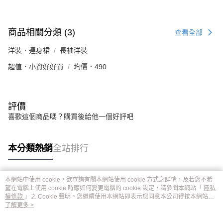
商品相關分類 (3)
查看全部
洋裝．連身裙
長袖洋裝
超值．小資好好買
均價．490
評價
喜歡這個商品嗎？購買後給他一個好評吧
本分類熱銷
全站排行
本網站中使用 cookie，欲查詢有關本網站使用 cookie 方式之詳情，及若您不希
熱門標籤
望在電腦上使用 cookie 時應如何變更電腦的 cookie 設定，請參閱本網站「
隱私
權條款
」之 Cookie 聲明。您繼續使用本網站即表示您同意本公司得按本網站使
用條款之 Cookie 聲明使用 cookie。
了解更多 >