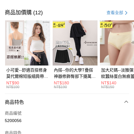
付款方式
信用卡一次付款
商品加價購 (12)
查看全部
超商取貨付款
LINE Pay
Apple Pay
街口支付
悠遊付
小可愛--舒適百搭修身
內搭--你的大學T疊搭
加大尺碼--淡雅
莫代爾棉短版細肩帶素
神器修飾臀部下擺萬用
紋蠶絲蛋白無痕
Google Pay
色背心(白.黑.灰L-2L)-
內搭裙/遮臀裙(黑2L-
角內褲(白.粉.藍.黃
NT$90
NT$180
NT$140
NT$100
NT$190
NT$150
U582眼圈熊中大尺碼
6L)-Q155眼圈熊中大
3L)-L28眼圈熊
全盈+PAY
尺碼
碼
大哥付你分期
商品特色
相關說明
商品編號
【大哥付你分期使用說明】
AFTEE先享後付
1.本服務由台灣大哥大提供，台灣大哥大用戶可立即使用無須另外申請。
5200056
2.付款方式選擇「大哥付你分期」，訂單成立後會自動跳轉到大哥付的交易
相關說明
流程，驗證手機門號後，選擇欲分期的期數、繳款截止日，確認付款後即完
商品特色
【關於「AFTEE先享後付」】