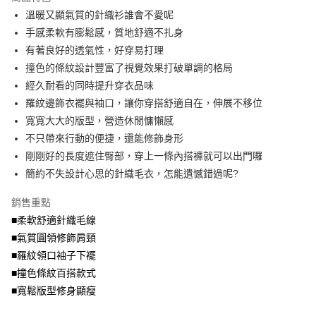
成交易。
ATM付款
AFTEE先享後付是「在收到商品之後才付款」的支付方式。 讓您購物簡單
溫暖又顯氣質的針織衫誰會不愛呢
3.實際核准額度、可分期數及費用金額請依後續交易確認頁面所載為準。
便利好安心！
4.訂單成立30分鐘內，如未前往確認交易或遇審核未通過，訂單將自動取
手感柔軟有膨鬆感，質地舒適不扎身
１．簡單：不需註冊會員、不需綁卡、不需儲值。
運送方式
消。如遇「轉專審核」未通過狀況，表示未達大哥付你分期系統評分，恕無
２．便利：只要手機號碼，簡訊認證，即可結帳。
有著良好的透氣性，好穿易打理
法說明評估內容。
３．安心：先確認商品／服務後，再付款。
全家取貨付款
撞色的條紋設計豐富了視覺效果打破單調的格局
【繳款方式說明】
1.分期款項不併入電信帳單，「大哥付你分期」於每月結算日後寄送繳費提
每筆NT$70，滿NT$699(含以上)免運費
經久耐看的同時提升穿衣品味
【「AFTEE先享後付」結帳流程】
醒簡訊。
１．於結帳方式選擇「AFTEE先享後付」後，將跳轉至「AFTEE先享後付」
羅紋邊飾衣襬與袖口，讓你穿搭舒適自在，伸展不移位
2.透過簡訊連結打開帳單後，可選擇「超商條碼／台灣大直營門市／銀行轉
付款後全家取貨
結帳頁面，進行簡訊認證並確認金額後，即可完成結帳。
帳／街口支付／iPASS MONEY」等通路繳費。
寬寬大大的版型，營造休閒慵懶感
２．訂單成立數日內，您將收到繳費通知簡訊。
每筆NT$70，滿NT$699(含以上)免運費
３．收到繳費通知簡訊後14天內，點擊此簡訊中的連結，可透過四大超商／
不只帶來行動的便捷，還能修飾身形
【注意事項】
ATM／網路銀行／等多元方式進行付款，方視為交易完成。
剛剛好的長度遮住臀部，穿上一條內搭褲就可以出門囉
7-11取貨付款
1.本服務係由「台灣大哥大股份有限公司」（以下簡稱本公司）所提供，讓
※ 請注意：結帳手續完成當下不需立刻繳費，但若您需要取消訂單，請聯絡
用戶於交易時，得透過本服務購買商品或服務，並由商店將買賣／分期付款
簡約不失設計心思的針織毛衣，怎能遺憾錯過呢?
每筆NT$70，滿NT$799(含以上)免運費
購買商品的店家。未經商家同意取消之訂單仍視為有效，需透過AFTEE先享
買賣價金債權讓與本公司後，依約使用本公司帳單繳交帳款。
後付繳納相關費用。
2.基於同意付款使用「大哥付你分期」之契約關係目的，商店將以您的個人
付款後7-11取貨
※ 交易是否成功請以「AFTEE先享後付 」之結帳頁面顯示為準，若有關於
銷售重點
資料（包含姓名、電話或地址）提供予台灣大哥大進項蒐集、處理及利用，
是否繳費成功／繳費後需取消欲退款等相關疑問，請聯繫「AFTEE先享後付
■柔軟舒適針織毛線
每筆NT$70，滿NT$699(含以上)免運費
由本公司與您本人進行分期帳單所需資料之確認、核對及更正。
客戶支援中心」
https://netprotections.freshdesk.com/support/home
3.完整用戶服務條款，請詳閱以下連結：
https://oppay.tw/userRule
■氣質圓領修飾肩頸
宅配
【注意事項】
■羅紋領口袖子下襬
１．透過由恩沛科技股份有限公司提供之「AFTEE先享後付」服務完成之交
每筆NT$100，滿NT$1,000(含以上)免運費
■撞色條紋百搭款式
易，需依本服務之必要範圍內提供個人資料，並將交易相關給付款項請求債
權轉讓予恩沛科技股份有限公司。
■寬鬆版型修身顯瘦
２．關於個人資料處理事宜，請瀏覽以下網址：
https://aftee.tw/terms/#terms3