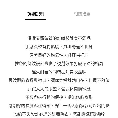
３．未成年的使用者請事先徵得法定代理人或監護人之同意方可使用
「AFTEE先享後付」，若未經同意申辦者引起之損失，本公司不負相關責
詳細說明
相關推薦
任。
４．使用「AFTEE先享後付」時，將依據個別帳號之用戶狀況，依本公司即
時審查核予不同之上限額度；若仍有額度不足之情形，本公司將視審查結果
請求用戶進行身份認證。
５．嚴禁一人註冊多個帳號或使用他人資訊註冊。若發現惡意使用之情形，
恩沛科技股份有限公司將有權停止該用戶之使用額度並採取法律行動。
溫暖又顯氣質的針織衫誰會不愛呢
手感柔軟有膨鬆感，質地舒適不扎身
有著良好的透氣性，好穿易打理
撞色的條紋設計豐富了視覺效果打破單調的格局
經久耐看的同時提升穿衣品味
羅紋邊飾衣襬與袖口，讓你穿搭舒適自在，伸展不移位
寬寬大大的版型，營造休閒慵懶感
不只帶來行動的便捷，還能修飾身形
剛剛好的長度遮住臀部，穿上一條內搭褲就可以出門囉
簡約不失設計心思的針織毛衣，怎能遺憾錯過呢?