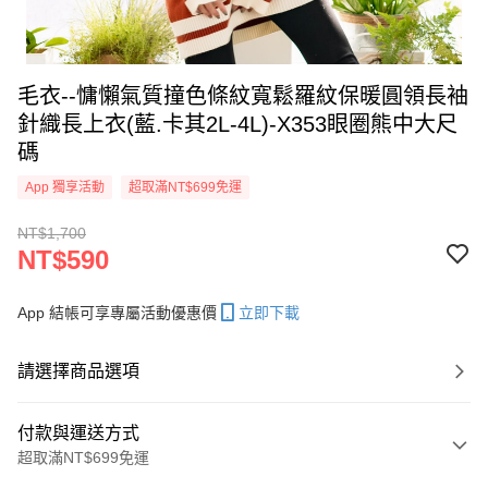
毛衣--慵懶氣質撞色條紋寬鬆羅紋保暖圓領長袖
針織長上衣(藍.卡其2L-4L)-X353眼圈熊中大尺
碼
App 獨享活動
超取滿NT$699免運
NT$1,700
NT$590
App 結帳可享專屬活動優惠價
立即下載
請選擇商品選項
付款與運送方式
超取滿NT$699免運