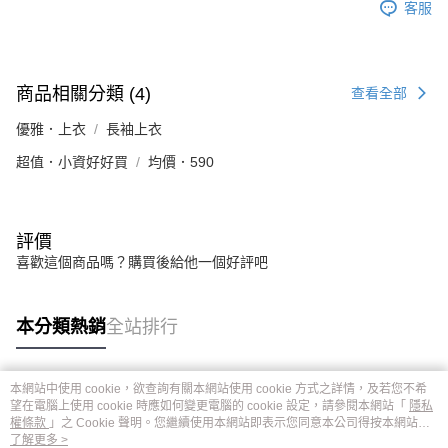
客服
商品相關分類 (4)
查看全部
優雅．上衣
長袖上衣
超值．小資好好買
均價．590
評價
喜歡這個商品嗎？購買後給他一個好評吧
本分類熱銷
全站排行
本網站中使用 cookie，欲查詢有關本網站使用 cookie 方式之詳情，及若您不希
熱門標籤
望在電腦上使用 cookie 時應如何變更電腦的 cookie 設定，請參閱本網站「
隱私
權條款
」之 Cookie 聲明。您繼續使用本網站即表示您同意本公司得按本網站使
用條款之 Cookie 聲明使用 cookie。
了解更多 >