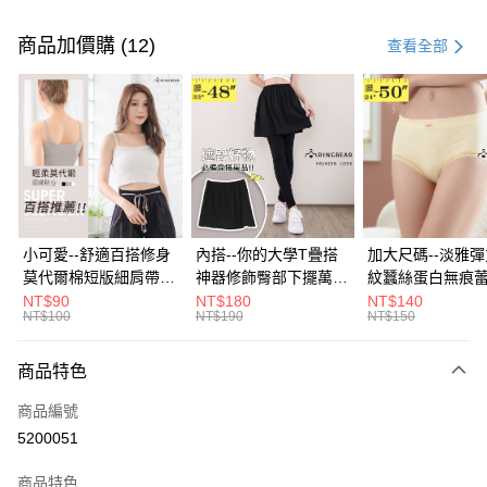
付款方式
信用卡一次付款
商品加價購 (12)
查看全部
超商取貨付款
LINE Pay
Apple Pay
街口支付
悠遊付
小可愛--舒適百搭修身
內搭--你的大學T疊搭
加大尺碼--淡雅
莫代爾棉短版細肩帶素
神器修飾臀部下擺萬用
紋蠶絲蛋白無痕
Google Pay
色背心(白.黑.灰L-2L)-
內搭裙/遮臀裙(黑2L-
角內褲(白.粉.藍.黃
NT$90
NT$180
NT$140
NT$100
NT$190
NT$150
U582眼圈熊中大尺碼
6L)-Q155眼圈熊中大
3L)-L28眼圈熊
全盈+PAY
尺碼
碼
大哥付你分期
商品特色
相關說明
商品編號
【大哥付你分期使用說明】
AFTEE先享後付
1.本服務由台灣大哥大提供，台灣大哥大用戶可立即使用無須另外申請。
5200051
2.付款方式選擇「大哥付你分期」，訂單成立後會自動跳轉到大哥付的交易
相關說明
流程，驗證手機門號後，選擇欲分期的期數、繳款截止日，確認付款後即完
商品特色
【關於「AFTEE先享後付」】