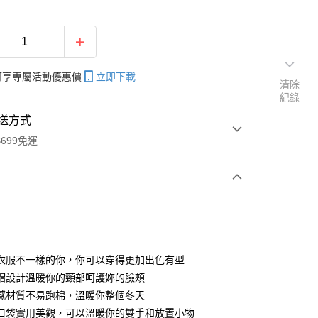
帳可享專屬活動優惠價
立即下載
清除
紀錄
送方式
699免運
次付款
付款
衣服不一樣的你，你可以穿得更加出色有型
帽設計溫暖你的頸部呵護妳的臉頰
感材質不易跑棉，溫暖你整個冬天
口袋實用美觀，可以溫暖你的雙手和放置小物