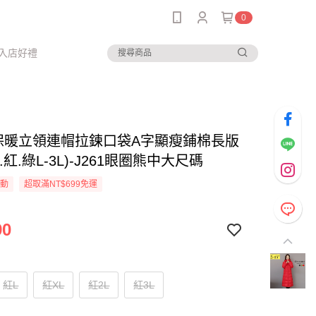
0
入店好禮
-保暖立領連帽拉鍊口袋A字顯瘦鋪棉長版
.紅.綠L-3L)-J261眼圈熊中大尺碼
活動
超取滿NT$699免運
90
紅L
紅XL
紅2L
紅3L