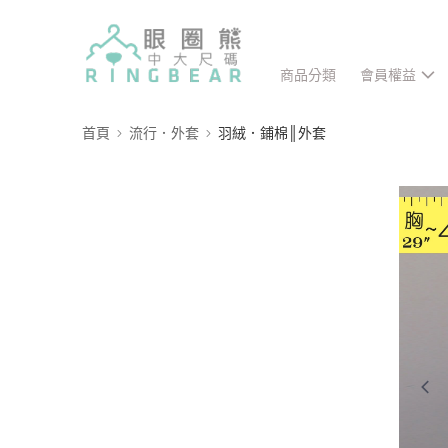
商品分類
會員權益
首頁
流行．外套
羽絨．鋪棉║外套