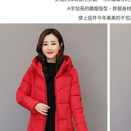
A字加長的顯瘦版型，胖瘦身
穿上這件今年美美的不怕