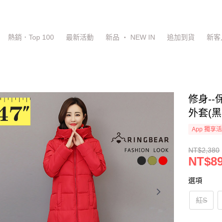
熱銷．Top 100
最新活動
新品 ‧ NEW IN
追加到貨
新客
修身-
外套(黑
App 獨享
NT$2,380
NT$8
選項
紅S