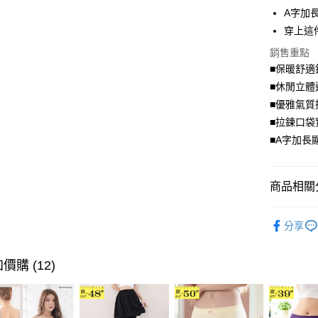
A字加
悠遊付
穿上這
Google Pa
銷售重點
全盈+PAY
■保暖舒適
■休閒立體
大哥付你
■優雅氣質
相關說明
■拉鍊口袋
【大哥付
AFTEE先
1.本服務
■A字加長
2.付款方
相關說明
流程，驗
【關於「A
ATM付款
完成交易
AFTEE
商品相關分
3.實際核
便利好安
4.訂單成
１．簡單
流行．外
消。如遇
２．便利
運送方式
分享
無法說明
３．安心
身型限定
【繳款方
全家取貨
1.分期款
【「AFT
價購 (12)
醒簡訊。
每筆NT$7
１．於結帳
2.透過簡
付」結帳
帳／街口支
付款後全
２．訂單
３．收到繳
每筆NT$7
【注意事