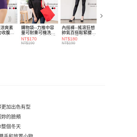
網路銀行／等多元方式進行付款，方視為交易完成。
係由「台灣大哥大股份有限公司」（以下簡稱本公司）所提供，讓
：結帳手續完成當下不需立刻繳費，但若您需要取消訂單，請聯
付款
易時，得透過本服務購買商品或服務，並由商店將買賣／分期付
的店家。未經商家同意取消之訂單仍視為有效，需透過AFTEE
金債權讓與本公司後，依約使用本公司帳單繳交帳款。
繳納相關費用。
0，滿NT$799(含以上)免運費
意付款使用「大哥付你分期」之契約關係目的，商店將以您的個人
否成功請以「AFTEE先享後付 」之結帳頁面顯示為準，若有關於
含姓名、電話或地址）提供予台灣大哥大進項蒐集、處理及利
-涼爽素
購物袋--力推中容
內搭褲--搖滾狂想
加大尺碼--顯瘦超
功／繳費後需取消欲退款等相關疑問，請聯繫「AFTEE先享後
1取貨
力收腹提
量可耐重可機洗烘
帥氣百搭鬆緊腰頭
彈力貼身親膚美腿
公司與您本人進行分期帳單所需資料之確認、核對及更正。
援中心」
https://netprotections.freshdesk.com/support/home
腰三角內
乾環保帆布袋/側背
超彈絲滑薄款仿皮
收腹提臀無痕高腰
0，滿NT$699(含以上)免運費
戶服務條款，請詳閱以下連結：
https://oppay.tw/userRule
NT$170
NT$180
NT$90
.紫L-
包(黑.紅.米F)-
褲(黑XL-6L)-R179
內搭連身褲襪(黑.
NT$190
NT$190
NT$100
項】
7眼圈熊中
B201眼圈熊中大尺
眼圈熊中大尺碼
膚F)-Z63眼圈熊
恩沛科技股份有限公司提供之「AFTEE先享後付」服務完成之
碼
大尺碼
依本服務之必要範圍內提供個人資料，並將交易相關給付款項請
00，滿NT$1,000(含以上)免運費
讓予恩沛科技股份有限公司。
個人資料處理事宜，請瀏覽以下網址：
ee.tw/terms/#terms3
年的使用者請事先徵得法定代理人或監護人之同意方可使用
E先享後付」，若未經同意申辦者引起之損失，本公司不負相關責
AFTEE先享後付」時，將依據個別帳號之用戶狀況，依本公司
核予不同之上限額度；若仍有額度不足之情形，本公司將視審查
用戶進行身份認證。
得更加出色有型
一人註冊多個帳號或使用他人資訊註冊。若發現惡意使用之情
護妳的臉頰
科技股份有限公司將有權停止該用戶之使用額度並採取法律行
你整個冬天
雙手和放置小物