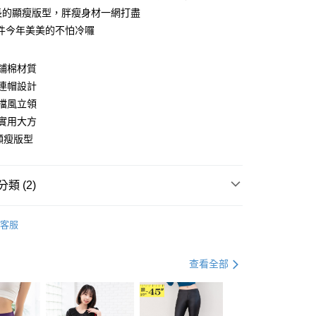
長的顯瘦版型，胖瘦身材一網打盡
件今年美美的不怕冷囉
y
鋪棉材質
連帽設計
分期
擋風立領
實用大方
你分期使用說明】
享後付
由台灣大哥大提供，台灣大哥大用戶可立即使用無須另外申請。
顯瘦版型
式選擇「大哥付你分期」，訂單成立後會自動跳轉到大哥付的交易
證手機門號後，選擇欲分期的期數、繳款截止日，確認付款後即
FTEE先享後付」】
。
先享後付是「在收到商品之後才付款」的支付方式。 讓您購物簡單
類 (2)
准額度、可分期數及費用金額請依後續交易確認頁面所載為準。
心！
立30分鐘內，如未前往確認交易或遇審核未通過，訂單將自動取
：不需註冊會員、不需綁卡、不需儲值。
套
羽絨．鋪棉║外套
「轉專審核」未通過狀況，表示未達大哥付你分期系統評分，恕
：只要手機號碼，簡訊認證，即可結帳。
客服
評估內容。
：先確認商品／服務後，再付款。
．加大尺碼
最大尺碼．3L
式說明】
付款
項不併入電信帳單，「大哥付你分期」於每月結算日後寄送繳費提
EE先享後付」結帳流程】
查看全部
0，滿NT$699(含以上)免運費
方式選擇「AFTEE先享後付」後，將跳轉至「AFTEE先享後
訊連結打開帳單後，可選擇「超商條碼／台灣大直營門市／銀行轉
頁面，進行簡訊認證並確認金額後，即可完成結帳。
付／iPASS MONEY」等通路繳費。
家取貨
成立數日內，您將收到繳費通知簡訊。
費通知簡訊後14天內，點擊此簡訊中的連結，可透過四大超商
0，滿NT$699(含以上)免運費
項】