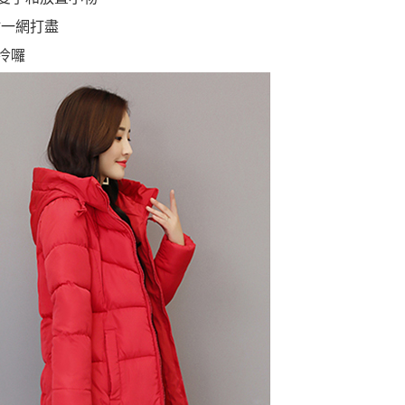
材一網打盡
冷囉