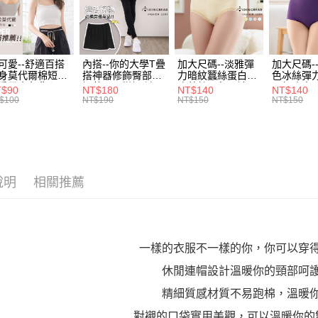
／ATM／
1.本服務
※ 請注意
7-11取貨
用戶於交
絡購買商品
款買賣價
先享後付
每筆NT$7
2.基於同
※ 交易是
資料（包
可愛--舒適百搭
內搭--你的大學T疊
加大尺碼--淡雅彈
加大尺碼-
是否繳費成
付款後7-1
身莫代爾棉短版
搭神器修飾臀部下
力暗紋蠶絲蛋白無
色冰絲彈
用，由本
付客戶支
肩帶素色背心
擺萬用內搭裙/遮臀
痕蕾絲三角內褲
臀無痕中
每筆NT$7
3.完整用
T$90
NT$180
NT$140
NT$140
.黑.灰L-2L)-
裙(黑2L-6L)-Q155
(白.粉.藍.黃XL-
褲(黑.紅.粉
$100
NT$190
NT$150
NT$150
【注意事
582眼圈熊中大
眼圈熊中大尺碼
3L)-L28眼圈熊中
3L)-L1
宅配
１．透過由
碼
大尺碼
大尺碼
交易，需
每筆NT$1
求債權轉
２．關於
https://aft
說明
相關推薦
３．未成
「AFTE
任。
４．使用「
即時審查
結果請求
一樣的衣服不一樣的你，你可以穿
５．嚴禁
休閒連帽設計溫暖你的頸部呵
形，恩沛
動。
精細質感材質不易跑棉，溫暖
對襯的口袋實用美觀，可以溫暖你的