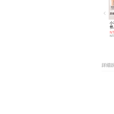
小
修
細
N
(白
NT
U
尺
詳細