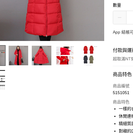
數量
App 結
付款與運
超取滿NT$
付款方式
商品特色
信用卡一
商品編號
5151051
超商取貨
商品特色
LINE Pay
一樣的
休閒連
Apple Pay
精細質
街口支付
對襯的