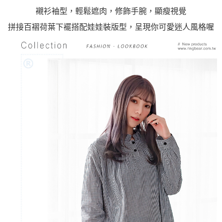
襯衫袖型，輕鬆遮肉，修飾手腕，顯瘦視覺
拼接百褶荷葉下襬搭配娃娃裝版型，呈現你可愛迷人風格喔