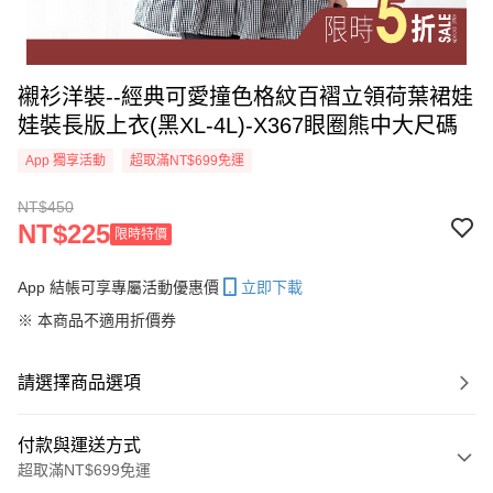
襯衫洋裝--經典可愛撞色格紋百褶立領荷葉裙娃
娃裝長版上衣(黑XL-4L)-X367眼圈熊中大尺碼
App 獨享活動
超取滿NT$699免運
NT$450
NT$225
限時特價
App 結帳可享專屬活動優惠價
立即下載
※ 本商品不適用折價券
請選擇商品選項
付款與運送方式
超取滿NT$699免運