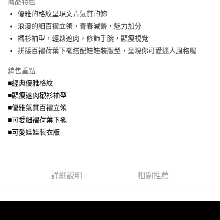
商品特色
【關於「AFTEE先享後付」】
成交易。
ATM付款
AFTEE先享後付是「在收到商品之後才付款」的支付方式。 讓您購物簡單
優雅的格紋呈現文青氣質的妳
3.實際核准額度、可分期數及費用金額請依後續交易確認頁面所載為準。
便利好安心！
4.訂單成立30分鐘內，如未前往確認交易或遇審核未通過，訂單將自動取
浪漫的細百褶立領，青春減齡，魅力加分
１．簡單：不需註冊會員、不需綁卡、不需儲值。
運送方式
消。如遇「轉專審核」未通過狀況，表示未達大哥付你分期系統評分，恕無
２．便利：只要手機號碼，簡訊認證，即可結帳。
襯衫袖型，輕鬆遮肉，修飾手腕，顯瘦視覺
法說明評估內容。
３．安心：先確認商品／服務後，再付款。
全家取貨付款
拼接百褶荷葉下襬搭配娃娃裝版型，呈現你可愛迷人風格喔
【繳款方式說明】
1.分期款項不併入電信帳單，「大哥付你分期」於每月結算日後寄送繳費提
每筆NT$70，滿NT$699(含以上)免運費
【「AFTEE先享後付」結帳流程】
醒簡訊。
銷售重點
１．於結帳方式選擇「AFTEE先享後付」後，將跳轉至「AFTEE先享後付」
2.透過簡訊連結打開帳單後，可選擇「超商條碼／台灣大直營門市／銀行轉
付款後全家取貨
結帳頁面，進行簡訊認證並確認金額後，即可完成結帳。
■經典優雅格紋
帳／街口支付／iPASS MONEY」等通路繳費。
２．訂單成立數日內，您將收到繳費通知簡訊。
每筆NT$70，滿NT$699(含以上)免運費
■顯瘦遮肉襯衫袖型
３．收到繳費通知簡訊後14天內，點擊此簡訊中的連結，可透過四大超商／
【注意事項】
■優雅氣質百褶立領
ATM／網路銀行／等多元方式進行付款，方視為交易完成。
7-11取貨付款
1.本服務係由「台灣大哥大股份有限公司」（以下簡稱本公司）所提供，讓
※ 請注意：結帳手續完成當下不需立刻繳費，但若您需要取消訂單，請聯絡
■可愛細褶荷葉下襬
用戶於交易時，得透過本服務購買商品或服務，並由商店將買賣／分期付款
每筆NT$70，滿NT$799(含以上)免運費
購買商品的店家。未經商家同意取消之訂單仍視為有效，需透過AFTEE先享
買賣價金債權讓與本公司後，依約使用本公司帳單繳交帳款。
■可愛娃娃裝衣版
後付繳納相關費用。
2.基於同意付款使用「大哥付你分期」之契約關係目的，商店將以您的個人
付款後7-11取貨
※ 交易是否成功請以「AFTEE先享後付 」之結帳頁面顯示為準，若有關於
資料（包含姓名、電話或地址）提供予台灣大哥大進項蒐集、處理及利用，
是否繳費成功／繳費後需取消欲退款等相關疑問，請聯繫「AFTEE先享後付
每筆NT$70，滿NT$699(含以上)免運費
由本公司與您本人進行分期帳單所需資料之確認、核對及更正。
客戶支援中心」
https://netprotections.freshdesk.com/support/home
3.完整用戶服務條款，請詳閱以下連結：
https://oppay.tw/userRule
宅配
詳細說明
相關推薦
【注意事項】
１．透過由恩沛科技股份有限公司提供之「AFTEE先享後付」服務完成之交
每筆NT$100，滿NT$1,000(含以上)免運費
易，需依本服務之必要範圍內提供個人資料，並將交易相關給付款項請求債
權轉讓予恩沛科技股份有限公司。
２．關於個人資料處理事宜，請瀏覽以下網址：