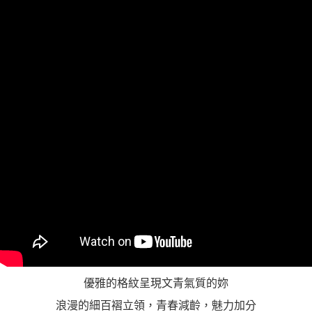
https://aftee.tw/terms/#terms3
３．未成年的使用者請事先徵得法定代理人或監護人之同意方可使用
「AFTEE先享後付」，若未經同意申辦者引起之損失，本公司不負相關責
任。
４．使用「AFTEE先享後付」時，將依據個別帳號之用戶狀況，依本公司即
時審查核予不同之上限額度；若仍有額度不足之情形，本公司將視審查結果
請求用戶進行身份認證。
５．嚴禁一人註冊多個帳號或使用他人資訊註冊。若發現惡意使用之情形，
恩沛科技股份有限公司將有權停止該用戶之使用額度並採取法律行動。
優雅的格紋呈現文青氣質的妳
浪漫的細百褶立領，青春減齡，魅力加分