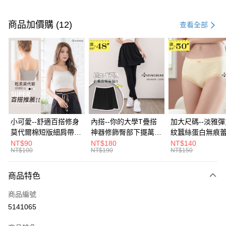
付款方式
信用卡一次付款
商品加價購 (12)
查看全部
超商取貨付款
LINE Pay
Apple Pay
街口支付
悠遊付
小可愛--舒適百搭修身
內搭--你的大學T疊搭
加大尺碼--淡雅
莫代爾棉短版細肩帶素
神器修飾臀部下擺萬用
紋蠶絲蛋白無痕
Google Pay
色背心(白.黑.灰L-2L)-
內搭裙/遮臀裙(黑2L-
角內褲(白.粉.藍.黃
NT$90
NT$180
NT$140
NT$100
NT$190
NT$150
U582眼圈熊中大尺碼
6L)-Q155眼圈熊中大
3L)-L28眼圈熊
全盈+PAY
尺碼
碼
大哥付你分期
商品特色
相關說明
商品編號
【大哥付你分期使用說明】
AFTEE先享後付
1.本服務由台灣大哥大提供，台灣大哥大用戶可立即使用無須另外申請。
5141065
2.付款方式選擇「大哥付你分期」，訂單成立後會自動跳轉到大哥付的交易
相關說明
流程，驗證手機門號後，選擇欲分期的期數、繳款截止日，確認付款後即完