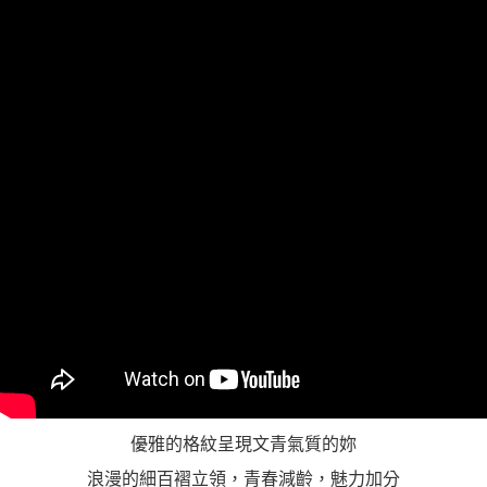
https://aftee.tw/terms/#terms3
３．未成年的使用者請事先徵得法定代理人或監護人之同意方可使用
「AFTEE先享後付」，若未經同意申辦者引起之損失，本公司不負相關責
任。
４．使用「AFTEE先享後付」時，將依據個別帳號之用戶狀況，依本公司即
時審查核予不同之上限額度；若仍有額度不足之情形，本公司將視審查結果
請求用戶進行身份認證。
５．嚴禁一人註冊多個帳號或使用他人資訊註冊。若發現惡意使用之情形，
恩沛科技股份有限公司將有權停止該用戶之使用額度並採取法律行動。
優雅的格紋呈現文青氣質的妳
浪漫的細百褶立領，青春減齡，魅力加分