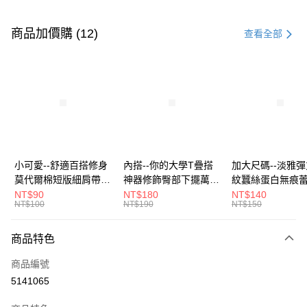
付款方式
信用卡一次付款
商品加價購 (12)
查看全部
超商取貨付款
LINE Pay
Apple Pay
街口支付
悠遊付
小可愛--舒適百搭修身
內搭--你的大學T疊搭
加大尺碼--淡雅
莫代爾棉短版細肩帶素
神器修飾臀部下擺萬用
紋蠶絲蛋白無痕
Google Pay
色背心(白.黑.灰L-2L)-
內搭裙/遮臀裙(黑2L-
角內褲(白.粉.藍.黃
NT$90
NT$180
NT$140
NT$100
NT$190
NT$150
U582眼圈熊中大尺碼
6L)-Q155眼圈熊中大
3L)-L28眼圈熊
全盈+PAY
尺碼
碼
大哥付你分期
商品特色
相關說明
商品編號
【大哥付你分期使用說明】
AFTEE先享後付
1.本服務由台灣大哥大提供，台灣大哥大用戶可立即使用無須另外申請。
5141065
2.付款方式選擇「大哥付你分期」，訂單成立後會自動跳轉到大哥付的交易
相關說明
流程，驗證手機門號後，選擇欲分期的期數、繳款截止日，確認付款後即完