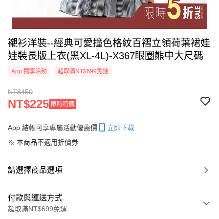
襯衫洋裝--經典可愛撞色格紋百褶立領荷葉裙娃
娃裝長版上衣(黑XL-4L)-X367眼圈熊中大尺碼
App 獨享活動
超取滿NT$699免運
NT$450
NT$225
限時特價
App 結帳可享專屬活動優惠價
立即下載
※ 本商品不適用折價券
請選擇商品選項
付款與運送方式
超取滿NT$699免運