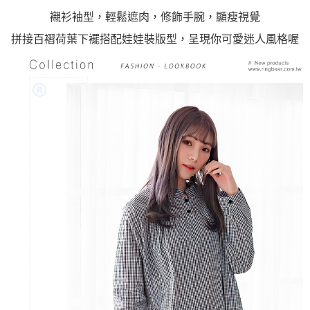
襯衫袖型，輕鬆遮肉，修飾手腕，顯瘦視覺
拼接百褶荷葉下襬搭配娃娃裝版型，呈現你可愛迷人風格喔