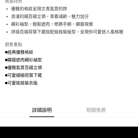
商品特色
【關於「AFTEE先享後付」】
成交易。
ATM付款
AFTEE先享後付是「在收到商品之後才付款」的支付方式。 讓您購物簡單
優雅的格紋呈現文青氣質的妳
3.實際核准額度、可分期數及費用金額請依後續交易確認頁面所載為準。
便利好安心！
4.訂單成立30分鐘內，如未前往確認交易或遇審核未通過，訂單將自動取
浪漫的細百褶立領，青春減齡，魅力加分
１．簡單：不需註冊會員、不需綁卡、不需儲值。
運送方式
消。如遇「轉專審核」未通過狀況，表示未達大哥付你分期系統評分，恕無
２．便利：只要手機號碼，簡訊認證，即可結帳。
襯衫袖型，輕鬆遮肉，修飾手腕，顯瘦視覺
法說明評估內容。
３．安心：先確認商品／服務後，再付款。
全家取貨付款
拼接百褶荷葉下襬搭配娃娃裝版型，呈現你可愛迷人風格喔
【繳款方式說明】
1.分期款項不併入電信帳單，「大哥付你分期」於每月結算日後寄送繳費提
每筆NT$70，滿NT$699(含以上)免運費
【「AFTEE先享後付」結帳流程】
醒簡訊。
銷售重點
１．於結帳方式選擇「AFTEE先享後付」後，將跳轉至「AFTEE先享後付」
2.透過簡訊連結打開帳單後，可選擇「超商條碼／台灣大直營門市／銀行轉
付款後全家取貨
結帳頁面，進行簡訊認證並確認金額後，即可完成結帳。
■經典優雅格紋
帳／街口支付／iPASS MONEY」等通路繳費。
２．訂單成立數日內，您將收到繳費通知簡訊。
每筆NT$70，滿NT$699(含以上)免運費
■顯瘦遮肉襯衫袖型
３．收到繳費通知簡訊後14天內，點擊此簡訊中的連結，可透過四大超商／
【注意事項】
■優雅氣質百褶立領
ATM／網路銀行／等多元方式進行付款，方視為交易完成。
7-11取貨付款
1.本服務係由「台灣大哥大股份有限公司」（以下簡稱本公司）所提供，讓
※ 請注意：結帳手續完成當下不需立刻繳費，但若您需要取消訂單，請聯絡
■可愛細褶荷葉下襬
用戶於交易時，得透過本服務購買商品或服務，並由商店將買賣／分期付款
每筆NT$70，滿NT$799(含以上)免運費
購買商品的店家。未經商家同意取消之訂單仍視為有效，需透過AFTEE先享
買賣價金債權讓與本公司後，依約使用本公司帳單繳交帳款。
■可愛娃娃裝衣版
後付繳納相關費用。
2.基於同意付款使用「大哥付你分期」之契約關係目的，商店將以您的個人
付款後7-11取貨
※ 交易是否成功請以「AFTEE先享後付 」之結帳頁面顯示為準，若有關於
資料（包含姓名、電話或地址）提供予台灣大哥大進項蒐集、處理及利用，
是否繳費成功／繳費後需取消欲退款等相關疑問，請聯繫「AFTEE先享後付
每筆NT$70，滿NT$699(含以上)免運費
由本公司與您本人進行分期帳單所需資料之確認、核對及更正。
客戶支援中心」
https://netprotections.freshdesk.com/support/home
3.完整用戶服務條款，請詳閱以下連結：
https://oppay.tw/userRule
宅配
詳細說明
相關推薦
【注意事項】
１．透過由恩沛科技股份有限公司提供之「AFTEE先享後付」服務完成之交
每筆NT$100，滿NT$1,000(含以上)免運費
易，需依本服務之必要範圍內提供個人資料，並將交易相關給付款項請求債
權轉讓予恩沛科技股份有限公司。
２．關於個人資料處理事宜，請瀏覽以下網址：