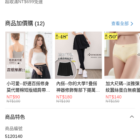
超取滿NT$699免運
付款方式
信用卡一次付款
商品加價購 (12)
查看全部
超商取貨付款
LINE Pay
Apple Pay
街口支付
悠遊付
小可愛--舒適百搭修身
內搭--你的大學T疊搭
加大尺碼--淡雅
莫代爾棉短版細肩帶素
神器修飾臀部下擺萬用
紋蠶絲蛋白無痕
Google Pay
色背心(白.黑.灰L-2L)-
內搭裙/遮臀裙(黑2L-
角內褲(白.粉.藍.黃
NT$90
NT$180
NT$140
NT$100
NT$190
NT$150
U582眼圈熊中大尺碼
6L)-Q155眼圈熊中大
3L)-L28眼圈熊
全盈+PAY
尺碼
碼
大哥付你分期
商品特色
相關說明
商品編號
【大哥付你分期使用說明】
AFTEE先享後付
1.本服務由台灣大哥大提供，台灣大哥大用戶可立即使用無須另外申請。
5120140