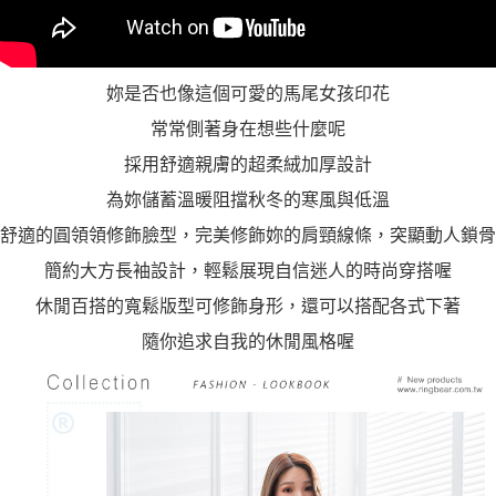
妳是否也像這個可愛的馬尾女孩印花
常常側著身在想些什麼呢
採用舒適親膚的超柔絨加厚設計
為妳儲蓄溫暖阻擋秋冬的寒風與低溫
舒適的圓領領修飾臉型，完美修飾妳的肩頸線條，突顯動人鎖骨
簡約大方長袖設計，輕鬆展現自信迷人的時尚穿搭喔
休閒百搭的寬鬆版型可修飾身形，還可以搭配各式下著
隨你追求自我的休閒風格喔