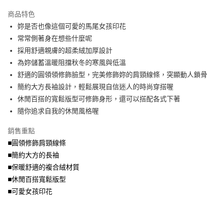
2.付款方式選擇「大哥付你分期」，訂單成立後會自動跳轉到大哥付的交易
相關說明
流程，驗證手機門號後，選擇欲分期的期數、繳款截止日，確認付款後即完
商品特色
【關於「AFTEE先享後付」】
成交易。
ATM付款
AFTEE先享後付是「在收到商品之後才付款」的支付方式。 讓您購物簡單
妳是否也像這個可愛的馬尾女孩印花
3.實際核准額度、可分期數及費用金額請依後續交易確認頁面所載為準。
便利好安心！
4.訂單成立30分鐘內，如未前往確認交易或遇審核未通過，訂單將自動取
常常側著身在想些什麼呢
１．簡單：不需註冊會員、不需綁卡、不需儲值。
運送方式
消。如遇「轉專審核」未通過狀況，表示未達大哥付你分期系統評分，恕無
２．便利：只要手機號碼，簡訊認證，即可結帳。
採用舒適親膚的超柔絨加厚設計
法說明評估內容。
３．安心：先確認商品／服務後，再付款。
全家取貨付款
為妳儲蓄溫暖阻擋秋冬的寒風與低溫
【繳款方式說明】
1.分期款項不併入電信帳單，「大哥付你分期」於每月結算日後寄送繳費提
每筆NT$70，滿NT$699(含以上)免運費
舒適的圓領領修飾臉型，完美修飾妳的肩頸線條，突顯動人鎖骨
【「AFTEE先享後付」結帳流程】
醒簡訊。
１．於結帳方式選擇「AFTEE先享後付」後，將跳轉至「AFTEE先享後付」
簡約大方長袖設計，輕鬆展現自信迷人的時尚穿搭喔
2.透過簡訊連結打開帳單後，可選擇「超商條碼／台灣大直營門市／銀行轉
付款後全家取貨
結帳頁面，進行簡訊認證並確認金額後，即可完成結帳。
帳／街口支付／iPASS MONEY」等通路繳費。
休閒百搭的寬鬆版型可修飾身形，還可以搭配各式下著
２．訂單成立數日內，您將收到繳費通知簡訊。
每筆NT$70，滿NT$699(含以上)免運費
３．收到繳費通知簡訊後14天內，點擊此簡訊中的連結，可透過四大超商／
隨你追求自我的休閒風格喔
【注意事項】
ATM／網路銀行／等多元方式進行付款，方視為交易完成。
7-11取貨付款
1.本服務係由「台灣大哥大股份有限公司」（以下簡稱本公司）所提供，讓
※ 請注意：結帳手續完成當下不需立刻繳費，但若您需要取消訂單，請聯絡
銷售重點
用戶於交易時，得透過本服務購買商品或服務，並由商店將買賣／分期付款
每筆NT$70，滿NT$799(含以上)免運費
購買商品的店家。未經商家同意取消之訂單仍視為有效，需透過AFTEE先享
買賣價金債權讓與本公司後，依約使用本公司帳單繳交帳款。
■圓領修飾肩頸線條
後付繳納相關費用。
2.基於同意付款使用「大哥付你分期」之契約關係目的，商店將以您的個人
付款後7-11取貨
※ 交易是否成功請以「AFTEE先享後付 」之結帳頁面顯示為準，若有關於
■簡約大方的長袖
資料（包含姓名、電話或地址）提供予台灣大哥大進項蒐集、處理及利用，
是否繳費成功／繳費後需取消欲退款等相關疑問，請聯繫「AFTEE先享後付
■保暖舒適的複合絨材質
每筆NT$70，滿NT$699(含以上)免運費
由本公司與您本人進行分期帳單所需資料之確認、核對及更正。
客戶支援中心」
https://netprotections.freshdesk.com/support/home
3.完整用戶服務條款，請詳閱以下連結：
https://oppay.tw/userRule
■休閒百搭寬鬆版型
宅配
【注意事項】
■可愛女孩印花
１．透過由恩沛科技股份有限公司提供之「AFTEE先享後付」服務完成之交
每筆NT$100，滿NT$1,000(含以上)免運費
易，需依本服務之必要範圍內提供個人資料，並將交易相關給付款項請求債
權轉讓予恩沛科技股份有限公司。