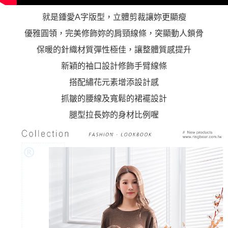
就是鍾愛A字版型，立體剪裁讓妳更顯瘦
優雅圓領，完美修飾妳的肩頸線條，突顯動人鎖骨
保暖的針織材質彈性極佳，讓整體質感提升
新穎的袖口設計修飾手臂線條
搭配繡花元素增添設計感
抓皺的腰線及寬鬆的裙襬設計
腿型拉長妳的身材比例喔