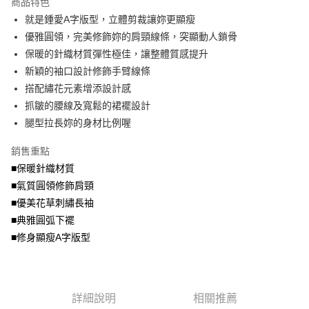
商品特色
【關於「AFTEE先享後付」】
成交易。
ATM付款
AFTEE先享後付是「在收到商品之後才付款」的支付方式。 讓您購物簡單
就是鍾愛A字版型，立體剪裁讓妳更顯瘦
3.實際核准額度、可分期數及費用金額請依後續交易確認頁面所載為準。
便利好安心！
4.訂單成立30分鐘內，如未前往確認交易或遇審核未通過，訂單將自動取
優雅圓領，完美修飾妳的肩頸線條，突顯動人鎖骨
１．簡單：不需註冊會員、不需綁卡、不需儲值。
運送方式
消。如遇「轉專審核」未通過狀況，表示未達大哥付你分期系統評分，恕無
２．便利：只要手機號碼，簡訊認證，即可結帳。
保暖的針織材質彈性極佳，讓整體質感提升
法說明評估內容。
３．安心：先確認商品／服務後，再付款。
全家取貨付款
新穎的袖口設計修飾手臂線條
【繳款方式說明】
1.分期款項不併入電信帳單，「大哥付你分期」於每月結算日後寄送繳費提
每筆NT$70，滿NT$699(含以上)免運費
搭配繡花元素增添設計感
【「AFTEE先享後付」結帳流程】
醒簡訊。
１．於結帳方式選擇「AFTEE先享後付」後，將跳轉至「AFTEE先享後付」
抓皺的腰線及寬鬆的裙襬設計
2.透過簡訊連結打開帳單後，可選擇「超商條碼／台灣大直營門市／銀行轉
付款後全家取貨
結帳頁面，進行簡訊認證並確認金額後，即可完成結帳。
帳／街口支付／iPASS MONEY」等通路繳費。
腿型拉長妳的身材比例喔
２．訂單成立數日內，您將收到繳費通知簡訊。
每筆NT$70，滿NT$699(含以上)免運費
３．收到繳費通知簡訊後14天內，點擊此簡訊中的連結，可透過四大超商／
【注意事項】
銷售重點
ATM／網路銀行／等多元方式進行付款，方視為交易完成。
7-11取貨付款
1.本服務係由「台灣大哥大股份有限公司」（以下簡稱本公司）所提供，讓
※ 請注意：結帳手續完成當下不需立刻繳費，但若您需要取消訂單，請聯絡
■保暖針織材質
用戶於交易時，得透過本服務購買商品或服務，並由商店將買賣／分期付款
每筆NT$70，滿NT$799(含以上)免運費
購買商品的店家。未經商家同意取消之訂單仍視為有效，需透過AFTEE先享
買賣價金債權讓與本公司後，依約使用本公司帳單繳交帳款。
■氣質圓領修飾肩頸
後付繳納相關費用。
2.基於同意付款使用「大哥付你分期」之契約關係目的，商店將以您的個人
付款後7-11取貨
※ 交易是否成功請以「AFTEE先享後付 」之結帳頁面顯示為準，若有關於
■優美花草刺繡長袖
資料（包含姓名、電話或地址）提供予台灣大哥大進項蒐集、處理及利用，
是否繳費成功／繳費後需取消欲退款等相關疑問，請聯繫「AFTEE先享後付
■典雅圓弧下襬
每筆NT$70，滿NT$699(含以上)免運費
由本公司與您本人進行分期帳單所需資料之確認、核對及更正。
客戶支援中心」
https://netprotections.freshdesk.com/support/home
3.完整用戶服務條款，請詳閱以下連結：
https://oppay.tw/userRule
■修身顯瘦A字版型
宅配
【注意事項】
１．透過由恩沛科技股份有限公司提供之「AFTEE先享後付」服務完成之交
每筆NT$100，滿NT$1,000(含以上)免運費
易，需依本服務之必要範圍內提供個人資料，並將交易相關給付款項請求債
權轉讓予恩沛科技股份有限公司。
詳細說明
相關推薦
２．關於個人資料處理事宜，請瀏覽以下網址：