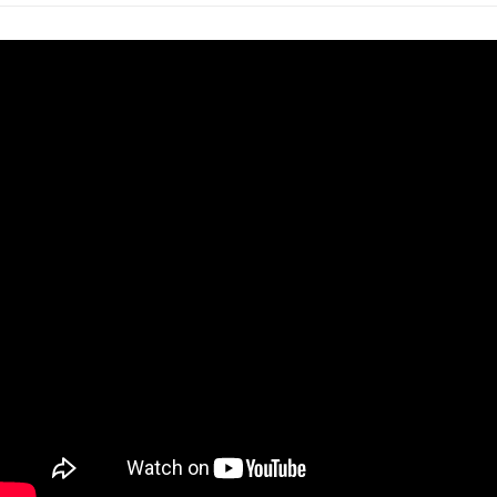
https://aftee.tw/terms/#terms3
３．未成年的使用者請事先徵得法定代理人或監護人之同意方可使用
「AFTEE先享後付」，若未經同意申辦者引起之損失，本公司不負相關責
任。
４．使用「AFTEE先享後付」時，將依據個別帳號之用戶狀況，依本公司即
時審查核予不同之上限額度；若仍有額度不足之情形，本公司將視審查結果
請求用戶進行身份認證。
５．嚴禁一人註冊多個帳號或使用他人資訊註冊。若發現惡意使用之情形，
恩沛科技股份有限公司將有權停止該用戶之使用額度並採取法律行動。