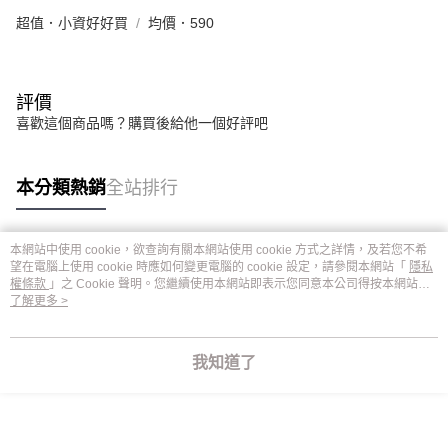
超值．小資好好買
均價．590
評價
喜歡這個商品嗎？購買後給他一個好評吧
本分類熱銷
全站排行
本網站中使用 cookie，欲查詢有關本網站使用 cookie 方式之詳情，及若您不希
熱門標籤
望在電腦上使用 cookie 時應如何變更電腦的 cookie 設定，請參閱本網站「
隱私
權條款
」之 Cookie 聲明。您繼續使用本網站即表示您同意本公司得按本網站使
用條款之 Cookie 聲明使用 cookie。
了解更多 >
我知道了