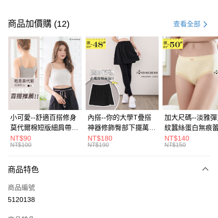
付款方式
信用卡一次付款
商品加價購 (12)
查看全部
超商取貨付款
LINE Pay
Apple Pay
街口支付
悠遊付
小可愛--舒適百搭修身
內搭--你的大學T疊搭
加大尺碼--淡雅
莫代爾棉短版細肩帶素
神器修飾臀部下擺萬用
紋蠶絲蛋白無痕
Google Pay
色背心(白.黑.灰L-2L)-
內搭裙/遮臀裙(黑2L-
角內褲(白.粉.藍.黃
NT$90
NT$180
NT$140
NT$100
NT$190
NT$150
U582眼圈熊中大尺碼
6L)-Q155眼圈熊中大
3L)-L28眼圈熊
全盈+PAY
尺碼
碼
大哥付你分期
商品特色
相關說明
商品編號
【大哥付你分期使用說明】
AFTEE先享後付
1.本服務由台灣大哥大提供，台灣大哥大用戶可立即使用無須另外申請。
5120138
2.付款方式選擇「大哥付你分期」，訂單成立後會自動跳轉到大哥付的交易
相關說明
流程，驗證手機門號後，選擇欲分期的期數、繳款截止日，確認付款後即完