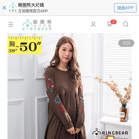
眼圈熊大尺碼
開啟APP
立刻使用官方APP
0
1
/
10