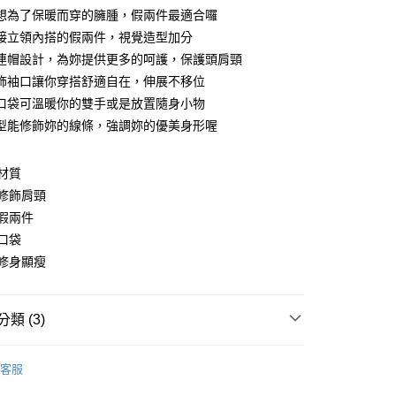
想為了保暖而穿的臃腫，假兩件最適合囉
接立領內搭的假兩件，視覺造型加分
連帽設計，為妳提供更多的呵護，保護頭肩頸
飾袖口讓你穿搭舒適自在，伸展不移位
口袋可溫暖你的雙手或是放置隨身小物
型能修飾妳的線條，強調妳的優美身形喔
y
材質
修飾肩頸
分期
假兩件
口袋
你分期使用說明】
享後付
由台灣大哥大提供，台灣大哥大用戶可立即使用無須另外申請。
修身顯瘦
式選擇「大哥付你分期」，訂單成立後會自動跳轉到大哥付的交易
證手機門號後，選擇欲分期的期數、繳款截止日，確認付款後即
FTEE先享後付」】
。
先享後付是「在收到商品之後才付款」的支付方式。 讓您購物簡單
類 (3)
准額度、可分期數及費用金額請依後續交易確認頁面所載為準。
心！
立30分鐘內，如未前往確認交易或遇審核未通過，訂單將自動取
：不需註冊會員、不需綁卡、不需儲值。
身裙
長袖洋裝
「轉專審核」未通過狀況，表示未達大哥付你分期系統評分，恕
：只要手機號碼，簡訊認證，即可結帳。
客服
評估內容。
：先確認商品／服務後，再付款。
．加大尺碼
最大尺碼．3L
式說明】