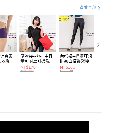
付款
項不併入電信帳單，「大哥付你分期」於每月結算日後寄送繳費提
EE先享後付」結帳流程】
．5折UP!
秋冬百變穿搭．７５折起
查看全部
0，滿NT$699(含以上)免運費
方式選擇「AFTEE先享後付」後，將跳轉至「AFTEE先享後
訊連結打開帳單後，可選擇「超商條碼／台灣大直營門市／銀行轉
頁面，進行簡訊認證並確認金額後，即可完成結帳。
付／iPASS MONEY」等通路繳費。
家取貨
成立數日內，您將收到繳費通知簡訊。
費通知簡訊後14天內，點擊此簡訊中的連結，可透過四大超商
0，滿NT$699(含以上)免運費
項】
網路銀行／等多元方式進行付款，方視為交易完成。
係由「台灣大哥大股份有限公司」（以下簡稱本公司）所提供，讓
：結帳手續完成當下不需立刻繳費，但若您需要取消訂單，請聯
付款
易時，得透過本服務購買商品或服務，並由商店將買賣／分期付
的店家。未經商家同意取消之訂單仍視為有效，需透過AFTEE
金債權讓與本公司後，依約使用本公司帳單繳交帳款。
繳納相關費用。
0，滿NT$799(含以上)免運費
意付款使用「大哥付你分期」之契約關係目的，商店將以您的個人
否成功請以「AFTEE先享後付 」之結帳頁面顯示為準，若有關於
含姓名、電話或地址）提供予台灣大哥大進項蒐集、處理及利
-涼爽素
購物袋--力推中容
內搭褲--搖滾狂想
加大尺碼--顯瘦超
功／繳費後需取消欲退款等相關疑問，請聯繫「AFTEE先享後
1取貨
力收腹提
量可耐重可機洗烘
帥氣百搭鬆緊腰頭
彈力貼身親膚美腿
公司與您本人進行分期帳單所需資料之確認、核對及更正。
援中心」
https://netprotections.freshdesk.com/support/home
腰三角內
乾環保帆布袋/側背
超彈絲滑薄款仿皮
收腹提臀無痕高腰
0，滿NT$699(含以上)免運費
戶服務條款，請詳閱以下連結：
https://oppay.tw/userRule
NT$170
NT$180
NT$90
.紫L-
包(黑.紅.米F)-
褲(黑XL-6L)-R179
內搭連身褲襪(黑.
NT$190
NT$190
NT$100
項】
7眼圈熊中
B201眼圈熊中大尺
眼圈熊中大尺碼
膚F)-Z63眼圈熊
恩沛科技股份有限公司提供之「AFTEE先享後付」服務完成之
碼
大尺碼
依本服務之必要範圍內提供個人資料，並將交易相關給付款項請
00，滿NT$1,000(含以上)免運費
讓予恩沛科技股份有限公司。
個人資料處理事宜，請瀏覽以下網址：
ee.tw/terms/#terms3
年的使用者請事先徵得法定代理人或監護人之同意方可使用
E先享後付」，若未經同意申辦者引起之損失，本公司不負相關責
AFTEE先享後付」時，將依據個別帳號之用戶狀況，依本公司
核予不同之上限額度；若仍有額度不足之情形，本公司將視審查
用戶進行身份認證。