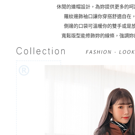
休閒的連帽設計，為妳提供更多的呵
羅紋邊飾袖口讓你穿搭舒適自在
側邊的口袋可溫暖你的雙手或是
寬鬆版型能修飾妳的線條，強調妳