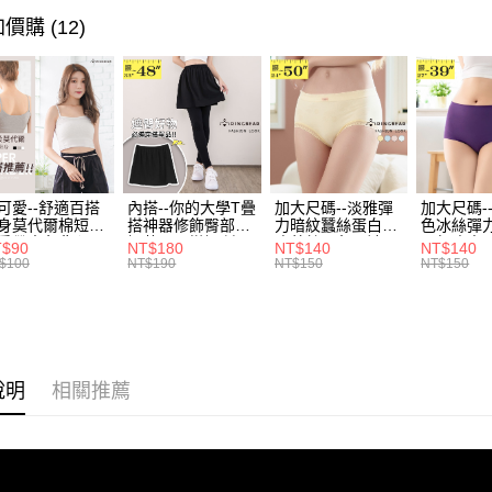
全家取貨
1.分期款
【「AFT
🐦秋冬出清
價購 (12)
醒簡訊。
每筆NT$7
１．於結帳
2.透過簡
付」結帳
帳／街口支
付款後全
２．訂單
３．收到繳
每筆NT$7
【注意事
／ATM／
1.本服務
※ 請注意
7-11取貨
用戶於交
絡購買商品
款買賣價
先享後付
每筆NT$7
2.基於同
※ 交易是
資料（包
可愛--舒適百搭
內搭--你的大學T疊
加大尺碼--淡雅彈
加大尺碼-
是否繳費成
付款後7-1
身莫代爾棉短版
搭神器修飾臀部下
力暗紋蠶絲蛋白無
色冰絲彈
用，由本
付客戶支
肩帶素色背心
擺萬用內搭裙/遮臀
痕蕾絲三角內褲
臀無痕中
每筆NT$7
3.完整用
T$90
NT$180
NT$140
NT$140
.黑.灰L-2L)-
裙(黑2L-6L)-Q155
(白.粉.藍.黃XL-
褲(黑.紅.粉
$100
NT$190
NT$150
NT$150
【注意事
582眼圈熊中大
眼圈熊中大尺碼
3L)-L28眼圈熊中
3L)-L1
宅配
１．透過由
碼
大尺碼
大尺碼
交易，需
每筆NT$1
求債權轉
２．關於
https://aft
說明
相關推薦
３．未成
「AFTE
任。
４．使用「
即時審查
結果請求