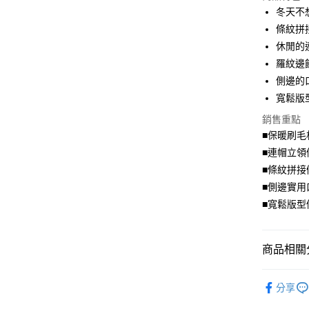
LINE Pay
冬天不
條紋拼
Apple Pay
休閒的
街口支付
羅紋邊
側邊的
悠遊付
寬鬆版
Google Pa
銷售重點
全盈+PAY
■保暖刷毛
■連帽立領
大哥付你
■條紋拼接
相關說明
■側邊實用
【大哥付
AFTEE先
1.本服務
■寬鬆版型
2.付款方
相關說明
流程，驗
【關於「A
ATM付款
完成交易
AFTEE
商品相關分
3.實際核
便利好安
4.訂單成
１．簡單
洋裝．連
消。如遇
２．便利
運送方式
分享
無法說明
３．安心
身型限定
【繳款方