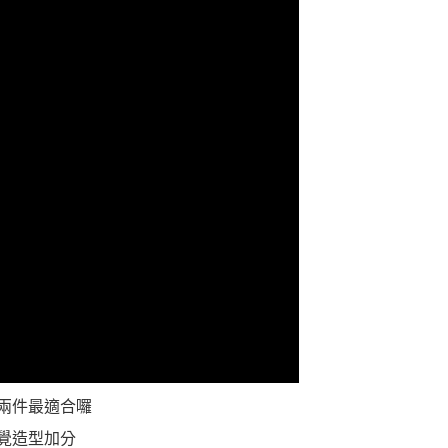
一人註冊多個帳號或使用他人資訊註冊。若發現惡意使用之情
科技股份有限公司將有權停止該用戶之使用額度並採取法律行
兩件最適合囉
覺造型加分