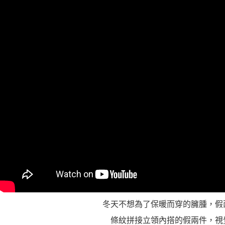
５．嚴禁
形，恩沛
動。
冬天不想為了保暖而穿的臃腫，假
條紋拼接立領內搭的假兩件，視