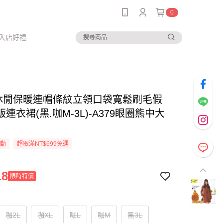
0
入店好禮
-休閒保暖連帽條紋立領口袋寬鬆刷毛假
連衣裙(黑.咖M-3L)-A379眼圈熊中大
活動
超取滿NT$699免運
18
限時特價
咖2L
咖XL
咖L
咖M
黑3L