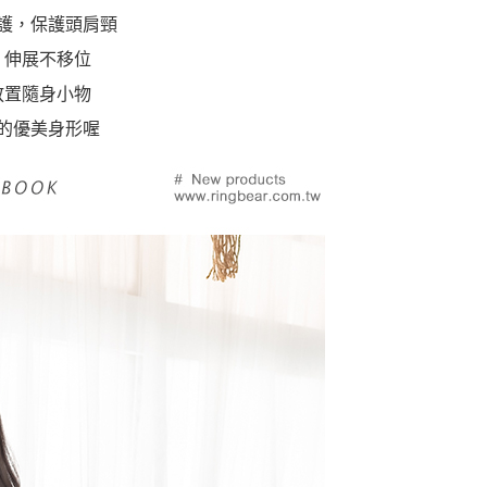
護，保護頭肩頸
，伸展不移位
放置隨身小物
的優美身形喔