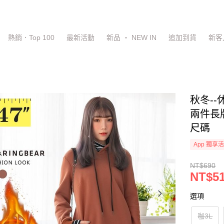
熱銷．Top 100
最新活動
新品 ‧ NEW IN
追加到貨
新客
秋冬-
兩件長版
尺碼
App 獨享
NT$690
NT$5
選項
咖3L