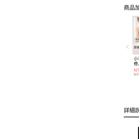
商品加
小
修
細
N
(白
NT
U
尺
詳細