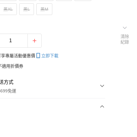
黑XL
黑L
黑M
清除
紀錄
帳可享專屬活動優惠價
立即下載
不適用折價券
送方式
699免運
次付款
付款