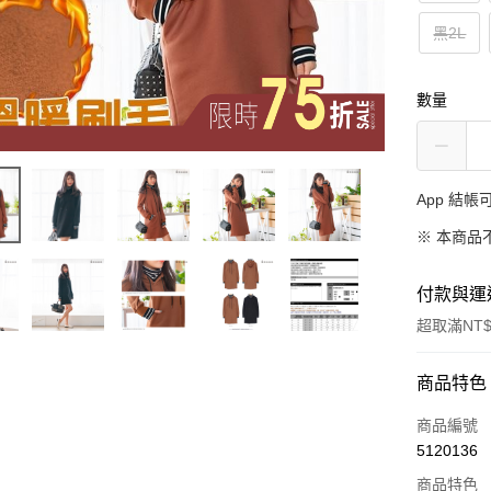
黑2L
數量
App 結
※ 本商品
付款與運
超取滿NT$
付款方式
商品特色
信用卡一
商品編號
5120136
超商取貨
商品特色