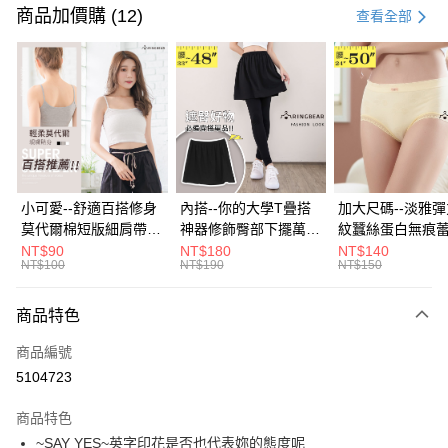
信用卡一次付款
商品加價購 (12)
查看全部
超商取貨付款
LINE Pay
Apple Pay
街口支付
悠遊付
小可愛--舒適百搭修身
內搭--你的大學T疊搭
加大尺碼--淡雅
莫代爾棉短版細肩帶素
神器修飾臀部下擺萬用
紋蠶絲蛋白無痕
Google Pay
色背心(白.黑.灰L-2L)-
內搭裙/遮臀裙(黑2L-
角內褲(白.粉.藍.黃
NT$90
NT$180
NT$140
NT$100
NT$190
NT$150
U582眼圈熊中大尺碼
6L)-Q155眼圈熊中大
3L)-L28眼圈熊
全盈+PAY
尺碼
碼
大哥付你分期
商品特色
相關說明
商品編號
【大哥付你分期使用說明】
AFTEE先享後付
1.本服務由台灣大哥大提供，台灣大哥大用戶可立即使用無須另外申請。
5104723
2.付款方式選擇「大哥付你分期」，訂單成立後會自動跳轉到大哥付的交易
相關說明
流程，驗證手機門號後，選擇欲分期的期數、繳款截止日，確認付款後即完
商品特色
【關於「AFTEE先享後付」】
成交易。
ATM付款
AFTEE先享後付是「在收到商品之後才付款」的支付方式。 讓您購物簡單
~SAY YES~英字印花是否也代表妳的態度呢
3.實際核准額度、可分期數及費用金額請依後續交易確認頁面所載為準。