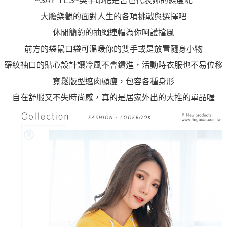
~SAY YES~英字印花是否也代表妳的態度呢
大膽樂觀的面對人生的各項挑戰與選擇吧
休閒簡約的抽繩連帽為你呵護擋風
前方的袋鼠口袋可溫暖你的雙手或是放置隨身小物
羅紋袖口的貼心設計讓冷風不會鑽進，活動時衣服也不易位移
寬鬆版型遮肉顯瘦，包容各種身形
自在舒服又不失時尚感，真的是居家外出的大推的單品喔