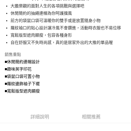
便利好安心！
4.訂單成立30分鐘內，如未前往確認交易或遇審核未通過，訂單將自動取
大膽樂觀的面對人生的各項挑戰與選擇吧
１．簡單：不需註冊會員、不需綁卡、不需儲值。
運送方式
消。如遇「轉專審核」未通過狀況，表示未達大哥付你分期系統評分，恕無
２．便利：只要手機號碼，簡訊認證，即可結帳。
休閒簡約的抽繩連帽為你呵護擋風
法說明評估內容。
３．安心：先確認商品／服務後，再付款。
全家取貨付款
前方的袋鼠口袋可溫暖你的雙手或是放置隨身小物
【繳款方式說明】
1.分期款項不併入電信帳單，「大哥付你分期」於每月結算日後寄送繳費提
每筆NT$70，滿NT$699(含以上)免運費
羅紋袖口的貼心設計讓冷風不會鑽進，活動時衣服也不易位移
【「AFTEE先享後付」結帳流程】
醒簡訊。
１．於結帳方式選擇「AFTEE先享後付」後，將跳轉至「AFTEE先享後付」
寬鬆版型遮肉顯瘦，包容各種身形
2.透過簡訊連結打開帳單後，可選擇「超商條碼／台灣大直營門市／銀行轉
付款後全家取貨
結帳頁面，進行簡訊認證並確認金額後，即可完成結帳。
帳／街口支付／iPASS MONEY」等通路繳費。
自在舒服又不失時尚感，真的是居家外出的大推的單品喔
２．訂單成立數日內，您將收到繳費通知簡訊。
每筆NT$70，滿NT$699(含以上)免運費
３．收到繳費通知簡訊後14天內，點擊此簡訊中的連結，可透過四大超商／
【注意事項】
銷售重點
ATM／網路銀行／等多元方式進行付款，方視為交易完成。
7-11取貨付款
1.本服務係由「台灣大哥大股份有限公司」（以下簡稱本公司）所提供，讓
※ 請注意：結帳手續完成當下不需立刻繳費，但若您需要取消訂單，請聯絡
■休閒簡約連帽設計
用戶於交易時，得透過本服務購買商品或服務，並由商店將買賣／分期付款
每筆NT$70，滿NT$799(含以上)免運費
購買商品的店家。未經商家同意取消之訂單仍視為有效，需透過AFTEE先享
買賣價金債權讓與本公司後，依約使用本公司帳單繳交帳款。
■趣味英字印花
後付繳納相關費用。
2.基於同意付款使用「大哥付你分期」之契約關係目的，商店將以您的個人
付款後7-11取貨
※ 交易是否成功請以「AFTEE先享後付 」之結帳頁面顯示為準，若有關於
■袋鼠口袋可置小物
資料（包含姓名、電話或地址）提供予台灣大哥大進項蒐集、處理及利用，
是否繳費成功／繳費後需取消欲退款等相關疑問，請聯繫「AFTEE先享後付
■羅紋邊飾袖子下襬
每筆NT$70，滿NT$699(含以上)免運費
由本公司與您本人進行分期帳單所需資料之確認、核對及更正。
客戶支援中心」
https://netprotections.freshdesk.com/support/home
3.完整用戶服務條款，請詳閱以下連結：
https://oppay.tw/userRule
■寬鬆版型遮肉顯瘦
宅配
【注意事項】
１．透過由恩沛科技股份有限公司提供之「AFTEE先享後付」服務完成之交
每筆NT$100，滿NT$1,000(含以上)免運費
易，需依本服務之必要範圍內提供個人資料，並將交易相關給付款項請求債
權轉讓予恩沛科技股份有限公司。
詳細說明
相關推薦
２．關於個人資料處理事宜，請瀏覽以下網址：
https://aftee.tw/terms/#terms3
３．未成年的使用者請事先徵得法定代理人或監護人之同意方可使用