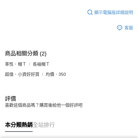
顯示電腦版詳細說明
客服
商品相關分類 (2)
率性．帽Ｔ
長袖帽Ｔ
超值．小資好好買
均價．350
評價
喜歡這個商品嗎？購買後給他一個好評吧
本分類熱銷
全站排行