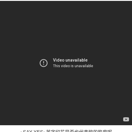
「AFTEE先享後付」，若未經同意申辦者引起之損失，本公司不負相關責
任。
４．使用「AFTEE先享後付」時，將依據個別帳號之用戶狀況，依本公司即
時審查核予不同之上限額度；若仍有額度不足之情形，本公司將視審查結果
請求用戶進行身份認證。
５．嚴禁一人註冊多個帳號或使用他人資訊註冊。若發現惡意使用之情形，
恩沛科技股份有限公司將有權停止該用戶之使用額度並採取法律行動。