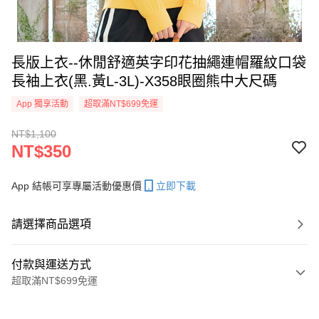
長版上衣--休閒舒適英字印花抽繩連帽羅紋口袋
長袖上衣(黑.黃L-3L)-X358眼圈熊中大尺碼
App 獨享活動
超取滿NT$699免運
NT$1,100
NT$350
App 結帳可享專屬活動優惠價
立即下載
請選擇商品選項
付款與運送方式
超取滿NT$699免運
付款方式