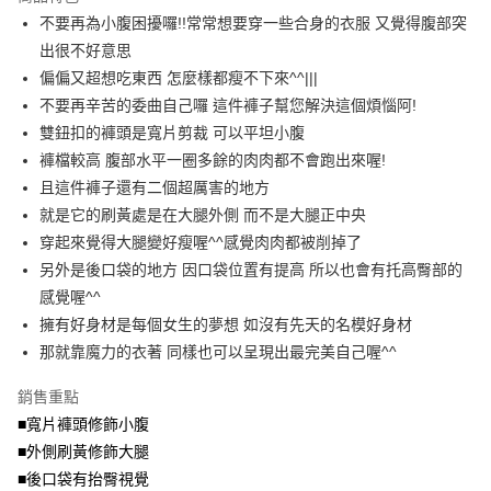
成交易。
ATM付款
AFTEE先享後付是「在收到商品之後才付款」的支付方式。 讓您購物簡單
不要再為小腹困擾囉!!常常想要穿一些合身的衣服 又覺得腹部突
3.實際核准額度、可分期數及費用金額請依後續交易確認頁面所載為準。
便利好安心！
4.訂單成立30分鐘內，如未前往確認交易或遇審核未通過，訂單將自動取
出很不好意思
１．簡單：不需註冊會員、不需綁卡、不需儲值。
運送方式
消。如遇「轉專審核」未通過狀況，表示未達大哥付你分期系統評分，恕無
２．便利：只要手機號碼，簡訊認證，即可結帳。
偏偏又超想吃東西 怎麼樣都瘦不下來^^|||
法說明評估內容。
３．安心：先確認商品／服務後，再付款。
全家取貨付款
不要再辛苦的委曲自己囉 這件褲子幫您解決這個煩惱阿!
【繳款方式說明】
1.分期款項不併入電信帳單，「大哥付你分期」於每月結算日後寄送繳費提
每筆NT$70，滿NT$699(含以上)免運費
雙鈕扣的褲頭是寬片剪裁 可以平坦小腹
【「AFTEE先享後付」結帳流程】
醒簡訊。
１．於結帳方式選擇「AFTEE先享後付」後，將跳轉至「AFTEE先享後付」
褲檔較高 腹部水平一圈多餘的肉肉都不會跑出來喔!
2.透過簡訊連結打開帳單後，可選擇「超商條碼／台灣大直營門市／銀行轉
付款後全家取貨
結帳頁面，進行簡訊認證並確認金額後，即可完成結帳。
帳／街口支付／iPASS MONEY」等通路繳費。
且這件褲子還有二個超厲害的地方
２．訂單成立數日內，您將收到繳費通知簡訊。
每筆NT$70，滿NT$699(含以上)免運費
３．收到繳費通知簡訊後14天內，點擊此簡訊中的連結，可透過四大超商／
就是它的刷黃處是在大腿外側 而不是大腿正中央
【注意事項】
ATM／網路銀行／等多元方式進行付款，方視為交易完成。
穿起來覺得大腿變好瘦喔^^感覺肉肉都被削掉了
7-11取貨付款
1.本服務係由「台灣大哥大股份有限公司」（以下簡稱本公司）所提供，讓
※ 請注意：結帳手續完成當下不需立刻繳費，但若您需要取消訂單，請聯絡
用戶於交易時，得透過本服務購買商品或服務，並由商店將買賣／分期付款
另外是後口袋的地方 因口袋位置有提高 所以也會有托高臀部的
每筆NT$70，滿NT$799(含以上)免運費
購買商品的店家。未經商家同意取消之訂單仍視為有效，需透過AFTEE先享
買賣價金債權讓與本公司後，依約使用本公司帳單繳交帳款。
後付繳納相關費用。
感覺喔^^
2.基於同意付款使用「大哥付你分期」之契約關係目的，商店將以您的個人
付款後7-11取貨
※ 交易是否成功請以「AFTEE先享後付 」之結帳頁面顯示為準，若有關於
資料（包含姓名、電話或地址）提供予台灣大哥大進項蒐集、處理及利用，
擁有好身材是每個女生的夢想 如沒有先天的名模好身材
是否繳費成功／繳費後需取消欲退款等相關疑問，請聯繫「AFTEE先享後付
每筆NT$70，滿NT$699(含以上)免運費
由本公司與您本人進行分期帳單所需資料之確認、核對及更正。
那就靠魔力的衣著 同樣也可以呈現出最完美自己喔^^
客戶支援中心」
https://netprotections.freshdesk.com/support/home
3.完整用戶服務條款，請詳閱以下連結：
https://oppay.tw/userRule
宅配
【注意事項】
銷售重點
１．透過由恩沛科技股份有限公司提供之「AFTEE先享後付」服務完成之交
每筆NT$100，滿NT$1,000(含以上)免運費
■寬片褲頭修飾小腹
易，需依本服務之必要範圍內提供個人資料，並將交易相關給付款項請求債
權轉讓予恩沛科技股份有限公司。
■外側刷黃修飾大腿
２．關於個人資料處理事宜，請瀏覽以下網址：
■後口袋有抬臀視覺
https://aftee.tw/terms/#terms3