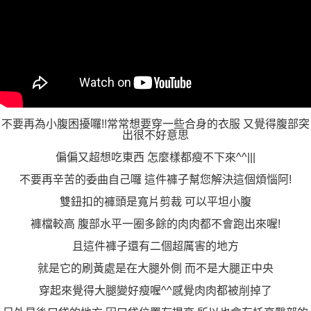
不要再為小腹困擾囉!!常常想要穿一些合身的衣服 又覺得腹部突
出很不好意思
偏偏又超想吃東西 怎麼樣都瘦不下來^^|||
不要再辛苦的委曲自己囉 這件褲子幫您解決這個煩惱阿!
雙鈕扣的褲頭是寬片剪裁 可以平坦小腹
褲檔較高 腹部水平一圈多餘的肉肉都不會跑出來喔!
且這件褲子還有二個超厲害的地方
就是它的刷黃處是在大腿外側 而不是大腿正中央
穿起來覺得大腿變好瘦喔^^感覺肉肉都被削掉了