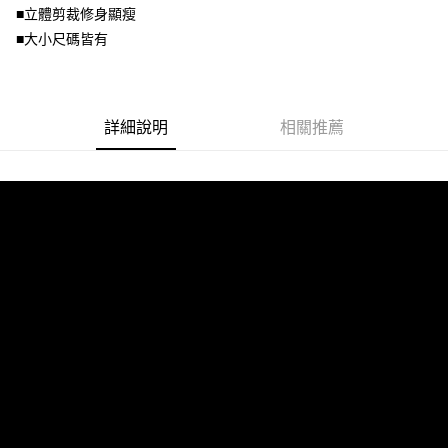
■立體剪裁修身顯瘦
３．未成年的使用者請事先徵得法定代理人或監護人之同意方可使用
「AFTEE先享後付」，若未經同意申辦者引起之損失，本公司不負相關責
■大小尺碼皆有
任。
４．使用「AFTEE先享後付」時，將依據個別帳號之用戶狀況，依本公司即
時審查核予不同之上限額度；若仍有額度不足之情形，本公司將視審查結果
請求用戶進行身份認證。
５．嚴禁一人註冊多個帳號或使用他人資訊註冊。若發現惡意使用之情形，
詳細說明
相關推薦
恩沛科技股份有限公司將有權停止該用戶之使用額度並採取法律行動。