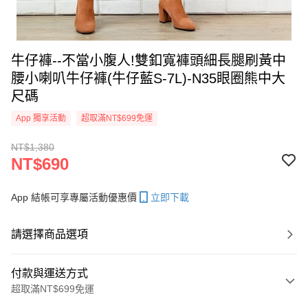
牛仔褲--不當小腹人!雙釦寬褲頭細長腿刷黃中
腰小喇叭牛仔褲(牛仔藍S-7L)-N35眼圈熊中大
尺碼
App 獨享活動
超取滿NT$699免運
NT$1,380
NT$690
App 結帳可享專屬活動優惠價
立即下載
請選擇商品選項
付款與運送方式
超取滿NT$699免運