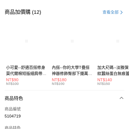
付款方式
信用卡一次付款
商品加價購 (12)
查看全部
超商取貨付款
LINE Pay
Apple Pay
街口支付
悠遊付
小可愛--舒適百搭修身
內搭--你的大學T疊搭
加大尺碼--淡雅
莫代爾棉短版細肩帶素
神器修飾臀部下擺萬用
紋蠶絲蛋白無痕
Google Pay
色背心(白.黑.灰L-2L)-
內搭裙/遮臀裙(黑2L-
角內褲(白.粉.藍.黃
NT$90
NT$180
NT$140
NT$100
NT$190
NT$150
U582眼圈熊中大尺碼
6L)-Q155眼圈熊中大
3L)-L28眼圈熊
全盈+PAY
尺碼
碼
大哥付你分期
商品特色
相關說明
商品編號
【大哥付你分期使用說明】
AFTEE先享後付
1.本服務由台灣大哥大提供，台灣大哥大用戶可立即使用無須另外申請。
5104719
2.付款方式選擇「大哥付你分期」，訂單成立後會自動跳轉到大哥付的交易
相關說明
流程，驗證手機門號後，選擇欲分期的期數、繳款截止日，確認付款後即完
商品特色
【關於「AFTEE先享後付」】