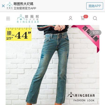
眼圈熊大尺碼
開啟APP
立刻使用官方APP
0
1
/
10