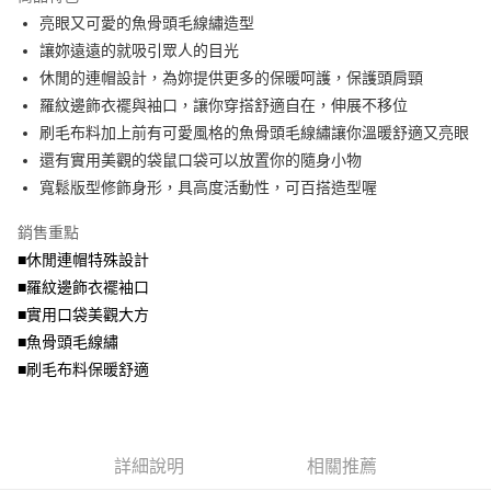
成交易。
ATM付款
AFTEE先享後付是「在收到商品之後才付款」的支付方式。 讓您購物簡單
亮眼又可愛的魚骨頭毛線繡造型
3.實際核准額度、可分期數及費用金額請依後續交易確認頁面所載為準。
便利好安心！
4.訂單成立30分鐘內，如未前往確認交易或遇審核未通過，訂單將自動取
讓妳遠遠的就吸引眾人的目光
１．簡單：不需註冊會員、不需綁卡、不需儲值。
運送方式
消。如遇「轉專審核」未通過狀況，表示未達大哥付你分期系統評分，恕無
２．便利：只要手機號碼，簡訊認證，即可結帳。
休閒的連帽設計，為妳提供更多的保暖呵護，保護頭肩頸
法說明評估內容。
３．安心：先確認商品／服務後，再付款。
全家取貨付款
羅紋邊飾衣襬與袖口，讓你穿搭舒適自在，伸展不移位
【繳款方式說明】
1.分期款項不併入電信帳單，「大哥付你分期」於每月結算日後寄送繳費提
每筆NT$70，滿NT$699(含以上)免運費
刷毛布料加上前有可愛風格的魚骨頭毛線繡讓你溫暖舒適又亮眼
【「AFTEE先享後付」結帳流程】
醒簡訊。
１．於結帳方式選擇「AFTEE先享後付」後，將跳轉至「AFTEE先享後付」
還有實用美觀的袋鼠口袋可以放置你的隨身小物
2.透過簡訊連結打開帳單後，可選擇「超商條碼／台灣大直營門市／銀行轉
付款後全家取貨
結帳頁面，進行簡訊認證並確認金額後，即可完成結帳。
帳／街口支付／iPASS MONEY」等通路繳費。
寬鬆版型修飾身形，具高度活動性，可百搭造型喔
２．訂單成立數日內，您將收到繳費通知簡訊。
每筆NT$70，滿NT$699(含以上)免運費
３．收到繳費通知簡訊後14天內，點擊此簡訊中的連結，可透過四大超商／
【注意事項】
銷售重點
ATM／網路銀行／等多元方式進行付款，方視為交易完成。
7-11取貨付款
1.本服務係由「台灣大哥大股份有限公司」（以下簡稱本公司）所提供，讓
※ 請注意：結帳手續完成當下不需立刻繳費，但若您需要取消訂單，請聯絡
■休閒連帽特殊設計
用戶於交易時，得透過本服務購買商品或服務，並由商店將買賣／分期付款
每筆NT$70，滿NT$799(含以上)免運費
購買商品的店家。未經商家同意取消之訂單仍視為有效，需透過AFTEE先享
買賣價金債權讓與本公司後，依約使用本公司帳單繳交帳款。
■羅紋邊飾衣襬袖口
後付繳納相關費用。
2.基於同意付款使用「大哥付你分期」之契約關係目的，商店將以您的個人
付款後7-11取貨
※ 交易是否成功請以「AFTEE先享後付 」之結帳頁面顯示為準，若有關於
■實用口袋美觀大方
資料（包含姓名、電話或地址）提供予台灣大哥大進項蒐集、處理及利用，
是否繳費成功／繳費後需取消欲退款等相關疑問，請聯繫「AFTEE先享後付
■魚骨頭毛線繡
每筆NT$70，滿NT$699(含以上)免運費
由本公司與您本人進行分期帳單所需資料之確認、核對及更正。
客戶支援中心」
https://netprotections.freshdesk.com/support/home
3.完整用戶服務條款，請詳閱以下連結：
https://oppay.tw/userRule
■刷毛布料保暖舒適
宅配
【注意事項】
１．透過由恩沛科技股份有限公司提供之「AFTEE先享後付」服務完成之交
每筆NT$100，滿NT$1,000(含以上)免運費
易，需依本服務之必要範圍內提供個人資料，並將交易相關給付款項請求債
權轉讓予恩沛科技股份有限公司。
詳細說明
相關推薦
２．關於個人資料處理事宜，請瀏覽以下網址：
https://aftee.tw/terms/#terms3