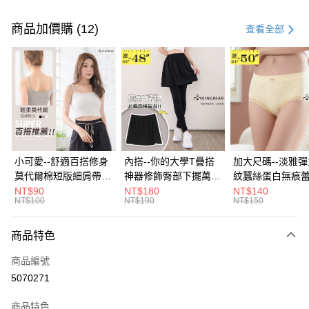
付款方式
信用卡一次付款
商品加價購 (12)
查看全部
超商取貨付款
LINE Pay
Apple Pay
街口支付
悠遊付
小可愛--舒適百搭修身
內搭--你的大學T疊搭
加大尺碼--淡雅
莫代爾棉短版細肩帶素
神器修飾臀部下擺萬用
紋蠶絲蛋白無痕
Google Pay
色背心(白.黑.灰L-2L)-
內搭裙/遮臀裙(黑2L-
角內褲(白.粉.藍.黃
NT$90
NT$180
NT$140
NT$100
NT$190
NT$150
U582眼圈熊中大尺碼
6L)-Q155眼圈熊中大
3L)-L28眼圈熊
全盈+PAY
尺碼
碼
大哥付你分期
商品特色
相關說明
商品編號
【大哥付你分期使用說明】
AFTEE先享後付
1.本服務由台灣大哥大提供，台灣大哥大用戶可立即使用無須另外申請。
5070271
2.付款方式選擇「大哥付你分期」，訂單成立後會自動跳轉到大哥付的交易
相關說明
流程，驗證手機門號後，選擇欲分期的期數、繳款截止日，確認付款後即完
商品特色
【關於「AFTEE先享後付」】