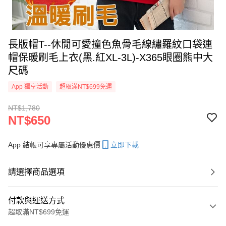
長版帽T--休閒可愛撞色魚骨毛線繡羅紋口袋連
帽保暖刷毛上衣(黑.紅XL-3L)-X365眼圈熊中大
尺碼
App 獨享活動
超取滿NT$699免運
NT$1,780
NT$650
App 結帳可享專屬活動優惠價
立即下載
請選擇商品選項
付款與運送方式
超取滿NT$699免運