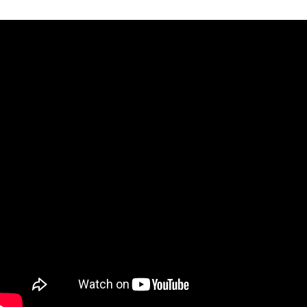
３．未成年的使用者請事先徵得法定代理人或監護人之同意方可使用
「AFTEE先享後付」，若未經同意申辦者引起之損失，本公司不負相關責
任。
４．使用「AFTEE先享後付」時，將依據個別帳號之用戶狀況，依本公司即
時審查核予不同之上限額度；若仍有額度不足之情形，本公司將視審查結果
請求用戶進行身份認證。
５．嚴禁一人註冊多個帳號或使用他人資訊註冊。若發現惡意使用之情形，
恩沛科技股份有限公司將有權停止該用戶之使用額度並採取法律行動。