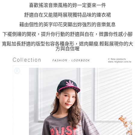
「AFTEE先享後付」，若未經同意申辦者引起之損失，本公司不負相關責
喜歡搖滾音樂風格的妳一定要來一件
任。
４．使用「AFTEE先享後付」時，將依據個別帳號之用戶狀況，依本公司即
舒適自在又能隨時展現獨特品味的連衣裙
時審查核予不同之上限額度；若仍有額度不足之情形，本公司將視審查結果
藉由個性的英字印花突顯出妳強烈的音樂氣息
請求用戶進行身份認證。
５．嚴禁一人註冊多個帳號或使用他人資訊註冊。若發現惡意使用之情形，
下襬側邊的開衩，提升你行動的舒適與自在，微露你性感小腳
恩沛科技股份有限公司將有權停止該用戶之使用額度並採取法律行動。
寬鬆加長舒適的版型包容各種身形，遮肉顯瘦.輕鬆展現你的大
方與自信喔