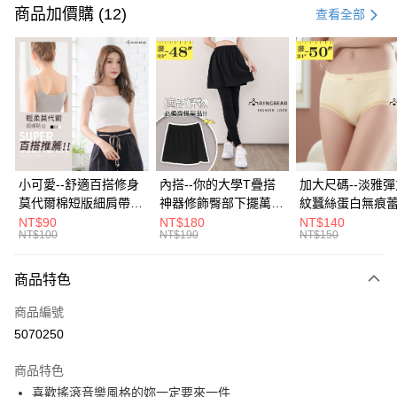
信用卡一次付款
商品加價購 (12)
查看全部
超商取貨付款
LINE Pay
Apple Pay
街口支付
悠遊付
小可愛--舒適百搭修身
內搭--你的大學T疊搭
加大尺碼--淡雅
莫代爾棉短版細肩帶素
神器修飾臀部下擺萬用
紋蠶絲蛋白無痕
Google Pay
色背心(白.黑.灰L-2L)-
內搭裙/遮臀裙(黑2L-
角內褲(白.粉.藍.黃
NT$90
NT$180
NT$140
NT$100
NT$190
NT$150
U582眼圈熊中大尺碼
6L)-Q155眼圈熊中大
3L)-L28眼圈熊
全盈+PAY
尺碼
碼
大哥付你分期
商品特色
相關說明
商品編號
【大哥付你分期使用說明】
AFTEE先享後付
1.本服務由台灣大哥大提供，台灣大哥大用戶可立即使用無須另外申請。
5070250
2.付款方式選擇「大哥付你分期」，訂單成立後會自動跳轉到大哥付的交易
相關說明
流程，驗證手機門號後，選擇欲分期的期數、繳款截止日，確認付款後即完
商品特色
【關於「AFTEE先享後付」】
成交易。
ATM付款
AFTEE先享後付是「在收到商品之後才付款」的支付方式。 讓您購物簡單
喜歡搖滾音樂風格的妳一定要來一件
3.實際核准額度、可分期數及費用金額請依後續交易確認頁面所載為準。