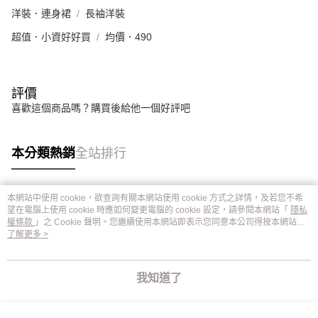
洋裝．連身裙
長袖洋裝
超值．小資好好買
均價．490
評價
喜歡這個商品嗎？購買後給他一個好評吧
本分類熱銷
全站排行
本網站中使用 cookie，欲查詢有關本網站使用 cookie 方式之詳情，及若您不希
熱門標籤
望在電腦上使用 cookie 時應如何變更電腦的 cookie 設定，請參閱本網站「
隱私
權條款
」之 Cookie 聲明。您繼續使用本網站即表示您同意本公司得按本網站使
用條款之 Cookie 聲明使用 cookie。
了解更多 >
我知道了