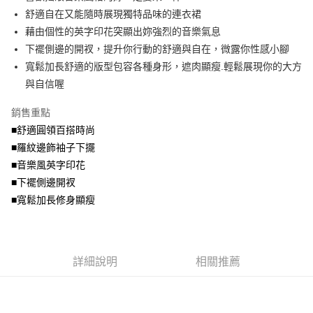
便利好安心！
4.訂單成立30分鐘內，如未前往確認交易或遇審核未通過，訂單將自動取
舒適自在又能隨時展現獨特品味的連衣裙
１．簡單：不需註冊會員、不需綁卡、不需儲值。
運送方式
消。如遇「轉專審核」未通過狀況，表示未達大哥付你分期系統評分，恕無
２．便利：只要手機號碼，簡訊認證，即可結帳。
藉由個性的英字印花突顯出妳強烈的音樂氣息
法說明評估內容。
３．安心：先確認商品／服務後，再付款。
全家取貨付款
下襬側邊的開衩，提升你行動的舒適與自在，微露你性感小腳
【繳款方式說明】
1.分期款項不併入電信帳單，「大哥付你分期」於每月結算日後寄送繳費提
每筆NT$70，滿NT$699(含以上)免運費
寬鬆加長舒適的版型包容各種身形，遮肉顯瘦.輕鬆展現你的大方
【「AFTEE先享後付」結帳流程】
醒簡訊。
１．於結帳方式選擇「AFTEE先享後付」後，將跳轉至「AFTEE先享後付」
與自信喔
2.透過簡訊連結打開帳單後，可選擇「超商條碼／台灣大直營門市／銀行轉
付款後全家取貨
結帳頁面，進行簡訊認證並確認金額後，即可完成結帳。
帳／街口支付／iPASS MONEY」等通路繳費。
２．訂單成立數日內，您將收到繳費通知簡訊。
每筆NT$70，滿NT$699(含以上)免運費
銷售重點
３．收到繳費通知簡訊後14天內，點擊此簡訊中的連結，可透過四大超商／
【注意事項】
■舒適圓領百搭時尚
ATM／網路銀行／等多元方式進行付款，方視為交易完成。
7-11取貨付款
1.本服務係由「台灣大哥大股份有限公司」（以下簡稱本公司）所提供，讓
※ 請注意：結帳手續完成當下不需立刻繳費，但若您需要取消訂單，請聯絡
■羅紋邊飾袖子下擺
用戶於交易時，得透過本服務購買商品或服務，並由商店將買賣／分期付款
每筆NT$70，滿NT$799(含以上)免運費
購買商品的店家。未經商家同意取消之訂單仍視為有效，需透過AFTEE先享
買賣價金債權讓與本公司後，依約使用本公司帳單繳交帳款。
■音樂風英字印花
後付繳納相關費用。
2.基於同意付款使用「大哥付你分期」之契約關係目的，商店將以您的個人
付款後7-11取貨
※ 交易是否成功請以「AFTEE先享後付 」之結帳頁面顯示為準，若有關於
■下襬側邊開衩
資料（包含姓名、電話或地址）提供予台灣大哥大進項蒐集、處理及利用，
是否繳費成功／繳費後需取消欲退款等相關疑問，請聯繫「AFTEE先享後付
■寬鬆加長修身顯瘦
每筆NT$70，滿NT$699(含以上)免運費
由本公司與您本人進行分期帳單所需資料之確認、核對及更正。
客戶支援中心」
https://netprotections.freshdesk.com/support/home
3.完整用戶服務條款，請詳閱以下連結：
https://oppay.tw/userRule
宅配
【注意事項】
１．透過由恩沛科技股份有限公司提供之「AFTEE先享後付」服務完成之交
每筆NT$100，滿NT$1,000(含以上)免運費
易，需依本服務之必要範圍內提供個人資料，並將交易相關給付款項請求債
詳細說明
相關推薦
權轉讓予恩沛科技股份有限公司。
２．關於個人資料處理事宜，請瀏覽以下網址：
https://aftee.tw/terms/#terms3
３．未成年的使用者請事先徵得法定代理人或監護人之同意方可使用