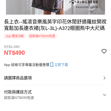
長上衣--搖滾音樂風英字印花休閒舒適羅紋開衩
寬鬆加長連衣裙(灰L-3L)-A372眼圈熊中大尺碼
App 獨享活動
超取滿NT$699免運
NT$1,380
NT$490
App 結帳可享專屬活動優惠價
立即下載
請選擇商品選項
付款與運送方式
超取滿NT$699免運
付款方式