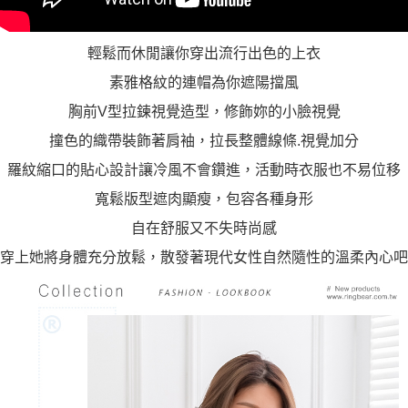
輕鬆而休閒讓你穿出流行出色的上衣
素雅格紋的連帽為你遮陽擋風
胸前V型拉鍊視覺造型，修飾妳的小臉視覺
撞色的織帶裝飾著肩袖，拉長整體線條.視覺加分
羅紋縮口的貼心設計讓冷風不會鑽進，活動時衣服也不易位移
寬鬆版型遮肉顯瘦，包容各種身形
自在舒服又不失時尚感
穿上她將身體充分放鬆，散發著現代女性自然隨性的溫柔內心吧