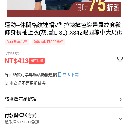
運動--休閒格紋連帽V型拉鍊撞色織帶羅紋寬鬆
修身長袖上衣(灰.藍L-3L)-X342眼圈熊中大尺碼
App 獨享活動
超取滿NT$699免運
NT$550
NT$413
限時特價
App 結帳可享專屬活動優惠價
立即下載
※ 本商品不適用折價券
請選擇商品選項
付款與運送方式
超取滿NT$699免運