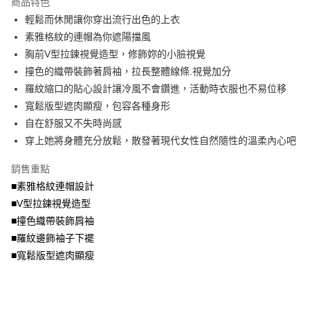
商品特色
【關於「AFTEE先享後付」】
成交易。
ATM付款
AFTEE先享後付是「在收到商品之後才付款」的支付方式。 讓您購物簡單
輕鬆而休閒讓你穿出流行出色的上衣
3.實際核准額度、可分期數及費用金額請依後續交易確認頁面所載為準。
便利好安心！
4.訂單成立30分鐘內，如未前往確認交易或遇審核未通過，訂單將自動取
素雅格紋的連帽為你遮陽擋風
１．簡單：不需註冊會員、不需綁卡、不需儲值。
運送方式
消。如遇「轉專審核」未通過狀況，表示未達大哥付你分期系統評分，恕無
２．便利：只要手機號碼，簡訊認證，即可結帳。
胸前V型拉鍊視覺造型，修飾妳的小臉視覺
法說明評估內容。
３．安心：先確認商品／服務後，再付款。
全家取貨付款
撞色的織帶裝飾著肩袖，拉長整體線條.視覺加分
【繳款方式說明】
1.分期款項不併入電信帳單，「大哥付你分期」於每月結算日後寄送繳費提
每筆NT$70，滿NT$699(含以上)免運費
羅紋縮口的貼心設計讓冷風不會鑽進，活動時衣服也不易位移
【「AFTEE先享後付」結帳流程】
醒簡訊。
１．於結帳方式選擇「AFTEE先享後付」後，將跳轉至「AFTEE先享後付」
寬鬆版型遮肉顯瘦，包容各種身形
2.透過簡訊連結打開帳單後，可選擇「超商條碼／台灣大直營門市／銀行轉
付款後全家取貨
結帳頁面，進行簡訊認證並確認金額後，即可完成結帳。
帳／街口支付／iPASS MONEY」等通路繳費。
自在舒服又不失時尚感
２．訂單成立數日內，您將收到繳費通知簡訊。
每筆NT$70，滿NT$699(含以上)免運費
３．收到繳費通知簡訊後14天內，點擊此簡訊中的連結，可透過四大超商／
穿上她將身體充分放鬆，散發著現代女性自然隨性的溫柔內心吧
【注意事項】
ATM／網路銀行／等多元方式進行付款，方視為交易完成。
7-11取貨付款
1.本服務係由「台灣大哥大股份有限公司」（以下簡稱本公司）所提供，讓
※ 請注意：結帳手續完成當下不需立刻繳費，但若您需要取消訂單，請聯絡
銷售重點
用戶於交易時，得透過本服務購買商品或服務，並由商店將買賣／分期付款
每筆NT$70，滿NT$799(含以上)免運費
購買商品的店家。未經商家同意取消之訂單仍視為有效，需透過AFTEE先享
買賣價金債權讓與本公司後，依約使用本公司帳單繳交帳款。
■素雅格紋連帽設計
後付繳納相關費用。
2.基於同意付款使用「大哥付你分期」之契約關係目的，商店將以您的個人
付款後7-11取貨
※ 交易是否成功請以「AFTEE先享後付 」之結帳頁面顯示為準，若有關於
■V型拉鍊視覺造型
資料（包含姓名、電話或地址）提供予台灣大哥大進項蒐集、處理及利用，
是否繳費成功／繳費後需取消欲退款等相關疑問，請聯繫「AFTEE先享後付
■撞色織帶裝飾肩袖
每筆NT$70，滿NT$699(含以上)免運費
由本公司與您本人進行分期帳單所需資料之確認、核對及更正。
客戶支援中心」
https://netprotections.freshdesk.com/support/home
3.完整用戶服務條款，請詳閱以下連結：
https://oppay.tw/userRule
■羅紋邊飾袖子下襬
宅配
【注意事項】
■寬鬆版型遮肉顯瘦
１．透過由恩沛科技股份有限公司提供之「AFTEE先享後付」服務完成之交
每筆NT$100，滿NT$1,000(含以上)免運費
易，需依本服務之必要範圍內提供個人資料，並將交易相關給付款項請求債
權轉讓予恩沛科技股份有限公司。
２．關於個人資料處理事宜，請瀏覽以下網址：