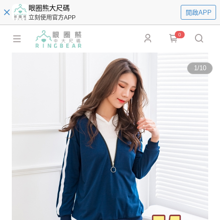
眼圈熊大尺碼
開啟APP
立刻使用官方APP
0
1
/
10