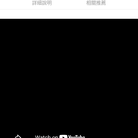
https://aftee.tw/terms/#terms3
詳細說明
相關推薦
３．未成年的使用者請事先徵得法定代理人或監護人之同意方可使用
「AFTEE先享後付」，若未經同意申辦者引起之損失，本公司不負相關責
任。
４．使用「AFTEE先享後付」時，將依據個別帳號之用戶狀況，依本公司即
時審查核予不同之上限額度；若仍有額度不足之情形，本公司將視審查結果
請求用戶進行身份認證。
５．嚴禁一人註冊多個帳號或使用他人資訊註冊。若發現惡意使用之情形，
恩沛科技股份有限公司將有權停止該用戶之使用額度並採取法律行動。