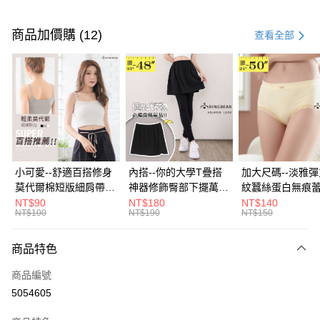
付款方式
信用卡一次付款
商品加價購 (12)
查看全部
超商取貨付款
LINE Pay
Apple Pay
街口支付
悠遊付
小可愛--舒適百搭修身
內搭--你的大學T疊搭
加大尺碼--淡雅
莫代爾棉短版細肩帶素
神器修飾臀部下擺萬用
紋蠶絲蛋白無痕
Google Pay
色背心(白.黑.灰L-2L)-
內搭裙/遮臀裙(黑2L-
角內褲(白.粉.藍.黃
NT$90
NT$180
NT$140
NT$100
NT$190
NT$150
U582眼圈熊中大尺碼
6L)-Q155眼圈熊中大
3L)-L28眼圈熊
全盈+PAY
尺碼
碼
大哥付你分期
商品特色
相關說明
商品編號
【大哥付你分期使用說明】
AFTEE先享後付
1.本服務由台灣大哥大提供，台灣大哥大用戶可立即使用無須另外申請。
5054605
2.付款方式選擇「大哥付你分期」，訂單成立後會自動跳轉到大哥付的交易
相關說明
流程，驗證手機門號後，選擇欲分期的期數、繳款截止日，確認付款後即完