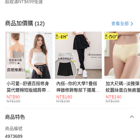
超取滿NT$699免運
付款方式
信用卡一次付款
商品加價購 (12)
查看全部
超商取貨付款
LINE Pay
Apple Pay
街口支付
悠遊付
小可愛--舒適百搭修身
內搭--你的大學T疊搭
加大尺碼--淡雅
莫代爾棉短版細肩帶素
神器修飾臀部下擺萬用
紋蠶絲蛋白無痕
Google Pay
色背心(白.黑.灰L-2L)-
內搭裙/遮臀裙(黑2L-
角內褲(白.粉.藍.黃
NT$90
NT$180
NT$140
NT$100
NT$190
NT$150
U582眼圈熊中大尺碼
6L)-Q155眼圈熊中大
3L)-L28眼圈熊
全盈+PAY
尺碼
碼
大哥付你分期
商品特色
相關說明
商品編號
【大哥付你分期使用說明】
AFTEE先享後付
1.本服務由台灣大哥大提供，台灣大哥大用戶可立即使用無須另外申請。
4973689