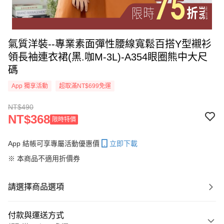
氣質洋裝--專業素面彈性腰線寬鬆百搭Y型襯衫
領長袖連衣裙(黑.咖M-3L)-A354眼圈熊中大尺
碼
App 獨享活動
超取滿NT$699免運
NT$490
NT$368
限時特價
App 結帳可享專屬活動優惠價
立即下載
※ 本商品不適用折價券
請選擇商品選項
付款與運送方式