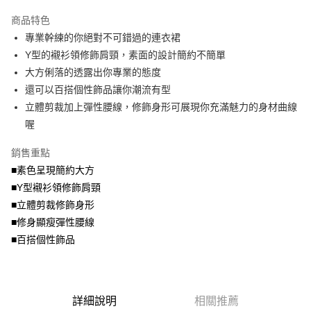
2.付款方式選擇「大哥付你分期」，訂單成立後會自動跳轉到大哥付的交易
相關說明
流程，驗證手機門號後，選擇欲分期的期數、繳款截止日，確認付款後即完
商品特色
【關於「AFTEE先享後付」】
成交易。
ATM付款
AFTEE先享後付是「在收到商品之後才付款」的支付方式。 讓您購物簡單
專業幹練的你絕對不可錯過的連衣裙
3.實際核准額度、可分期數及費用金額請依後續交易確認頁面所載為準。
便利好安心！
4.訂單成立30分鐘內，如未前往確認交易或遇審核未通過，訂單將自動取
Y型的襯衫領修飾肩頸，素面的設計簡約不簡單
１．簡單：不需註冊會員、不需綁卡、不需儲值。
運送方式
消。如遇「轉專審核」未通過狀況，表示未達大哥付你分期系統評分，恕無
２．便利：只要手機號碼，簡訊認證，即可結帳。
大方俐落的透露出你專業的態度
法說明評估內容。
３．安心：先確認商品／服務後，再付款。
全家取貨付款
還可以百搭個性飾品讓你潮流有型
【繳款方式說明】
1.分期款項不併入電信帳單，「大哥付你分期」於每月結算日後寄送繳費提
每筆NT$70，滿NT$699(含以上)免運費
立體剪裁加上彈性腰線，修飾身形可展現你充滿魅力的身材曲線
【「AFTEE先享後付」結帳流程】
醒簡訊。
１．於結帳方式選擇「AFTEE先享後付」後，將跳轉至「AFTEE先享後付」
喔
2.透過簡訊連結打開帳單後，可選擇「超商條碼／台灣大直營門市／銀行轉
付款後全家取貨
結帳頁面，進行簡訊認證並確認金額後，即可完成結帳。
帳／街口支付／iPASS MONEY」等通路繳費。
２．訂單成立數日內，您將收到繳費通知簡訊。
每筆NT$70，滿NT$699(含以上)免運費
銷售重點
３．收到繳費通知簡訊後14天內，點擊此簡訊中的連結，可透過四大超商／
【注意事項】
■素色呈現簡約大方
ATM／網路銀行／等多元方式進行付款，方視為交易完成。
7-11取貨付款
1.本服務係由「台灣大哥大股份有限公司」（以下簡稱本公司）所提供，讓
※ 請注意：結帳手續完成當下不需立刻繳費，但若您需要取消訂單，請聯絡
■Y型襯衫領修飾肩頸
用戶於交易時，得透過本服務購買商品或服務，並由商店將買賣／分期付款
每筆NT$70，滿NT$799(含以上)免運費
購買商品的店家。未經商家同意取消之訂單仍視為有效，需透過AFTEE先享
買賣價金債權讓與本公司後，依約使用本公司帳單繳交帳款。
■立體剪裁修飾身形
後付繳納相關費用。
2.基於同意付款使用「大哥付你分期」之契約關係目的，商店將以您的個人
付款後7-11取貨
※ 交易是否成功請以「AFTEE先享後付 」之結帳頁面顯示為準，若有關於
■修身顯瘦彈性腰線
資料（包含姓名、電話或地址）提供予台灣大哥大進項蒐集、處理及利用，
是否繳費成功／繳費後需取消欲退款等相關疑問，請聯繫「AFTEE先享後付
■百搭個性飾品
每筆NT$70，滿NT$699(含以上)免運費
由本公司與您本人進行分期帳單所需資料之確認、核對及更正。
客戶支援中心」
https://netprotections.freshdesk.com/support/home
3.完整用戶服務條款，請詳閱以下連結：
https://oppay.tw/userRule
宅配
【注意事項】
１．透過由恩沛科技股份有限公司提供之「AFTEE先享後付」服務完成之交
每筆NT$100，滿NT$1,000(含以上)免運費
易，需依本服務之必要範圍內提供個人資料，並將交易相關給付款項請求債
詳細說明
相關推薦
權轉讓予恩沛科技股份有限公司。