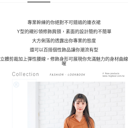
２．關於個人資料處理事宜，請瀏覽以下網址：
https://aftee.tw/terms/#terms3
３．未成年的使用者請事先徵得法定代理人或監護人之同意方可使用
「AFTEE先享後付」，若未經同意申辦者引起之損失，本公司不負相關責
專業幹練的你絕對不可錯過的連衣裙
任。
４．使用「AFTEE先享後付」時，將依據個別帳號之用戶狀況，依本公司即
Y型的襯衫領修飾肩頸，素面的設計簡約不簡單
時審查核予不同之上限額度；若仍有額度不足之情形，本公司將視審查結果
請求用戶進行身份認證。
大方俐落的透露出你專業的態度
５．嚴禁一人註冊多個帳號或使用他人資訊註冊。若發現惡意使用之情形，
還可以百搭個性飾品讓你潮流有型
恩沛科技股份有限公司將有權停止該用戶之使用額度並採取法律行動。
立體剪裁加上彈性腰線，修飾身形可展現你充滿魅力的身材曲線
喔