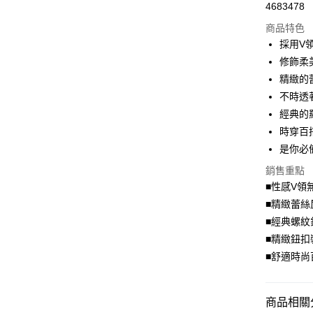
4683478
超商取貨
商品特色
LINE Pay
採用V
修飾柔
Apple Pay
精緻的
街口支付
不時透
經典的
悠遊付
時穿百
Google Pa
是你必
全盈+PAY
銷售重點
■性感V領
大哥付你
■精緻蕾絲
相關說明
■經典螺紋
【大哥付
AFTEE先
1.本服務
■精緻鈕扣
2.付款方
相關說明
■舒適時尚
流程，驗
【關於「A
ATM付款
完成交易
AFTEE
3.實際核
便利好安
4.訂單成
商品相關分
１．簡單