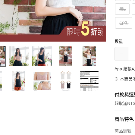
黑L
白XL
數量
App 結
※ 本商品
付款與運
超取滿NT$
付款方式
商品特色
信用卡一
商品編號