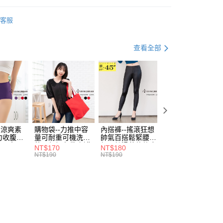
「轉專審核」未通過狀況，表示未達大哥付你分期系統評分，恕
：只要手機號碼，簡訊認證，即可結帳。
評估內容。
搭
：先確認商品／服務後，再付款。
內搭上衣
式說明】
客服
付款
項不併入電信帳單，「大哥付你分期」於每月結算日後寄送繳費提
｜99 元 up ➤
限量搶購．99起
EE先享後付」結帳流程】
0，滿NT$699(含以上)免運費
方式選擇「AFTEE先享後付」後，將跳轉至「AFTEE先享後
盈派對．5折下殺
小資魅力．５折起
訊連結打開帳單後，可選擇「超商條碼／台灣大直營門市／銀行轉
頁面，進行簡訊認證並確認金額後，即可完成結帳。
查看全部
付／iPASS MONEY」等通路繳費。
家取貨
成立數日內，您將收到繳費通知簡訊。
．加大尺碼
最大尺碼．3L
費通知簡訊後14天內，點擊此簡訊中的連結，可透過四大超商
0，滿NT$699(含以上)免運費
項】
網路銀行／等多元方式進行付款，方視為交易完成。
居家嗨 chill
係由「台灣大哥大股份有限公司」（以下簡稱本公司）所提供，讓
：結帳手續完成當下不需立刻繳費，但若您需要取消訂單，請聯
付款
易時，得透過本服務購買商品或服務，並由商店將買賣／分期付
的店家。未經商家同意取消之訂單仍視為有效，需透過AFTEE
金債權讓與本公司後，依約使用本公司帳單繳交帳款。
繳納相關費用。
0，滿NT$799(含以上)免運費
意付款使用「大哥付你分期」之契約關係目的，商店將以您的個人
否成功請以「AFTEE先享後付 」之結帳頁面顯示為準，若有關於
含姓名、電話或地址）提供予台灣大哥大進項蒐集、處理及利
功／繳費後需取消欲退款等相關疑問，請聯繫「AFTEE先享後
1取貨
公司與您本人進行分期帳單所需資料之確認、核對及更正。
援中心」
https://netprotections.freshdesk.com/support/home
-涼爽素
購物袋--力推中容
內搭褲--搖滾狂想
加大尺碼--顯瘦超
0，滿NT$699(含以上)免運費
戶服務條款，請詳閱以下連結：
https://oppay.tw/userRule
力收腹提
量可耐重可機洗烘
帥氣百搭鬆緊腰頭
彈力貼身親膚美腿
腰三角內
乾環保帆布袋/側背
超彈絲滑薄款仿皮
收腹提臀無痕高腰
項】
NT$170
NT$180
NT$90
.紫L-
包(黑.紅.米F)-
褲(黑XL-6L)-R179
內搭連身褲襪(黑.
恩沛科技股份有限公司提供之「AFTEE先享後付」服務完成之
NT$190
NT$190
NT$100
7眼圈熊中
B201眼圈熊中大尺
眼圈熊中大尺碼
膚F)-Z63眼圈熊
依本服務之必要範圍內提供個人資料，並將交易相關給付款項請
00，滿NT$1,000(含以上)免運費
碼
大尺碼
讓予恩沛科技股份有限公司。
個人資料處理事宜，請瀏覽以下網址：
ee.tw/terms/#terms3
年的使用者請事先徵得法定代理人或監護人之同意方可使用
E先享後付」，若未經同意申辦者引起之損失，本公司不負相關責