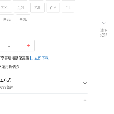
黑XL
黑2L
黑3L
白M
白L
白2L
白3L
清除
紀錄
帳可享專屬活動優惠價
立即下載
不適用折價券
送方式
699免運
次付款