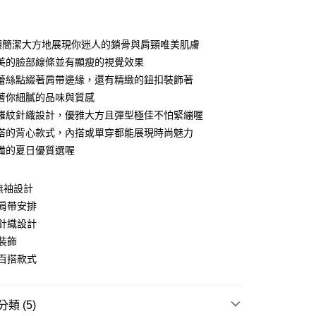
付款
領簡潔大方地展現你迷人的鎖骨與肩頸唯美肌膚
美的臉部線條並有顯瘦的視覺效果
蕾絲點綴著肩帶邊緣，還有精緻的鈕扣裝飾著
著你細膩的品味與質感
羅紋針織設計，優雅大方且彈型極佳不怕緊繃喔
搭的背心款式，內搭或單穿都能展現時尚魅力
y
備的夏日優質選喔
無袖設計
分期
肩帶安排
針織設計
你分期使用說明】
享後付
由台灣大哥大提供，台灣大哥大用戶可立即使用無須另外申請。
裝飾
式選擇「大哥付你分期」，訂單成立後會自動跳轉到大哥付的交易
百搭款式
證手機門號後，選擇欲分期的期數、繳款截止日，確認付款後即
FTEE先享後付」】
。
先享後付是「在收到商品之後才付款」的支付方式。 讓您購物簡單
准額度、可分期數及費用金額請依後續交易確認頁面所載為準。
心！
立30分鐘內，如未前往確認交易或遇審核未通過，訂單將自動取
類 (5)
：不需註冊會員、不需綁卡、不需儲值。