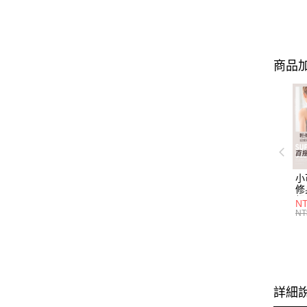
商品加
小
修
細
N
(白
NT
U
尺
詳細