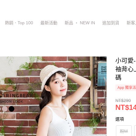
熱銷．Top 100
最新活動
新品 ‧ NEW IN
追加到貨
新客
小可愛
袖背心上
碼
App 獨享
NT$290
NT$1
選項
粉M