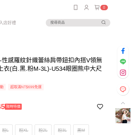
0
入店好禮
--性感羅紋針織蕾絲肩帶鈕扣內搭V領無
衣(白.黑.粉M-3L)-U534眼圈熊中大尺
活動
超取滿NT$699免運
45
限時特價
粉L
粉XL
粉2L
粉3L
黑M