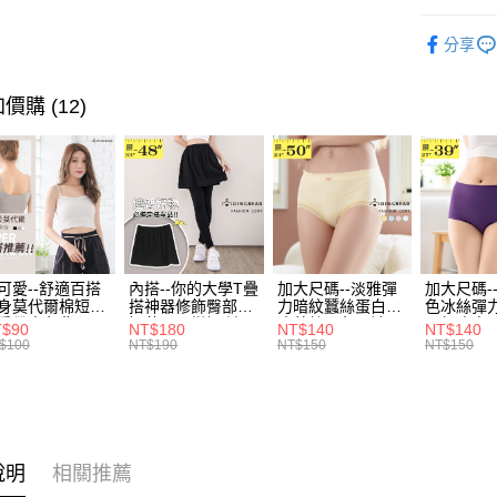
消。如遇
２．便利
運送方式
無法說明
塑身．內
３．安心
【繳款方
分享
全家取貨
1.分期款
➤ 限量搶購
【「AFT
醒簡訊。
每筆NT$7
１．於結帳
💗仲夏輕
2.透過簡
價購 (12)
付」結帳
帳／街口支
付款後全
２．訂單
身型限定
３．收到繳
每筆NT$7
【注意事
／ATM／
風格系列 - 
1.本服務
※ 請注意
7-11取貨
用戶於交
絡購買商品
款買賣價
先享後付
每筆NT$7
2.基於同
※ 交易是
資料（包
是否繳費成
付款後7-1
用，由本
付客戶支
可愛--舒適百搭
內搭--你的大學T疊
加大尺碼--淡雅彈
加大尺碼-
每筆NT$7
3.完整用
身莫代爾棉短版
搭神器修飾臀部下
力暗紋蠶絲蛋白無
色冰絲彈
肩帶素色背心
擺萬用內搭裙/遮臀
痕蕾絲三角內褲
臀無痕中
【注意事
T$90
NT$180
NT$140
NT$140
宅配
.黑.灰L-2L)-
裙(黑2L-6L)-Q155
(白.粉.藍.黃XL-
褲(黑.紅.粉
１．透過由
$100
NT$190
NT$150
NT$150
582眼圈熊中大
眼圈熊中大尺碼
3L)-L28眼圈熊中
3L)-L1
交易，需
每筆NT$1
碼
大尺碼
大尺碼
求債權轉
２．關於
https://aft
３．未成
「AFTE
說明
相關推薦
任。