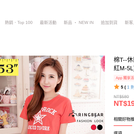
熱銷．Top 100
最新活動
新品 ‧ NEW IN
追加到貨
新客
棉T-
紅M-5
App 獨享
5 (
1
NT$580
NT$1
相關好物推
選項