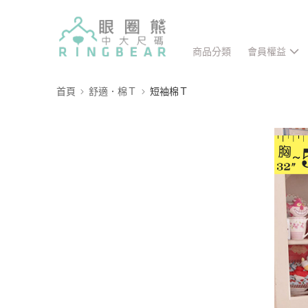
商品分類
會員權益
首頁
舒適．棉Ｔ
短袖棉Ｔ