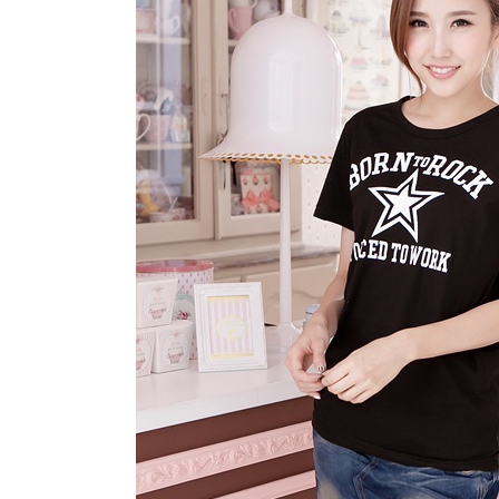
任。
４．使用「
即時審查
結果請求
５．嚴禁
形，恩沛
動。