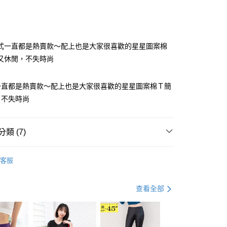
次付款
付款
式一直都是熱賣款～配上也是大家很喜歡的星星圖案棉
又休閒，不失時尚
一直都是熱賣款～配上也是大家很喜歡的星星圖案棉Ｔ簡
，不失時尚
y
類 (7)
Ｔ
短袖棉Ｔ
分期
客服
熱銷｜Top 熱銷單品 ✩
你分期使用說明】
享後付
資好好買
均價．190
由台灣大哥大提供，台灣大哥大用戶可立即使用無須另外申請。
查看全部
式選擇「大哥付你分期」，訂單成立後會自動跳轉到大哥付的交易
．加大尺碼
最大尺碼．5L
證手機門號後，選擇欲分期的期數、繳款截止日，確認付款後即
FTEE先享後付」】
。
先享後付是「在收到商品之後才付款」的支付方式。 讓您購物簡單
．加大尺碼
最大尺碼．4L
准額度、可分期數及費用金額請依後續交易確認頁面所載為準。
心！