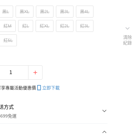
黑L
黑XL
黑2L
黑3L
黑4L
紅M
紅L
紅XL
紅2L
紅3L
清除
紅5L
紀錄
帳可享專屬活動優惠價
立即下載
送方式
699免運