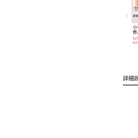
小
修
細
N
(白
NT
U
尺
詳細