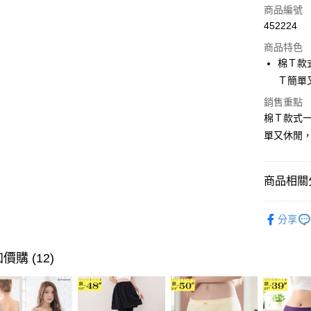
信用卡一
商品編號
452224
超商取貨
商品特色
LINE Pay
棉Ｔ款
Ｔ簡單
Apple Pay
銷售重點
街口支付
棉Ｔ款式
單又休閒
悠遊付
Google Pa
商品相關分
全盈+PAY
舒適．棉
大哥付你
分享
相關說明
🏆✩ 本月
【大哥付
AFTEE先
超值．小
1.本服務
價購 (12)
2.付款方
相關說明
身型限定
流程，驗
【關於「A
ATM付款
完成交易
AFTEE
身型限定
3.實際核
便利好安