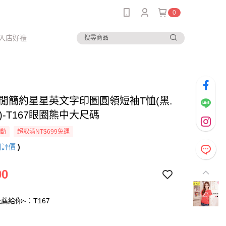
0
入店好禮
-休閒簡約星星英文字印圖圓領短袖T恤(黑.
L)-T167眼圈熊中大尺碼
活動
超取滿NT$699免運
則評價
)
90
薦給你~：T167