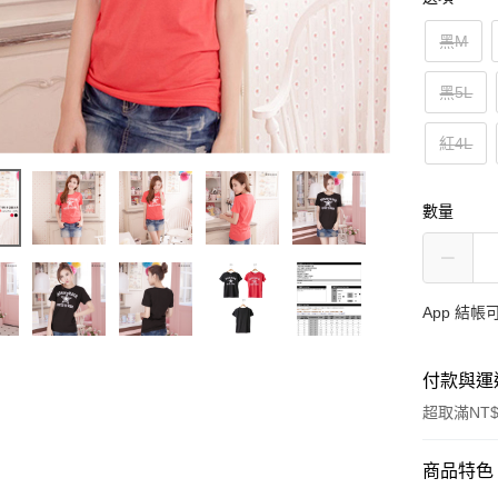
黑M
黑5L
紅4L
數量
App 結
付款與運
超取滿NT$
付款方式
商品特色