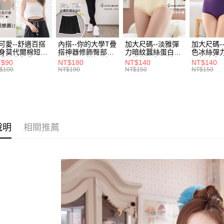
4.訂單成
１．簡單
身型限定
消。如遇
２．便利
運送方式
無法說明
♥️❈ 經典
３．安心
【繳款方
全家取貨
1.分期款
【「AFT
可愛--舒適百搭
內搭--你的大學T疊
加大尺碼--淡雅彈
加大尺碼-
醒簡訊。
每筆NT$7
身莫代爾棉短版
搭神器修飾臀部下
力暗紋蠶絲蛋白無
色冰絲彈
１．於結帳
2.透過簡
肩帶素色背心
擺萬用內搭裙/遮臀
痕蕾絲三角內褲
臀無痕中
付」結帳
T$90
NT$180
NT$140
NT$140
.黑.灰L-2L)-
裙(黑2L-6L)-Q155
(白.粉.藍.黃XL-
褲(黑.紅.粉
帳／街口支
$100
NT$190
NT$150
NT$150
付款後全
２．訂單
582眼圈熊中大
眼圈熊中大尺碼
3L)-L28眼圈熊中
3L)-L1
３．收到繳
每筆NT$7
碼
大尺碼
大尺碼
【注意事
／ATM／
1.本服務
※ 請注意
7-11取貨
用戶於交
絡購買商品
款買賣價
先享後付
每筆NT$7
2.基於同
※ 交易是
說明
相關推薦
資料（包
是否繳費成
付款後7-1
用，由本
付客戶支
每筆NT$7
3.完整用
【注意事
宅配
１．透過由
交易，需
每筆NT$1
求債權轉
２．關於
https://aft
３．未成
「AFTE