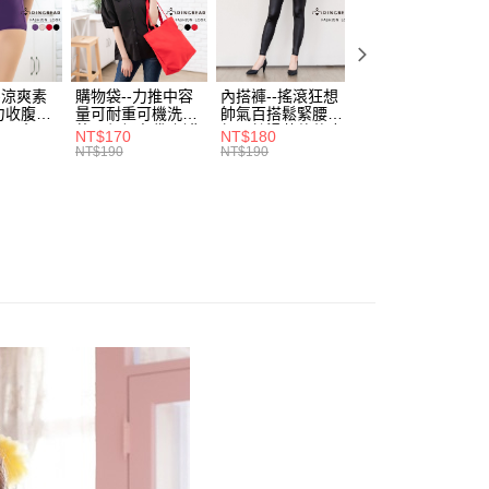
立30分鐘內，如未前往確認交易或遇審核未通過，訂單將自動取
：不需註冊會員、不需綁卡、不需儲值。
．加大尺碼
最大尺碼．3L
「轉專審核」未通過狀況，表示未達大哥付你分期系統評分，恕
：只要手機號碼，簡訊認證，即可結帳。
評估內容。
推薦｜小編激推 - 棉花糖美著 ❈
：先確認商品／服務後，再付款。
式說明】
付款
項不併入電信帳單，「大哥付你分期」於每月結算日後寄送繳費提
EE先享後付」結帳流程】
-涼爽素
購物袋--力推中容
內搭褲--搖滾狂想
加大尺碼--顯瘦超
0，滿NT$699(含以上)免運費
力收腹提
量可耐重可機洗烘
帥氣百搭鬆緊腰頭
彈力貼身親膚美腿
方式選擇「AFTEE先享後付」後，將跳轉至「AFTEE先享後
訊連結打開帳單後，可選擇「超商條碼／台灣大直營門市／銀行轉
腰三角內
乾環保帆布袋/側背
超彈絲滑薄款仿皮
收腹提臀無痕高腰
頁面，進行簡訊認證並確認金額後，即可完成結帳。
NT$170
NT$180
NT$90
.紫L-
包(黑.紅.米F)-
褲(黑XL-6L)-R179
內搭連身褲襪(黑.
付／iPASS MONEY」等通路繳費。
NT$190
NT$190
NT$100
家取貨
成立數日內，您將收到繳費通知簡訊。
7眼圈熊中
B201眼圈熊中大尺
眼圈熊中大尺碼
膚F)-Z63眼圈熊
費通知簡訊後14天內，點擊此簡訊中的連結，可透過四大超商
0，滿NT$699(含以上)免運費
碼
大尺碼
項】
網路銀行／等多元方式進行付款，方視為交易完成。
係由「台灣大哥大股份有限公司」（以下簡稱本公司）所提供，讓
：結帳手續完成當下不需立刻繳費，但若您需要取消訂單，請聯
付款
易時，得透過本服務購買商品或服務，並由商店將買賣／分期付
的店家。未經商家同意取消之訂單仍視為有效，需透過AFTEE
金債權讓與本公司後，依約使用本公司帳單繳交帳款。
繳納相關費用。
0，滿NT$799(含以上)免運費
意付款使用「大哥付你分期」之契約關係目的，商店將以您的個人
否成功請以「AFTEE先享後付 」之結帳頁面顯示為準，若有關於
含姓名、電話或地址）提供予台灣大哥大進項蒐集、處理及利
功／繳費後需取消欲退款等相關疑問，請聯繫「AFTEE先享後
1取貨
公司與您本人進行分期帳單所需資料之確認、核對及更正。
援中心」
https://netprotections.freshdesk.com/support/home
0，滿NT$699(含以上)免運費
戶服務條款，請詳閱以下連結：
https://oppay.tw/userRule
項】
恩沛科技股份有限公司提供之「AFTEE先享後付」服務完成之
依本服務之必要範圍內提供個人資料，並將交易相關給付款項請
00，滿NT$1,000(含以上)免運費
讓予恩沛科技股份有限公司。
個人資料處理事宜，請瀏覽以下網址：
ee.tw/terms/#terms3
年的使用者請事先徵得法定代理人或監護人之同意方可使用
E先享後付」，若未經同意申辦者引起之損失，本公司不負相關責