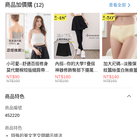
信用卡一次付款
商品加價購 (12)
查看全部
超商取貨付款
LINE Pay
Apple Pay
街口支付
悠遊付
小可愛--舒適百搭修身
內搭--你的大學T疊搭
加大尺碼--淡雅
莫代爾棉短版細肩帶素
神器修飾臀部下擺萬用
紋蠶絲蛋白無痕
Google Pay
色背心(白.黑.灰L-2L)-
內搭裙/遮臀裙(黑2L-
角內褲(白.粉.藍.黃
NT$90
NT$180
NT$140
NT$100
NT$190
NT$150
U582眼圈熊中大尺碼
6L)-Q155眼圈熊中大
3L)-L28眼圈熊
全盈+PAY
尺碼
碼
大哥付你分期
商品特色
相關說明
商品編號
【大哥付你分期使用說明】
AFTEE先享後付
1.本服務由台灣大哥大提供，台灣大哥大用戶可立即使用無須另外申請。
452220
2.付款方式選擇「大哥付你分期」，訂單成立後會自動跳轉到大哥付的交易
相關說明
流程，驗證手機門號後，選擇欲分期的期數、繳款截止日，確認付款後即完
商品特色
【關於「AFTEE先享後付」】
成交易。
ATM付款
AFTEE先享後付是「在收到商品之後才付款」的支付方式。 讓您購物簡單
特殊的英文字交錯顯示排法
3.實際核准額度、可分期數及費用金額請依後續交易確認頁面所載為準。