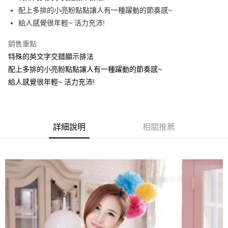
便利好安心！
4.訂單成立30分鐘內，如未前往確認交易或遇審核未通過，訂單將自動取
配上多排的小亮粉點點讓人有一種躍動的節奏感~
１．簡單：不需註冊會員、不需綁卡、不需儲值。
運送方式
消。如遇「轉專審核」未通過狀況，表示未達大哥付你分期系統評分，恕無
２．便利：只要手機號碼，簡訊認證，即可結帳。
給人感覺很年輕~ 活力充沛!
法說明評估內容。
３．安心：先確認商品／服務後，再付款。
全家取貨付款
【繳款方式說明】
銷售重點
1.分期款項不併入電信帳單，「大哥付你分期」於每月結算日後寄送繳費提
每筆NT$70，滿NT$699(含以上)免運費
【「AFTEE先享後付」結帳流程】
醒簡訊。
特殊的英文字交錯顯示排法
１．於結帳方式選擇「AFTEE先享後付」後，將跳轉至「AFTEE先享後付」
2.透過簡訊連結打開帳單後，可選擇「超商條碼／台灣大直營門市／銀行轉
付款後全家取貨
結帳頁面，進行簡訊認證並確認金額後，即可完成結帳。
配上多排的小亮粉點點讓人有一種躍動的節奏感~
帳／街口支付／iPASS MONEY」等通路繳費。
２．訂單成立數日內，您將收到繳費通知簡訊。
每筆NT$70，滿NT$699(含以上)免運費
給人感覺很年輕~ 活力充沛!
３．收到繳費通知簡訊後14天內，點擊此簡訊中的連結，可透過四大超商／
【注意事項】
ATM／網路銀行／等多元方式進行付款，方視為交易完成。
7-11取貨付款
1.本服務係由「台灣大哥大股份有限公司」（以下簡稱本公司）所提供，讓
※ 請注意：結帳手續完成當下不需立刻繳費，但若您需要取消訂單，請聯絡
用戶於交易時，得透過本服務購買商品或服務，並由商店將買賣／分期付款
每筆NT$70，滿NT$799(含以上)免運費
購買商品的店家。未經商家同意取消之訂單仍視為有效，需透過AFTEE先享
買賣價金債權讓與本公司後，依約使用本公司帳單繳交帳款。
後付繳納相關費用。
詳細說明
相關推薦
2.基於同意付款使用「大哥付你分期」之契約關係目的，商店將以您的個人
付款後7-11取貨
※ 交易是否成功請以「AFTEE先享後付 」之結帳頁面顯示為準，若有關於
資料（包含姓名、電話或地址）提供予台灣大哥大進項蒐集、處理及利用，
是否繳費成功／繳費後需取消欲退款等相關疑問，請聯繫「AFTEE先享後付
每筆NT$70，滿NT$699(含以上)免運費
由本公司與您本人進行分期帳單所需資料之確認、核對及更正。
客戶支援中心」
https://netprotections.freshdesk.com/support/home
3.完整用戶服務條款，請詳閱以下連結：
https://oppay.tw/userRule
宅配
【注意事項】
１．透過由恩沛科技股份有限公司提供之「AFTEE先享後付」服務完成之交
每筆NT$100，滿NT$1,000(含以上)免運費
易，需依本服務之必要範圍內提供個人資料，並將交易相關給付款項請求債
權轉讓予恩沛科技股份有限公司。
２．關於個人資料處理事宜，請瀏覽以下網址：
https://aftee.tw/terms/#terms3
３．未成年的使用者請事先徵得法定代理人或監護人之同意方可使用