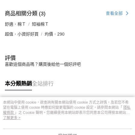
商品相關分類 (3)
查看全部
舒適．棉Ｔ
短袖棉Ｔ
超值．小資好好買
均價．290
評價
喜歡這個商品嗎？購買後給他一個好評吧
本分類熱銷
全站排行
本網站中使用 cookie，欲查詢有關本網站使用 cookie 方式之詳情，及若您不希
熱門標籤
望在電腦上使用 cookie 時應如何變更電腦的 cookie 設定，請參閱本網站「
隱私
權條款
」之 Cookie 聲明。您繼續使用本網站即表示您同意本公司得按本網站使
用條款之 Cookie 聲明使用 cookie。
了解更多 >