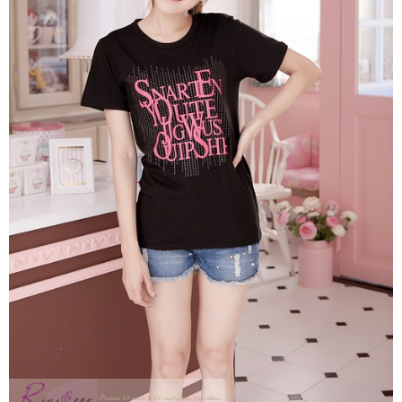
「AFTEE先享後付」，若未經同意申辦者引起之損失，本公司不負相關責
任。
４．使用「AFTEE先享後付」時，將依據個別帳號之用戶狀況，依本公司即
時審查核予不同之上限額度；若仍有額度不足之情形，本公司將視審查結果
請求用戶進行身份認證。
５．嚴禁一人註冊多個帳號或使用他人資訊註冊。若發現惡意使用之情形，
恩沛科技股份有限公司將有權停止該用戶之使用額度並採取法律行動。