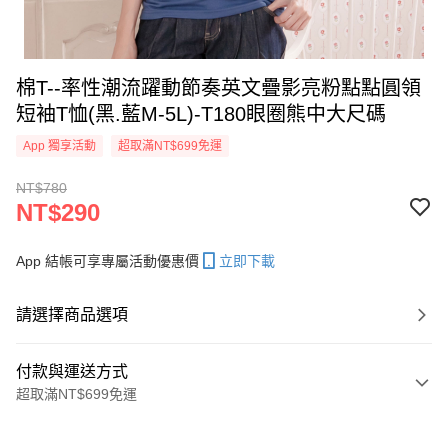
棉T--率性潮流躍動節奏英文疊影亮粉點點圓領
短袖T恤(黑.藍M-5L)-T180眼圈熊中大尺碼
App 獨享活動
超取滿NT$699免運
NT$780
NT$290
App 結帳可享專屬活動優惠價
立即下載
請選擇商品選項
付款與運送方式
超取滿NT$699免運
付款方式