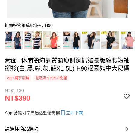
相關好物推薦給你~：H90
素面--休閒簡約氣質顯瘦側邊抓皺長版縮腰短袖
襯衫(白.黑.綠.灰.藍XL-5L)-H90眼圈熊中大尺碼
App 獨享活動
超取滿NT$699免運
NT$1,180
NT$390
App 結帳可享專屬活動優惠價
立即下載
請選擇商品選項