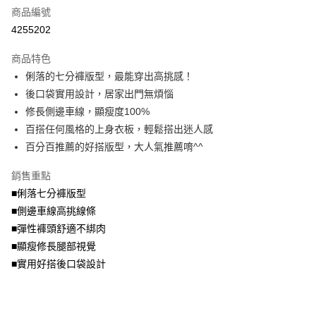
商品編號
【大哥付你分期使用說明】
AFTEE先享後付
1.本服務由台灣大哥大提供，台灣大哥大用戶可立即使用無須另外申請。
4255202
2.付款方式選擇「大哥付你分期」，訂單成立後會自動跳轉到大哥付的交易
相關說明
流程，驗證手機門號後，選擇欲分期的期數、繳款截止日，確認付款後即完
商品特色
【關於「AFTEE先享後付」】
成交易。
ATM付款
AFTEE先享後付是「在收到商品之後才付款」的支付方式。 讓您購物簡單
俐落的七分褲版型，最能穿出高挑感！
3.實際核准額度、可分期數及費用金額請依後續交易確認頁面所載為準。
便利好安心！
4.訂單成立30分鐘內，如未前往確認交易或遇審核未通過，訂單將自動取
後口袋實用設計，居家出門無煩惱
１．簡單：不需註冊會員、不需綁卡、不需儲值。
運送方式
消。如遇「轉專審核」未通過狀況，表示未達大哥付你分期系統評分，恕無
２．便利：只要手機號碼，簡訊認證，即可結帳。
修長側邊車線，顯瘦度100%
法說明評估內容。
３．安心：先確認商品／服務後，再付款。
全家取貨付款
百搭任何風格的上身衣板，輕鬆搭出迷人感
【繳款方式說明】
1.分期款項不併入電信帳單，「大哥付你分期」於每月結算日後寄送繳費提
每筆NT$70，滿NT$699(含以上)免運費
百分百推薦的好搭版型，大人氣推薦唷^^
【「AFTEE先享後付」結帳流程】
醒簡訊。
１．於結帳方式選擇「AFTEE先享後付」後，將跳轉至「AFTEE先享後付」
2.透過簡訊連結打開帳單後，可選擇「超商條碼／台灣大直營門市／銀行轉
付款後全家取貨
結帳頁面，進行簡訊認證並確認金額後，即可完成結帳。
銷售重點
帳／街口支付／iPASS MONEY」等通路繳費。
２．訂單成立數日內，您將收到繳費通知簡訊。
每筆NT$70，滿NT$699(含以上)免運費
■俐落七分褲版型
３．收到繳費通知簡訊後14天內，點擊此簡訊中的連結，可透過四大超商／
【注意事項】
■側邊車線高挑線條
ATM／網路銀行／等多元方式進行付款，方視為交易完成。
7-11取貨付款
1.本服務係由「台灣大哥大股份有限公司」（以下簡稱本公司）所提供，讓
※ 請注意：結帳手續完成當下不需立刻繳費，但若您需要取消訂單，請聯絡
■彈性褲頭舒適不綁肉
用戶於交易時，得透過本服務購買商品或服務，並由商店將買賣／分期付款
每筆NT$70，滿NT$799(含以上)免運費
購買商品的店家。未經商家同意取消之訂單仍視為有效，需透過AFTEE先享
買賣價金債權讓與本公司後，依約使用本公司帳單繳交帳款。
■顯瘦修長腿部視覺
後付繳納相關費用。
2.基於同意付款使用「大哥付你分期」之契約關係目的，商店將以您的個人
付款後7-11取貨
※ 交易是否成功請以「AFTEE先享後付 」之結帳頁面顯示為準，若有關於
■實用好搭後口袋設計
資料（包含姓名、電話或地址）提供予台灣大哥大進項蒐集、處理及利用，
是否繳費成功／繳費後需取消欲退款等相關疑問，請聯繫「AFTEE先享後付
每筆NT$70，滿NT$699(含以上)免運費
由本公司與您本人進行分期帳單所需資料之確認、核對及更正。
客戶支援中心」
https://netprotections.freshdesk.com/support/home
3.完整用戶服務條款，請詳閱以下連結：
https://oppay.tw/userRule
宅配
【注意事項】