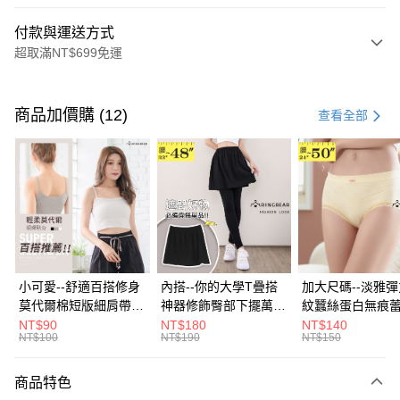
付款與運送方式
超取滿NT$699免運
付款方式
信用卡一次付款
商品加價購 (12)
查看全部
超商取貨付款
LINE Pay
Apple Pay
街口支付
悠遊付
小可愛--舒適百搭修身
內搭--你的大學T疊搭
加大尺碼--淡雅
莫代爾棉短版細肩帶素
神器修飾臀部下擺萬用
紋蠶絲蛋白無痕
Google Pay
色背心(白.黑.灰L-2L)-
內搭裙/遮臀裙(黑2L-
角內褲(白.粉.藍.黃
NT$90
NT$180
NT$140
NT$100
NT$190
NT$150
U582眼圈熊中大尺碼
6L)-Q155眼圈熊中大
3L)-L28眼圈熊
全盈+PAY
尺碼
碼
大哥付你分期
商品特色
相關說明