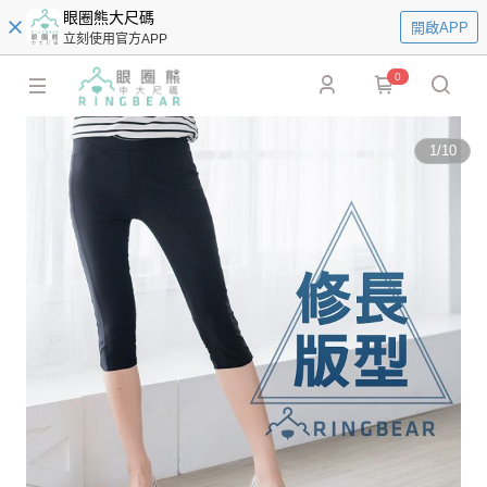
眼圈熊大尺碼
開啟APP
立刻使用官方APP
0
1
/
10