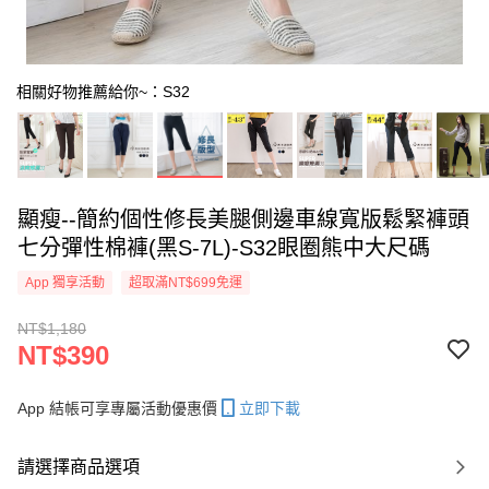
相關好物推薦給你~：S32
顯瘦--簡約個性修長美腿側邊車線寬版鬆緊褲頭
七分彈性棉褲(黑S-7L)-S32眼圈熊中大尺碼
App 獨享活動
超取滿NT$699免運
NT$1,180
NT$390
App 結帳可享專屬活動優惠價
立即下載
請選擇商品選項