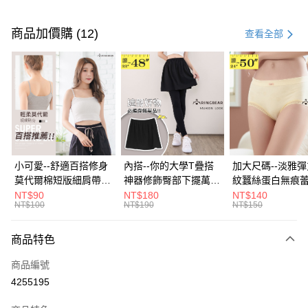
付款方式
信用卡一次付款
商品加價購 (12)
查看全部
超商取貨付款
LINE Pay
Apple Pay
街口支付
悠遊付
小可愛--舒適百搭修身
內搭--你的大學T疊搭
加大尺碼--淡雅
莫代爾棉短版細肩帶素
神器修飾臀部下擺萬用
紋蠶絲蛋白無痕
Google Pay
色背心(白.黑.灰L-2L)-
內搭裙/遮臀裙(黑2L-
角內褲(白.粉.藍.黃
NT$90
NT$180
NT$140
NT$100
NT$190
NT$150
U582眼圈熊中大尺碼
6L)-Q155眼圈熊中大
3L)-L28眼圈熊
全盈+PAY
尺碼
碼
大哥付你分期
商品特色
相關說明
商品編號
【大哥付你分期使用說明】
AFTEE先享後付
1.本服務由台灣大哥大提供，台灣大哥大用戶可立即使用無須另外申請。
4255195
2.付款方式選擇「大哥付你分期」，訂單成立後會自動跳轉到大哥付的交易
相關說明
流程，驗證手機門號後，選擇欲分期的期數、繳款截止日，確認付款後即完