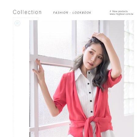
https://aftee.tw/terms/#terms3
３．未成年的使用者請事先徵得法定代理人或監護人之同意方可使用
「AFTEE先享後付」，若未經同意申辦者引起之損失，本公司不負相關責
任。
４．使用「AFTEE先享後付」時，將依據個別帳號之用戶狀況，依本公司即
時審查核予不同之上限額度；若仍有額度不足之情形，本公司將視審查結果
請求用戶進行身份認證。
５．嚴禁一人註冊多個帳號或使用他人資訊註冊。若發現惡意使用之情形，
恩沛科技股份有限公司將有權停止該用戶之使用額度並採取法律行動。