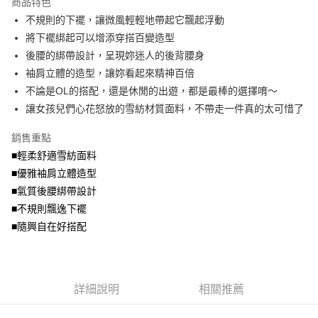
商品特色
【關於「AFTEE先享後付」】
成交易。
ATM付款
AFTEE先享後付是「在收到商品之後才付款」的支付方式。 讓您購物簡單
不規則的下襬，讓微風輕輕地帶起它飄起浮動
3.實際核准額度、可分期數及費用金額請依後續交易確認頁面所載為準。
便利好安心！
4.訂單成立30分鐘內，如未前往確認交易或遇審核未通過，訂單將自動取
將下襬綁起可以增添穿搭百變造型
１．簡單：不需註冊會員、不需綁卡、不需儲值。
運送方式
消。如遇「轉專審核」未通過狀況，表示未達大哥付你分期系統評分，恕無
２．便利：只要手機號碼，簡訊認證，即可結帳。
後腰的綁帶設計，呈現妳迷人的後背腰身
法說明評估內容。
３．安心：先確認商品／服務後，再付款。
全家取貨付款
袖肩立體的造型，讓妳看起來精神百倍
【繳款方式說明】
1.分期款項不併入電信帳單，「大哥付你分期」於每月結算日後寄送繳費提
每筆NT$70，滿NT$699(含以上)免運費
不論是OL的搭配，還是休閒的出遊，都是最棒的選擇唷～
【「AFTEE先享後付」結帳流程】
醒簡訊。
１．於結帳方式選擇「AFTEE先享後付」後，將跳轉至「AFTEE先享後付」
讓女孩兒們心花怒放的雪紡材質面料，不帶走一件真的太可惜了
2.透過簡訊連結打開帳單後，可選擇「超商條碼／台灣大直營門市／銀行轉
付款後全家取貨
結帳頁面，進行簡訊認證並確認金額後，即可完成結帳。
帳／街口支付／iPASS MONEY」等通路繳費。
２．訂單成立數日內，您將收到繳費通知簡訊。
每筆NT$70，滿NT$699(含以上)免運費
銷售重點
３．收到繳費通知簡訊後14天內，點擊此簡訊中的連結，可透過四大超商／
【注意事項】
■輕柔舒適雪紡面料
ATM／網路銀行／等多元方式進行付款，方視為交易完成。
7-11取貨付款
1.本服務係由「台灣大哥大股份有限公司」（以下簡稱本公司）所提供，讓
※ 請注意：結帳手續完成當下不需立刻繳費，但若您需要取消訂單，請聯絡
■優雅袖肩立體造型
用戶於交易時，得透過本服務購買商品或服務，並由商店將買賣／分期付款
每筆NT$70，滿NT$799(含以上)免運費
購買商品的店家。未經商家同意取消之訂單仍視為有效，需透過AFTEE先享
買賣價金債權讓與本公司後，依約使用本公司帳單繳交帳款。
■氣質後腰綁帶設計
後付繳納相關費用。
2.基於同意付款使用「大哥付你分期」之契約關係目的，商店將以您的個人
付款後7-11取貨
※ 交易是否成功請以「AFTEE先享後付 」之結帳頁面顯示為準，若有關於
■不規則飄逸下襬
資料（包含姓名、電話或地址）提供予台灣大哥大進項蒐集、處理及利用，
是否繳費成功／繳費後需取消欲退款等相關疑問，請聯繫「AFTEE先享後付
■隨興自在好搭配
每筆NT$70，滿NT$699(含以上)免運費
由本公司與您本人進行分期帳單所需資料之確認、核對及更正。
客戶支援中心」
https://netprotections.freshdesk.com/support/home
3.完整用戶服務條款，請詳閱以下連結：
https://oppay.tw/userRule
宅配
【注意事項】
１．透過由恩沛科技股份有限公司提供之「AFTEE先享後付」服務完成之交
每筆NT$100，滿NT$1,000(含以上)免運費
易，需依本服務之必要範圍內提供個人資料，並將交易相關給付款項請求債
詳細說明
相關推薦
權轉讓予恩沛科技股份有限公司。
２．關於個人資料處理事宜，請瀏覽以下網址：