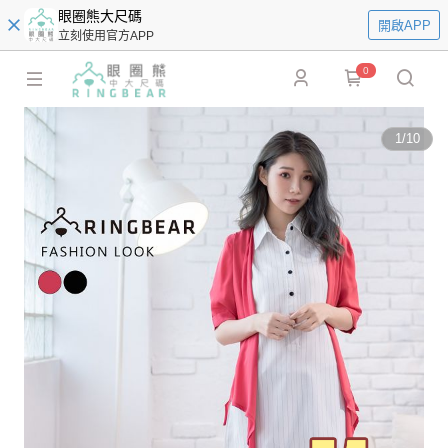
眼圈熊大尺碼
開啟APP
立刻使用官方APP
0
1
/
10