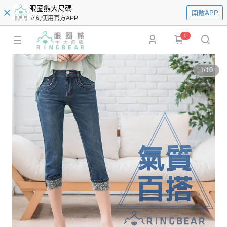
眼圈熊大尺碼
開啟APP
立刻使用官方APP
0
1
/
10