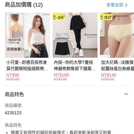
信用卡一次付款
商品加價購 (12)
查看全部
超商取貨付款
LINE Pay
Apple Pay
街口支付
悠遊付
小可愛--舒適百搭修身
內搭--你的大學T疊搭
加大尺碼--淡雅
莫代爾棉短版細肩帶素
神器修飾臀部下擺萬用
紋蠶絲蛋白無痕
Google Pay
色背心(白.黑.灰L-2L)-
內搭裙/遮臀裙(黑2L-
角內褲(白.粉.藍.黃
NT$90
NT$180
NT$140
NT$100
NT$190
NT$150
U582眼圈熊中大尺碼
6L)-Q155眼圈熊中大
3L)-L28眼圈熊
全盈+PAY
尺碼
碼
大哥付你分期
商品特色
相關說明
商品編號
【大哥付你分期使用說明】
AFTEE先享後付
1.本服務由台灣大哥大提供，台灣大哥大用戶可立即使用無須另外申請。
4235123
2.付款方式選擇「大哥付你分期」，訂單成立後會自動跳轉到大哥付的交易
相關說明
流程，驗證手機門號後，選擇欲分期的期數、繳款截止日，確認付款後即完
商品特色
【關於「AFTEE先享後付」】
成交易。
ATM付款
AFTEE先享後付是「在收到商品之後才付款」的支付方式。 讓您購物簡單
簡單又有個性的貓抓抓破樣式，看起來乾淨俐落又耐看
3.實際核准額度、可分期數及費用金額請依後續交易確認頁面所載為準。