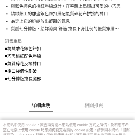
便利好安心！
4.訂單成立30分鐘內，如未前往確認交易或遇審核未通過，訂單將自動取
與藍色撞色的桃紅壓線設計，在整體上點綴出可愛的小巧思
１．簡單：不需註冊會員、不需綁卡、不需儲值。
運送方式
消。如遇「轉專審核」未通過狀況，表示未達大哥付你分期系統評分，恕無
２．便利：只要手機號碼，簡訊認證，即可結帳。
精緻細工的雕畫銀色鈕扣搭配氣質碎花布拼接的褲口
法說明評估內容。
３．安心：先確認商品／服務後，再付款。
全家取貨付款
為穿上它的妳綻放出輕甜的氣息！
【繳款方式說明】
1.分期款項不併入電信帳單，「大哥付你分期」於每月結算日後寄送繳費提
每筆NT$70，滿NT$699(含以上)免運費
質感七分褲版，給妳涼爽 舒適 拉長下身比例的優質穿搭～
【「AFTEE先享後付」結帳流程】
醒簡訊。
１．於結帳方式選擇「AFTEE先享後付」後，將跳轉至「AFTEE先享後付」
2.透過簡訊連結打開帳單後，可選擇「超商條碼／台灣大直營門市／銀行轉
付款後全家取貨
結帳頁面，進行簡訊認證並確認金額後，即可完成結帳。
銷售重點
帳／街口支付／iPASS MONEY」等通路繳費。
２．訂單成立數日內，您將收到繳費通知簡訊。
每筆NT$70，滿NT$699(含以上)免運費
■精緻雕花銀色鈕扣
３．收到繳費通知簡訊後14天內，點擊此簡訊中的連結，可透過四大超商／
【注意事項】
■巧思桃紅配色壓線
ATM／網路銀行／等多元方式進行付款，方視為交易完成。
7-11取貨付款
1.本服務係由「台灣大哥大股份有限公司」（以下簡稱本公司）所提供，讓
※ 請注意：結帳手續完成當下不需立刻繳費，但若您需要取消訂單，請聯絡
■氣質碎花反褶褲口
用戶於交易時，得透過本服務購買商品或服務，並由商店將買賣／分期付款
每筆NT$70，滿NT$799(含以上)免運費
購買商品的店家。未經商家同意取消之訂單仍視為有效，需透過AFTEE先享
買賣價金債權讓與本公司後，依約使用本公司帳單繳交帳款。
■後口袋個性刷破
後付繳納相關費用。
2.基於同意付款使用「大哥付你分期」之契約關係目的，商店將以您的個人
付款後7-11取貨
※ 交易是否成功請以「AFTEE先享後付 」之結帳頁面顯示為準，若有關於
■七分褲版拉長腿部
資料（包含姓名、電話或地址）提供予台灣大哥大進項蒐集、處理及利用，
是否繳費成功／繳費後需取消欲退款等相關疑問，請聯繫「AFTEE先享後付
每筆NT$70，滿NT$699(含以上)免運費
由本公司與您本人進行分期帳單所需資料之確認、核對及更正。
客戶支援中心」
https://netprotections.freshdesk.com/support/home
3.完整用戶服務條款，請詳閱以下連結：
https://oppay.tw/userRule
宅配
【注意事項】
詳細說明
相關推薦
１．透過由恩沛科技股份有限公司提供之「AFTEE先享後付」服務完成之交
每筆NT$100，滿NT$1,000(含以上)免運費
易，需依本服務之必要範圍內提供個人資料，並將交易相關給付款項請求債
權轉讓予恩沛科技股份有限公司。
２．關於個人資料處理事宜，請瀏覽以下網址：
本網站中使用 cookie，欲查詢有關本網站使用 cookie 方式之詳情，及若您不希
https://aftee.tw/terms/#terms3
望在電腦上使用 cookie 時應如何變更電腦的 cookie 設定，請參閱本網站「
隱私
３．未成年的使用者請事先徵得法定代理人或監護人之同意方可使用