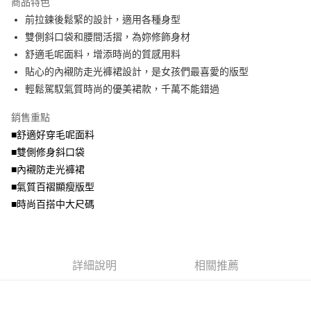
商品特色
【關於「AFTEE先享後付」】
成交易。
ATM付款
AFTEE先享後付是「在收到商品之後才付款」的支付方式。 讓您購物簡單
前拉鍊後鬆緊的設計，適用各種身型
3.實際核准額度、可分期數及費用金額請依後續交易確認頁面所載為準。
便利好安心！
4.訂單成立30分鐘內，如未前往確認交易或遇審核未通過，訂單將自動取
雙側斜口袋和腰間活摺，為妳修飾身材
１．簡單：不需註冊會員、不需綁卡、不需儲值。
運送方式
消。如遇「轉專審核」未通過狀況，表示未達大哥付你分期系統評分，恕無
２．便利：只要手機號碼，簡訊認證，即可結帳。
舒適毛呢面料，增添時尚的質感用料
法說明評估內容。
３．安心：先確認商品／服務後，再付款。
全家取貨付款
貼心的內襯防走光褲裙設計，是女孩們最喜愛的版型
【繳款方式說明】
1.分期款項不併入電信帳單，「大哥付你分期」於每月結算日後寄送繳費提
每筆NT$70，滿NT$699(含以上)免運費
輕鬆駕馭氣質時尚的優美裙款，千萬不能錯過
【「AFTEE先享後付」結帳流程】
醒簡訊。
１．於結帳方式選擇「AFTEE先享後付」後，將跳轉至「AFTEE先享後付」
2.透過簡訊連結打開帳單後，可選擇「超商條碼／台灣大直營門市／銀行轉
付款後全家取貨
結帳頁面，進行簡訊認證並確認金額後，即可完成結帳。
銷售重點
帳／街口支付／iPASS MONEY」等通路繳費。
２．訂單成立數日內，您將收到繳費通知簡訊。
每筆NT$70，滿NT$699(含以上)免運費
■舒適好穿毛呢面料
３．收到繳費通知簡訊後14天內，點擊此簡訊中的連結，可透過四大超商／
【注意事項】
■雙側修身斜口袋
ATM／網路銀行／等多元方式進行付款，方視為交易完成。
7-11取貨付款
1.本服務係由「台灣大哥大股份有限公司」（以下簡稱本公司）所提供，讓
※ 請注意：結帳手續完成當下不需立刻繳費，但若您需要取消訂單，請聯絡
■內襯防走光褲裙
用戶於交易時，得透過本服務購買商品或服務，並由商店將買賣／分期付款
每筆NT$70，滿NT$799(含以上)免運費
購買商品的店家。未經商家同意取消之訂單仍視為有效，需透過AFTEE先享
買賣價金債權讓與本公司後，依約使用本公司帳單繳交帳款。
■氣質百褶顯瘦版型
後付繳納相關費用。
2.基於同意付款使用「大哥付你分期」之契約關係目的，商店將以您的個人
付款後7-11取貨
※ 交易是否成功請以「AFTEE先享後付 」之結帳頁面顯示為準，若有關於
■時尚百搭中大尺碼
資料（包含姓名、電話或地址）提供予台灣大哥大進項蒐集、處理及利用，
是否繳費成功／繳費後需取消欲退款等相關疑問，請聯繫「AFTEE先享後付
每筆NT$70，滿NT$699(含以上)免運費
由本公司與您本人進行分期帳單所需資料之確認、核對及更正。
客戶支援中心」
https://netprotections.freshdesk.com/support/home
3.完整用戶服務條款，請詳閱以下連結：
https://oppay.tw/userRule
宅配
【注意事項】
詳細說明
相關推薦
１．透過由恩沛科技股份有限公司提供之「AFTEE先享後付」服務完成之交
每筆NT$100，滿NT$1,000(含以上)免運費
易，需依本服務之必要範圍內提供個人資料，並將交易相關給付款項請求債
權轉讓予恩沛科技股份有限公司。
２．關於個人資料處理事宜，請瀏覽以下網址：