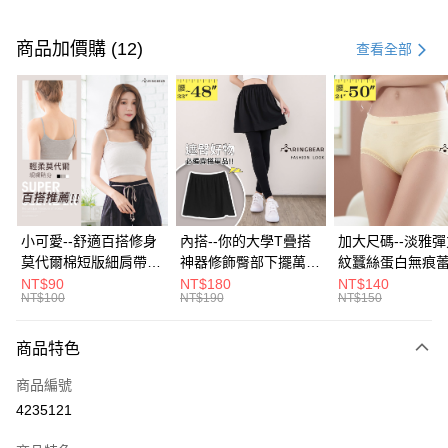
付款方式
信用卡一次付款
商品加價購 (12)
查看全部
超商取貨付款
LINE Pay
Apple Pay
街口支付
悠遊付
小可愛--舒適百搭修身
內搭--你的大學T疊搭
加大尺碼--淡雅
莫代爾棉短版細肩帶素
神器修飾臀部下擺萬用
紋蠶絲蛋白無痕
Google Pay
色背心(白.黑.灰L-2L)-
內搭裙/遮臀裙(黑2L-
角內褲(白.粉.藍.黃
NT$90
NT$180
NT$140
NT$100
NT$190
NT$150
U582眼圈熊中大尺碼
6L)-Q155眼圈熊中大
3L)-L28眼圈熊
全盈+PAY
尺碼
碼
大哥付你分期
商品特色
相關說明
商品編號
【大哥付你分期使用說明】
AFTEE先享後付
1.本服務由台灣大哥大提供，台灣大哥大用戶可立即使用無須另外申請。
4235121
2.付款方式選擇「大哥付你分期」，訂單成立後會自動跳轉到大哥付的交易
相關說明
流程，驗證手機門號後，選擇欲分期的期數、繳款截止日，確認付款後即完