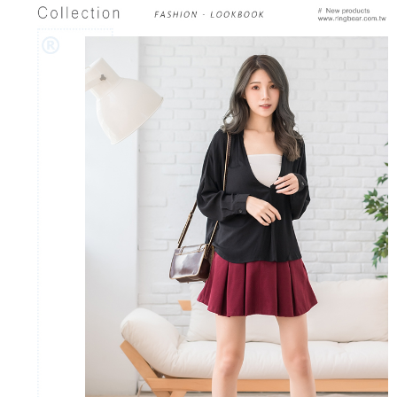
https://aftee.tw/terms/#terms3
３．未成年的使用者請事先徵得法定代理人或監護人之同意方可使用
「AFTEE先享後付」，若未經同意申辦者引起之損失，本公司不負相關責
任。
４．使用「AFTEE先享後付」時，將依據個別帳號之用戶狀況，依本公司即
時審查核予不同之上限額度；若仍有額度不足之情形，本公司將視審查結果
請求用戶進行身份認證。
５．嚴禁一人註冊多個帳號或使用他人資訊註冊。若發現惡意使用之情形，
恩沛科技股份有限公司將有權停止該用戶之使用額度並採取法律行動。