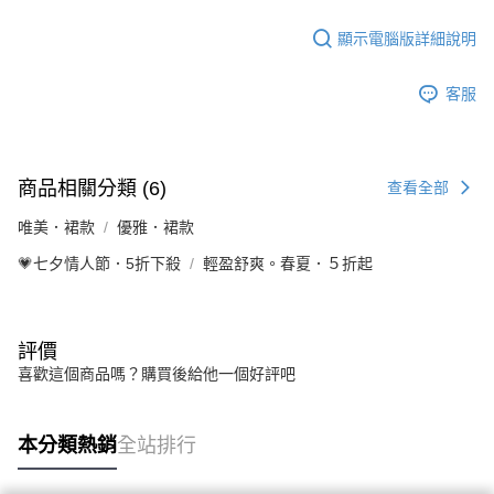
顯示電腦版詳細說明
客服
商品相關分類 (6)
查看全部
唯美．裙款
優雅．裙款
💗七夕情人節．5折下殺
輕盈舒爽。春夏．５折起
評價
喜歡這個商品嗎？購買後給他一個好評吧
本分類熱銷
全站排行