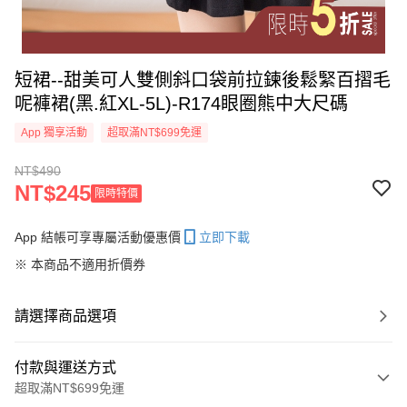
短裙--甜美可人雙側斜口袋前拉鍊後鬆緊百摺毛
呢褲裙(黑.紅XL-5L)-R174眼圈熊中大尺碼
App 獨享活動
超取滿NT$699免運
NT$490
NT$245
限時特價
App 結帳可享專屬活動優惠價
立即下載
※ 本商品不適用折價券
請選擇商品選項
付款與運送方式
超取滿NT$699免運