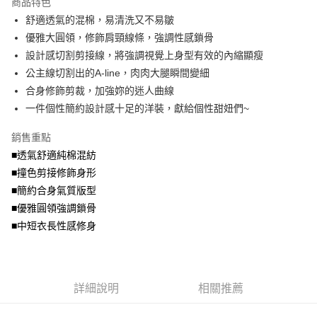
商品特色
【關於「AFTEE先享後付」】
成交易。
ATM付款
AFTEE先享後付是「在收到商品之後才付款」的支付方式。 讓您購物簡單
舒適透氣的混棉，易清洗又不易皺
3.實際核准額度、可分期數及費用金額請依後續交易確認頁面所載為準。
便利好安心！
4.訂單成立30分鐘內，如未前往確認交易或遇審核未通過，訂單將自動取
優雅大圓領，修飾肩頸線條，強調性感鎖骨
１．簡單：不需註冊會員、不需綁卡、不需儲值。
運送方式
消。如遇「轉專審核」未通過狀況，表示未達大哥付你分期系統評分，恕無
２．便利：只要手機號碼，簡訊認證，即可結帳。
設計感切割剪接線，將強調視覺上身型有效的內縮顯瘦
法說明評估內容。
３．安心：先確認商品／服務後，再付款。
全家取貨付款
公主線切割出的A-line，肉肉大腿瞬間變細
【繳款方式說明】
1.分期款項不併入電信帳單，「大哥付你分期」於每月結算日後寄送繳費提
每筆NT$70，滿NT$699(含以上)免運費
合身修飾剪裁，加強妳的迷人曲線
【「AFTEE先享後付」結帳流程】
醒簡訊。
１．於結帳方式選擇「AFTEE先享後付」後，將跳轉至「AFTEE先享後付」
一件個性簡約設計感十足的洋裝，獻給個性甜妞們~
2.透過簡訊連結打開帳單後，可選擇「超商條碼／台灣大直營門市／銀行轉
付款後全家取貨
結帳頁面，進行簡訊認證並確認金額後，即可完成結帳。
帳／街口支付／iPASS MONEY」等通路繳費。
２．訂單成立數日內，您將收到繳費通知簡訊。
每筆NT$70，滿NT$699(含以上)免運費
銷售重點
３．收到繳費通知簡訊後14天內，點擊此簡訊中的連結，可透過四大超商／
【注意事項】
■透氣舒適純棉混紡
ATM／網路銀行／等多元方式進行付款，方視為交易完成。
7-11取貨付款
1.本服務係由「台灣大哥大股份有限公司」（以下簡稱本公司）所提供，讓
※ 請注意：結帳手續完成當下不需立刻繳費，但若您需要取消訂單，請聯絡
■撞色剪接修飾身形
用戶於交易時，得透過本服務購買商品或服務，並由商店將買賣／分期付款
每筆NT$70，滿NT$799(含以上)免運費
購買商品的店家。未經商家同意取消之訂單仍視為有效，需透過AFTEE先享
買賣價金債權讓與本公司後，依約使用本公司帳單繳交帳款。
■簡約合身氣質版型
後付繳納相關費用。
2.基於同意付款使用「大哥付你分期」之契約關係目的，商店將以您的個人
付款後7-11取貨
※ 交易是否成功請以「AFTEE先享後付 」之結帳頁面顯示為準，若有關於
■優雅圓領強調鎖骨
資料（包含姓名、電話或地址）提供予台灣大哥大進項蒐集、處理及利用，
是否繳費成功／繳費後需取消欲退款等相關疑問，請聯繫「AFTEE先享後付
■中短衣長性感修身
每筆NT$70，滿NT$699(含以上)免運費
由本公司與您本人進行分期帳單所需資料之確認、核對及更正。
客戶支援中心」
https://netprotections.freshdesk.com/support/home
3.完整用戶服務條款，請詳閱以下連結：
https://oppay.tw/userRule
宅配
【注意事項】
１．透過由恩沛科技股份有限公司提供之「AFTEE先享後付」服務完成之交
每筆NT$100，滿NT$1,000(含以上)免運費
易，需依本服務之必要範圍內提供個人資料，並將交易相關給付款項請求債
詳細說明
相關推薦
權轉讓予恩沛科技股份有限公司。
２．關於個人資料處理事宜，請瀏覽以下網址：