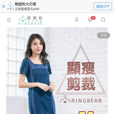
眼圈熊大尺碼
開啟APP
立刻使用官方APP
0
1
/
10