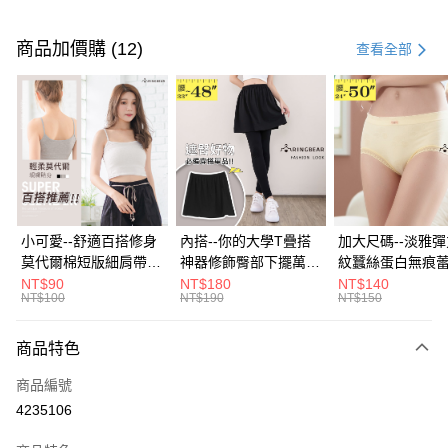
付款方式
信用卡一次付款
商品加價購 (12)
查看全部
超商取貨付款
LINE Pay
Apple Pay
街口支付
悠遊付
小可愛--舒適百搭修身
內搭--你的大學T疊搭
加大尺碼--淡雅
莫代爾棉短版細肩帶素
神器修飾臀部下擺萬用
紋蠶絲蛋白無痕
Google Pay
色背心(白.黑.灰L-2L)-
內搭裙/遮臀裙(黑2L-
角內褲(白.粉.藍.黃
NT$90
NT$180
NT$140
NT$100
NT$190
NT$150
U582眼圈熊中大尺碼
6L)-Q155眼圈熊中大
3L)-L28眼圈熊
全盈+PAY
尺碼
碼
大哥付你分期
商品特色
相關說明
商品編號
【大哥付你分期使用說明】
AFTEE先享後付
1.本服務由台灣大哥大提供，台灣大哥大用戶可立即使用無須另外申請。
4235106
2.付款方式選擇「大哥付你分期」，訂單成立後會自動跳轉到大哥付的交易
相關說明
流程，驗證手機門號後，選擇欲分期的期數、繳款截止日，確認付款後即完