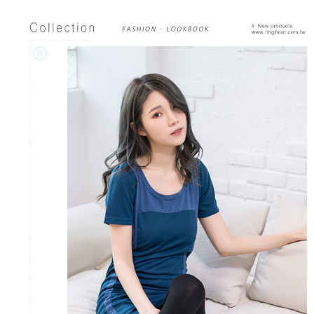
https://aftee.tw/terms/#terms3
３．未成年的使用者請事先徵得法定代理人或監護人之同意方可使用
「AFTEE先享後付」，若未經同意申辦者引起之損失，本公司不負相關責
任。
４．使用「AFTEE先享後付」時，將依據個別帳號之用戶狀況，依本公司即
時審查核予不同之上限額度；若仍有額度不足之情形，本公司將視審查結果
請求用戶進行身份認證。
５．嚴禁一人註冊多個帳號或使用他人資訊註冊。若發現惡意使用之情形，
恩沛科技股份有限公司將有權停止該用戶之使用額度並採取法律行動。