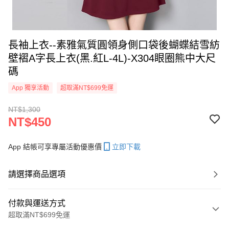
長袖上衣--素雅氣質圓領身側口袋後蝴蝶結雪紡
壁褶A字長上衣(黑.紅L-4L)-X304眼圈熊中大尺
碼
App 獨享活動
超取滿NT$699免運
NT$1,300
NT$450
App 結帳可享專屬活動優惠價
立即下載
請選擇商品選項
付款與運送方式
超取滿NT$699免運