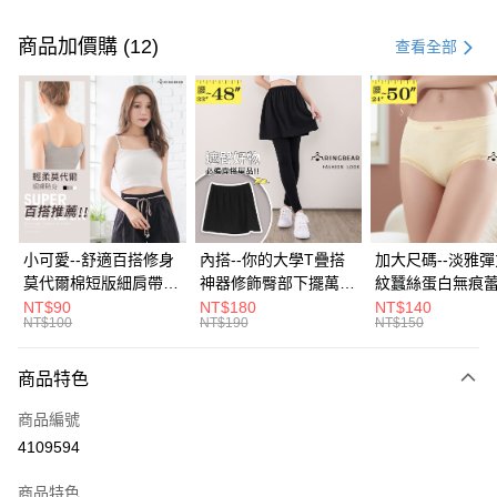
付款方式
信用卡一次付款
商品加價購 (12)
查看全部
超商取貨付款
LINE Pay
Apple Pay
街口支付
悠遊付
小可愛--舒適百搭修身
內搭--你的大學T疊搭
加大尺碼--淡雅
莫代爾棉短版細肩帶素
神器修飾臀部下擺萬用
紋蠶絲蛋白無痕
Google Pay
色背心(白.黑.灰L-2L)-
內搭裙/遮臀裙(黑2L-
角內褲(白.粉.藍.黃
NT$90
NT$180
NT$140
NT$100
NT$190
NT$150
U582眼圈熊中大尺碼
6L)-Q155眼圈熊中大
3L)-L28眼圈熊
全盈+PAY
尺碼
碼
大哥付你分期
商品特色
相關說明
商品編號
【大哥付你分期使用說明】
AFTEE先享後付
1.本服務由台灣大哥大提供，台灣大哥大用戶可立即使用無須另外申請。
4109594
2.付款方式選擇「大哥付你分期」，訂單成立後會自動跳轉到大哥付的交易
相關說明
流程，驗證手機門號後，選擇欲分期的期數、繳款截止日，確認付款後即完
商品特色
【關於「AFTEE先享後付」】