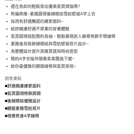
成交易。
ATM付款
AFTEE先享後付是「在收到商品之後才付款」的支付方式。 讓您購物簡單
還在為如何輕鬆穿出優美氣質煩惱嗎?
3.實際核准額度、可分期數及費用金額請依後續交易確認頁面所載為準。
便利好安心！
4.訂單成立30分鐘內，如未前往確認交易或遇審核未通過，訂單將自動取
熊編熱推~素雅圓領後蝴蝶結雪紡壁褶A字上衣
１．簡單：不需註冊會員、不需綁卡、不需儲值。
運送方式
消。如遇「轉專審核」未通過狀況，表示未達大哥付你分期系統評分，恕無
２．便利：只要手機號碼，簡訊認證，即可結帳。
採用有舒適觸感的縲縈面料~
法說明評估內容。
３．安心：先確認商品／服務後，再付款。
全家取貨付款
給妳親膚舒適不厚重的穿著體驗
【繳款方式說明】
1.分期款項不併入電信帳單，「大哥付你分期」於每月結算日後寄送繳費提
每筆NT$70，滿NT$699(含以上)免運費
氣質圓領搭配簡約長袖，輕鬆展現迷人鎖骨修飾手臂線條
【「AFTEE先享後付」結帳流程】
醒簡訊。
１．於結帳方式選擇「AFTEE先享後付」後，將跳轉至「AFTEE先享後付」
素雅後背裝飾蝴蝶結與雪紡壁褶衩片設計~
2.透過簡訊連結打開帳單後，可選擇「超商條碼／台灣大直營門市／銀行轉
付款後全家取貨
結帳頁面，進行簡訊認證並確認金額後，即可完成結帳。
帳／街口支付／iPASS MONEY」等通路繳費。
為整體設計提升高雅質感與時尚造型
２．訂單成立數日內，您將收到繳費通知簡訊。
每筆NT$70，滿NT$699(含以上)免運費
３．收到繳費通知簡訊後14天內，點擊此簡訊中的連結，可透過四大超商／
簡約A字衣版伴隨著柔美飄逸下襬~
【注意事項】
ATM／網路銀行／等多元方式進行付款，方視為交易完成。
給你最優雅的顯瘦線條與氣質穿搭~
7-11取貨付款
1.本服務係由「台灣大哥大股份有限公司」（以下簡稱本公司）所提供，讓
※ 請注意：結帳手續完成當下不需立刻繳費，但若您需要取消訂單，請聯絡
用戶於交易時，得透過本服務購買商品或服務，並由商店將買賣／分期付款
每筆NT$70，滿NT$799(含以上)免運費
購買商品的店家。未經商家同意取消之訂單仍視為有效，需透過AFTEE先享
買賣價金債權讓與本公司後，依約使用本公司帳單繳交帳款。
銷售重點
後付繳納相關費用。
2.基於同意付款使用「大哥付你分期」之契約關係目的，商店將以您的個人
付款後7-11取貨
※ 交易是否成功請以「AFTEE先享後付 」之結帳頁面顯示為準，若有關於
■舒適親膚縲縈面料
資料（包含姓名、電話或地址）提供予台灣大哥大進項蒐集、處理及利用，
是否繳費成功／繳費後需取消欲退款等相關疑問，請聯繫「AFTEE先享後付
■氣質圓領修飾肩頸
每筆NT$70，滿NT$699(含以上)免運費
由本公司與您本人進行分期帳單所需資料之確認、核對及更正。
客戶支援中心」
https://netprotections.freshdesk.com/support/home
3.完整用戶服務條款，請詳閱以下連結：
https://oppay.tw/userRule
■後蝴蝶結優雅設計
宅配
【注意事項】
■顯瘦素雅雪紡衩片
１．透過由恩沛科技股份有限公司提供之「AFTEE先享後付」服務完成之交
每筆NT$100，滿NT$1,000(含以上)免運費
■視覺修身A字線條
易，需依本服務之必要範圍內提供個人資料，並將交易相關給付款項請求債
權轉讓予恩沛科技股份有限公司。
２．關於個人資料處理事宜，請瀏覽以下網址：
https://aftee.tw/terms/#terms3