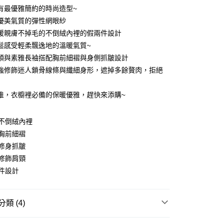
有最優雅簡約的時尚造型~
優美氣質的彈性網眼紗
暖親膚不掉毛的不倒絨內裡的假兩件設計
鬆感受輕柔飄逸地的溫暖氣質~
領與素雅長袖搭配胸前細褶與身側抓皺設計
強修飾迷人鎖骨線條與纖細身形，遮掉多餘贅肉，拒絕
y
推，衣櫥裡必備的保暖優雅，趕快來添購~
分期
不倒絨內裡
胸前細褶
你分期使用說明】
享後付
由台灣大哥大提供，台灣大哥大用戶可立即使用無須另外申請。
修身抓皺
式選擇「大哥付你分期」，訂單成立後會自動跳轉到大哥付的交易
修飾肩頸
證手機門號後，選擇欲分期的期數、繳款截止日，確認付款後即
FTEE先享後付」】
件設計
。
先享後付是「在收到商品之後才付款」的支付方式。 讓您購物簡單
准額度、可分期數及費用金額請依後續交易確認頁面所載為準。
心！
立30分鐘內，如未前往確認交易或遇審核未通過，訂單將自動取
：不需註冊會員、不需綁卡、不需儲值。
「轉專審核」未通過狀況，表示未達大哥付你分期系統評分，恕
：只要手機號碼，簡訊認證，即可結帳。
類 (4)
評估內容。
：先確認商品／服務後，再付款。
式說明】