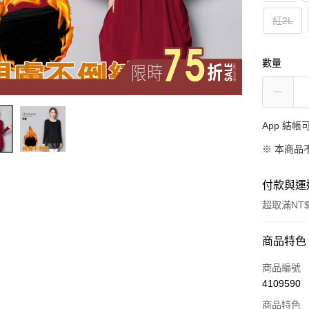
紅2L
數量
App 結
※ 本商品
付款與運
超取滿NT$
付款方式
商品特色
信用卡一
商品編號
4109590
超商取貨
商品特色