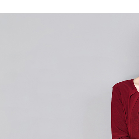
５．嚴禁
形，恩沛
動。