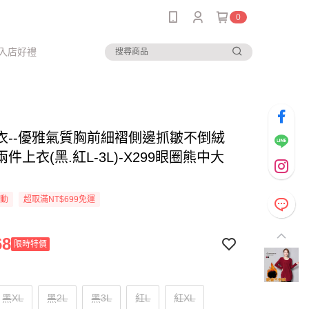
0
入店好禮
衣--優雅氣質胸前細褶側邊抓皺不倒絨
件上衣(黑.紅L-3L)-X299眼圈熊中大
活動
超取滿NT$699免運
68
限時特價
黑XL
黑2L
黑3L
紅L
紅XL