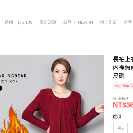
熱銷．Top 100
最新活動
新品 ‧ NEW IN
追加到貨
新客
長袖上
內裡假兩
尺碼
App 獨享
NT$490
NT$3
選項
黑L