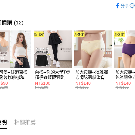
長版．上
全家取貨
1.分期款
【「AFT
分享
醒簡訊。
每筆NT$7
１．於結帳
超值．小
2.透過簡
付」結帳
帳／街口支
付款後全
２．訂單
身型限定
價購 (12)
３．收到繳
每筆NT$7
【注意事
🐦秋冬出清
／ATM／
1.本服務
※ 請注意
7-11取貨
用戶於交
絡購買商品
款買賣價
先享後付
每筆NT$7
2.基於同
※ 交易是
資料（包
是否繳費成
付款後7-1
用，由本
付客戶支
每筆NT$7
3.完整用
可愛--舒適百搭
內搭--你的大學T疊
加大尺碼--淡雅彈
加大尺碼-
【注意事
身莫代爾棉短版
搭神器修飾臀部下
力暗紋蠶絲蛋白無
色冰絲彈
宅配
１．透過由
肩帶素色背心
擺萬用內搭裙/遮臀
痕蕾絲三角內褲
臀無痕中
T$90
NT$180
NT$140
NT$140
交易，需
每筆NT$1
.黑.灰L-2L)-
裙(黑2L-6L)-Q155
(白.粉.藍.黃XL-
褲(黑.紅.粉
$100
NT$190
NT$150
NT$150
求債權轉
582眼圈熊中大
眼圈熊中大尺碼
3L)-L28眼圈熊中
3L)-L1
２．關於
碼
大尺碼
大尺碼
https://aft
３．未成
「AFTE
任。
說明
相關推薦
４．使用「
即時審查
結果請求