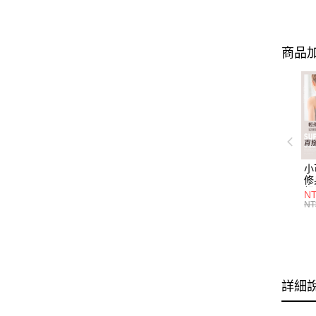
商品加
小
修
細
N
(白
NT
U
尺
詳細