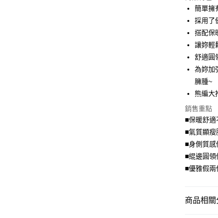
LINE Pay
簡單擁
採用了
Apple Pay
搭配保
街口支付
讓妳輕
舒適圓
悠遊付
為妳加
Google Pa
臃腫~
熊編大
全盈+PAY
銷售重點
大哥付你
■保暖舒適
相關說明
■氣質顯瘦
【大哥付
AFTEE先
1.本服務
■身側質感
2.付款方
相關說明
■緄邊圓領
流程，驗
【關於「A
■優雅假兩
ATM付款
完成交易
AFTEE
3.實際核
便利好安
4.訂單成
１．簡單
消。如遇
２．便利
商品相關分
運送方式
無法說明
３．安心
【繳款方