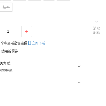
紅3L
清除
紀錄
帳可享專屬活動優惠價
立即下載
不適用折價券
送方式
699免運
次付款
付款